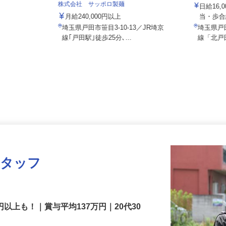
株式会社
株式会社 サッポロ製麺
日給1
月給240,000円以上
当・
埼玉県戸田市笹目3-10-13／JR埼京
埼玉県
線｢戸田駅｣徒歩25分､...
線「北
スタッフ
円以上も！｜賞与平均137万円｜20代30