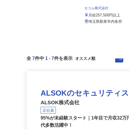
株式会社 清光ライン
日給16,000円 ※別途、各種手
セコム株式会社
当・歩合給支給
月給257,500円以上
埼玉県戸田市美女木2-19-6（JR埼京
線「北戸田」駅より車で5...
埼玉県新座市内各所
全
7
件中
1
-
7
件を表示
ALSOKのセキュリティ
ALSOK株式会社
正社員
95%が未経験スタート｜1年目で月収32万