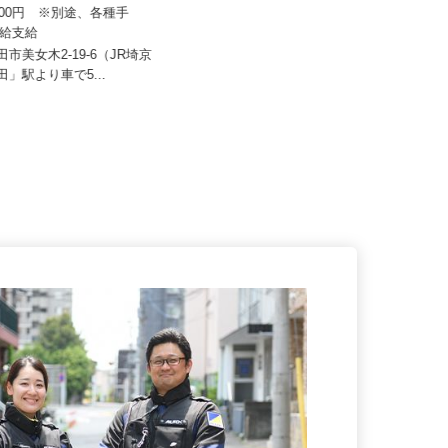
 清光ライン
6,000円 ※別途、各種手
セコム株式会社
歩合給支給
月給257,500円以上
戸田市美女木2-19-6（JR埼京
戸田」駅より車で5...
埼玉県新座市内各所