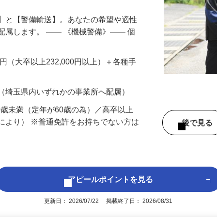
備】と【警備輸送】。あなたの希望や適性
配属します。 ―― 《機械警備》―― 個
…
200円（大卒以上232,000円以上）＋各種手
 （埼玉県内いずれかの事業所へ配属）
60歳未満（定年が60歳の為）／高卒以上
により） ※普通免許をお持ちでない方は
後で見
アピールポイントを見る