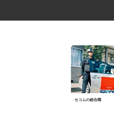
4t平ゲートのルート便ドライバ
セコムの総合職
ー