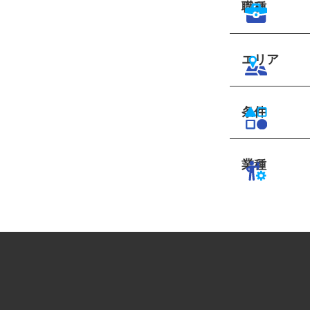
職種
エリア
条件
業種