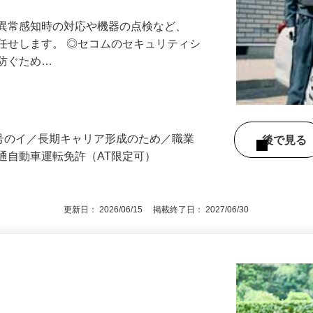
最長10連休／福利厚生充実／平均年収600
る異常感知時の対応や機器の点検など、
任せします。 ◎セコムのセキュリティシ
に防ぐため…
3号のイ／長期キャリア形成のため／職業
後で見
通自動車運転免許（AT限定可）
更新日： 2026/06/15 掲載終了日： 2027/06/30