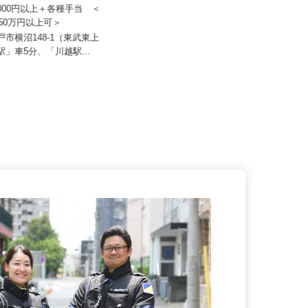
ジスティクス株式会社 本社
株式会社タイヘイ物流システム
50,000円以上＋各種手当 ＜
月給320,000円～480,000円 （一
0～50万円以上可＞
律手当を含む）
坂戸市横沼148-1（東武東上
埼玉県三郷市彦野（新三郷駅より
戸駅」車5分、「川越駅...
バス7分）