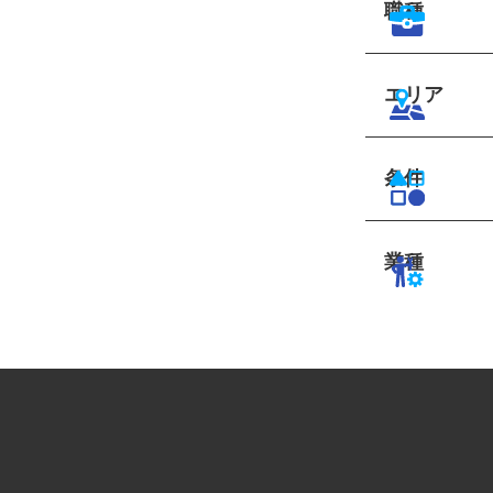
職種
エリア
条件
業種