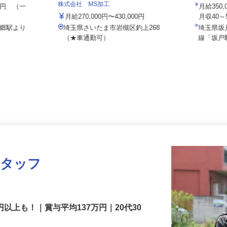
テム
セイワロ
株式会社 MS加工
000円 （一
月給3
月給270,000円〜430,000円
月収4
三郷駅より
埼玉県さいたま市岩槻区釣上268
埼玉県
（★車通勤可）
線「坂
スタッフ
円以上も！｜賞与平均137万円｜20代30