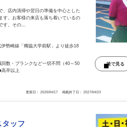
アル確立｜平均年齢49.1歳｜最大9連休
』で、店内清掃や翌日の準備を中心とした
します。お客様の来店も落ち着いているの
めです。その…
（東武伊勢崎線「獨協大学前駅」より徒歩18
職回数・ブランクなど一切不問（40～50
後で見
■高卒以上
更新日： 2026/04/17 掲載終了日： 2027/04/23