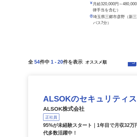
セイワロジスティクス株式会社 本社
株式会社タイヘイ物流シス
月給350,000円以上＋各種手当 ＜
月給320,000円～480,
月収40～50万円以上可＞
律手当を含む）
埼玉県坂戸市横沼148-1（東武東上
埼玉県三郷市彦野（新
線「坂戸駅」車5分、「川越駅...
バス7分）
全
54
件中
1
-
20
件を表示
ALSOKのセキュリティ
ALSOK株式会社
正社員
95%が未経験スタート｜1年目で月収32万