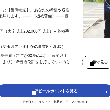
備】と【警備輸送】。あなたの希望や適性
配属します。 ―― 《機械警備》―― 個
…
200円（大卒以上232,000円以上）＋各種手
 （埼玉県内いずれかの事業所へ配属）
60歳未満（定年が60歳の為）／高卒以上
により） ※普通免許をお持ちでない方は
後で見
アピールポイントを見る