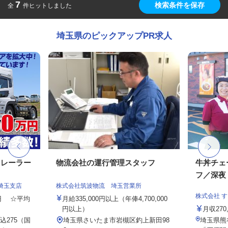
7
検索条件を保存
全
件ヒットしました
埼玉県のピックアップPR求人
トレーラー
物流会社の運行管理スタッフ
牛丼チェ
フ／深夜
埼玉支店
株式会社筑波物流 埼玉営業所
株式会社 
00円 ☆平均
月給335,000円以上（年俸4,700,000
円以上）
月収27
275（国
埼玉県さいたま市岩槻区釣上新田98
埼玉県熊谷