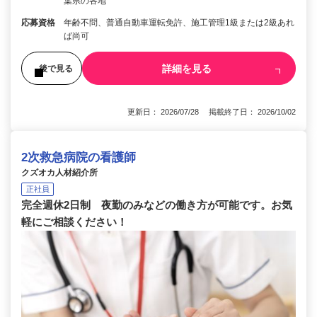
葉県の各地
応募資格
年齢不問、普通自動車運転免許、施工管理1級または2級あれ
ば尚可
詳細を見る
後で見る
更新日： 2026/07/28 掲載終了日： 2026/10/02
2次救急病院の看護師
クズオカ人材紹介所
正社員
完全週休2日制 夜勤のみなどの働き方が可能です。お気
軽にご相談ください！