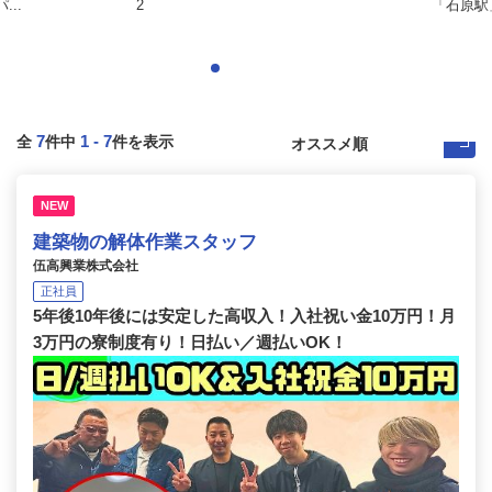
..
2
「石原駅」
7
1
-
7
全
件中
件を表示
NEW
建築物の解体作業スタッフ
伍高興業株式会社
正社員
5年後10年後には安定した高収入！入社祝い金10万円！月
3万円の寮制度有り！日払い／週払いOK！