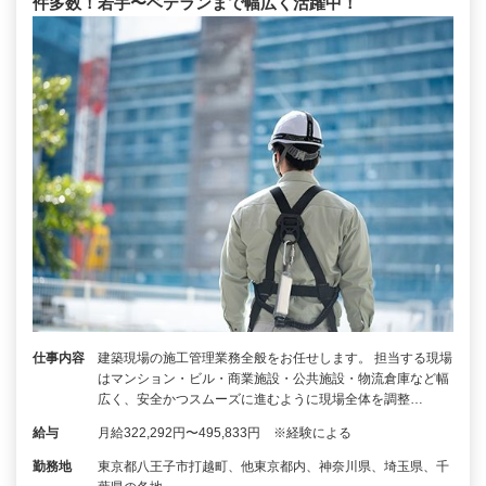
件多数！若手〜ベテランまで幅広く活躍中！
仕事内容
建築現場の施工管理業務全般をお任せします。 担当する現場
はマンション・ビル・商業施設・公共施設・物流倉庫など幅
広く、安全かつスムーズに進むように現場全体を調整…
給与
月給322,292円〜495,833円 ※経験による
勤務地
東京都八王子市打越町、他東京都内、神奈川県、埼玉県、千