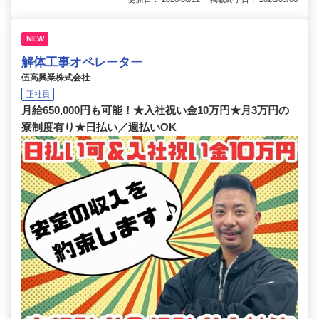
NEW
解体工事オペレーター
伍高興業株式会社
正社員
月給650,000円も可能！★入社祝い金10万円★月3万円の
寮制度有り★日払い／週払いOK