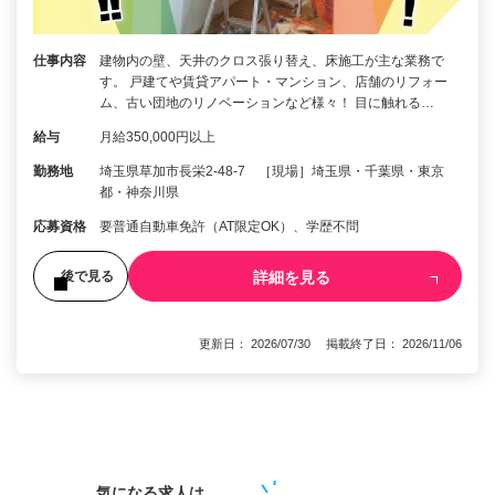
仕事内容
建物内の壁、天井のクロス張り替え、床施工が主な業務で
す。 戸建てや賃貸アパート・マンション、店舗のリフォー
ム、古い団地のリノベーションなど様々！ 目に触れる…
給与
月給350,000円以上
勤務地
埼玉県草加市長栄2-48-7 ［現場］埼玉県・千葉県・東京
都・神奈川県
応募資格
要普通自動車免許（AT限定OK）、学歴不問
詳細を見る
後で見る
更新日： 2026/07/30 掲載終了日： 2026/11/06
1
気になる求人は