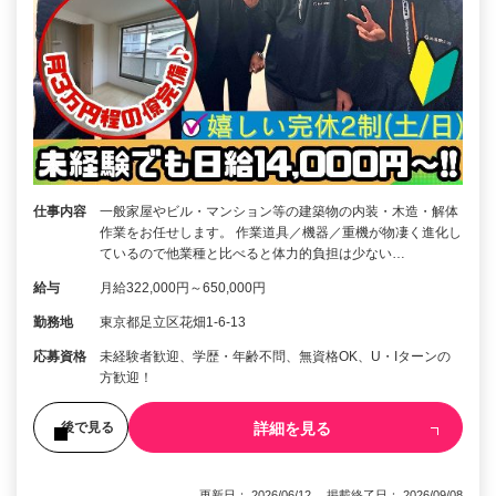
仕事内容
一般家屋やビル・マンション等の建築物の内装・木造・解体
作業をお任せします。 作業道具／機器／重機が物凄く進化し
ているので他業種と比べると体力的負担は少ない…
給与
月給322,000円～650,000円
勤務地
東京都足立区花畑1-6-13
応募資格
未経験者歓迎、学歴・年齢不問、無資格OK、U・Iターンの
方歓迎！
詳細を見る
後で見る
更新日： 2026/06/12 掲載終了日： 2026/09/08