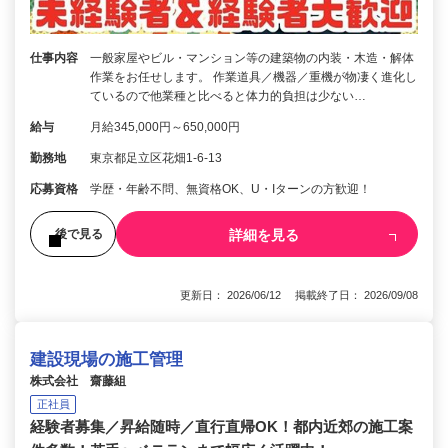
仕事内容
一般家屋やビル・マンション等の建築物の内装・木造・解体
作業をお任せします。 作業道具／機器／重機が物凄く進化し
ているので他業種と比べると体力的負担は少ない…
給与
月給345,000円～650,000円
勤務地
東京都足立区花畑1-6-13
応募資格
学歴・年齢不問、無資格OK、U・Iターンの方歓迎！
詳細を見る
後で見る
更新日： 2026/06/12 掲載終了日： 2026/09/08
建設現場の施工管理
株式会社 齋藤組
正社員
経験者募集／昇給随時／直行直帰OK！都内近郊の施工案