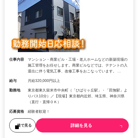
仕事内容
マンション・商業ビル・工場・老人ホームなどの新築現場の
施工管理をお任せします。商業ビルなどでは、テナントの入
退出に伴う電気工事、改修工事をおこなっています。 …
給与
月給320,000円以上
勤務地
東京都東久留米市中央町（「ひばりヶ丘駅」・「田無駅」よ
りバス10分）／【現場】東京都内近郊、埼玉県、神奈川県
（直行・直帰ＯＫ）
応募資格
経験者歓迎！
詳細を見る
後で見る