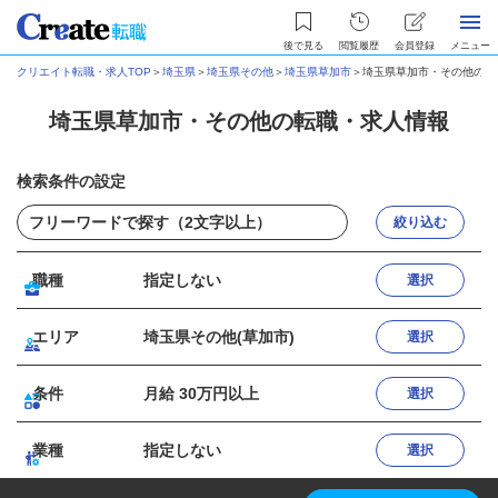
後で見る
閲覧履歴
会員登録
メニュー
クリエイト転職・求人TOP
＞
埼玉県
＞
埼玉県その他
＞
埼玉県草加市
＞
埼玉県草加市・その他の転
埼玉県草加市・その他の転職・求人情報
検索条件の設定
絞り込む
職種
指定しない
選択
エリア
埼玉県その他(草加市)
選択
条件
月給 30万円以上
選択
業種
指定しない
選択