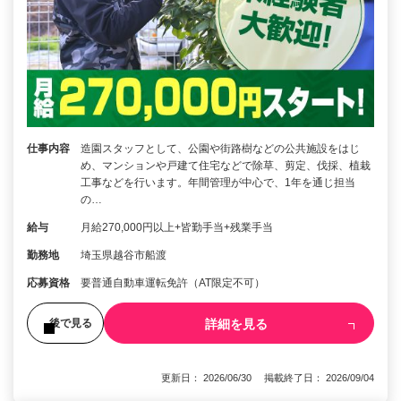
仕事内容
造園スタッフとして、公園や街路樹などの公共施設をはじ
め、マンションや戸建て住宅などで除草、剪定、伐採、植栽
工事などを行います。年間管理が中心で、1年を通じ担当
の…
給与
月給270,000円以上+皆勤手当+残業手当
勤務地
埼玉県越谷市船渡
応募資格
要普通自動車運転免許（AT限定不可）
詳細を見る
後で見る
更新日： 2026/06/30 掲載終了日： 2026/09/04