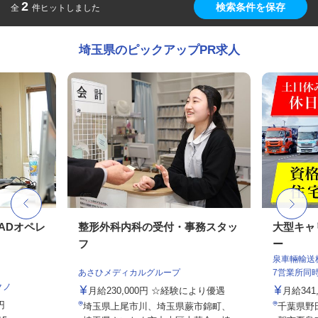
2
検索条件を保存
全
件ヒットしました
埼玉県のピックアップPR求人
ADオペレ
整形外科内科の受付・事務スタッ
大型キャ
フ
ー
泉車輛輸送
あさひメディカルグループ
7営業所同
クノ
月給230,000円 ☆経験により優遇
月給341,
円
埼玉県上尾市川、埼玉県蕨市錦町、
千葉県野