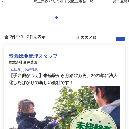
5
埼玉県さいたま市中央区上落合、埼...
賀市夏島
2
1
-
2
全
件中
件を表示
造園緑地管理スタッフ
株式会社 新井造園
正社員
契約社員
【手に職がつく】未経験から月給27万円。2021年に法人
化したばかりの新しい会社です！