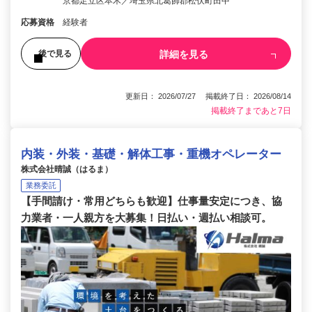
京都足立区本木／埼玉県北葛飾郡松伏町田中
応募資格
経験者
詳細を見る
後で見る
更新日： 2026/07/27 掲載終了日： 2026/08/14
掲載終了まであと7日
内装・外装・基礎・解体工事・重機オペレーター
株式会社晴誠（はるま）
業務委託
【手間請け・常用どちらも歓迎】仕事量安定につき、協
力業者・一人親方を大募集！日払い・週払い相談可。