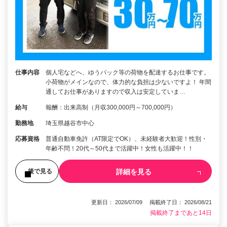
仕事内容
個人宅などへ、ゆうパック等の荷物を配達するお仕事です。
小荷物がメインなので、体力的な負担は少ないですよ！ 年間
通してお仕事がありますので収入は安定していま…
給与
報酬：出来高制（月収300,000円～700,000円）
勤務地
埼玉県越谷市中心
応募資格
普通自動車免許（AT限定でOK）、未経験者大歓迎！性別・
年齢不問！20代～50代まで活躍中！女性も活躍中！！
詳細を見る
後で見る
更新日： 2026/07/09 掲載終了日： 2026/08/21
掲載終了まであと14日