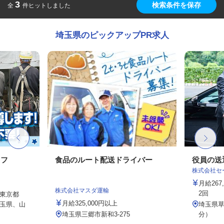
3
検索条件を保存
全
件ヒットしました
埼玉県のピックアップPR求人
ッフ
食品のルート配送ドライバー
役員の送
株式会社セー
月給26
株式会社マスダ運輸
2回
東京都
月給325,000円以上
玉県、山
埼玉県草
埼玉県三郷市新和3-275
分）