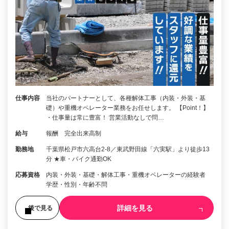
仕事内容
当社のパートナーとして、各種解体工事（内装・外装・基
礎）や重機オペレーター業務をお任せします。 【Point！】
・仕事量は常に豊富！ 営業活動なしで問…
給与
報酬 完全出来高制
勤務地
千葉県松戸市六高台2-8／東武野田線「六実駅」より徒歩13
分 ★車・バイク通勤OK
応募資格
内装・外装・基礎・解体工事・重機オペレーターの経験者
学歴・性別・年齢不問
詳細を見る
後で見る