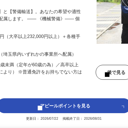
備】と【警備輸送】。あなたの希望や適性
配属します。 ―― 《機械警備》―― 個
…
200円（大卒以上232,000円以上）＋各種手
 （埼玉県内いずれかの事業所へ配属）
60歳未満（定年が60歳の為）／高卒以上
により） ※普通免許をお持ちでない方は
後で見
アピールポイントを見る