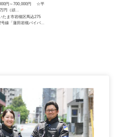
日本トランスネット 埼玉支店
イズミ物流株式会社 所沢Team 三芳
0,000円～700,000円 ☆平
車庫
0万円（頑...
月給287,978円～350,671円
さいたま市岩槻区馬込275
122号線「蓮田岩槻バイパ...
埼玉県入間郡三芳町上富1446-1