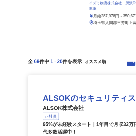
株式会社日本トランスネット 埼玉支店
イズミ物流株式会社 所沢T
月給550,000円～700,000円 ☆平
車庫
均月収60万円（頑...
月給287,978円～350,6
埼玉県さいたま市岩槻区馬込275
（国道122号線「蓮田岩槻バイパ...
埼玉県入間郡三芳町上富1
全
69
件中
1
-
20
件を表示
ALSOKのセキュリティ
ALSOK株式会社
正社員
95%が未経験スタート｜1年目で月収32万