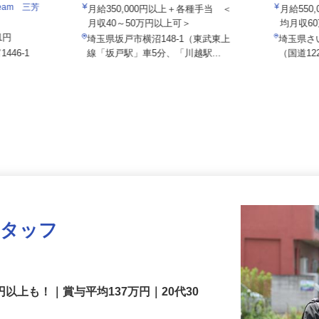
セイワロジスティクス株式会社 本社
株式会社
eam 三芳
月給350,000円以上＋各種手当 ＜
月給55
月収40～50万円以上可＞
均月収6
71円
埼玉県坂戸市横沼148-1（東武東上
埼玉県
446-1
線「坂戸駅」車5分、「川越駅...
（国道
スタッフ
円以上も！｜賞与平均137万円｜20代30