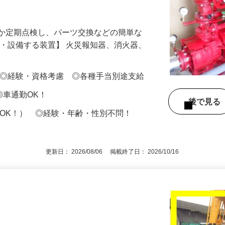
から丁寧に育成！賞与年4ヶ月分＆定年な
くか定期点検し、パーツ交換などの簡単な
検・設備する装置】 火災報知器、消火器、
…
000円 ◎経験・資格考慮 ◎各種手当別途支給
 ◎車通勤OK！
後で見
定OK！） ◎経験・年齢・性別不問！
更新日： 2026/08/06 掲載終了日： 2026/10/16