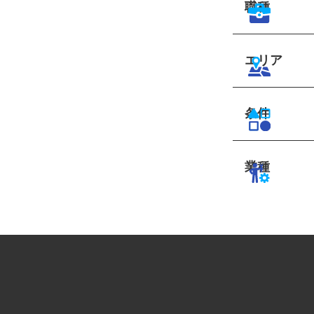
職種
エリア
条件
業種