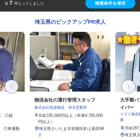
7
検索条件を保存
全
件ヒットしました
埼玉県のピックアップPR求人
フ
物流会社の運行管理スタッフ
大手製パ
イバー
株式会社筑波物流 埼玉営業所
イズミ物流
0円 ◎経
月給335,000円以上（年俸4,700,000
庫
円以上）
月給287,
5 ◎車通勤
埼玉県さいたま市岩槻区釣上新田98
2
埼玉県入