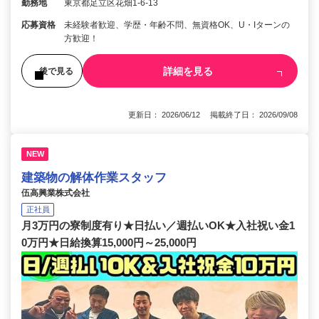
勤務地
東京都足立区花畑1-6-13
応募資格
未経験者歓迎、学歴・年齢不問、無資格OK、U・Iターンの
方歓迎！
詳細を見る
後で見る
更新日： 2026/06/12 掲載終了日： 2026/09/08
NEW
建築物の解体作業スタッフ
伍高興業株式会社
正社員
月3万円の寮制度有り★日払い／週払いOK★入社祝い金1
0万円★日給換算15,000円～25,000円