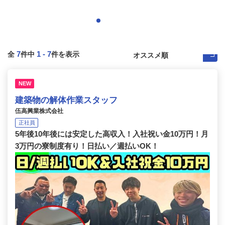
7
1
-
7
全
件中
件を表示
NEW
建築物の解体作業スタッフ
伍高興業株式会社
正社員
5年後10年後には安定した高収入！入社祝い金10万円！月
3万円の寮制度有り！日払い／週払いOK！