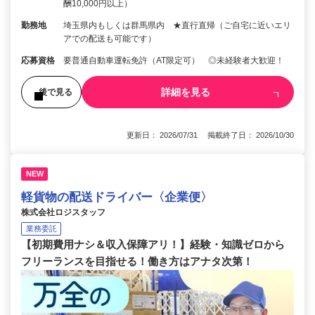
酬10,000円以上）
勤務地
埼玉県内もしくは群馬県内 ★直行直帰（ご自宅に近いエリ
アでの配送も可能です）
応募資格
要普通自動車運転免許（AT限定可） ◎未経験者大歓迎！
詳細を見る
後で見る
更新日： 2026/07/31 掲載終了日： 2026/10/30
NEW
軽貨物の配送ドライバー〈企業便〉
株式会社ロジスタッフ
業務委託
【初期費用ナシ＆収入保障アリ！】経験・知識ゼロから
フリーランスを目指せる！働き方はアナタ次第！