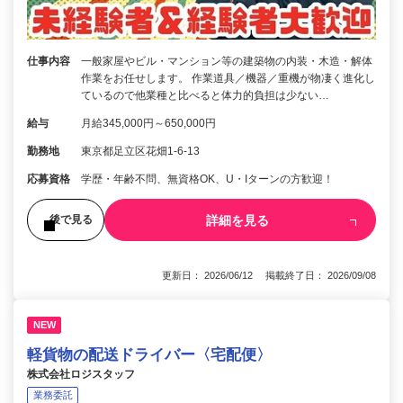
仕事内容
一般家屋やビル・マンション等の建築物の内装・木造・解体
作業をお任せします。 作業道具／機器／重機が物凄く進化し
ているので他業種と比べると体力的負担は少ない…
給与
月給345,000円～650,000円
勤務地
東京都足立区花畑1-6-13
応募資格
学歴・年齢不問、無資格OK、U・Iターンの方歓迎！
詳細を見る
後で見る
更新日： 2026/06/12 掲載終了日： 2026/09/08
NEW
軽貨物の配送ドライバー〈宅配便〉
株式会社ロジスタッフ
業務委託