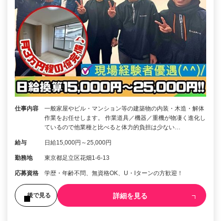
仕事内容
一般家屋やビル・マンション等の建築物の内装・木造・解体
作業をお任せします。 作業道具／機器／重機が物凄く進化し
ているので他業種と比べると体力的負担は少ない…
給与
日給15,000円～25,000円
勤務地
東京都足立区花畑1-6-13
応募資格
学歴・年齢不問、無資格OK、U・Iターンの方歓迎！
詳細を見る
後で見る