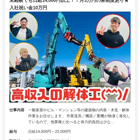
未経験でも日給14,000円以上！！月3万円の寮制度あり★
入社祝い金10万円
仕事内容
一般家屋やビル・マンション等の建築物の内装・木造・解体
作業をお任せします。 作業道具／機器／重機が物凄く進化し
ているので、他業種と比べると体力的負担は少な…
給与
日給14,000円～25,000円