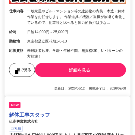
仕事内容
一般家屋やビル・マンション等の建築物の内装・木造・解体
作業をお任せします。 作業道具／機器／重機が物凄く進化し
ているので、他業種と比べると体力的負担は少な…
給与
日給14,000円～25,000円
勤務地
東京都足立区花畑1-6-13
応募資格
未経験者歓迎、学歴・年齢不問、無資格OK、U・Iターンの
方歓迎！
詳細を見る
後で見る
更新日： 2026/06/12 掲載終了日： 2026/09/08
NEW
解体工事スタッフ
伍高興業株式会社
正社員