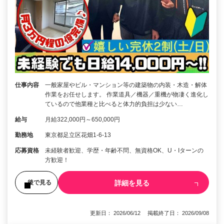
仕事内容
一般家屋やビル・マンション等の建築物の内装・木造・解体
作業をお任せします。 作業道具／機器／重機が物凄く進化し
ているので他業種と比べると体力的負担は少ない…
給与
月給322,000円～650,000円
勤務地
東京都足立区花畑1-6-13
応募資格
未経験者歓迎、学歴・年齢不問、無資格OK、U・Iターンの
方歓迎！
詳細を見る
後で見る
更新日： 2026/06/12 掲載終了日： 2026/09/08