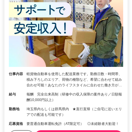
仕事内容
軽貨物自動車を使用した配送業務です。勤務日数・時間帯、
積み下ろしのエリア、荷物の種類など、希望に合わせて組み
合わせ可能！あなたのライフスタイルに合わせた働き方が…
給与
報酬 完全出来高制（研修中の収入保障の案件あり／日額報
酬10,000円以上）
勤務地
埼玉県内もしくは群馬県内 ★直行直帰（ご自宅に近いエリ
アでの配送も可能です）
応募資格
要普通自動車運転免許（AT限定可） ◎未経験者大歓迎！