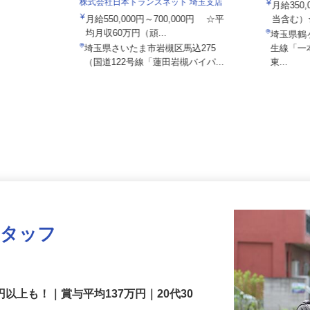
所
株式会社日本トランスネット 埼玉支店
月給35
月給550,000円～700,000円 ☆平
当含む
均月収60万円（頑...
埼玉県
埼玉県さいたま市岩槻区馬込275
生線「
5
（国道122号線「蓮田岩槻バイパ...
東...
スタッフ