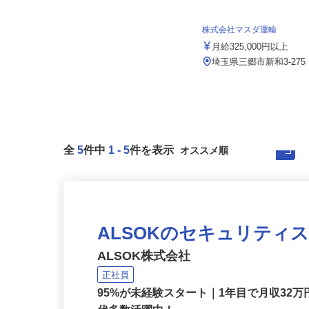
所
月給350,000円～390,000円（一律手
当含む）★経験によ...
株式会社マスダ運輸
埼玉県鶴ヶ島市三ツ木新町（東武越
月給325,000円以上
生線「一本松駅」より車で6分、
東...
埼玉県三郷市新和3-27
全
5
件中
1
-
5
件を表示
ALSOKのセキュリティ
ALSOK株式会社
正社員