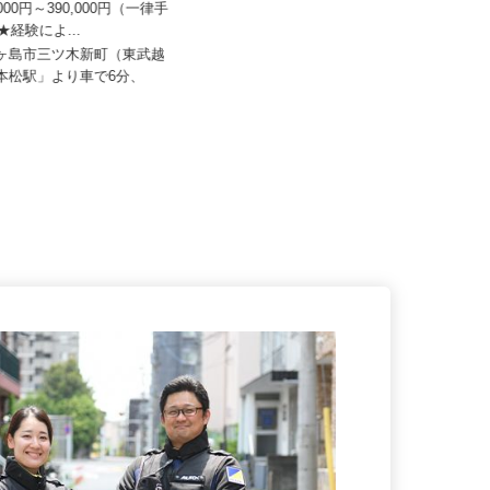
0,000円～390,000円（一律手
）★経験によ...
株式会社マスダ運輸
鶴ヶ島市三ツ木新町（東武越
月給325,000円以上
一本松駅」より車で6分、
埼玉県三郷市新和3-275