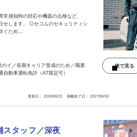
最長10連休／福利厚生充実／平均年収600
る異常感知時の対応や機器の点検など、
任せします。 ◎セコムのセキュリティシ
に防ぐため…
3号のイ／長期キャリア形成のため／職業
後で見
通自動車運転免許（AT限定可）
更新日： 2026/06/15 掲載終了日： 2027/06/30