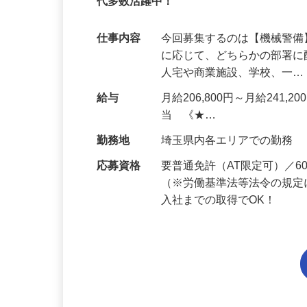
95%が未経験スタート｜1年目で月収32万
代多数活躍中！
仕事内容
今回募集するのは【機械警
に応じて、どちらかの部署に
人宅や商業施設、学校、一
給与
月給206,800円～月給241,
当 《★…
勤務地
埼玉県内各エリアでの勤務
応募資格
要普通免許（AT限定可）／
（※労働基準法等法令の規定
入社までの取得でOK！