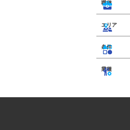
職種
エリア
条件
業種