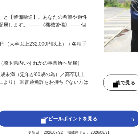
円以上も！｜賞与平均137万円｜20代30
備】と【警備輸送】。あなたの希望や適性
配属します。 ―― 《機械警備》―― 個
…
200円（大卒以上232,000円以上）＋各種手
 （埼玉県内いずれかの事業所へ配属）
60歳未満（定年が60歳の為）／高卒以上
により） ※普通免許をお持ちでない方は
後で見
アピールポイントを見る