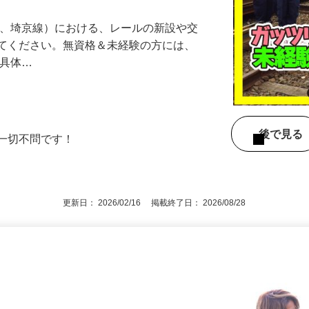
線、埼京線）における、レールの新設や交
けてください。無資格＆未経験の方には、
【具体…
後で見
ど一切不問です！
更新日： 2026/02/16 掲載終了日： 2026/08/28