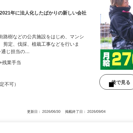
2021年に法人化したばかりの新しい会社
や街路樹などの公共施設をはじめ、マンシ
草、剪定、伐採、植栽工事などを行いま
を通じ担当の…
手当+残業手当
後で見
限定不可）
更新日： 2026/06/30 掲載終了日： 2026/09/04