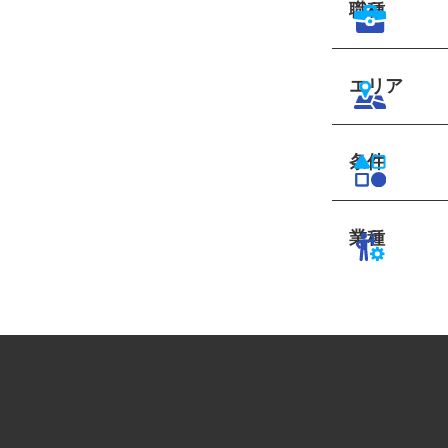
職種
エリア
条件
業種