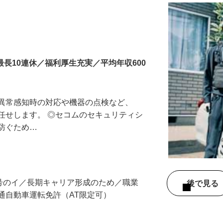
最長10連休／福利厚生充実／平均年収600
る異常感知時の対応や機器の点検など、
任せします。 ◎セコムのセキュリティシ
に防ぐため…
3号のイ／長期キャリア形成のため／職業
後で見
通自動車運転免許（AT限定可）