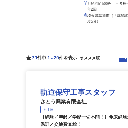
株式会社セーフティ /1038
株式会社 フジデン運送
月給267,500円 ＋
月給262,000円以上＋その他手当
年2回
埼玉県三郷市新和（県道21号沿
埼玉県草加市（「草加
い・新和橋近く）
歩5分）
全
20
件中
1
-
20
件を表示
軌道保守工事スタッフ
さとう興業有限会社
正社員
【経験／年齢／学歴一切不問！】◆未経験