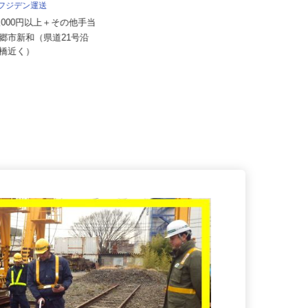
株式会社セーフティ /10386s1
 フジデン運送
月給267,500円 ＋各種手当＋賞与
62,000円以上＋その他手当
年2回
三郷市新和（県道21号沿
埼玉県草加市（「草加駅」より徒
和橋近く）
歩5分）