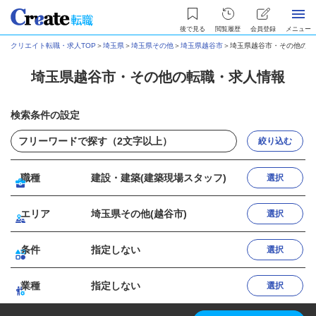
後で見る
閲覧履歴
会員登録
メニュー
クリエイト転職・求人TOP
＞
埼玉県
＞
埼玉県その他
＞
埼玉県越谷市
＞
埼玉県越谷市・その他の転
埼玉県越谷市・その他の転職・求人情報
検索条件の設定
絞り込む
職種
建設・建築(建築現場スタッフ)
選択
エリア
埼玉県その他(越谷市)
選択
条件
指定しない
選択
業種
指定しない
選択