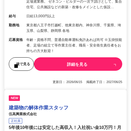
足場鳶業務。 ゼネコン・ビルダーの一次下請けとして、集合
住宅、公共施設などの新築・改修をメインとした仮設…
給与
日給13,000円以上
勤務地
東京都八王子市打越町、他東京都内、神奈川県、千葉県、埼
玉県、山梨県、静岡県 各地
応募資格
年齢・資格不問、普通自動車運転免許あれば尚可 ※玉掛技能
者、足場の組立て等作業主任者、職長・安全衛生責任者をお
持ちの方大歓迎！
詳細を見る
後で見る
更新日： 2026/06/15 掲載終了日： 2027/06/25
NEW
建築物の解体作業スタッフ
伍高興業株式会社
正社員
5年後10年後には安定した高収入！入社祝い金10万円！月