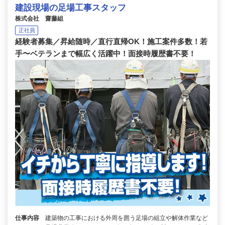
建設現場の足場工事スタッフ
株式会社 齋藤組
正社員
経験者募集／昇給随時／直行直帰OK！施工案件多数！若
手〜ベテランまで幅広く活躍中！面接時履歴書不要！
仕事内容
建築物の工事における外周を囲う足場の組立や解体作業など