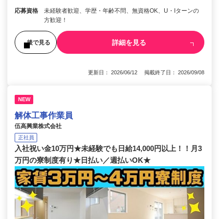
応募資格
未経験者歓迎、学歴・年齢不問、無資格OK、U・Iターンの
方歓迎！
詳細を見る
後で見る
更新日： 2026/06/12 掲載終了日： 2026/09/08
NEW
解体工事作業員
伍高興業株式会社
正社員
入社祝い金10万円★未経験でも日給14,000円以上！！月3
万円の寮制度有り★日払い／週払いOK★