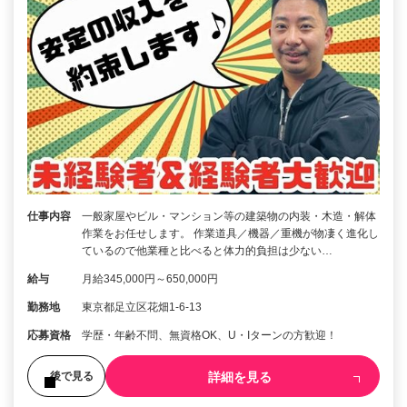
仕事内容
一般家屋やビル・マンション等の建築物の内装・木造・解体
作業をお任せします。 作業道具／機器／重機が物凄く進化し
ているので他業種と比べると体力的負担は少ない…
給与
月給345,000円～650,000円
勤務地
東京都足立区花畑1-6-13
応募資格
学歴・年齢不問、無資格OK、U・Iターンの方歓迎！
詳細を見る
後で見る