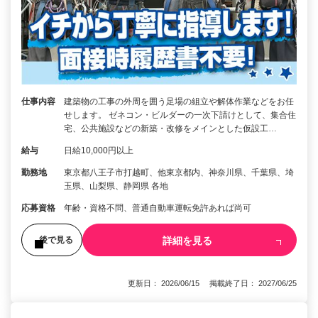
仕事内容
建築物の工事の外周を囲う足場の組立や解体作業などをお任
せします。 ゼネコン・ビルダーの一次下請けとして、集合住
宅、公共施設などの新築・改修をメインとした仮設工…
給与
日給10,000円以上
勤務地
東京都八王子市打越町、他東京都内、神奈川県、千葉県、埼
玉県、山梨県、静岡県 各地
応募資格
年齢・資格不問、普通自動車運転免許あれば尚可
詳細を見る
後で見る
更新日： 2026/06/15 掲載終了日： 2027/06/25