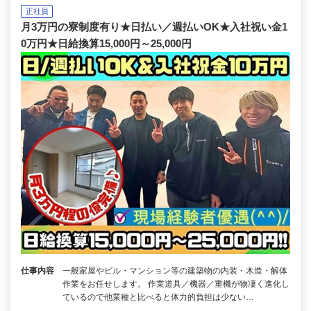
正社員
月3万円の寮制度有り★日払い／週払いOK★入社祝い金1
0万円★日給換算15,000円～25,000円
仕事内容
一般家屋やビル・マンション等の建築物の内装・木造・解体
作業をお任せします。 作業道具／機器／重機が物凄く進化し
ているので他業種と比べると体力的負担は少ない…