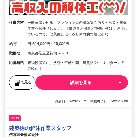
仕事内容
一般家屋やビル・マンション等の建築物の内装・木造・解体
作業をお任せします。 作業道具／機器／重機が物凄く進化し
ているので、他業種と比べると体力的負担は少な…
給与
日給14,000円～25,000円
勤務地
東京都足立区花畑1-6-13
応募資格
未経験者歓迎、学歴・年齢不問、無資格OK、U・Iターンの
方歓迎！
詳細を見る
後で見る
更新日： 2026/06/12 掲載終了日： 2026/09/08
NEW
建築物の解体作業スタッフ
伍高興業株式会社