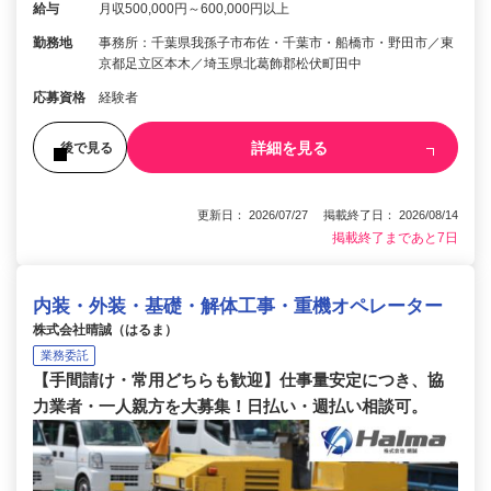
給与
月収500,000円～600,000円以上
勤務地
事務所：千葉県我孫子市布佐・千葉市・船橋市・野田市／東
京都足立区本木／埼玉県北葛飾郡松伏町田中
応募資格
経験者
詳細を見る
後で見る
更新日： 2026/07/27 掲載終了日： 2026/08/14
掲載終了まであと7日
内装・外装・基礎・解体工事・重機オペレーター
株式会社晴誠（はるま）
業務委託
【手間請け・常用どちらも歓迎】仕事量安定につき、協
力業者・一人親方を大募集！日払い・週払い相談可。