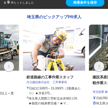
9
検索条件を保存
全
件ヒットしました
埼玉県のピックアップPR求人
鉄道路線の工事作業スタッフ
建設系産
共立建設株式会社 三芳事業所
軽作業ス
日給12,500円～15,000円（1勤務あた
埼玉総業 
00円以上＋賞
り）★月収375,...
月給290
埼玉県入間郡三芳町北永井882-176
★個室の独身寮完備！★マ...
埼玉県さ