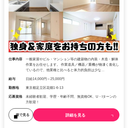
仕事内容
一般家屋やビル・マンション等の建築物の内装・木造・解体
作業をお任せします。 作業道具／機器／重機が物凄く進化し
ているので、他業種と比べると体力的負担は少な…
給与
日給14,000円～25,000円
勤務地
東京都足立区花畑1-6-13
応募資格
未経験者歓迎、学歴・年齢不問、無資格OK、U・Iターンの
方歓迎！
詳細を見る
後で見る