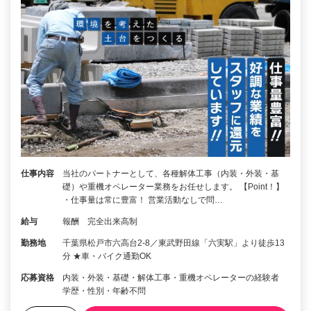
仕事内容
当社のパートナーとして、各種解体工事（内装・外装・基
礎）や重機オペレーター業務をお任せします。 【Point！】
・仕事量は常に豊富！ 営業活動なしで問…
給与
報酬 完全出来高制
勤務地
千葉県松戸市六高台2-8／東武野田線「六実駅」より徒歩13
分 ★車・バイク通勤OK
応募資格
内装・外装・基礎・解体工事・重機オペレーターの経験者
学歴・性別・年齢不問