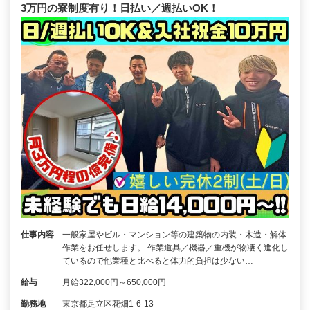
3万円の寮制度有り！日払い／週払いOK！
仕事内容
一般家屋やビル・マンション等の建築物の内装・木造・解体
作業をお任せします。 作業道具／機器／重機が物凄く進化し
ているので他業種と比べると体力的負担は少ない…
給与
月給322,000円～650,000円
勤務地
東京都足立区花畑1-6-13