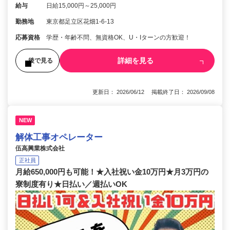
給与
日給15,000円～25,000円
勤務地
東京都足立区花畑1-6-13
応募資格
学歴・年齢不問、無資格OK、U・Iターンの方歓迎！
詳細を見る
後で見る
更新日： 2026/06/12 掲載終了日： 2026/09/08
NEW
解体工事オペレーター
伍高興業株式会社
正社員
月給650,000円も可能！★入社祝い金10万円★月3万円の
寮制度有り★日払い／週払いOK