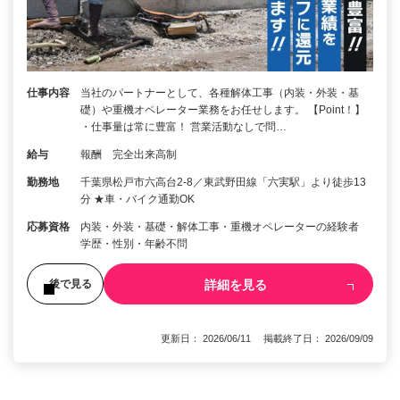
仕事内容
当社のパートナーとして、各種解体工事（内装・外装・基
礎）や重機オペレーター業務をお任せします。 【Point！】
・仕事量は常に豊富！ 営業活動なしで問…
給与
報酬 完全出来高制
勤務地
千葉県松戸市六高台2-8／東武野田線「六実駅」より徒歩13
分 ★車・バイク通勤OK
応募資格
内装・外装・基礎・解体工事・重機オペレーターの経験者
学歴・性別・年齢不問
詳細を見る
後で見る
更新日： 2026/06/11 掲載終了日： 2026/09/09