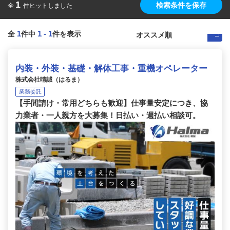
1
検索条件を保存
全
件ヒットしました
1
1
-
1
全
件中
件を表示
内装・外装・基礎・解体工事・重機オペレーター
株式会社晴誠（はるま）
業務委託
【手間請け・常用どちらも歓迎】仕事量安定につき、協
力業者・一人親方を大募集！日払い・週払い相談可。