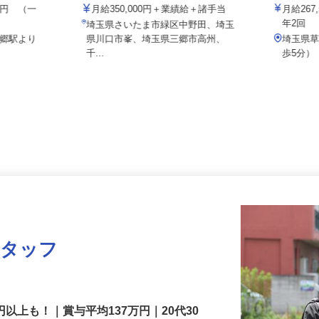
テム
NICIGASサポート株式会社
株式会社セ
000円 （一
月給350,000円＋業績給＋諸手当
月給2
年2回
埼玉県さいたま市緑区中野田、埼玉
三郷駅より
県川口市峯、埼玉県三郷市高州、
埼玉
千...
歩5分
スタッフ