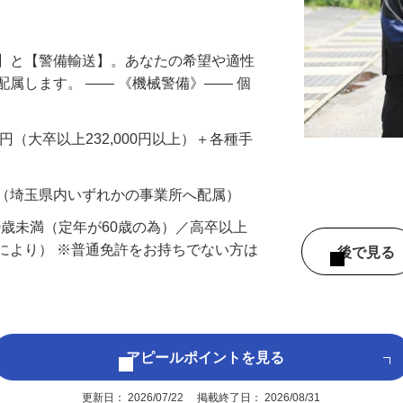
円以上も！｜賞与平均137万円｜20代30
備】と【警備輸送】。あなたの希望や適性
配属します。 ―― 《機械警備》―― 個
…
200円（大卒以上232,000円以上）＋各種手
 （埼玉県内いずれかの事業所へ配属）
60歳未満（定年が60歳の為）／高卒以上
により） ※普通免許をお持ちでない方は
後で見
アピールポイントを見る