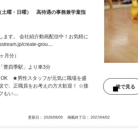
制（土曜・日曜） 高待遇の事務兼学童指
します。 会社紹介動画配信中！お気軽に
tream.jp/create-grou…
年2ヶ月分）
「豊四季駅」より車3分
もOK ★男性スタッフが元気に職場を盛
規で、正職員をお考えの方大歓迎！ ☆接
後で見
ッフもい…
更新日： 2026/08/05 掲載終了日： 2027/04/02