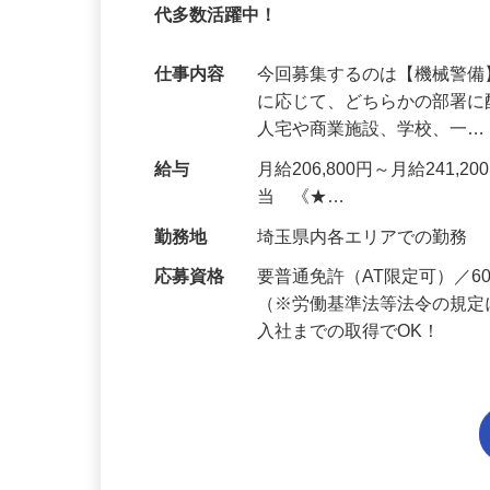
95%が未経験スタート｜1年目で月収32万
代多数活躍中！
仕事内容
今回募集するのは【機械警
に応じて、どちらかの部署に
人宅や商業施設、学校、一
給与
月給206,800円～月給241,
当 《★…
勤務地
埼玉県内各エリアでの勤務
応募資格
要普通免許（AT限定可）／
（※労働基準法等法令の規定
入社までの取得でOK！