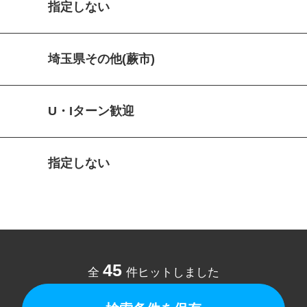
指定しない
埼玉県その他(蕨市)
U・Iターン歓迎
指定しない
45
全
件ヒットしました