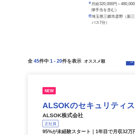
株式会社セーフティ /10386s1
株式会社タイヘイ物流シス
月給267,500円 ＋各種手当＋賞与
月給320,000円～480,
年2回
律手当を含む）
埼玉県草加市（「草加駅」より徒
埼玉県三郷市彦野（新
歩5分）
バス7分）
全
45
件中
1
-
20
件を表示
NEW
ALSOKのセキュリティ
ALSOK株式会社
正社員