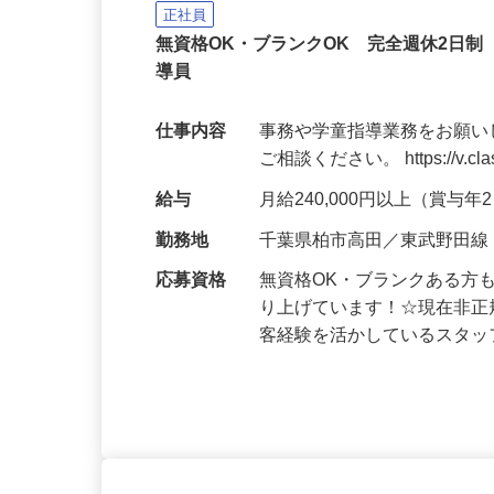
学童の事務・学童指導員
クズオカ人材紹介所
正社員
無資格OK・ブランクOK 完全週休2日
導員
仕事内容
事務や学童指導業務をお願い
ご相談ください。 https://v.class
給与
月給240,000円以上（賞与
勤務地
千葉県柏市高田／東武野田線
応募資格
無資格OK・ブランクある方
り上げています！☆現在非正
客経験を活かしているスタ