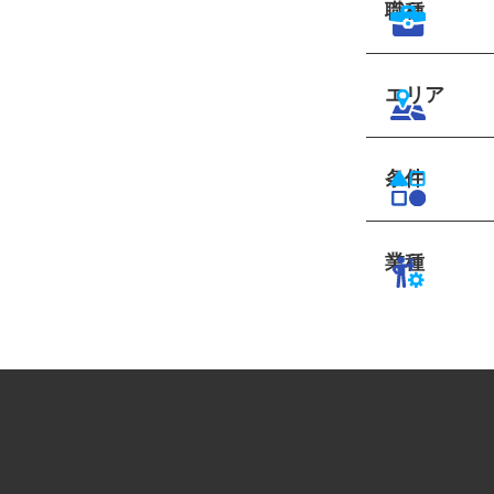
職種
エリア
条件
業種