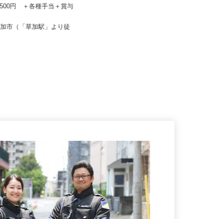
ーフティ /10386s1
株式会社タイヘイ物流システム
67,500円 ＋各種手当＋賞与
月給320,000円～480,000円 （一
律手当を含む）
県草加市（「草加駅」より徒
埼玉県三郷市彦野（新三郷駅より
）
バス7分）