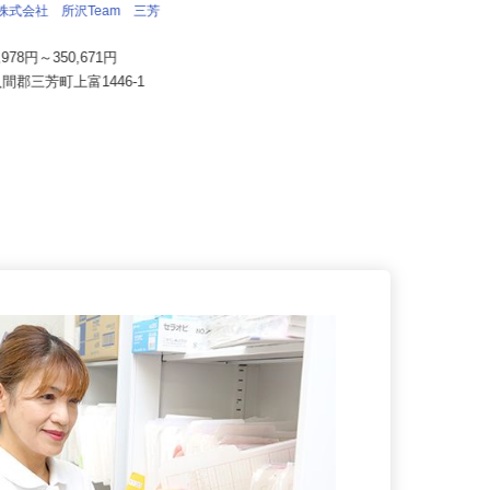
埼玉総業 株式会社（黒姫グループ）
流株式会社 所沢Team 三芳
月給290,000円以上
7,978円～350,671円
埼玉県さいたま市見沼区卸町2-57-
入間郡三芳町上富1446-1
1