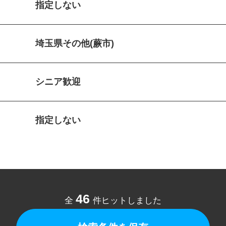
指定しない
埼玉県その他(蕨市)
シニア歓迎
指定しない
46
全
件ヒットしました