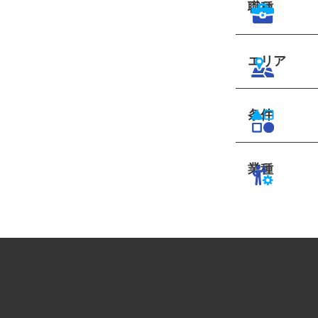
職種
エリア
条件
業種