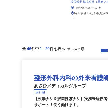
埼玉総業 株式会社（黒姫
イズミ物流株式会社 所沢Team 三芳
車庫
月給290,000円以上
月給287,978円～350,671円
埼玉県さいたま市見沼区卸
埼玉県入間郡三芳町上富1446-1
1
全
46
件中
1
-
20
件を表示
整形外科内科の外来看護
あさひメディカルグループ
正社員
【夜勤ナシ＆残業ほぼナシ】実務未経験者