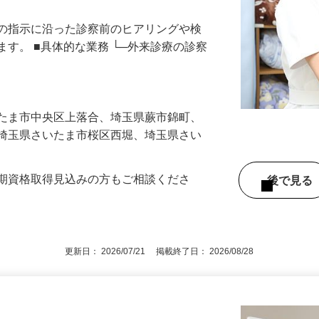
師の指示に沿った診察前のヒアリングや検
ます。 ■具体的な業務 └─外来診療の診察
いたま市中央区上落合、埼玉県蕨市錦町、
、埼玉県さいたま市桜区西堀、埼玉県さい
今期資格取得見込みの方もご相談くださ
後で見
更新日： 2026/07/21 掲載終了日： 2026/08/28