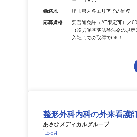
給与
月給201,300円～月給235,
当 《★…
勤務地
埼玉県内各エリアでの勤務
応募資格
要普通免許（AT限定可）／
（※労働基準法等法令の規定
入社までの取得でOK！
整形外科内科の外来看護