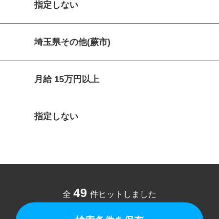
指定しない
埼玉県その他(蕨市)
月給 15万円以上
指定しない
49
全
件ヒットしました