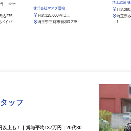
ト 埼玉支店
埼玉総業
000円 ☆平
株式会社マスダ運輸
月給2
月給325,000円以上
馬込275
埼玉県
バイパ...
埼玉県三郷市新和3-275
1
スタッフ