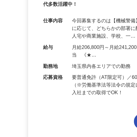
95%が未経験スタート｜1年目で月収32万
代多数活躍中！
仕事内容
今回募集するのは【機械警
に応じて、どちらかの部署に
人宅や商業施設、学校、一
給与
月給206,800円～月給241,
当 《★…
勤務地
埼玉県内各エリアでの勤務
応募資格
要普通免許（AT限定可）／
（※労働基準法等法令の規定
入社までの取得でOK！