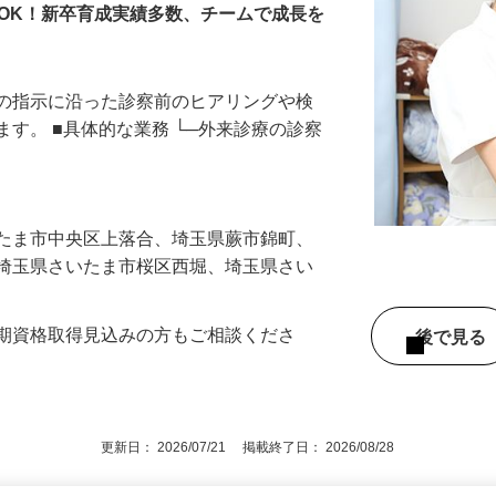
OK！新卒育成実績多数、チームで成長を
師の指示に沿った診察前のヒアリングや検
ます。 ■具体的な業務 └─外来診療の診察
いたま市中央区上落合、埼玉県蕨市錦町、
、埼玉県さいたま市桜区西堀、埼玉県さい
今期資格取得見込みの方もご相談くださ
後で見