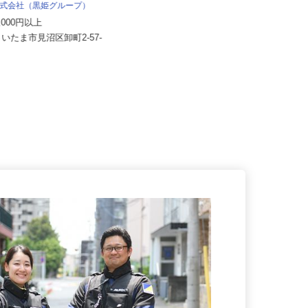
株式会社日本トランスネット 埼玉支店
 株式会社（黒姫グループ）
月給550,000円～700,000円 ☆平
90,000円以上
均月収60万円（頑...
さいたま市見沼区卸町2-57-
埼玉県さいたま市岩槻区馬込275
（国道122号線「蓮田岩槻バイパ...