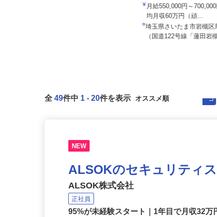
株式会社日本トランスネッ
埼玉総業 株式会社（黒姫グループ）
月給550,000円～700,
月給290,000円以上
均月収60万円（頑...
埼玉県さいたま市見沼区卸町2-57-
埼玉県さいたま市岩槻区
1
（国道122号線「蓮田岩槻
全
49
件中
1
-
20
件を表示
NEW
ALSOKのセキュリティ
ALSOK株式会社
正社員