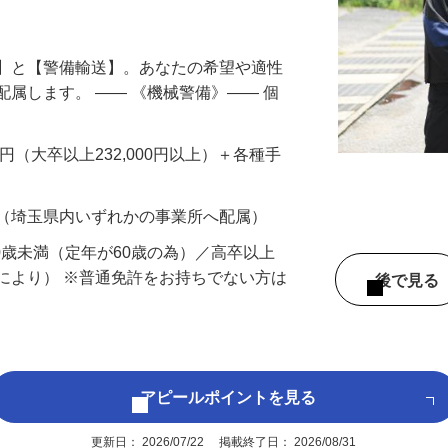
円以上も！｜賞与平均137万円｜20代30
備】と【警備輸送】。あなたの希望や適性
配属します。 ―― 《機械警備》―― 個
…
200円（大卒以上232,000円以上）＋各種手
 （埼玉県内いずれかの事業所へ配属）
60歳未満（定年が60歳の為）／高卒以上
により） ※普通免許をお持ちでない方は
後で見
アピールポイントを見る