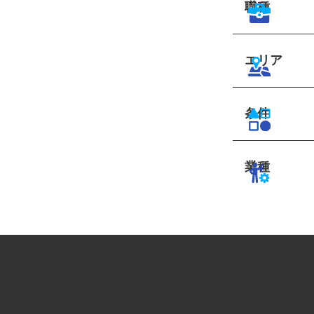
職種
エリア
条件
業種