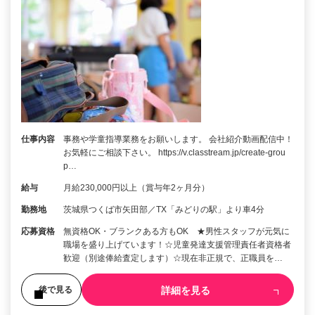
仕事内容
事務や学童指導業務をお願いします。 会社紹介動画配信中！
お気軽にご相談下さい。 https://v.classtream.jp/create-grou
p…
給与
月給230,000円以上（賞与年2ヶ月分）
勤務地
茨城県つくば市矢田部／TX「みどりの駅」より車4分
応募資格
無資格OK・ブランクある方もOK ★男性スタッフが元気に
職場を盛り上げています！☆児童発達支援管理責任者資格者
歓迎（別途俸給査定します）☆現在非正規で、正職員を…
詳細を見る
後で見る