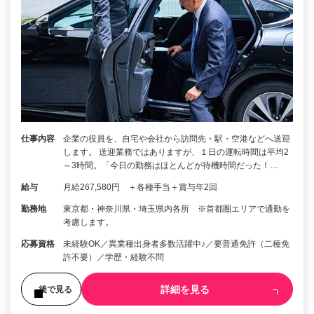
仕事内容
企業の役員を、自宅や会社から訪問先・駅・空港などへ送迎
します。 送迎業務ではありますが、１日の運転時間は平均2
～3時間。「今日の勤務はほとんどが待機時間だった！…
給与
月給267,580円 ＋各種手当＋賞与年2回
勤務地
東京都・神奈川県・埼玉県内各所 ※首都圏エリアで通勤を
考慮します。
応募資格
未経験OK／異業種出身者多数活躍中♪／要普通免許（二種免
許不要）／学歴・経験不問
詳細を見る
後で見る