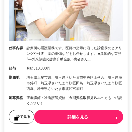
仕事内容
診療所の看護業務です。医師の指示に沿った診察前のヒアリ
ングや検査・薬の準備などをお任せします。 ■具体的な業務
└─外来診療の診察介助全般 ○患者さん…
給与
月給310,000円
勤務地
埼玉県上尾市川、埼玉県さいたま市中央区上落合、埼玉県蕨
市錦町、埼玉県さいたま市桜区田島、埼玉県さいたま市桜区
西堀、埼玉県さいたま市北区宮原町
応募資格
正看護師・准看護師資格（今期資格取得見込みの方もご相談
ください）
詳細を見る
後で見る