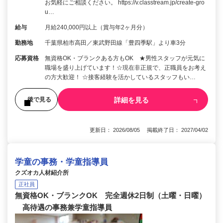
お気軽にご相談ください。 https://v.classtream.jp/create-gro
u…
給与
月給240,000円以上（賞与年2ヶ月分）
勤務地
千葉県柏市高田／東武野田線「豊四季駅」より車3分
応募資格
無資格OK・ブランクある方もOK ★男性スタッフが元気に
職場を盛り上げています！☆現在非正規で、正職員をお考え
の方大歓迎！ ☆接客経験を活かしているスタッフもい…
詳細を見る
後で見る
更新日： 2026/08/05 掲載終了日： 2027/04/02
学童の事務・学童指導員
クズオカ人材紹介所
正社員
無資格OK・ブランクOK 完全週休2日制（土曜・日曜）
高待遇の事務兼学童指導員