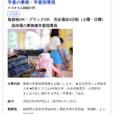
学童の事務・学童指導員
クズオカ人材紹介所
正社員
無資格OK・ブランクOK 完全週休2日制（土曜・日曜）
高待遇の事務兼学童指導員
仕事内容
事務や学童指導業務をお願いします。 ★北九州市にも同様求
人有 ■学童クラブは4年制大学・社会学教育学・心理学等、
またはそれに相応する学位（卒業者）であれ…
給与
月給230,000円以上（賞与年1.5ヶ月分）
勤務地
福岡県久留米市津福本町／西鉄天神大牟田線「津福駅」より