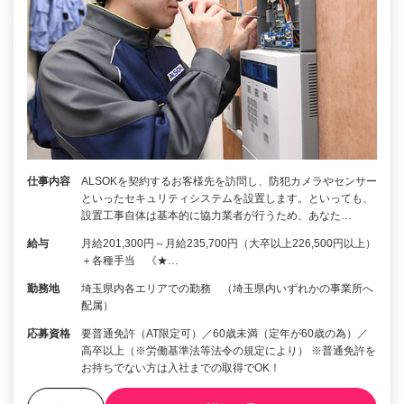
仕事内容
ALSOKを契約するお客様先を訪問し、防犯カメラやセンサー
といったセキュリティシステムを設置します。といっても、
設置工事自体は基本的に協力業者が行うため、あなた…
給与
月給201,300円～月給235,700円（大卒以上226,500円以上）
＋各種手当 《★…
勤務地
埼玉県内各エリアでの勤務 （埼玉県内いずれかの事業所へ
配属）
応募資格
要普通免許（AT限定可）／60歳未満（定年が60歳の為）／
高卒以上（※労働基準法等法令の規定により） ※普通免許を
お持ちでない方は入社までの取得でOK！