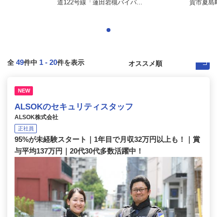
道122号線「蓮田岩槻バイパ...
賀市夏島
49
1
-
20
全
件中
件を表示
NEW
ALSOKのセキュリティスタッフ
ALSOK株式会社
正社員
95%が未経験スタート｜1年目で月収32万円以上も！｜賞
与平均137万円｜20代30代多数活躍中！