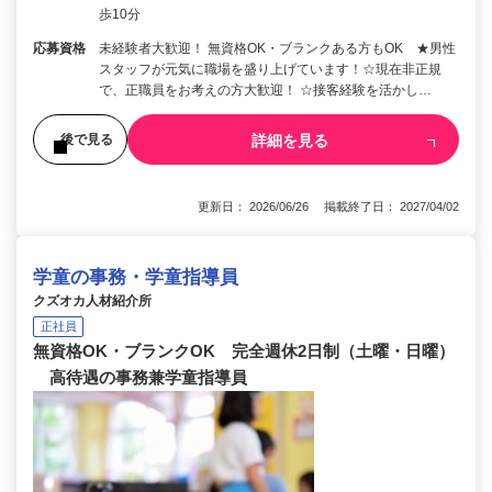
歩10分
応募資格
未経験者大歓迎！ 無資格OK・ブランクある方もOK ★男性
スタッフが元気に職場を盛り上げています！☆現在非正規
で、正職員をお考えの方大歓迎！ ☆接客経験を活かし…
詳細を見る
後で見る
更新日： 2026/06/26 掲載終了日： 2027/04/02
学童の事務・学童指導員
クズオカ人材紹介所
正社員
無資格OK・ブランクOK 完全週休2日制（土曜・日曜）
高待遇の事務兼学童指導員