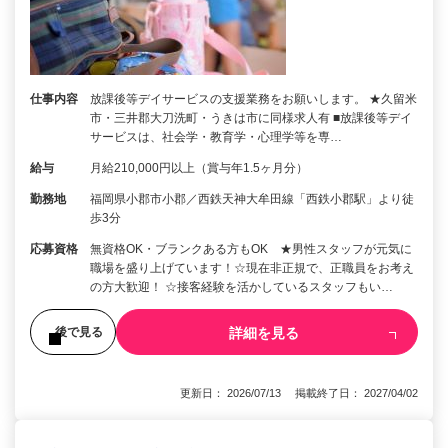
仕事内容
放課後等デイサービスの支援業務をお願いします。 ★久留米
市・三井郡大刀洗町・うきは市に同様求人有 ■放課後等デイ
サービスは、社会学・教育学・心理学等を専…
給与
月給210,000円以上（賞与年1.5ヶ月分）
勤務地
福岡県小郡市小郡／西鉄天神大牟田線「西鉄小郡駅」より徒
歩3分
応募資格
無資格OK・ブランクある方もOK ★男性スタッフが元気に
職場を盛り上げています！☆現在非正規で、正職員をお考え
の方大歓迎！ ☆接客経験を活かしているスタッフもい…
詳細を見る
後で見る
更新日： 2026/07/13 掲載終了日： 2027/04/02