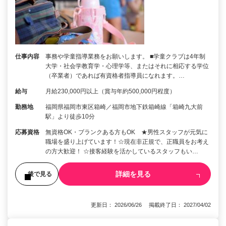
仕事内容
事務や学童指導業務をお願いします。 ■学童クラブは4年制
大学・社会学教育学・心理学等、またはそれに相応する学位
（卒業者）であれば有資格者指導員になれます。…
給与
月給230,000円以上（賞与年約500,000円程度）
勤務地
福岡県福岡市東区箱崎／福岡市地下鉄箱崎線「箱崎九大前
駅」より徒歩10分
応募資格
無資格OK・ブランクある方もOK ★男性スタッフが元気に
職場を盛り上げています！☆現在非正規で、正職員をお考え
の方大歓迎！ ☆接客経験を活かしているスタッフもい…
詳細を見る
後で見る
更新日： 2026/06/26 掲載終了日： 2027/04/02