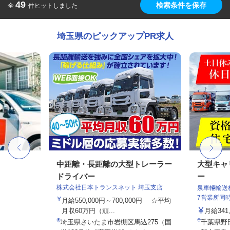
49
検索条件を保存
全
件ヒットしました
埼玉県のピックアップPR求人
中距離・長距離の大型トレーラー
大型キャ
ドライバー
ー
株式会社日本トランスネット 埼玉支店
泉車輛輸送
7営業所同
月給550,000円～700,000円 ☆平均
月収60万円（頑...
月給341,
埼玉県さいたま市岩槻区馬込275（国
千葉県野