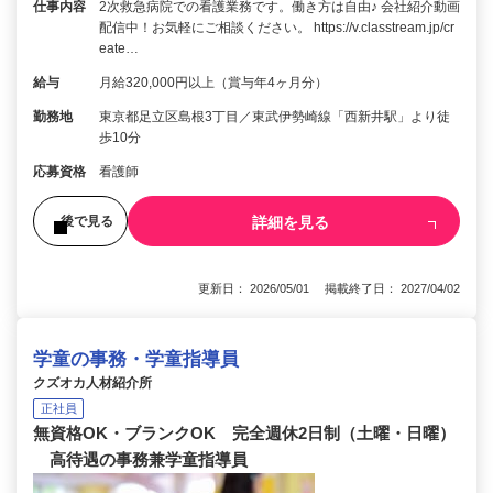
仕事内容
2次救急病院での看護業務です。働き方は自由♪ 会社紹介動画
配信中！お気軽にご相談ください。 https://v.classtream.jp/cr
eate…
給与
月給320,000円以上（賞与年4ヶ月分）
勤務地
東京都足立区島根3丁目／東武伊勢崎線「西新井駅」より徒
歩10分
応募資格
看護師
詳細を見る
後で見る
更新日： 2026/05/01 掲載終了日： 2027/04/02
学童の事務・学童指導員
クズオカ人材紹介所
正社員
無資格OK・ブランクOK 完全週休2日制（土曜・日曜）
高待遇の事務兼学童指導員