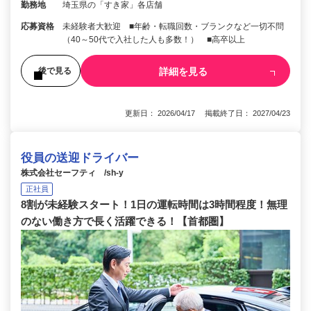
勤務地
埼玉県の「すき家」各店舗
応募資格
未経験者大歓迎 ■年齢・転職回数・ブランクなど一切不問
（40～50代で入社した人も多数！） ■高卒以上
詳細を見る
後で見る
更新日： 2026/04/17 掲載終了日： 2027/04/23
役員の送迎ドライバー
株式会社セーフティ /sh-y
正社員
8割が未経験スタート！1日の運転時間は3時間程度！無理
のない働き方で長く活躍できる！【首都圏】