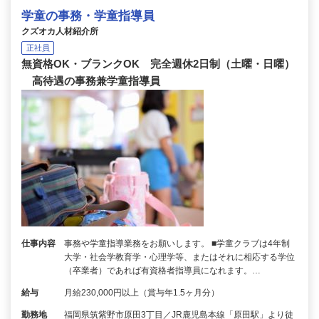
学童の事務・学童指導員
クズオカ人材紹介所
正社員
無資格OK・ブランクOK 完全週休2日制（土曜・日曜）
高待遇の事務兼学童指導員
仕事内容
事務や学童指導業務をお願いします。 ■学童クラブは4年制
大学・社会学教育学・心理学等、またはそれに相応する学位
（卒業者）であれば有資格者指導員になれます。…
給与
月給230,000円以上（賞与年1.5ヶ月分）
勤務地
福岡県筑紫野市原田3丁目／JR鹿児島本線「原田駅」より徒