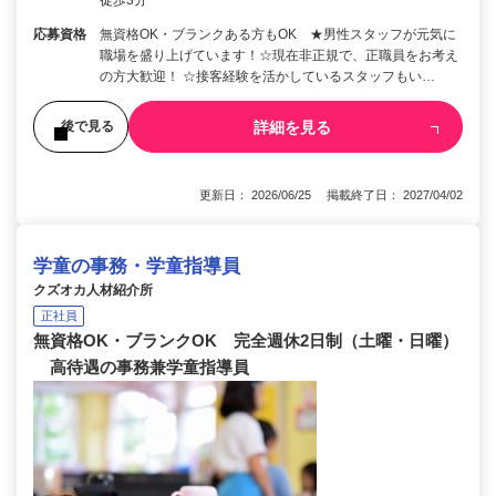
徒歩3分
応募資格
無資格OK・ブランクある方もOK ★男性スタッフが元気に
職場を盛り上げています！☆現在非正規で、正職員をお考え
の方大歓迎！ ☆接客経験を活かしているスタッフもい…
詳細を見る
後で見る
更新日： 2026/06/25 掲載終了日： 2027/04/02
学童の事務・学童指導員
クズオカ人材紹介所
正社員
無資格OK・ブランクOK 完全週休2日制（土曜・日曜）
高待遇の事務兼学童指導員