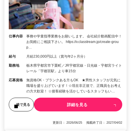
仕事内容
事務や学童指導業務をお願いします。 会社紹介動画配信中！
お気軽にご相談下さい。 https://v.classtream.jp/create-grou
p…
給与
月給230,000円以上（賞与年2ヶ月分）
勤務地
栃木県宇都宮市下栗町／JR宇都宮線・日光線・宇都宮ライト
レール「宇都宮駅」より車15分
応募資格
無資格OK・ブランクある方もOK ★男性スタッフが元気に
職場を盛り上げています！☆現在非正規で、正職員をお考え
の方大歓迎！ ☆接客経験を活かしているスタッフもい…
詳細を見る
後で見る
更新日： 2026/06/25 掲載終了日： 2027/04/02