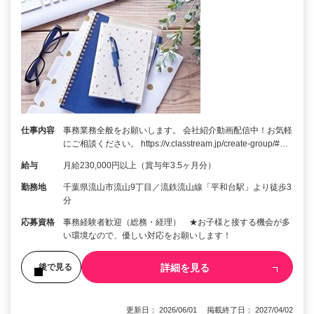
仕事内容
事務業務全般をお願いします。 会社紹介動画配信中！お気軽
にご相談ください。 https://v.classtream.jp/create-group/#…
給与
月給230,000円以上（賞与年3.5ヶ月分）
勤務地
千葉県流山市流山9丁目／流鉄流山線「平和台駅」より徒歩3
分
応募資格
事務経験者歓迎（総務・経理） ★お子様と接する機会が多
い環境なので、優しい対応をお願いします！
詳細を見る
後で見る
更新日： 2026/06/01 掲載終了日： 2027/04/02