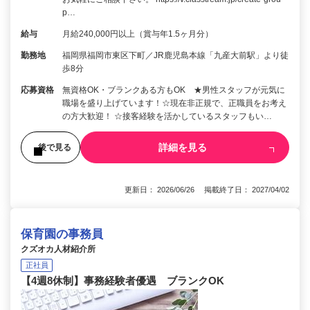
p…
給与
月給240,000円以上（賞与年1.5ヶ月分）
勤務地
福岡県福岡市東区下町／JR鹿児島本線「九産大前駅」より徒
歩8分
応募資格
無資格OK・ブランクある方もOK ★男性スタッフが元気に
職場を盛り上げています！☆現在非正規で、正職員をお考え
の方大歓迎！ ☆接客経験を活かしているスタッフもい…
詳細を見る
後で見る
更新日： 2026/06/26 掲載終了日： 2027/04/02
保育園の事務員
クズオカ人材紹介所
正社員
【4週8休制】事務経験者優遇 ブランクOK