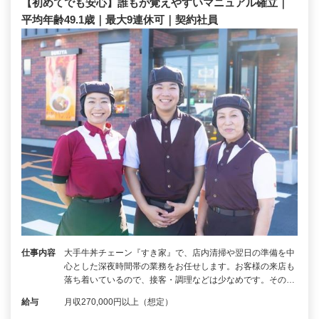
【初めてでも安心】誰もが覚えやすいマニュアル確立｜
平均年齢49.1歳｜最大9連休可｜契約社員
仕事内容
大手牛丼チェーン『すき家』で、店内清掃や翌日の準備を中
心とした深夜時間帯の業務をお任せします。お客様の来店も
落ち着いているので、接客・調理などは少なめです。その…
給与
月収270,000円以上（想定）