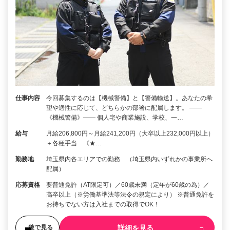
仕事内容
今回募集するのは【機械警備】と【警備輸送】。あなたの希
望や適性に応じて、どちらかの部署に配属します。 ――
《機械警備》―― 個人宅や商業施設、学校、一…
給与
月給206,800円～月給241,200円（大卒以上232,000円以上）
＋各種手当 《★…
勤務地
埼玉県内各エリアでの勤務 （埼玉県内いずれかの事業所へ
配属）
応募資格
要普通免許（AT限定可）／60歳未満（定年が60歳の為）／
高卒以上（※労働基準法等法令の規定により） ※普通免許を
お持ちでない方は入社までの取得でOK！
詳細を見る
後で見る