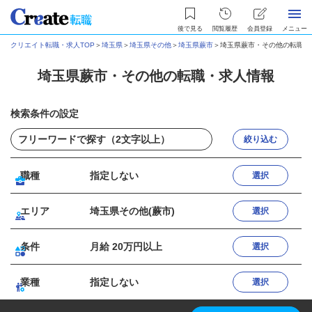
後で見る
閲覧履歴
会員登録
メニュー
クリエイト転職・求人TOP
＞
埼玉県
＞
埼玉県その他
＞
埼玉県蕨市
＞
埼玉県蕨市・その他の転職・
埼玉県蕨市・その他の転職・求人情報
検索条件の設定
絞り込む
職種
指定しない
選択
エリア
埼玉県その他(蕨市)
選択
条件
月給 20万円以上
選択
業種
指定しない
選択