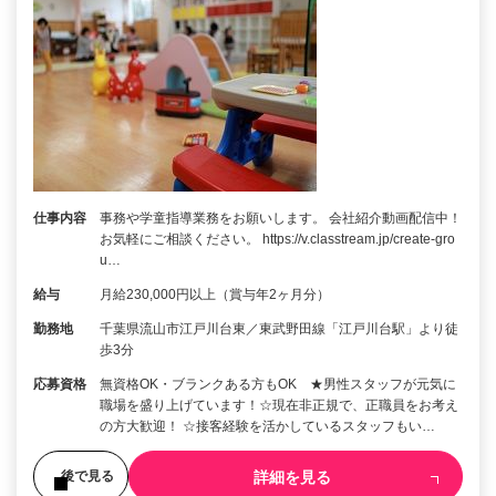
仕事内容
事務や学童指導業務をお願いします。 会社紹介動画配信中！
お気軽にご相談ください。 https://v.classtream.jp/create-gro
u…
給与
月給230,000円以上（賞与年2ヶ月分）
勤務地
千葉県流山市江戸川台東／東武野田線「江戸川台駅」より徒
歩3分
応募資格
無資格OK・ブランクある方もOK ★男性スタッフが元気に
職場を盛り上げています！☆現在非正規で、正職員をお考え
の方大歓迎！ ☆接客経験を活かしているスタッフもい…
詳細を見る
後で見る