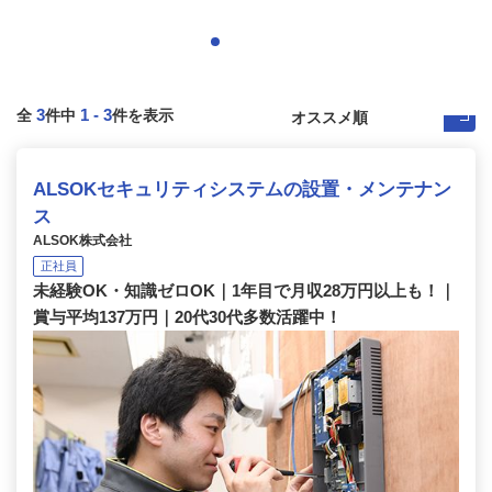
3
1
-
3
全
件中
件を表示
ALSOKセキュリティシステムの設置・メンテナン
ス
ALSOK株式会社
正社員
未経験OK・知識ゼロOK｜1年目で月収28万円以上も！｜
賞与平均137万円｜20代30代多数活躍中！