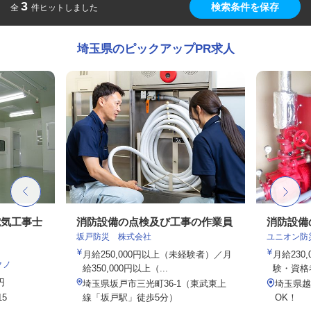
3
検索条件を保存
全
件ヒットしました
埼玉県のピックアップPR求人
電気工事士
消防設備の点検及び工事の作業員
消防設備
坂戸防災 株式会社
ユニオン防
月給250,000円以上（未経験者）／月
月給230,
クノ
給350,000円以上（...
験・資格考
円
埼玉県坂戸市三光町36-1（東武東上
埼玉県越
5
線「坂戸駅」徒歩5分）
OK！