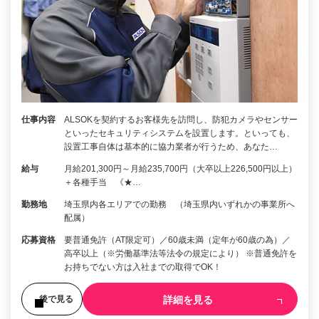
仕事内容
ALSOKを契約するお客様先を訪問し、防犯カメラやセンサー
といったセキュリティシステムを設置します。といっても、
設置工事自体は基本的に協力業者が行うため、あなた…
給与
月給201,300円～月給235,700円（大卒以上226,500円以上）
＋各種手当 《★…
勤務地
埼玉県内各エリアでの勤務 （埼玉県内いずれかの事業所へ
配属）
応募資格
要普通免許（AT限定可）／60歳未満（定年が60歳の為）／
高卒以上（※労働基準法等法令の規定により） ※普通免許を
お持ちでない方は入社までの取得でOK！
詳細を見る
後で見る