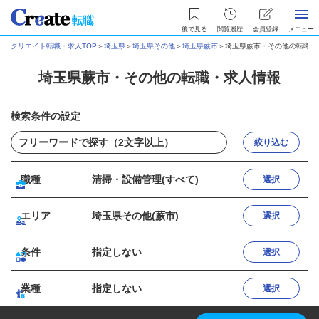
後で見る
閲覧履歴
会員登録
メニュー
クリエイト転職・求人TOP
＞
埼玉県
＞
埼玉県その他
＞
埼玉県蕨市
＞
埼玉県蕨市・その他の転職・
埼玉県蕨市・その他の転職・求人情報
検索条件の設定
絞り込む
職種
清掃・設備管理(すべて)
選択
エリア
埼玉県その他(蕨市)
選択
条件
指定しない
選択
業種
指定しない
選択