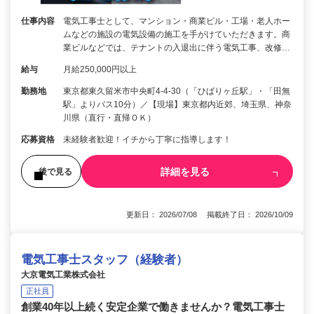
仕事内容
電気工事士として、マンション・商業ビル・工場・老人ホー
ムなどの施設の電気設備の施工を手がけていただきます。商
業ビルなどでは、テナントの入退出に伴う電気工事、改修…
給与
月給250,000円以上
勤務地
東京都東久留米市中央町4-4-30（「ひばりヶ丘駅」・「田無
駅」よりバス10分）／【現場】東京都内近郊、埼玉県、神奈
川県（直行・直帰ＯＫ）
応募資格
未経験者歓迎！イチから丁寧に指導します！
詳細を見る
後で見る
更新日： 2026/07/08 掲載終了日： 2026/10/09
電気工事士スタッフ（経験者）
大京電気工業株式会社
正社員
創業40年以上続く安定企業で働きませんか？電気工事士