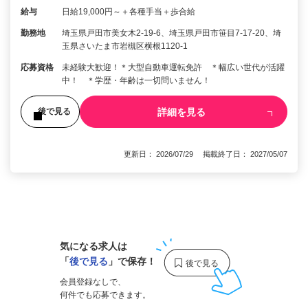
給与
日給19,000円～＋各種手当＋歩合給
勤務地
埼玉県戸田市美女木2-19-6、埼玉県戸田市笹目7-17-20、埼
玉県さいたま市岩槻区横根1120-1
応募資格
未経験大歓迎！＊大型自動車運転免許 ＊幅広い世代が活躍
中！ ＊学歴・年齢は一切問いません！
詳細を見る
後で見る
更新日： 2026/07/29 掲載終了日： 2027/05/07
1
気になる求人は
「
後で見る
」で保存！
会員登録なしで、
何件でも応募できます。