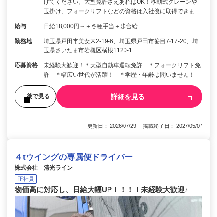
けてください。大型免許さえあればOK！移動式クレーンや
玉掛け、フォークリフトなどの資格は入社後に取得できま…
給与
日給18,000円～＋各種手当＋歩合給
勤務地
埼玉県戸田市美女木2-19-6、埼玉県戸田市笹目7-17-20、埼
玉県さいたま市岩槻区横根1120-1
応募資格
未経験大歓迎！＊大型自動車運転免許 ＊フォークリフト免
許 ＊幅広い世代が活躍！ ＊学歴・年齢は問いません！
詳細を見る
後で見る
更新日： 2026/07/29 掲載終了日： 2027/05/07
４tウイングの専属便ドライバー
株式会社 清光ライン
正社員
物価高に対応し、日給大幅UP！！！！未経験大歓迎♪