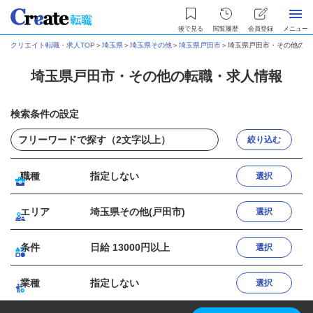
後で見る
閲覧履歴
会員登録
メニュー
クリエイト転職・求人TOP
＞
埼玉県
＞
埼玉県その他
＞
埼玉県戸田市
＞
埼玉県戸田市・その他の転
埼玉県戸田市・その他の転職・求人情報
検索条件の設定
絞り込む
職種
指定しない
選択
エリア
埼玉県その他(戸田市)
選択
条件
日給 13000円以上
選択
業種
指定しない
選択