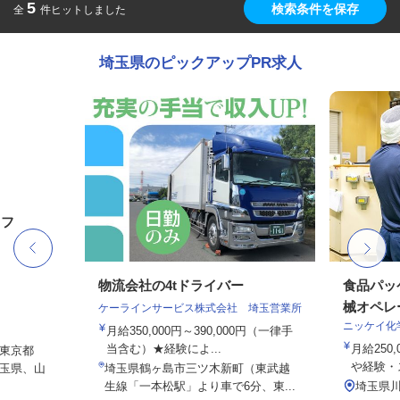
5
検索条件を保存
全
件ヒットしました
埼玉県のピックアップPR求人
ッフ
物流会社の4tドライバー
食品パッ
械オペレ
ケーラインサービス株式会社 埼玉営業所
ニッケイ化
月給350,000円～390,000円（一律手
当含む）★経験によ...
月給250,
東京都
や経験・ス
玉県、山
埼玉県鶴ヶ島市三ツ木新町（東武越
生線「一本松駅」より車で6分、東...
埼玉県川