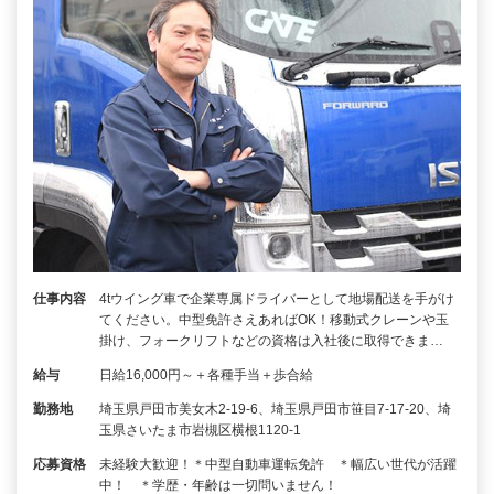
仕事内容
4tウイング車で企業専属ドライバーとして地場配送を手がけ
てください。中型免許さえあればOK！移動式クレーンや玉
掛け、フォークリフトなどの資格は入社後に取得できま…
給与
日給16,000円～＋各種手当＋歩合給
勤務地
埼玉県戸田市美女木2-19-6、埼玉県戸田市笹目7-17-20、埼
玉県さいたま市岩槻区横根1120-1
応募資格
未経験大歓迎！＊中型自動車運転免許 ＊幅広い世代が活躍
中！ ＊学歴・年齢は一切問いません！