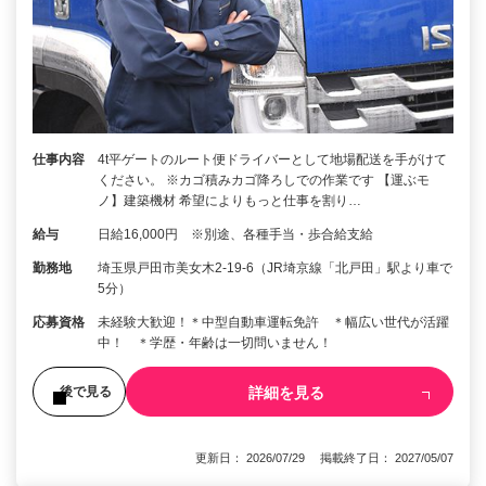
仕事内容
4t平ゲートのルート便ドライバーとして地場配送を手がけて
ください。 ※カゴ積みカゴ降ろしでの作業です 【運ぶモ
ノ】建築機材 希望によりもっと仕事を割り…
給与
日給16,000円 ※別途、各種手当・歩合給支給
勤務地
埼玉県戸田市美女木2-19-6（JR埼京線「北戸田」駅より車で
5分）
応募資格
未経験大歓迎！＊中型自動車運転免許 ＊幅広い世代が活躍
中！ ＊学歴・年齢は一切問いません！
詳細を見る
後で見る
更新日： 2026/07/29 掲載終了日： 2027/05/07