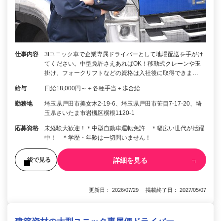
仕事内容
3tユニック車で企業専属ドライバーとして地場配送を手がけ
てください。中型免許さえあればOK！移動式クレーンや玉
掛け、フォークリフトなどの資格は入社後に取得できま…
給与
日給18,000円～＋各種手当＋歩合給
勤務地
埼玉県戸田市美女木2-19-6、埼玉県戸田市笹目7-17-20、埼
玉県さいたま市岩槻区横根1120-1
応募資格
未経験大歓迎！＊中型自動車運転免許 ＊幅広い世代が活躍
中！ ＊学歴・年齢は一切問いません！
詳細を見る
後で見る
更新日： 2026/07/29 掲載終了日： 2027/05/07