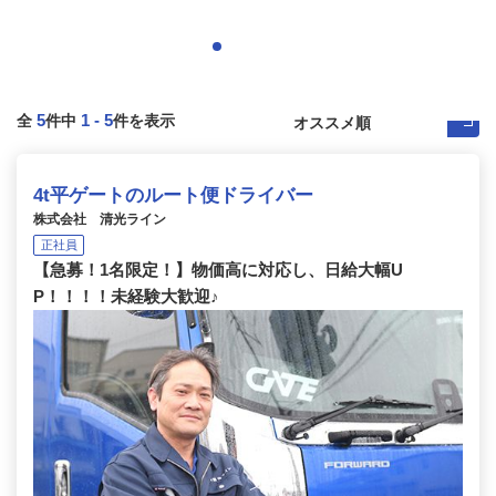
5
1
-
5
全
件中
件を表示
4t平ゲートのルート便ドライバー
株式会社 清光ライン
正社員
【急募！1名限定！】物価高に対応し、日給大幅U
P！！！！未経験大歓迎♪