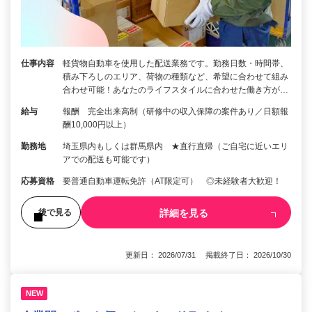
仕事内容
軽貨物自動車を使用した配送業務です。勤務日数・時間帯、
積み下ろしのエリア、荷物の種類など、希望に合わせて組み
合わせ可能！あなたのライフスタイルに合わせた働き方が…
給与
報酬 完全出来高制（研修中の収入保障の案件あり／日額報
酬10,000円以上）
勤務地
埼玉県内もしくは群馬県内 ★直行直帰（ご自宅に近いエリ
アでの配送も可能です）
応募資格
要普通自動車運転免許（AT限定可） ◎未経験者大歓迎！
詳細を見る
後で見る
更新日： 2026/07/31 掲載終了日： 2026/10/30
NEW