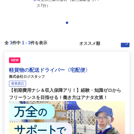
ス7分）
3
1
-
3
全
件中
件を表示
NEW
軽貨物の配送ドライバー〈宅配便〉
株式会社ロジスタッフ
業務委託
【初期費用ナシ＆収入保障アリ！】経験・知識ゼロから
フリーランスを目指せる！働き方はアナタ次第！