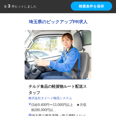
3
検索条件を保存
全
件ヒットしました
埼玉県のピックアップPR求人
チルド食品の軽貨物ルート配送ス
タッフ
株式会社タイヘイ物流システム
日給9,400円〜13,000円以上 ★月収
例280,000円以...
埼玉県三郷市彦野（新三郷駅よりバ