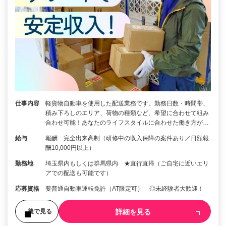
仕事内容
軽貨物自動車を使用した配送業務です。勤務日数・時間帯、
積み下ろしのエリア、荷物の種類など、希望に合わせて組み
合わせ可能！あなたのライフスタイルに合わせた働き方が…
給与
報酬 完全出来高制（研修中の収入保障の案件あり／日額報
酬10,000円以上）
勤務地
埼玉県内もしくは群馬県内 ★直行直帰（ご自宅に近いエリ
アでの配送も可能です）
応募資格
要普通自動車運転免許（AT限定可） ◎未経験者大歓迎！
詳細を見る
後で見る