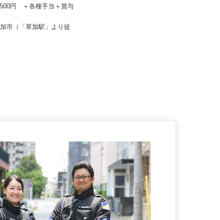
ーフティ /10386s1
あさひメディカルグループ
67,500円 ＋各種手当＋賞与
月給230,000円 ☆経験により優遇
埼玉県上尾市川、埼玉県蕨市錦町、
県草加市（「草加駅」より徒
埼玉県さいたま市中央区上落合、
）
埼...