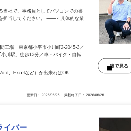
ンの基本操作ができればOK♪責任あるポジ
する当社で、事務員としてパソコンでの書
を担当してください。 ――＜具体的な業
…
入間工場 東京都小平市小川町2-2045-3／
、｢小川駅」徒歩13分／車・バイク・自転
後で見
ord、Excelなど）が出来ればOK
更新日： 2026/06/25 掲載終了日： 2026/08/28