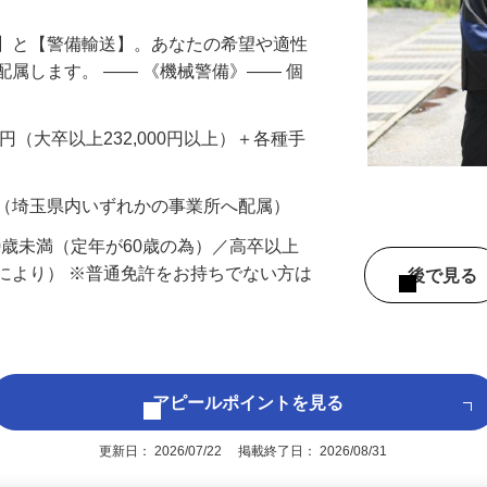
備】と【警備輸送】。あなたの希望や適性
配属します。 ―― 《機械警備》―― 個
…
200円（大卒以上232,000円以上）＋各種手
 （埼玉県内いずれかの事業所へ配属）
60歳未満（定年が60歳の為）／高卒以上
により） ※普通免許をお持ちでない方は
後で見
アピールポイントを見る