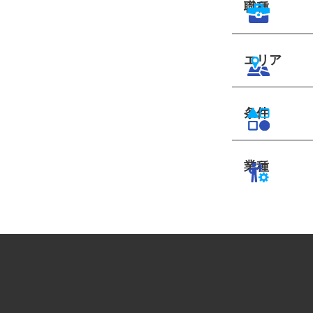
職種
エリア
条件
業種