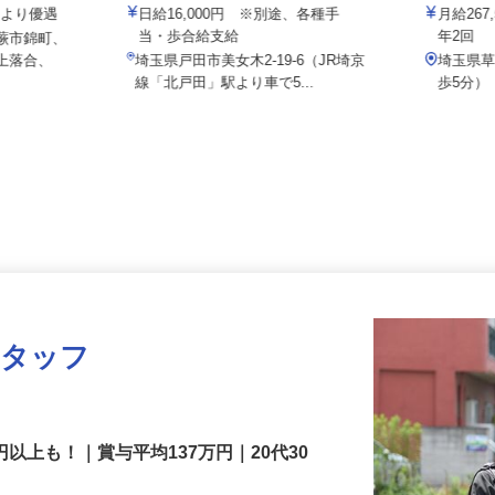
株式会社 清光ライン
株式会社セ
験により優遇
日給16,000円 ※別途、各種手
月給2
当・歩合給支給
年2回
県蕨市錦町、
区上落合、
埼玉県戸田市美女木2-19-6（JR埼京
埼玉
線「北戸田」駅より車で5...
歩5分
スタッフ
円以上も！｜賞与平均137万円｜20代30