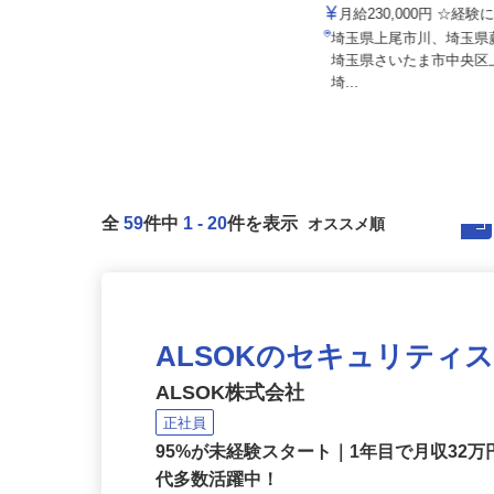
株式会社セーフティ /10386s1
あさひメディカルグループ
月給267,500円 ＋各種手当＋賞与
月給230,000円 ☆経
年2回
埼玉県上尾市川、埼玉
埼玉県草加市（「草加駅」より徒
埼玉県さいたま市中央
歩5分）
埼...
全
59
件中
1
-
20
件を表示
ALSOKのセキュリティ
ALSOK株式会社
正社員
95%が未経験スタート｜1年目で月収32万