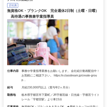
正社員
無資格OK・ブランクOK 完全週休2日制（土曜・日曜）
高待遇の事務兼学童指導員
仕事内容
事務や学童指導業務をお願いします。 会社紹介動画配信中！
お気軽にご相談下さい。 https://v.classtream.jp/create-grou
p…
給与
月給230,000円以上（賞与年2ヶ月分）
勤務地
栃木県宇都宮市下栗町／JR宇都宮線・日光線・宇都宮ライト
レール「宇都宮駅」より車15分
応募資格
無資格OK・ブランクある方もOK ★男性スタッフが元気に