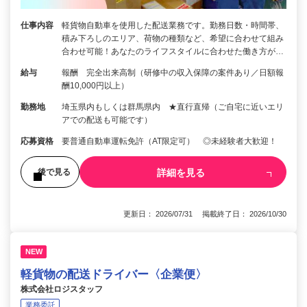
仕事内容
軽貨物自動車を使用した配送業務です。勤務日数・時間帯、
積み下ろしのエリア、荷物の種類など、希望に合わせて組み
合わせ可能！あなたのライフスタイルに合わせた働き方が…
給与
報酬 完全出来高制（研修中の収入保障の案件あり／日額報
酬10,000円以上）
勤務地
埼玉県内もしくは群馬県内 ★直行直帰（ご自宅に近いエリ
アでの配送も可能です）
応募資格
要普通自動車運転免許（AT限定可） ◎未経験者大歓迎！
詳細を見る
後で見る
更新日： 2026/07/31 掲載終了日： 2026/10/30
NEW
軽貨物の配送ドライバー〈企業便〉
株式会社ロジスタッフ
業務委託