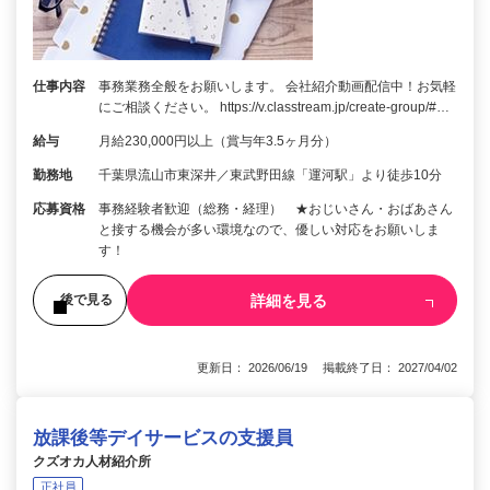
仕事内容
事務業務全般をお願いします。 会社紹介動画配信中！お気軽
にご相談ください。 https://v.classtream.jp/create-group/#…
給与
月給230,000円以上（賞与年3.5ヶ月分）
勤務地
千葉県流山市東深井／東武野田線「運河駅」より徒歩10分
応募資格
事務経験者歓迎（総務・経理） ★おじいさん・おばあさん
と接する機会が多い環境なので、優しい対応をお願いしま
す！
詳細を見る
後で見る
更新日： 2026/06/19 掲載終了日： 2027/04/02
放課後等デイサービスの支援員
クズオカ人材紹介所
正社員