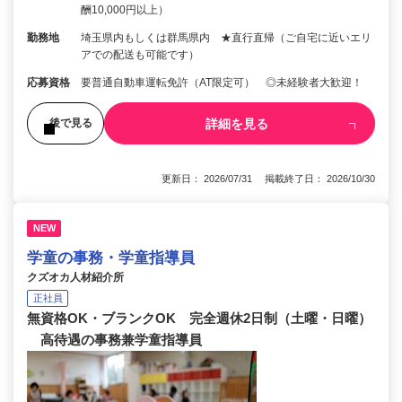
酬10,000円以上）
勤務地
埼玉県内もしくは群馬県内 ★直行直帰（ご自宅に近いエリ
アでの配送も可能です）
応募資格
要普通自動車運転免許（AT限定可） ◎未経験者大歓迎！
詳細を見る
後で見る
更新日： 2026/07/31 掲載終了日： 2026/10/30
NEW
学童の事務・学童指導員
クズオカ人材紹介所
正社員
無資格OK・ブランクOK 完全週休2日制（土曜・日曜）
高待遇の事務兼学童指導員