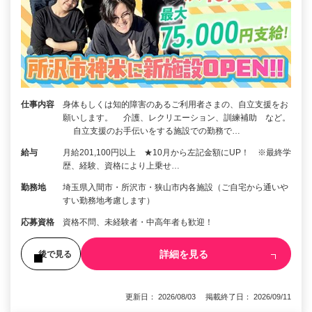
仕事内容
身体もしくは知的障害のあるご利用者さまの、自立支援をお
願いします。 介護、レクリエーション、訓練補助 など。
自立支援のお手伝いをする施設での勤務で…
給与
月給201,100円以上 ★10月から左記金額にUP！ ※最終学
歴、経験、資格により上乗せ…
勤務地
埼玉県入間市・所沢市・狭山市内各施設（ご自宅から通いや
すい勤務地考慮します）
応募資格
資格不問、未経験者・中高年者も歓迎！
詳細を見る
後で見る
更新日： 2026/08/03 掲載終了日： 2026/09/11