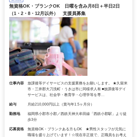
無資格OK・ブランクOK 日曜を含み月8日＋半日2日
（1・2・8・12月以外） 支援員募集
仕事内容
放課後等デイサービスの支援業務をお願いします。 ★久留米
市・三井郡大刀洗町・うきは市に同様求人有 ■放課後等デイ
サービスは、社会学・教育学・心理学等を専…
給与
月給210,000円以上（賞与年1.5ヶ月分）
勤務地
福岡県小郡市小郡／西鉄天神大牟田線「西鉄小郡駅」より徒
歩3分
応募資格
無資格OK・ブランクある方もOK ★男性スタッフが元気に
職場を盛り上げています！☆現在非正規で、正職員をお考え