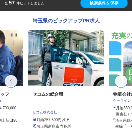
57
検索条件を保存
全
件ヒットしました
埼玉県のピックアップPR求人
タッフ
セコムの総合職
物流会社
所
ケーライン
700,000
月給350,
セコム株式会社
当含む）★
月給257,500円以上
上新田98
埼玉県鶴
埼玉県新座市内各所
生線「一本