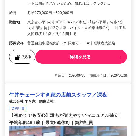
ートは固定されているため、慣れればラクラク♪ …
給与
月給270,000円～300,000円
勤務地
東京都小平市小川町2-2045-3／本社（｢新小平駅」徒歩7分、
｢小川駅」徒歩13分／車・バイク・自転車通勤OK） 埼玉県
入間市狭山台3-2-9／入間工場
応募資格
普通自動車運転免許（AT限定可） ★未経験者大歓迎
詳細を見る
後で見る
更新日： 2026/06/25 掲載終了日： 2026/08/28
牛丼チェーンすき家の店舗スタッフ／深夜
株式会社 すき家 関東支社
契約社員
【初めてでも安心】誰もが覚えやすいマニュアル確立｜
平均年齢49.1歳｜最大9連休可｜契約社員