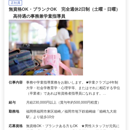
正社員
無資格OK・ブランクOK 完全週休2日制（土曜・日曜）
高待遇の事務兼学童指導員
仕事内容
事務や学童指導業務をお願いします。 ■学童クラブは4年制
大学・社会学教育学・心理学等、またはそれに相応する学位
（卒業者）であれば有資格者指導員になれます。…
給与
月給230,000円以上（賞与年約500,000円程度）
勤務地
福岡県福岡市東区箱崎／福岡市地下鉄箱崎線「箱崎九大前
駅」より徒歩10分
応募資格
無資格OK・ブランクある方もOK ★男性スタッフが元気に