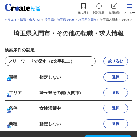
後で見る
閲覧履歴
会員登録
メニュー
クリエイト転職・求人TOP
＞
埼玉県
＞
埼玉県その他
＞
埼玉県入間市
＞
埼玉県入間市・その他の転
埼玉県入間市・その他の転職・求人情報
検索条件の設定
絞り込む
職種
指定しない
選択
エリア
埼玉県その他(入間市)
選択
条件
女性活躍中
選択
業種
指定しない
選択