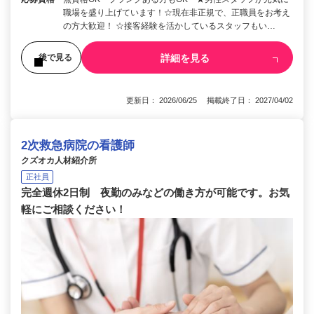
職場を盛り上げています！☆現在非正規で、正職員をお考え
の方大歓迎！ ☆接客経験を活かしているスタッフもい…
詳細を見る
後で見る
更新日： 2026/06/25 掲載終了日： 2027/04/02
2次救急病院の看護師
クズオカ人材紹介所
正社員
完全週休2日制 夜勤のみなどの働き方が可能です。お気
軽にご相談ください！