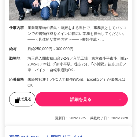
仕事内容
産業廃棄物の収集・運搬をする当社で、事務員としてパソコ
ンでの書類作成をメインに幅広い業務を担当してください。
――＜具体的な業務内容＞―― ○書類作成・…
給与
月給250,000円～300,000円
勤務地
埼玉県入間市狭山台3-2-9／入間工場 東京都小平市小川町2-
2045-3／本社（｢新小平駅」徒歩7分、｢小川駅」徒歩13分／
車・バイク・自転車通勤OK）
応募資格
未経験歓迎！／PC入力操作(Word、Excelなど）が出来れば
OK
詳細を見る
後で見る
更新日： 2026/06/25 掲載終了日： 2026/08/28