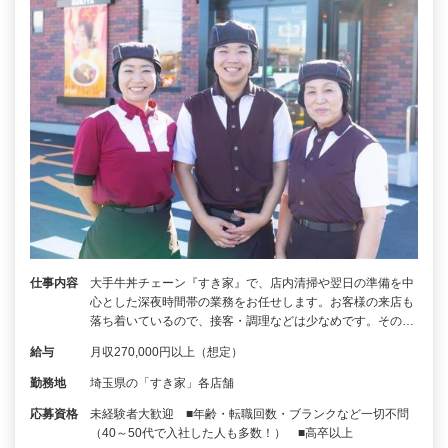
仕事内容
大手牛丼チェーン『すき家』で、店内清掃や翌日の準備を中
心とした深夜時間帯の業務をお任せします。お客様の来店も
落ち着いているので、接客・調理などは少なめです。その…
給与
月収270,000円以上（想定）
勤務地
埼玉県の「すき家」各店舗
応募資格
未経験者大歓迎 ■年齢・転職回数・ブランクなど一切不問
（40～50代で入社した人も多数！） ■高卒以上