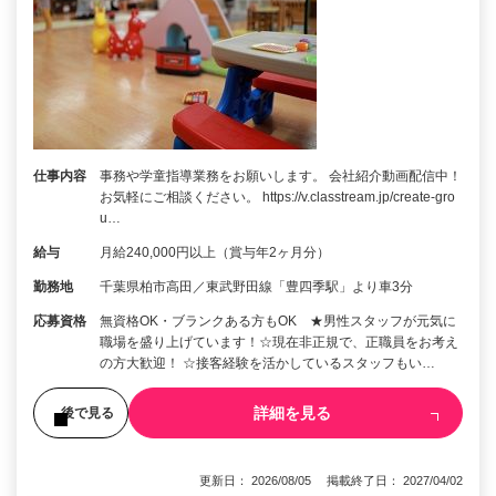
仕事内容
事務や学童指導業務をお願いします。 会社紹介動画配信中！
お気軽にご相談ください。 https://v.classtream.jp/create-gro
u…
給与
月給240,000円以上（賞与年2ヶ月分）
勤務地
千葉県柏市高田／東武野田線「豊四季駅」より車3分
応募資格
無資格OK・ブランクある方もOK ★男性スタッフが元気に
職場を盛り上げています！☆現在非正規で、正職員をお考え
の方大歓迎！ ☆接客経験を活かしているスタッフもい…
詳細を見る
後で見る
更新日： 2026/08/05 掲載終了日： 2027/04/02