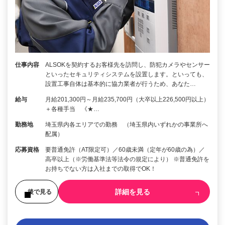
仕事内容
ALSOKを契約するお客様先を訪問し、防犯カメラやセンサー
といったセキュリティシステムを設置します。といっても、
設置工事自体は基本的に協力業者が行うため、あなた…
給与
月給201,300円～月給235,700円（大卒以上226,500円以上）
＋各種手当 《★…
勤務地
埼玉県内各エリアでの勤務 （埼玉県内いずれかの事業所へ
配属）
応募資格
要普通免許（AT限定可）／60歳未満（定年が60歳の為）／
高卒以上（※労働基準法等法令の規定により） ※普通免許を
お持ちでない方は入社までの取得でOK！
詳細を見る
後で見る