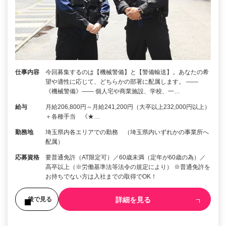
仕事内容
今回募集するのは【機械警備】と【警備輸送】。あなたの希
望や適性に応じて、どちらかの部署に配属します。 ――
《機械警備》―― 個人宅や商業施設、学校、一…
給与
月給206,800円～月給241,200円（大卒以上232,000円以上）
＋各種手当 《★…
勤務地
埼玉県内各エリアでの勤務 （埼玉県内いずれかの事業所へ
配属）
応募資格
要普通免許（AT限定可）／60歳未満（定年が60歳の為）／
高卒以上（※労働基準法等法令の規定により） ※普通免許を
お持ちでない方は入社までの取得でOK！
詳細を見る
後で見る