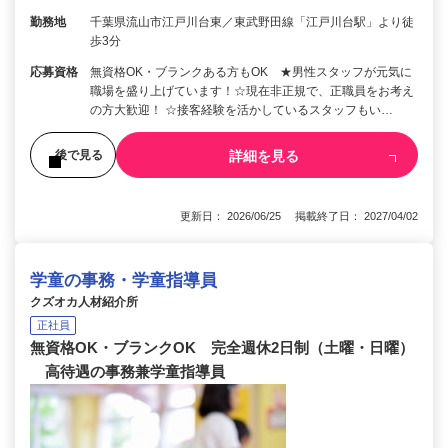
勤務地
千葉県流山市江戸川台東／東武野田線「江戸川台駅」より徒
歩3分
応募資格
無資格OK・ブランクある方もOK ★男性スタッフが元気に
職場を盛り上げています！☆現在非正規で、正職員をお考え
の方大歓迎！ ☆接客経験を活かしているスタッフもい…
詳細を見る
後で見る
更新日： 2026/06/25 掲載終了日： 2027/04/02
学童の事務・学童指導員
クズオカ人材紹介所
正社員
無資格OK・ブランクOK 完全週休2日制（土曜・日曜）
高待遇の事務兼学童指導員