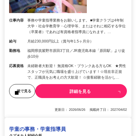
仕事内容
事務や学童指導業務をお願いします。 ■学童クラブは4年制
大学・社会学教育学・心理学等、またはそれに相応する学位
（卒業者）であれば有資格者指導員になれます。…
給与
月給230,000円以上（賞与年1.5ヶ月分）
勤務地
福岡県筑紫野市原田3丁目／JR鹿児島本線「原田駅」より徒
歩10分
応募資格
未経験者大歓迎！ 無資格OK・ブランクある方もOK ★男性
スタッフが元気に職場を盛り上げています！☆現在非正規
で、正職員をお考えの方大歓迎！ ☆接客経験を活かし…
詳細を見る
後で見る
更新日： 2026/06/26 掲載終了日： 2027/04/02
学童の事務・学童指導員
クズオカ人材紹介所