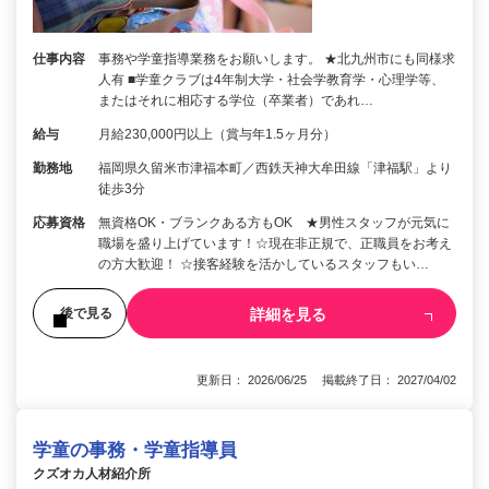
仕事内容
事務や学童指導業務をお願いします。 ★北九州市にも同様求
人有 ■学童クラブは4年制大学・社会学教育学・心理学等、
またはそれに相応する学位（卒業者）であれ…
給与
月給230,000円以上（賞与年1.5ヶ月分）
勤務地
福岡県久留米市津福本町／西鉄天神大牟田線「津福駅」より
徒歩3分
応募資格
無資格OK・ブランクある方もOK ★男性スタッフが元気に
職場を盛り上げています！☆現在非正規で、正職員をお考え
の方大歓迎！ ☆接客経験を活かしているスタッフもい…
詳細を見る
後で見る
更新日： 2026/06/25 掲載終了日： 2027/04/02
学童の事務・学童指導員
クズオカ人材紹介所