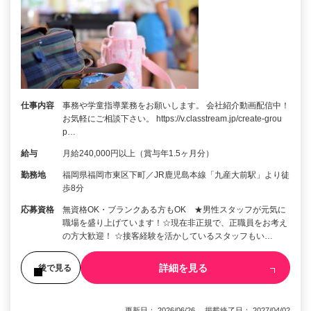
仕事内容
事務や学童指導業務をお願いします。 会社紹介動画配信中！
お気軽にご相談下さい。 https://v.classtream.jp/create-grou
p…
給与
月給240,000円以上（賞与年1.5ヶ月分）
勤務地
福岡県福岡市東区下町／JR鹿児島本線「九産大前駅」より徒
歩8分
応募資格
無資格OK・ブランクある方もOK ★男性スタッフが元気に
職場を盛り上げています！☆現在非正規で、正職員をお考え
の方大歓迎！ ☆接客経験を活かしているスタッフもい…
詳細を見る
後で見る
更新日： 2026/06/26 掲載終了日： 2027/04/02