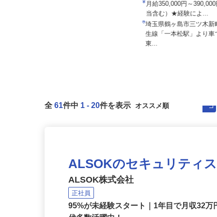
所
月給350,000円～390,
株式会社 フジデン運送
当含む）★経験によ...
月給262,000円以上＋その他手当
埼玉県鶴ヶ島市三ツ木
埼玉県三郷市新和（県道21号沿
生線「一本松駅」より車
い・新和橋近く）
東...
全
61
件中
1
-
20
件を表示
ALSOKのセキュリティ
ALSOK株式会社
正社員