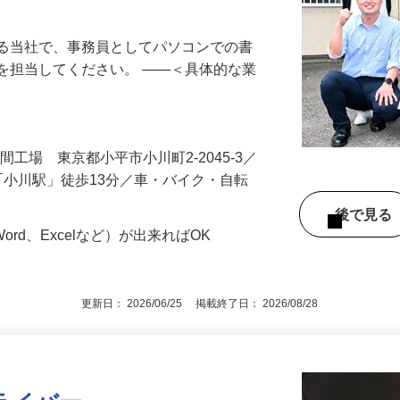
ンの基本操作ができればOK♪責任あるポジ
する当社で、事務員としてパソコンでの書
を担当してください。 ――＜具体的な業
…
入間工場 東京都小平市小川町2-2045-3／
、｢小川駅」徒歩13分／車・バイク・自転
後で見
ord、Excelなど）が出来ればOK
更新日： 2026/06/25 掲載終了日： 2026/08/28