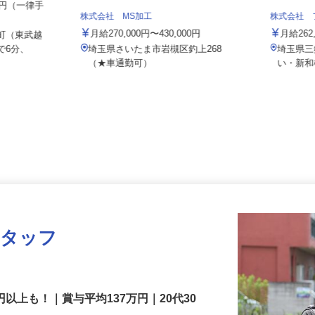
000円（一律手
株式会社 MS加工
株式会社
月給270,000円〜430,000円
月給2
新町（東武越
で6分、
埼玉県さいたま市岩槻区釣上268
埼玉県
（★車通勤可）
い・新
スタッフ