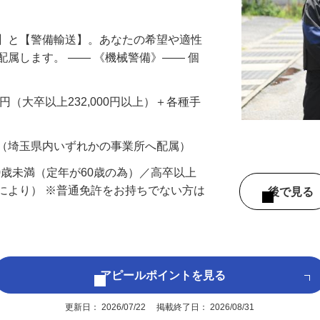
円以上も！｜賞与平均137万円｜20代30
備】と【警備輸送】。あなたの希望や適性
配属します。 ―― 《機械警備》―― 個
…
200円（大卒以上232,000円以上）＋各種手
 （埼玉県内いずれかの事業所へ配属）
60歳未満（定年が60歳の為）／高卒以上
により） ※普通免許をお持ちでない方は
後で見
アピールポイントを見る