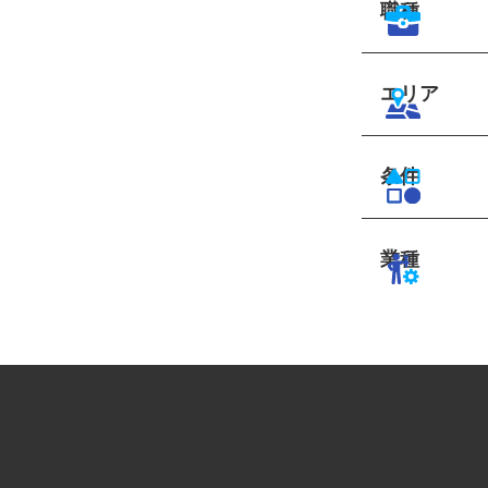
職種
エリア
条件
業種