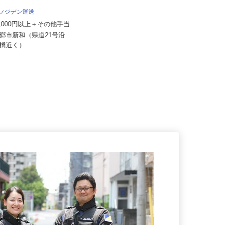
所
月給350,000円～390,000円（一律手
 フジデン運送
当含む）★経験によ...
62,000円以上＋その他手当
埼玉県鶴ヶ島市三ツ木新町（東武越
三郷市新和（県道21号沿
生線「一本松駅」より車で6分、
和橋近く）
東...