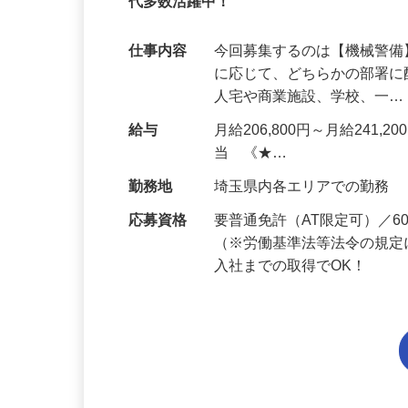
95%が未経験スタート｜1年目で月収32万
代多数活躍中！
仕事内容
今回募集するのは【機械警
に応じて、どちらかの部署に
人宅や商業施設、学校、一
給与
月給206,800円～月給241,
当 《★…
勤務地
埼玉県内各エリアでの勤務
応募資格
要普通免許（AT限定可）／
（※労働基準法等法令の規定
入社までの取得でOK！