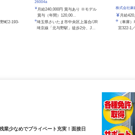
住友不動産建物サービス 株式会社/hkg
26004a
ジ
株式会社
月給240,000円 賞与あり ※モデル
賞与（年間）120,00...
月給4
町2-193-
埼玉県さいたま市中央区上落合/JR
（車庫
埼京線「北与野駅」徒歩2分、J...
宮322