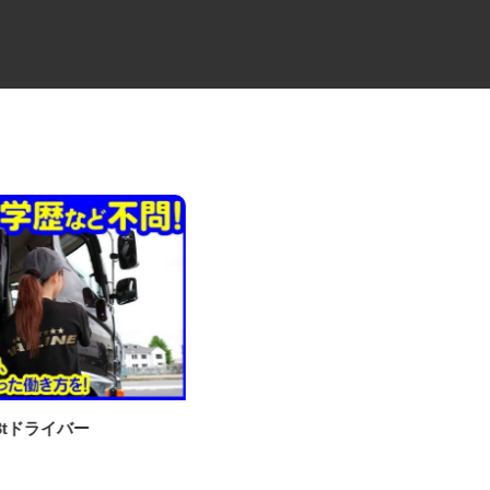
・3tドライバー
3t平ボディでの建材配送トラッ
クドライバー