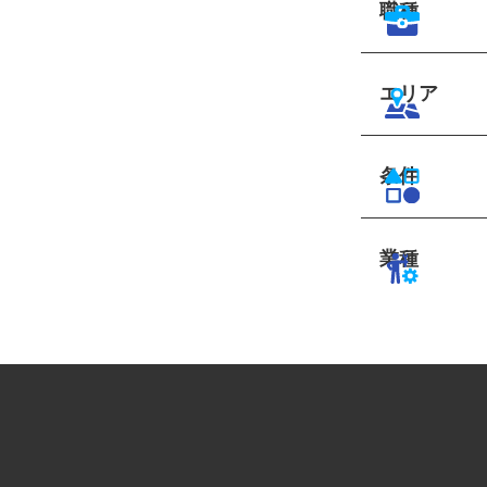
職種
エリア
条件
業種