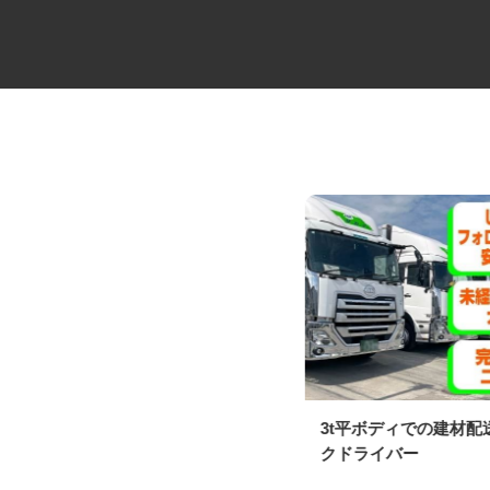
夜間2t・3tドライバー
3t平ボディでの建材
クドライバー