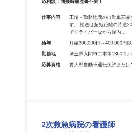
業務多忙につき、大幅増員！土・日休み
応相談！面接時履歴書不要！
仕事内容
工場⇔勤務地間の自動車部品
す。 輸送は超短距離の片道2
でドライバーながら屋内…
給与
月給300,000円～400,000
勤務地
埼玉県入間市二本木1300‐
応募資格
要大型自動車運転免許また