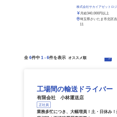
株式会社麻妃ライン
株式会社サカイアゼットロ
月給420,000円以上
月給340,000円以上
（車庫）埼玉県さいたま市岩槻区長
埼玉県さいたま市北区吉野
宮322-1／埼玉県吉川市中央3...
11
全
6
件中
1
-
6
件を表示
工場間の輸送ドライバー
有限会社 小林運送店
正社員