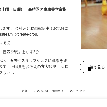
制（土曜・日曜） 高待遇の事務兼学童指
します。 会社紹介動画配信中！お気軽に
tream.jp/create-grou…
年2ヶ月分）
「豊四季駅」より車3分
もOK ★男性スタッフが元気に職場を盛
規で、正職員をお考えの方大歓迎！ ☆接
後で見
ッフもい…
更新日： 2026/08/05 掲載終了日： 2027/04/02