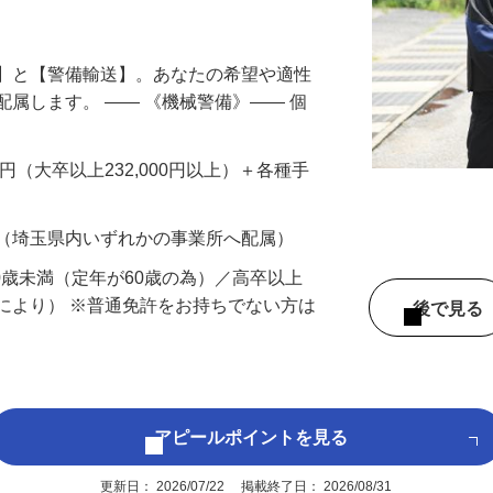
円以上も！｜賞与平均137万円｜20代30
備】と【警備輸送】。あなたの希望や適性
配属します。 ―― 《機械警備》―― 個
…
200円（大卒以上232,000円以上）＋各種手
 （埼玉県内いずれかの事業所へ配属）
60歳未満（定年が60歳の為）／高卒以上
により） ※普通免許をお持ちでない方は
後で見
アピールポイントを見る