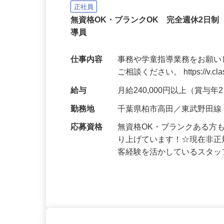
学童の事務・学童指導員
クズオカ人材紹介所
正社員
無資格OK・ブランクOK 完全週休2日
導員
仕事内容
事務や学童指導業務をお願い
ご相談ください。 https://v.class
給与
月給240,000円以上（賞与
勤務地
千葉県柏市高田／東武野田線
応募資格
無資格OK・ブランクある方
り上げています！☆現在非正
客経験を活かしているスタ