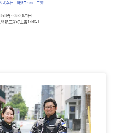
株式会社日本トランスネット 埼玉支店
流株式会社 所沢Team 三芳
月給550,000円～700,000円 ☆平
均月収60万円（頑...
7,978円～350,671円
埼玉県さいたま市岩槻区馬込275
入間郡三芳町上富1446-1
（国道122号線「蓮田岩槻バイパ...