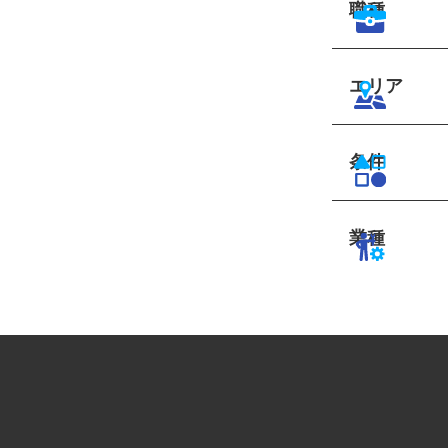
職種
エリア
条件
業種