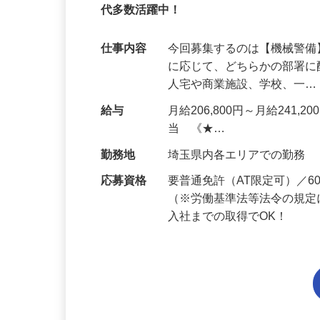
95%が未経験スタート｜1年目で月収32万
代多数活躍中！
仕事内容
今回募集するのは【機械警
に応じて、どちらかの部署に
人宅や商業施設、学校、一
給与
月給206,800円～月給241,
当 《★…
勤務地
埼玉県内各エリアでの勤務
応募資格
要普通免許（AT限定可）／
（※労働基準法等法令の規定
入社までの取得でOK！