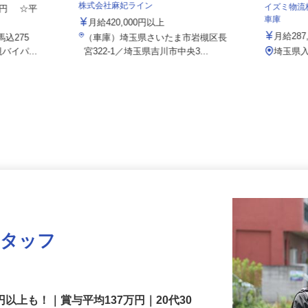
ト 埼玉支店
株式会社麻妃ライン
イズミ物
000円 ☆平
車庫
月給420,000円以上
月給28
馬込275
（車庫）埼玉県さいたま市岩槻区長
バイパ...
宮322-1／埼玉県吉川市中央3...
埼玉県
スタッフ