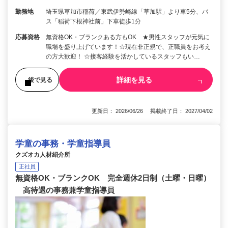
勤務地
埼玉県草加市稲荷／東武伊勢崎線「草加駅」より車5分、バ
ス「稲荷下根神社前」下車徒歩1分
応募資格
無資格OK・ブランクある方もOK ★男性スタッフが元気に
職場を盛り上げています！☆現在非正規で、正職員をお考え
の方大歓迎！ ☆接客経験を活かしているスタッフもい…
詳細を見る
後で見る
更新日： 2026/06/26 掲載終了日： 2027/04/02
学童の事務・学童指導員
クズオカ人材紹介所
正社員
無資格OK・ブランクOK 完全週休2日制（土曜・日曜）
高待遇の事務兼学童指導員