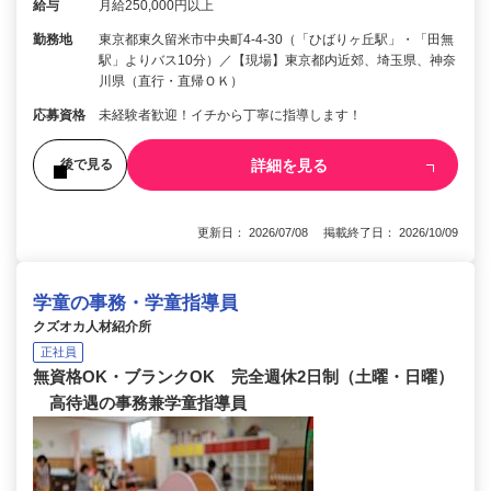
給与
月給250,000円以上
勤務地
東京都東久留米市中央町4-4-30（「ひばりヶ丘駅」・「田無
駅」よりバス10分）／【現場】東京都内近郊、埼玉県、神奈
川県（直行・直帰ＯＫ）
応募資格
未経験者歓迎！イチから丁寧に指導します！
詳細を見る
後で見る
更新日： 2026/07/08 掲載終了日： 2026/10/09
学童の事務・学童指導員
クズオカ人材紹介所
正社員
無資格OK・ブランクOK 完全週休2日制（土曜・日曜）
高待遇の事務兼学童指導員