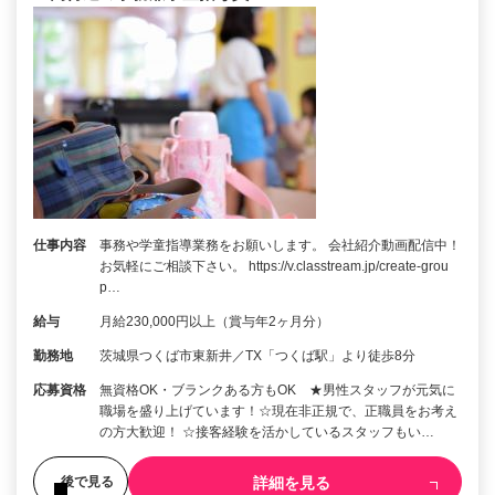
仕事内容
事務や学童指導業務をお願いします。 会社紹介動画配信中！
お気軽にご相談下さい。 https://v.classtream.jp/create-grou
p…
給与
月給230,000円以上（賞与年2ヶ月分）
勤務地
茨城県つくば市東新井／TX「つくば駅」より徒歩8分
応募資格
無資格OK・ブランクある方もOK ★男性スタッフが元気に
職場を盛り上げています！☆現在非正規で、正職員をお考え
の方大歓迎！ ☆接客経験を活かしているスタッフもい…
詳細を見る
後で見る