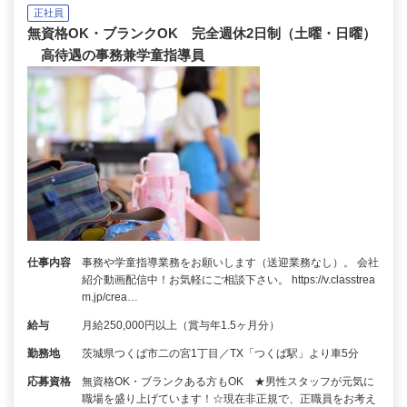
正社員
無資格OK・ブランクOK 完全週休2日制（土曜・日曜）
高待遇の事務兼学童指導員
仕事内容
事務や学童指導業務をお願いします（送迎業務なし）。 会社
紹介動画配信中！お気軽にご相談下さい。 https://v.classtrea
m.jp/crea…
給与
月給250,000円以上（賞与年1.5ヶ月分）
勤務地
茨城県つくば市二の宮1丁目／TX「つくば駅」より車5分
応募資格
無資格OK・ブランクある方もOK ★男性スタッフが元気に
職場を盛り上げています！☆現在非正規で、正職員をお考え