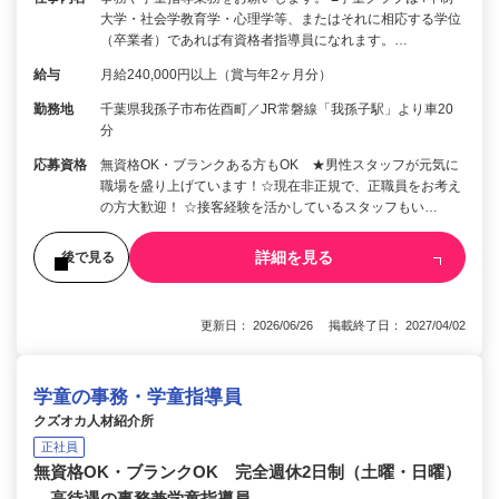
大学・社会学教育学・心理学等、またはそれに相応する学位
（卒業者）であれば有資格者指導員になれます。…
給与
月給240,000円以上（賞与年2ヶ月分）
勤務地
千葉県我孫子市布佐酉町／JR常磐線「我孫子駅」より車20
分
応募資格
無資格OK・ブランクある方もOK ★男性スタッフが元気に
職場を盛り上げています！☆現在非正規で、正職員をお考え
の方大歓迎！ ☆接客経験を活かしているスタッフもい…
詳細を見る
後で見る
更新日： 2026/06/26 掲載終了日： 2027/04/02
学童の事務・学童指導員
クズオカ人材紹介所
正社員
無資格OK・ブランクOK 完全週休2日制（土曜・日曜）
高待遇の事務兼学童指導員