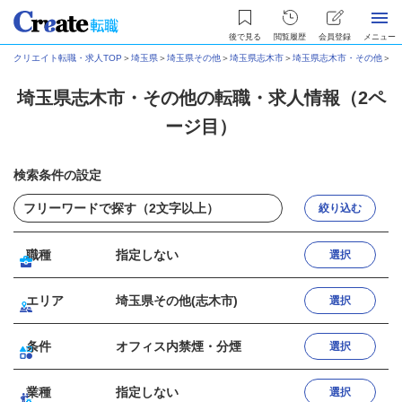
後で見る
閲覧履歴
会員登録
メニュー
クリエイト転職・求人TOP
＞
埼玉県
＞
埼玉県その他
＞
埼玉県志木市
＞
埼玉県志木市・その他
＞
2
埼玉県志木市・その他の転職・求人情報（2ペ
ージ目）
検索条件の設定
絞り込む
職種
指定しない
選択
エリア
埼玉県その他(志木市)
選択
条件
オフィス内禁煙・分煙
選択
業種
指定しない
選択