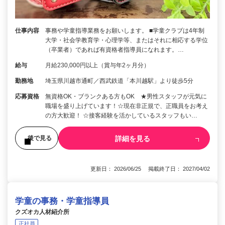
仕事内容
事務や学童指導業務をお願いします。 ■学童クラブは4年制
大学・社会学教育学・心理学等、またはそれに相応する学位
（卒業者）であれば有資格者指導員になれます。…
給与
月給230,000円以上（賞与年2ヶ月分）
勤務地
埼玉県川越市通町／西武鉄道「本川越駅」より徒歩5分
応募資格
無資格OK・ブランクある方もOK ★男性スタッフが元気に
職場を盛り上げています！☆現在非正規で、正職員をお考え
の方大歓迎！ ☆接客経験を活かしているスタッフもい…
詳細を見る
後で見る
更新日： 2026/06/25 掲載終了日： 2027/04/02
学童の事務・学童指導員
クズオカ人材紹介所
正社員