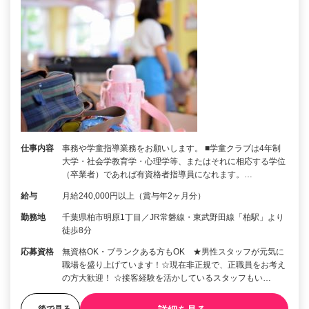
仕事内容
事務や学童指導業務をお願いします。 ■学童クラブは4年制
大学・社会学教育学・心理学等、またはそれに相応する学位
（卒業者）であれば有資格者指導員になれます。…
給与
月給240,000円以上（賞与年2ヶ月分）
勤務地
千葉県柏市明原1丁目／JR常磐線・東武野田線「柏駅」より
徒歩8分
応募資格
無資格OK・ブランクある方もOK ★男性スタッフが元気に
職場を盛り上げています！☆現在非正規で、正職員をお考え
の方大歓迎！ ☆接客経験を活かしているスタッフもい…