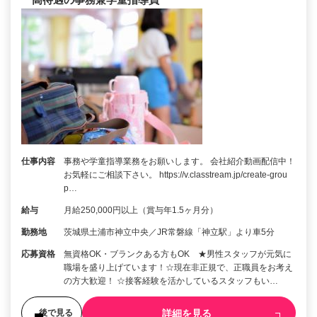
仕事内容
事務や学童指導業務をお願いします。 会社紹介動画配信中！
お気軽にご相談下さい。 https://v.classtream.jp/create-grou
p…
給与
月給250,000円以上（賞与年1.5ヶ月分）
勤務地
茨城県土浦市神立中央／JR常磐線「神立駅」より車5分
応募資格
無資格OK・ブランクある方もOK ★男性スタッフが元気に
職場を盛り上げています！☆現在非正規で、正職員をお考え
の方大歓迎！ ☆接客経験を活かしているスタッフもい…
詳細を見る
後で見る