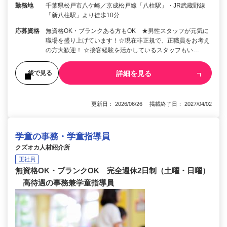
勤務地
千葉県松戸市八ケ崎／京成松戸線「八柱駅」・JR武蔵野線
「新八柱駅」より徒歩10分
応募資格
無資格OK・ブランクある方もOK ★男性スタッフが元気に
職場を盛り上げています！☆現在非正規で、正職員をお考え
の方大歓迎！ ☆接客経験を活かしているスタッフもい…
詳細を見る
後で見る
更新日： 2026/06/26 掲載終了日： 2027/04/02
学童の事務・学童指導員
クズオカ人材紹介所
正社員
無資格OK・ブランクOK 完全週休2日制（土曜・日曜）
高待遇の事務兼学童指導員