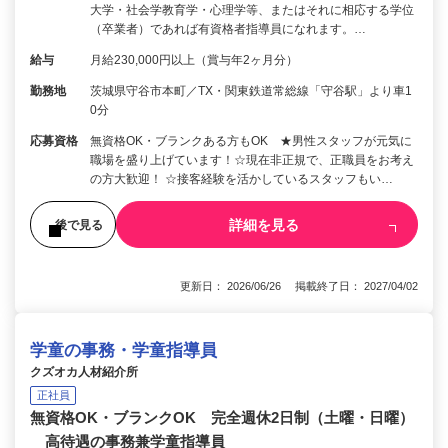
大学・社会学教育学・心理学等、またはそれに相応する学位
（卒業者）であれば有資格者指導員になれます。…
給与
月給230,000円以上（賞与年2ヶ月分）
勤務地
茨城県守谷市本町／TX・関東鉄道常総線「守谷駅」より車1
0分
応募資格
無資格OK・ブランクある方もOK ★男性スタッフが元気に
職場を盛り上げています！☆現在非正規で、正職員をお考え
の方大歓迎！ ☆接客経験を活かしているスタッフもい…
詳細を見る
後で見る
更新日： 2026/06/26 掲載終了日： 2027/04/02
学童の事務・学童指導員
クズオカ人材紹介所
正社員
無資格OK・ブランクOK 完全週休2日制（土曜・日曜）
高待遇の事務兼学童指導員