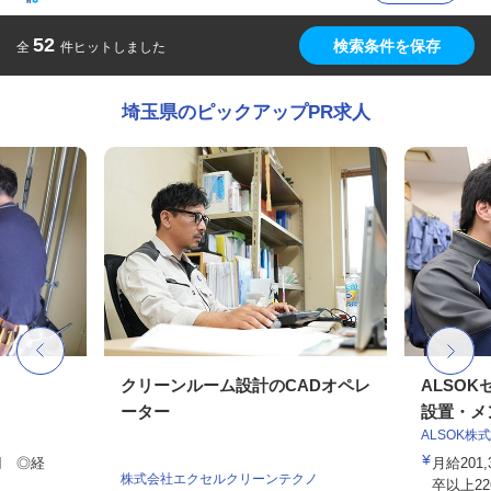
52
検索条件を保存
全
件ヒットしました
埼玉県のピックアップPR求人
フ
クリーンルーム設計のCADオペレ
ALSO
ーター
設置・メン
ALSOK株
0円 ◎経
月給201
株式会社エクセルクリーンテクノ
卒以上226,