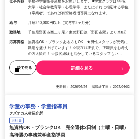
仕事内容
事務や学童指導業務をお願いします。 ■学童クラブは4年制
大学・社会学教育学・心理学等、またはそれに相応する学位
（卒業者）であれば有資格者指導員になれます。…
給与
月給240,000円以上（賞与年2ヶ月分）
勤務地
千葉県野田市西三ケ尾／東武野田線「野田市駅」より車8分
応募資格
無資格OK・ブランクある方もOK ★男性スタッフが元気に
職場を盛り上げています！☆現在非正規で、正職員をお考え
の方大歓迎！ ☆接客経験を活かしているスタッフもい…
詳細を見る
後で見る
更新日： 2026/06/26 掲載終了日： 2027/04/02
学童の事務・学童指導員
クズオカ人材紹介所
正社員
無資格OK・ブランクOK 完全週休2日制（土曜・日曜）
高待遇の事務兼学童指導員