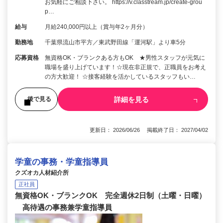
お気軽にご相談下さい。 https://v.classtream.jp/create-grou
p…
給与
月給240,000円以上（賞与年2ヶ月分）
勤務地
千葉県流山市平方／東武野田線「運河駅」より車5分
応募資格
無資格OK・ブランクある方もOK ★男性スタッフが元気に
職場を盛り上げています！☆現在非正規で、正職員をお考え
の方大歓迎！ ☆接客経験を活かしているスタッフもい…
詳細を見る
後で見る
更新日： 2026/06/26 掲載終了日： 2027/04/02
学童の事務・学童指導員
クズオカ人材紹介所
正社員
無資格OK・ブランクOK 完全週休2日制（土曜・日曜）
高待遇の事務兼学童指導員