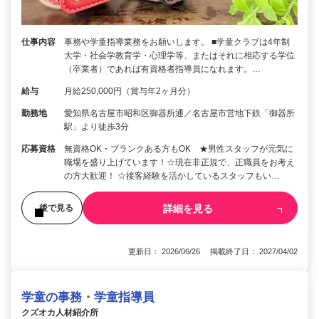
仕事内容
事務や学童指導業務をお願いします。 ■学童クラブは4年制
大学・社会学教育学・心理学等、またはそれに相応する学位
（卒業者）であれば有資格者指導員になれます。…
給与
月給250,000円（賞与年2ヶ月分）
勤務地
愛知県名古屋市昭和区御器所通／名古屋市営地下鉄「御器所
駅」より徒歩3分
応募資格
無資格OK・ブランクある方もOK ★男性スタッフが元気に
職場を盛り上げています！☆現在非正規で、正職員をお考え
の方大歓迎！ ☆接客経験を活かしているスタッフもい…
詳細を見る
後で見る
更新日： 2026/06/26 掲載終了日： 2027/04/02
学童の事務・学童指導員
クズオカ人材紹介所