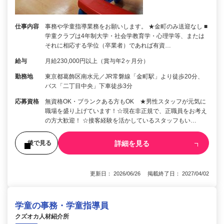
仕事内容
事務や学童指導業務をお願いします。 ★金町のみ送迎なし ■
学童クラブは4年制大学・社会学教育学・心理学等、または
それに相応する学位（卒業者）であれば有資…
給与
月給230,000円以上（賞与年2ヶ月分）
勤務地
東京都葛飾区南水元／JR常磐線「金町駅」より徒歩20分、
バス「二丁目中央」下車徒歩3分
応募資格
無資格OK・ブランクある方もOK ★男性スタッフが元気に
職場を盛り上げています！☆現在非正規で、正職員をお考え
の方大歓迎！ ☆接客経験を活かしているスタッフもい…
詳細を見る
後で見る
更新日： 2026/06/26 掲載終了日： 2027/04/02
学童の事務・学童指導員
クズオカ人材紹介所