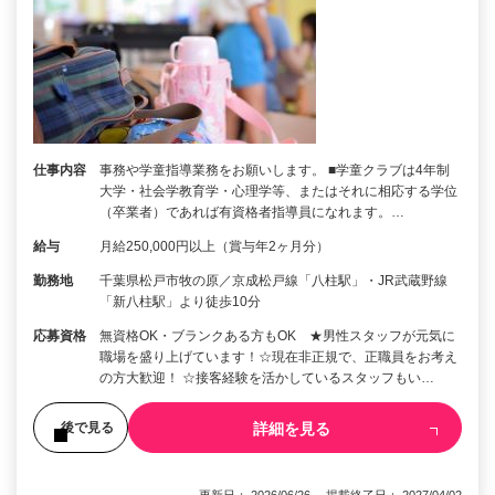
仕事内容
事務や学童指導業務をお願いします。 ■学童クラブは4年制
大学・社会学教育学・心理学等、またはそれに相応する学位
（卒業者）であれば有資格者指導員になれます。…
給与
月給250,000円以上（賞与年2ヶ月分）
勤務地
千葉県松戸市牧の原／京成松戸線「八柱駅」・JR武蔵野線
「新八柱駅」より徒歩10分
応募資格
無資格OK・ブランクある方もOK ★男性スタッフが元気に
職場を盛り上げています！☆現在非正規で、正職員をお考え
の方大歓迎！ ☆接客経験を活かしているスタッフもい…
詳細を見る
後で見る