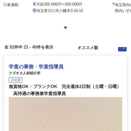
月給300,000円〜500,000円
5 ◎車通勤
埼玉県内
埼玉県川口市八幡木3-16-15
県内いず
52
21
-
40
全
件中
件を表示
学童の事務・学童指導員
クズオカ人材紹介所
正社員
無資格OK・ブランクOK 完全週休2日制（土曜・日曜）
高待遇の事務兼学童指導員