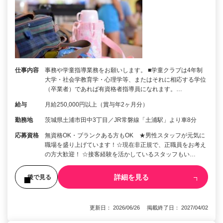
仕事内容
事務や学童指導業務をお願いします。 ■学童クラブは4年制
大学・社会学教育学・心理学等、またはそれに相応する学位
（卒業者）であれば有資格者指導員になれます。…
給与
月給250,000円以上（賞与年2ヶ月分）
勤務地
茨城県土浦市田中3丁目／JR常磐線「土浦駅」より車8分
応募資格
無資格OK・ブランクある方もOK ★男性スタッフが元気に
職場を盛り上げています！☆現在非正規で、正職員をお考え
の方大歓迎！ ☆接客経験を活かしているスタッフもい…
詳細を見る
後で見る
更新日： 2026/06/26 掲載終了日： 2027/04/02