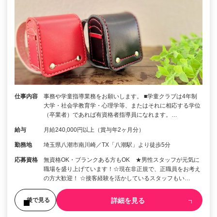
仕事内容
事務や学童指導業務をお願いします。 ■学童クラブは4年制
大学・社会学教育学・心理学等、またはそれに相応する学位
（卒業者）であれば有資格者指導員になれます。…
給与
月給240,000円以上（賞与年2ヶ月分）
勤務地
埼玉県八潮市南川崎／TX「八潮駅」より徒歩5分
応募資格
無資格OK・ブランクある方もOK ★男性スタッフが元気に
職場を盛り上げています！☆現在非正規で、正職員をお考え
の方大歓迎！ ☆接客経験を活かしているスタッフもい…
詳細を見る
後で見る