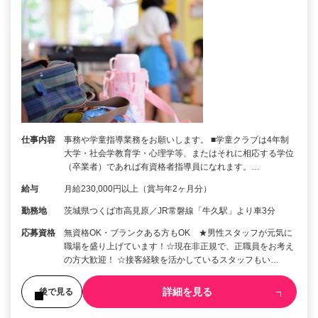
仕事内容
事務や学童指導業務をお願いします。 ■学童クラブは4年制
大学・社会学教育学・心理学等、またはそれに相応する学位
（卒業者）であれば有資格者指導員になれます。…
給与
月給230,000円以上（賞与年2ヶ月分）
勤務地
茨城県つくば市高見原／JR常磐線「牛久駅」より車3分
応募資格
無資格OK・ブランクある方もOK ★男性スタッフが元気に
職場を盛り上げています！☆現在非正規で、正職員をお考え
の方大歓迎！ ☆接客経験を活かしているスタッフもい…
詳細を見る
後で見る