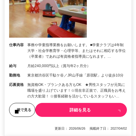
仕事内容
事務や学童指導業務をお願いします。 ■学童クラブは4年制
大学・社会学教育学・心理学等、またはそれに相応する学位
（卒業者）であれば有資格者指導員になれます。…
給与
月給240,000円以上（賞与年2ヶ月分）
勤務地
東京都渋谷区千駄ケ谷／JR山手線「原宿駅」より徒歩10分
応募資格
無資格OK・ブランクある方もOK ★男性スタッフが元気に
職場を盛り上げています！☆現在非正規で、正職員をお考え
の方大歓迎！ ☆接客経験を活かしているスタッフもい…
詳細を見る
後で見る
更新日： 2026/06/26 掲載終了日： 2027/04/02