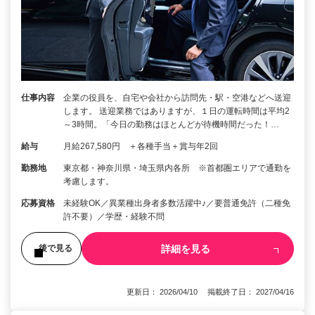
仕事内容
企業の役員を、自宅や会社から訪問先・駅・空港などへ送迎
します。 送迎業務ではありますが、１日の運転時間は平均2
～3時間。「今日の勤務はほとんどが待機時間だった！…
給与
月給267,580円 ＋各種手当＋賞与年2回
勤務地
東京都・神奈川県・埼玉県内各所 ※首都圏エリアで通勤を
考慮します。
応募資格
未経験OK／異業種出身者多数活躍中♪／要普通免許（二種免
許不要）／学歴・経験不問
詳細を見る
後で見る
更新日： 2026/04/10 掲載終了日： 2027/04/16