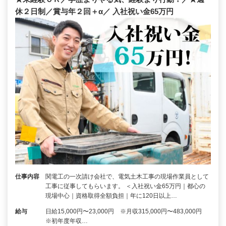
休２日制／賞与年２回＋α／ 入社祝い金65万円
仕事内容
関電工の一次請け会社で、電気土木工事の現場作業員として
工事に従事してもらいます。 ＜入社祝い金65万円｜都心の
現場中心｜資格取得全額負担｜年に120日以上…
給与
日給15,000円〜23,000円 ※月収315,000円〜483,000円
※初年度年収…