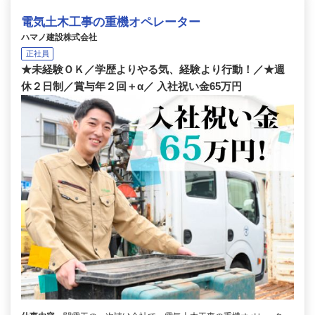
電気土木工事の重機オペレーター
ハマノ建設株式会社
正社員
★未経験ＯＫ／学歴よりやる気、経験より行動！／★週
休２日制／賞与年２回＋α／ 入社祝い金65万円