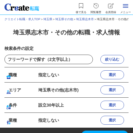
後で見る
閲覧履歴
会員登録
メニュー
クリエイト転職・求人TOP
＞
埼玉県
＞
埼玉県その他
＞
埼玉県志木市
＞
埼玉県志木市・その他の転
埼玉県志木市・その他の転職・求人情報
検索条件の設定
絞り込む
職種
指定しない
選択
エリア
埼玉県その他(志木市)
選択
条件
設立30年以上
選択
業種
指定しない
選択