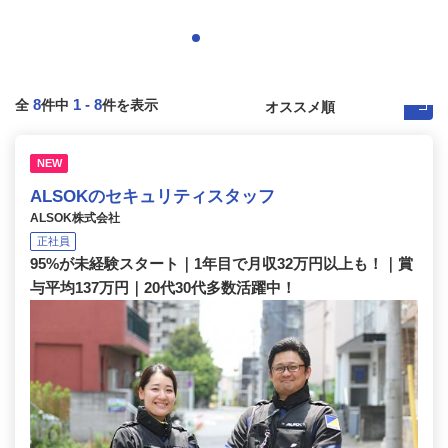
8
1
-
8
全
件中
件を表示
NEW
ALSOKのセキュリティスタッフ
ALSOK株式会社
正社員
95%が未経験スタート｜1年目で月収32万円以上も！｜賞
与平均137万円｜20代30代多数活躍中！