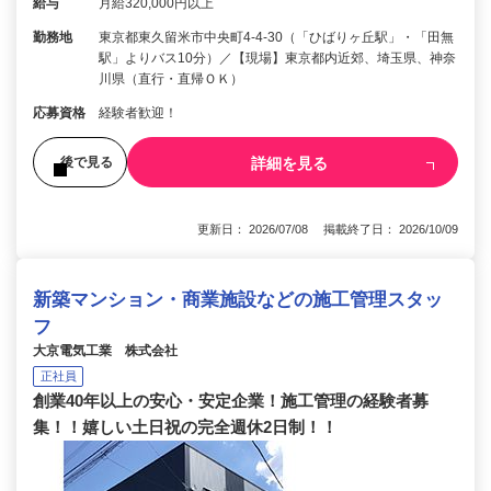
給与
月給320,000円以上
勤務地
東京都東久留米市中央町4-4-30（「ひばりヶ丘駅」・「田無
駅」よりバス10分）／【現場】東京都内近郊、埼玉県、神奈
川県（直行・直帰ＯＫ）
応募資格
経験者歓迎！
詳細を見る
後で見る
更新日： 2026/07/08 掲載終了日： 2026/10/09
新築マンション・商業施設などの施工管理スタッ
フ
大京電気工業 株式会社
正社員
創業40年以上の安心・安定企業！施工管理の経験者募
集！！嬉しい土日祝の完全週休2日制！！