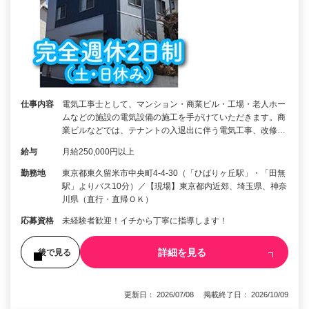
仕事内容
電気工事士として、マンション・商業ビル・工場・老人ホー
ムなどの施設の電気設備の施工を手がけていただきます。商
業ビルなどでは、テナントの入退出に伴う電気工事、改修…
給与
月給250,000円以上
勤務地
東京都東久留米市中央町4-4-30（「ひばりヶ丘駅」・「田無
駅」よりバス10分）／【現場】東京都内近郊、埼玉県、神奈
川県（直行・直帰ＯＫ）
応募資格
未経験者歓迎！イチから丁寧に指導します！
詳細を見る
後で見る
更新日： 2026/07/08 掲載終了日： 2026/10/09