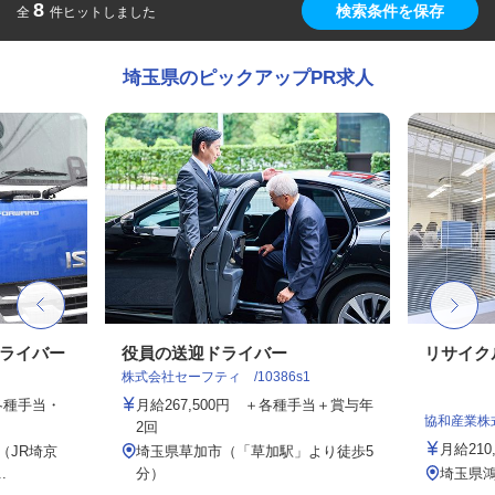
8
検索条件を保存
全
件ヒットしました
埼玉県のピックアップPR求人
ドライバー
役員の送迎ドライバー
リサイク
株式会社セーフティ /10386s1
、各種手当・
月給267,500円 ＋各種手当＋賞与年
協和産業株
2回
月給210
6（JR埼京
埼玉県草加市（「草加駅」より徒歩5
.
分）
埼玉県鴻