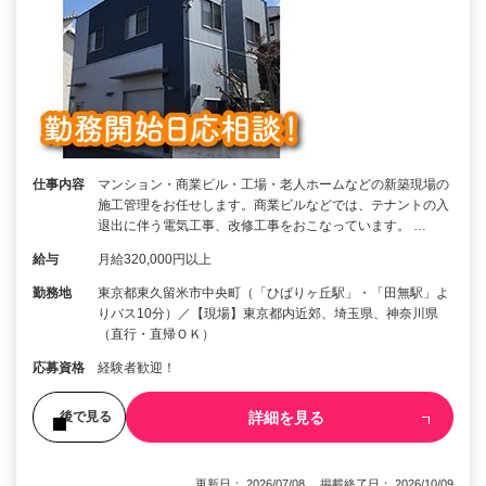
仕事内容
マンション・商業ビル・工場・老人ホームなどの新築現場の
施工管理をお任せします。商業ビルなどでは、テナントの入
退出に伴う電気工事、改修工事をおこなっています。 …
給与
月給320,000円以上
勤務地
東京都東久留米市中央町（「ひばりヶ丘駅」・「田無駅」よ
りバス10分）／【現場】東京都内近郊、埼玉県、神奈川県
（直行・直帰ＯＫ）
応募資格
経験者歓迎！
詳細を見る
後で見る
更新日： 2026/07/08 掲載終了日： 2026/10/09