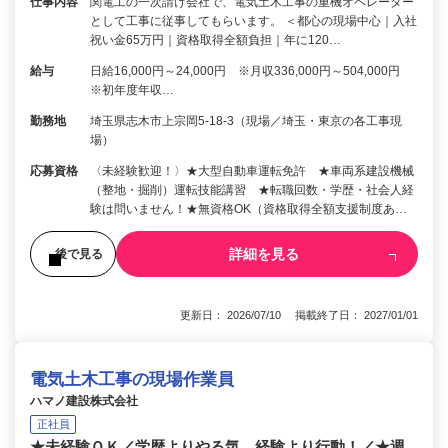
仕事内容
関電工の一次請け会社で、電気土木工事の重機オペレーター
として工事に従事してもらいます。 ＜都心の現場中心｜入社
祝い金65万円｜資格取得全額負担｜年に120…
給与
日給16,000円～24,000円 ※月収336,000円～504,000円
※初年度年収…
勤務地
埼玉県志木市上宗岡5-18-3（現場／埼玉・東京の各工事現
場）
応募資格
〈未経験歓迎！〉★大型自動車運転免許 ★車両系建設機械
（整地・掘削）運転技能講習 ★転職回数・学歴・社会人経
験は問いません！★無資格OK（資格取得全額支援制度あ…
詳細を見る
後で見る
更新日： 2026/07/10 掲載終了日： 2027/01/01
電気土木工事の現場作業員
ハマノ建設株式会社
正社員
★未経験ＯＫ／学歴よりやる気、経験より行動！／★週