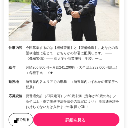
仕事内容
今回募集するのは【機械警備】と【警備輸送】。あなたの希
望や適性に応じて、どちらかの部署に配属します。 ――
《機械警備》―― 個人宅や商業施設、学校、一…
給与
月給206,800円～月給241,200円（大卒以上232,000円以上）
＋各種手当 《★…
勤務地
埼玉県内各エリアでの勤務 （埼玉県内いずれかの事業所へ
配属）
応募資格
要普通免許（AT限定可）／60歳未満（定年が60歳の為）／
高卒以上（※労働基準法等法令の規定により） ※普通免許を
お持ちでない方は入社までの取得でOK！
詳細を見る
後で見る