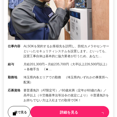
仕事内容
ALSOKを契約するお客様先を訪問し、防犯カメラやセンサー
といったセキュリティシステムを設置します。といっても、
設置工事自体は基本的に協力業者が行うため、あなた…
給与
月給201,300円～月給235,700円（大卒以上226,500円以上）
＋各種手当 《★…
勤務地
埼玉県内各エリアでの勤務 （埼玉県内いずれかの事業所へ
配属）
応募資格
要普通免許（AT限定可）／60歳未満（定年が60歳の為）／
高卒以上（※労働基準法等法令の規定により） ※普通免許を
お持ちでない方は入社までの取得でOK！
詳細を見る
後で見る