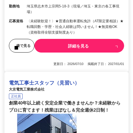
勤務地
埼玉県志木市上宗岡5-18-3（現場／埼玉・東京の各工事現
場）
応募資格
〈未経験歓迎！〉★普通自動車運転免許（AT限定要相談）★
転職回数・学歴・社会人経験は問いません！★無資格OK
（資格取得全額支援制度あり）
詳細を見る
後で見る
更新日： 2026/07/10 掲載終了日： 2027/01/01
電気工事士スタッフ（見習い）
大京電気工業株式会社
正社員
創業40年以上続く安定企業で働きませんか？未経験から
プロに育てます！残業ほぼなし＆完全週休2日制！