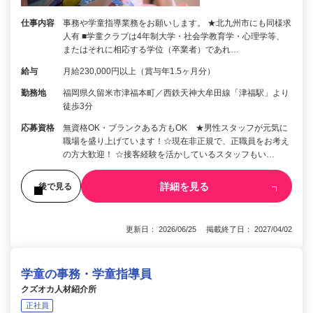
仕事内容
事務や学童指導業務をお願いします。 ★北九州市にも同様求
人有 ■学童クラブは4年制大学・社会学教育学・心理学等、
またはそれに相応する学位（卒業者）であれ…
給与
月給230,000円以上（賞与年1.5ヶ月分）
勤務地
福岡県久留米市津福本町／西鉄天神大牟田線「津福駅」より
徒歩3分
応募資格
無資格OK・ブランクある方もOK ★男性スタッフが元気に
職場を盛り上げています！☆現在非正規で、正職員をお考え
の方大歓迎！ ☆接客経験を活かしているスタッフもい…
詳細を見る
後で見る
更新日： 2026/06/25 掲載終了日： 2027/04/02
学童の事務・学童指導員
クズオカ人材紹介所
正社員