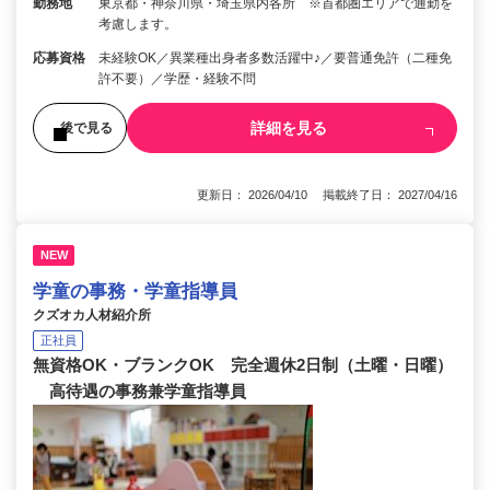
勤務地
東京都・神奈川県・埼玉県内各所 ※首都圏エリアで通勤を
考慮します。
応募資格
未経験OK／異業種出身者多数活躍中♪／要普通免許（二種免
許不要）／学歴・経験不問
詳細を見る
後で見る
更新日： 2026/04/10 掲載終了日： 2027/04/16
NEW
学童の事務・学童指導員
クズオカ人材紹介所
正社員
無資格OK・ブランクOK 完全週休2日制（土曜・日曜）
高待遇の事務兼学童指導員