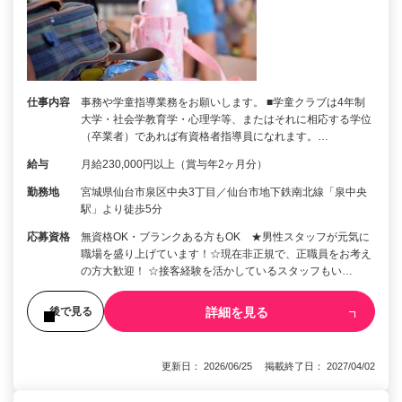
仕事内容
事務や学童指導業務をお願いします。 ■学童クラブは4年制
大学・社会学教育学・心理学等、またはそれに相応する学位
（卒業者）であれば有資格者指導員になれます。…
給与
月給230,000円以上（賞与年2ヶ月分）
勤務地
宮城県仙台市泉区中央3丁目／仙台市地下鉄南北線「泉中央
駅」より徒歩5分
応募資格
無資格OK・ブランクある方もOK ★男性スタッフが元気に
職場を盛り上げています！☆現在非正規で、正職員をお考え
の方大歓迎！ ☆接客経験を活かしているスタッフもい…
詳細を見る
後で見る
更新日： 2026/06/25 掲載終了日： 2027/04/02