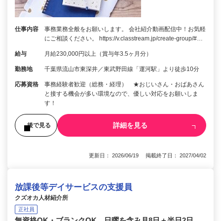
仕事内容
事務業務全般をお願いします。 会社紹介動画配信中！お気軽
にご相談ください。 https://v.classtream.jp/create-group/#…
給与
月給230,000円以上（賞与年3.5ヶ月分）
勤務地
千葉県流山市東深井／東武野田線「運河駅」より徒歩10分
応募資格
事務経験者歓迎（総務・経理） ★おじいさん・おばあさん
と接する機会が多い環境なので、優しい対応をお願いしま
す！
詳細を見る
後で見る
更新日： 2026/06/19 掲載終了日： 2027/04/02
放課後等デイサービスの支援員
クズオカ人材紹介所
正社員
無資格OK・ブランクOK 日曜を含み月8日＋半日2日