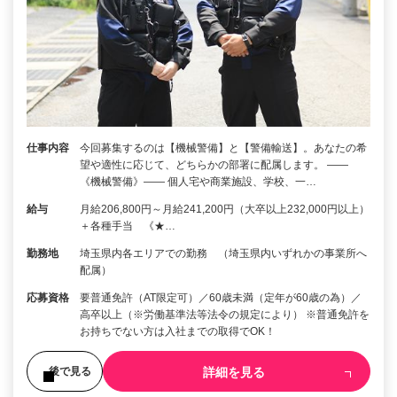
仕事内容
今回募集するのは【機械警備】と【警備輸送】。あなたの希
望や適性に応じて、どちらかの部署に配属します。 ――
《機械警備》―― 個人宅や商業施設、学校、一…
給与
月給206,800円～月給241,200円（大卒以上232,000円以上）
＋各種手当 《★…
勤務地
埼玉県内各エリアでの勤務 （埼玉県内いずれかの事業所へ
配属）
応募資格
要普通免許（AT限定可）／60歳未満（定年が60歳の為）／
高卒以上（※労働基準法等法令の規定により） ※普通免許を
お持ちでない方は入社までの取得でOK！
詳細を見る
後で見る