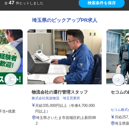
47
検索条件を保存
全
件ヒットしました
埼玉県のピックアップPR求人
物流会社の運行管理スタッフ
セコムの
株式会社筑波物流 埼玉営業所
月給335,000円以上（年俸4,700,000
セコム株式
勤手当+残業
円以上）
月給257
埼玉県さいたま市岩槻区釣上新田98
2
埼玉県