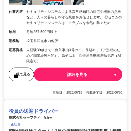
仕事内容
セキュリティシステムによる異常感知時の対応や機器の点検
など、人々の暮らしを守る業務をお任せします。 ◎セコムの
セキュリティシステムは、トラブルを未然に防ぐため…
給与
月給257,500円以上
勤務地
埼玉県和光市内各所
応募資格
未経験39歳まで（例外事由3号のイ／長期キャリア形成のた
め／職業経験不問）、高卒以上 ◎普通自動車運転免許（AT
限定可）
詳細を見る
後で見る
更新日： 2026/06/15 掲載終了日： 2027/06/30
役員の送迎ドライバー
株式会社セーフティ /sh-y
正社員
8割が未経験スタート！1日の運転時間は3時間程度！無理