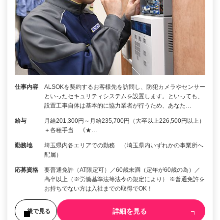
仕事内容
ALSOKを契約するお客様先を訪問し、防犯カメラやセンサー
といったセキュリティシステムを設置します。といっても、
設置工事自体は基本的に協力業者が行うため、あなた…
給与
月給201,300円～月給235,700円（大卒以上226,500円以上）
＋各種手当 《★…
勤務地
埼玉県内各エリアでの勤務 （埼玉県内いずれかの事業所へ
配属）
応募資格
要普通免許（AT限定可）／60歳未満（定年が60歳の為）／
高卒以上（※労働基準法等法令の規定により） ※普通免許を
お持ちでない方は入社までの取得でOK！
詳細を見る
後で見る