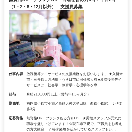
（1・2・8・12月以外） 支援員募集
仕事内容
放課後等デイサービスの支援業務をお願いします。 ★久留米
市・三井郡大刀洗町・うきは市に同様求人有 ■放課後等デイ
サービスは、社会学・教育学・心理学等を専…
給与
月給210,000円以上（賞与年1.5ヶ月分）
勤務地
福岡県小郡市小郡／西鉄天神大牟田線「西鉄小郡駅」より徒
歩3分
応募資格
無資格OK・ブランクある方もOK ★男性スタッフが元気に
職場を盛り上げています！☆現在非正規で、正職員をお考え
の方大歓迎！ ☆接客経験を活かしているスタッフもい…