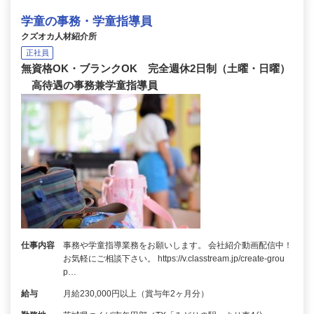
学童の事務・学童指導員
クズオカ人材紹介所
正社員
無資格OK・ブランクOK 完全週休2日制（土曜・日曜）
高待遇の事務兼学童指導員
仕事内容
事務や学童指導業務をお願いします。 会社紹介動画配信中！
お気軽にご相談下さい。 https://v.classtream.jp/create-grou
p…
給与
月給230,000円以上（賞与年2ヶ月分）