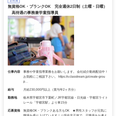
正社員
無資格OK・ブランクOK 完全週休2日制（土曜・日曜）
高待遇の事務兼学童指導員
仕事内容
事務や学童指導業務をお願いします。 会社紹介動画配信中！
お気軽にご相談下さい。 https://v.classtream.jp/create-grou
p…
給与
月給230,000円以上（賞与年2ヶ月分）
勤務地
栃木県宇都宮市下栗町／JR宇都宮線・日光線・宇都宮ライト
レール「宇都宮駅」より車15分
応募資格
無資格OK・ブランクある方もOK ★男性スタッフが元気に
職場を盛り上げています！☆現在非正規で、正職員をお考え