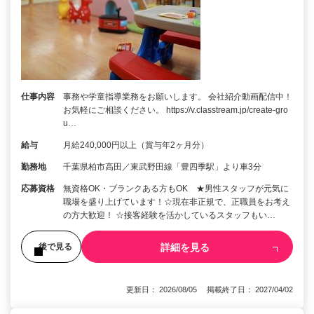
仕事内容
事務や学童指導業務をお願いします。 会社紹介動画配信中！
お気軽にご相談ください。 https://v.classtream.jp/create-gro
u…
給与
月給240,000円以上（賞与年2ヶ月分）
勤務地
千葉県柏市高田／東武野田線「豊四季駅」より車3分
応募資格
無資格OK・ブランクある方もOK ★男性スタッフが元気に
職場を盛り上げています！☆現在非正規で、正職員をお考え
の方大歓迎！ ☆接客経験を活かしているスタッフもい…
詳細を見る
後で見る
更新日： 2026/08/05 掲載終了日： 2027/04/02