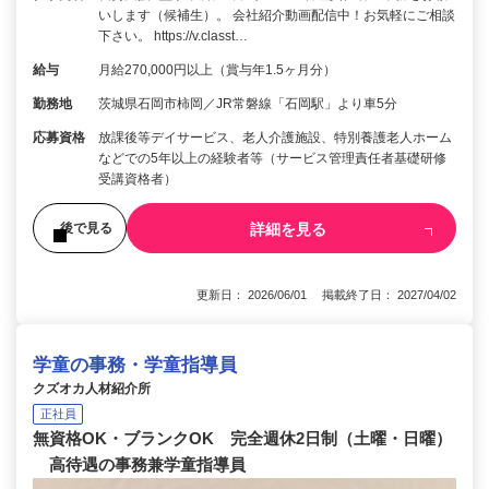
いします（候補生）。 会社紹介動画配信中！お気軽にご相談
下さい。 https://v.classt…
給与
月給270,000円以上（賞与年1.5ヶ月分）
勤務地
茨城県石岡市柿岡／JR常磐線「石岡駅」より車5分
応募資格
放課後等デイサービス、老人介護施設、特別養護老人ホーム
などでの5年以上の経験者等（サービス管理責任者基礎研修
受講資格者）
詳細を見る
後で見る
更新日： 2026/06/01 掲載終了日： 2027/04/02
学童の事務・学童指導員
クズオカ人材紹介所
正社員
無資格OK・ブランクOK 完全週休2日制（土曜・日曜）
高待遇の事務兼学童指導員