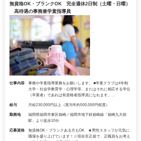
無資格OK・ブランクOK 完全週休2日制（土曜・日曜）
高待遇の事務兼学童指導員
仕事内容
事務や学童指導業務をお願いします。 ■学童クラブは4年制
大学・社会学教育学・心理学等、またはそれに相応する学位
（卒業者）であれば有資格者指導員になれます。…
給与
月給230,000円以上（賞与年約500,000円程度）
勤務地
福岡県福岡市東区箱崎／福岡市地下鉄箱崎線「箱崎九大前
駅」より徒歩10分
応募資格
無資格OK・ブランクある方もOK ★男性スタッフが元気に
職場を盛り上げています！☆現在非正規で、正職員をお考え