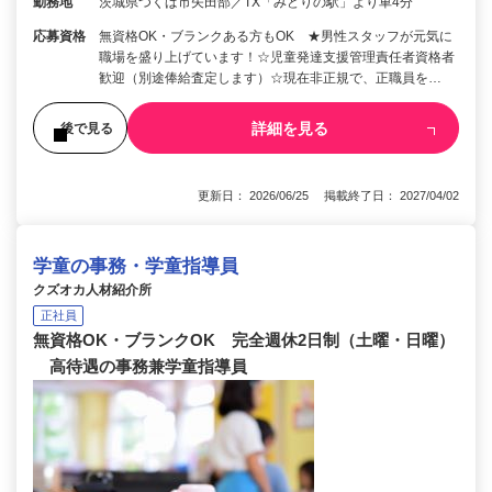
勤務地
茨城県つくば市矢田部／TX「みどりの駅」より車4分
応募資格
無資格OK・ブランクある方もOK ★男性スタッフが元気に
職場を盛り上げています！☆児童発達支援管理責任者資格者
歓迎（別途俸給査定します）☆現在非正規で、正職員を…
詳細を見る
後で見る
更新日： 2026/06/25 掲載終了日： 2027/04/02
学童の事務・学童指導員
クズオカ人材紹介所
正社員
無資格OK・ブランクOK 完全週休2日制（土曜・日曜）
高待遇の事務兼学童指導員