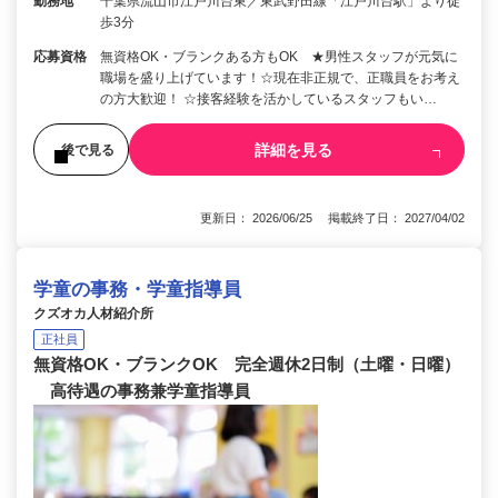
勤務地
千葉県流山市江戸川台東／東武野田線「江戸川台駅」より徒
歩3分
応募資格
無資格OK・ブランクある方もOK ★男性スタッフが元気に
職場を盛り上げています！☆現在非正規で、正職員をお考え
の方大歓迎！ ☆接客経験を活かしているスタッフもい…
詳細を見る
後で見る
更新日： 2026/06/25 掲載終了日： 2027/04/02
学童の事務・学童指導員
クズオカ人材紹介所
正社員
無資格OK・ブランクOK 完全週休2日制（土曜・日曜）
高待遇の事務兼学童指導員