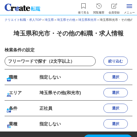
後で見る
閲覧履歴
会員登録
メニュー
クリエイト転職・求人TOP
＞
埼玉県
＞
埼玉県その他
＞
埼玉県和光市
＞
埼玉県和光市・その他の転
埼玉県和光市・その他の転職・求人情報
検索条件の設定
絞り込む
職種
指定しない
選択
エリア
埼玉県その他(和光市)
選択
条件
正社員
選択
業種
指定しない
選択