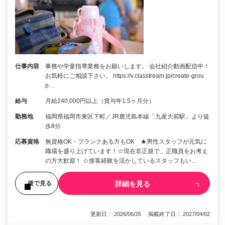
仕事内容
事務や学童指導業務をお願いします。 会社紹介動画配信中！
お気軽にご相談下さい。 https://v.classtream.jp/create-grou
p…
給与
月給240,000円以上（賞与年1.5ヶ月分）
勤務地
福岡県福岡市東区下町／JR鹿児島本線「九産大前駅」より徒
歩8分
応募資格
無資格OK・ブランクある方もOK ★男性スタッフが元気に
職場を盛り上げています！☆現在非正規で、正職員をお考え
の方大歓迎！ ☆接客経験を活かしているスタッフもい…
詳細を見る
後で見る
更新日： 2026/06/26 掲載終了日： 2027/04/02