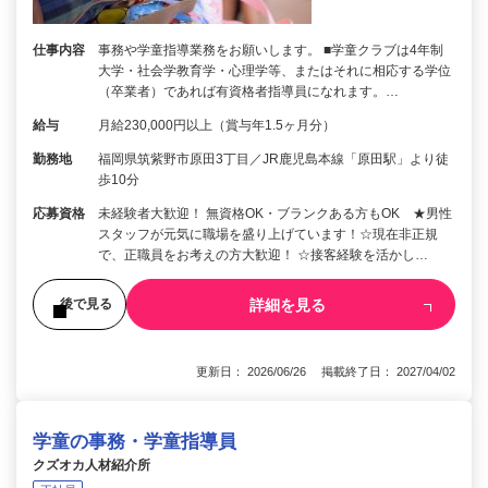
仕事内容
事務や学童指導業務をお願いします。 ■学童クラブは4年制
大学・社会学教育学・心理学等、またはそれに相応する学位
（卒業者）であれば有資格者指導員になれます。…
給与
月給230,000円以上（賞与年1.5ヶ月分）
勤務地
福岡県筑紫野市原田3丁目／JR鹿児島本線「原田駅」より徒
歩10分
応募資格
未経験者大歓迎！ 無資格OK・ブランクある方もOK ★男性
スタッフが元気に職場を盛り上げています！☆現在非正規
で、正職員をお考えの方大歓迎！ ☆接客経験を活かし…
詳細を見る
後で見る
更新日： 2026/06/26 掲載終了日： 2027/04/02
学童の事務・学童指導員
クズオカ人材紹介所