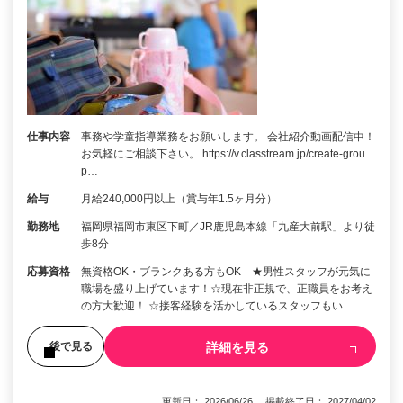
仕事内容
事務や学童指導業務をお願いします。 会社紹介動画配信中！
お気軽にご相談下さい。 https://v.classtream.jp/create-grou
p…
給与
月給240,000円以上（賞与年1.5ヶ月分）
勤務地
福岡県福岡市東区下町／JR鹿児島本線「九産大前駅」より徒
歩8分
応募資格
無資格OK・ブランクある方もOK ★男性スタッフが元気に
職場を盛り上げています！☆現在非正規で、正職員をお考え
の方大歓迎！ ☆接客経験を活かしているスタッフもい…
詳細を見る
後で見る
更新日： 2026/06/26 掲載終了日： 2027/04/02