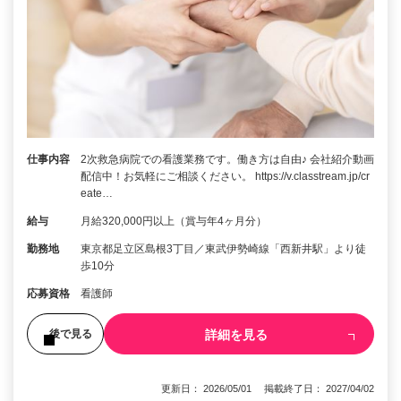
仕事内容
2次救急病院での看護業務です。働き方は自由♪ 会社紹介動画
配信中！お気軽にご相談ください。 https://v.classtream.jp/cr
eate…
給与
月給320,000円以上（賞与年4ヶ月分）
勤務地
東京都足立区島根3丁目／東武伊勢崎線「西新井駅」より徒
歩10分
応募資格
看護師
詳細を見る
後で見る
更新日： 2026/05/01 掲載終了日： 2027/04/02