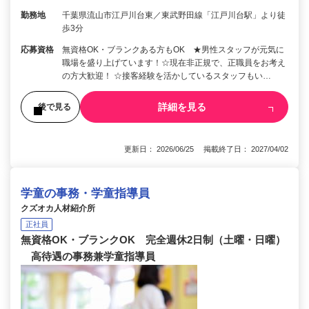
勤務地
千葉県流山市江戸川台東／東武野田線「江戸川台駅」より徒
歩3分
応募資格
無資格OK・ブランクある方もOK ★男性スタッフが元気に
職場を盛り上げています！☆現在非正規で、正職員をお考え
の方大歓迎！ ☆接客経験を活かしているスタッフもい…
詳細を見る
後で見る
更新日： 2026/06/25 掲載終了日： 2027/04/02
学童の事務・学童指導員
クズオカ人材紹介所
正社員
無資格OK・ブランクOK 完全週休2日制（土曜・日曜）
高待遇の事務兼学童指導員