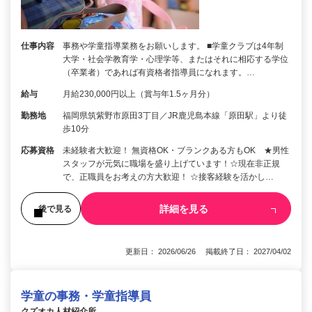
仕事内容
事務や学童指導業務をお願いします。 ■学童クラブは4年制
大学・社会学教育学・心理学等、またはそれに相応する学位
（卒業者）であれば有資格者指導員になれます。…
給与
月給230,000円以上（賞与年1.5ヶ月分）
勤務地
福岡県筑紫野市原田3丁目／JR鹿児島本線「原田駅」より徒
歩10分
応募資格
未経験者大歓迎！ 無資格OK・ブランクある方もOK ★男性
スタッフが元気に職場を盛り上げています！☆現在非正規
で、正職員をお考えの方大歓迎！ ☆接客経験を活かし…
詳細を見る
後で見る
更新日： 2026/06/26 掲載終了日： 2027/04/02
学童の事務・学童指導員
クズオカ人材紹介所