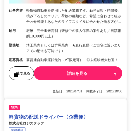
仕事内容
軽貨物自動車を使用した配送業務です。勤務日数・時間帯、
積み下ろしのエリア、荷物の種類など、希望に合わせて組み
合わせ可能！あなたのライフスタイルに合わせた働き方が…
給与
報酬 完全出来高制（研修中の収入保障の案件あり／日額報
酬10,000円以上）
勤務地
埼玉県内もしくは群馬県内 ★直行直帰（ご自宅に近いエリ
アでの配送も可能です）
応募資格
要普通自動車運転免許（AT限定可） ◎未経験者大歓迎！
詳細を見る
後で見る
更新日： 2026/07/31 掲載終了日： 2026/10/30
NEW
軽貨物の配送ドライバー〈企業便〉
株式会社ロジスタッフ
業務委託