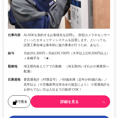
仕事内容
ALSOKを契約するお客様先を訪問し、防犯カメラやセンサー
といったセキュリティシステムを設置します。といっても、
設置工事自体は基本的に協力業者が行うため、あなた…
給与
月給201,300円～月給235,700円（大卒以上226,500円以上）
＋各種手当 《★…
勤務地
埼玉県内各エリアでの勤務 （埼玉県内いずれかの事業所へ
配属）
応募資格
要普通免許（AT限定可）／60歳未満（定年が60歳の為）／
高卒以上（※労働基準法等法令の規定により） ※普通免許を
お持ちでない方は入社までの取得でOK！
詳細を見る
後で見る