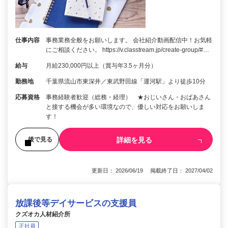
仕事内容
事務業務全般をお願いします。 会社紹介動画配信中！お気軽
にご相談ください。 https://v.classtream.jp/create-group/#…
給与
月給230,000円以上（賞与年3.5ヶ月分）
勤務地
千葉県流山市東深井／東武野田線「運河駅」より徒歩10分
応募資格
事務経験者歓迎（総務・経理） ★おじいさん・おばあさん
と接する機会が多い環境なので、優しい対応をお願いしま
す！
詳細を見る
後で見る
更新日： 2026/06/19 掲載終了日： 2027/04/02
放課後等デイサービスの支援員
クズオカ人材紹介所
正社員