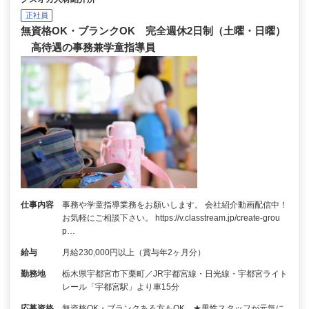
正社員
無資格OK・ブランクOK 完全週休2日制（土曜・日曜）
高待遇の事務兼学童指導員
仕事内容
事務や学童指導業務をお願いします。 会社紹介動画配信中！
お気軽にご相談下さい。 https://v.classtream.jp/create-grou
p…
給与
月給230,000円以上（賞与年2ヶ月分）
勤務地
栃木県宇都宮市下栗町／JR宇都宮線・日光線・宇都宮ライト
レール「宇都宮駅」より車15分
応募資格
無資格OK・ブランクある方もOK ★男性スタッフが元気に