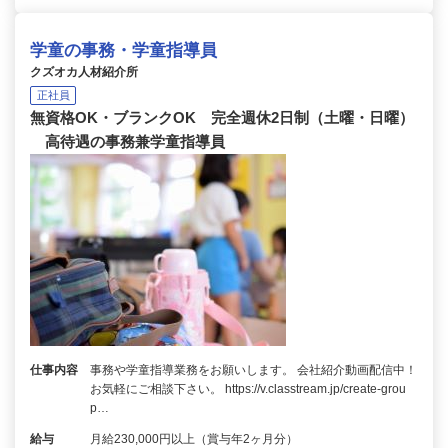
学童の事務・学童指導員
クズオカ人材紹介所
正社員
無資格OK・ブランクOK 完全週休2日制（土曜・日曜）
高待遇の事務兼学童指導員
仕事内容
事務や学童指導業務をお願いします。 会社紹介動画配信中！
お気軽にご相談下さい。 https://v.classtream.jp/create-grou
p…
給与
月給230,000円以上（賞与年2ヶ月分）