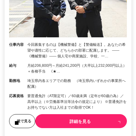
仕事内容
今回募集するのは【機械警備】と【警備輸送】。あなたの希
望や適性に応じて、どちらかの部署に配属します。 ――
《機械警備》―― 個人宅や商業施設、学校、一…
給与
月給206,800円～月給241,200円（大卒以上232,000円以上）
＋各種手当 《★…
勤務地
埼玉県内各エリアでの勤務 （埼玉県内いずれかの事業所へ
配属）
応募資格
要普通免許（AT限定可）／60歳未満（定年が60歳の為）／
高卒以上（※労働基準法等法令の規定により） ※普通免許を
お持ちでない方は入社までの取得でOK！
詳細を見る
後で見る