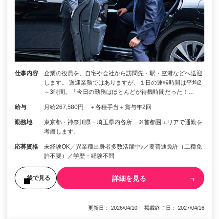
仕事内容
企業の役員を、自宅や会社から訪問先・駅・空港などへ送迎
します。 送迎業務ではありますが、１日の運転時間は平均2
～3時間。「今日の勤務はほとんどが待機時間だった！…
給与
月給267,580円 ＋各種手当＋賞与年2回
勤務地
東京都・神奈川県・埼玉県内各所 ※首都圏エリアで通勤を
考慮します。
応募資格
未経験OK／異業種出身者多数活躍中♪／要普通免許（二種免
許不要）／学歴・経験不問
詳細を見る
後で見る
更新日： 2026/04/10 掲載終了日： 2027/04/16