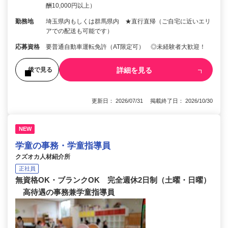
酬10,000円以上）
勤務地
埼玉県内もしくは群馬県内 ★直行直帰（ご自宅に近いエリ
アでの配送も可能です）
応募資格
要普通自動車運転免許（AT限定可） ◎未経験者大歓迎！
詳細を見る
後で見る
更新日： 2026/07/31 掲載終了日： 2026/10/30
NEW
学童の事務・学童指導員
クズオカ人材紹介所
正社員
無資格OK・ブランクOK 完全週休2日制（土曜・日曜）
高待遇の事務兼学童指導員