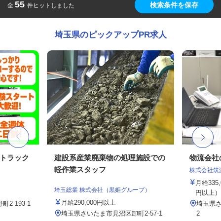
55
検索条件を保存
全
件ヒットしました
埼玉県のピックアップPR求人
送トラック
建設系産業廃棄物の処理施設での
物流会社
軽作業スタッフ
株式会社筑
月給335,
埼玉総業 株式会社（黒姫グループ）
円以上）
月給290,000円以上
-193-1
埼玉県さ
埼玉県さいたま市見沼区卸町2-57-1
2