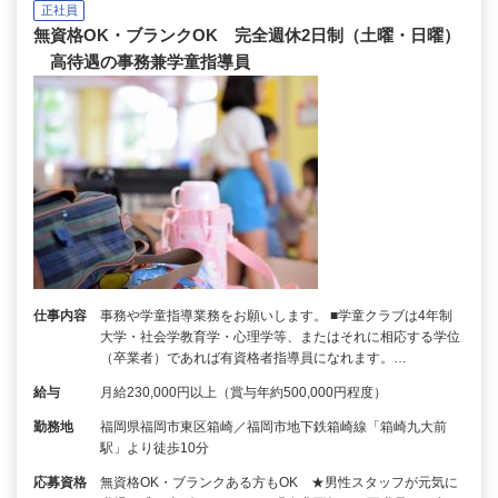
正社員
無資格OK・ブランクOK 完全週休2日制（土曜・日曜）
高待遇の事務兼学童指導員
仕事内容
事務や学童指導業務をお願いします。 ■学童クラブは4年制
大学・社会学教育学・心理学等、またはそれに相応する学位
（卒業者）であれば有資格者指導員になれます。…
給与
月給230,000円以上（賞与年約500,000円程度）
勤務地
福岡県福岡市東区箱崎／福岡市地下鉄箱崎線「箱崎九大前
駅」より徒歩10分
応募資格
無資格OK・ブランクある方もOK ★男性スタッフが元気に