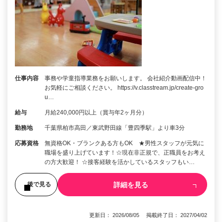
仕事内容
事務や学童指導業務をお願いします。 会社紹介動画配信中！
お気軽にご相談ください。 https://v.classtream.jp/create-gro
u…
給与
月給240,000円以上（賞与年2ヶ月分）
勤務地
千葉県柏市高田／東武野田線「豊四季駅」より車3分
応募資格
無資格OK・ブランクある方もOK ★男性スタッフが元気に
職場を盛り上げています！☆現在非正規で、正職員をお考え
の方大歓迎！ ☆接客経験を活かしているスタッフもい…
詳細を見る
後で見る
更新日： 2026/08/05 掲載終了日： 2027/04/02