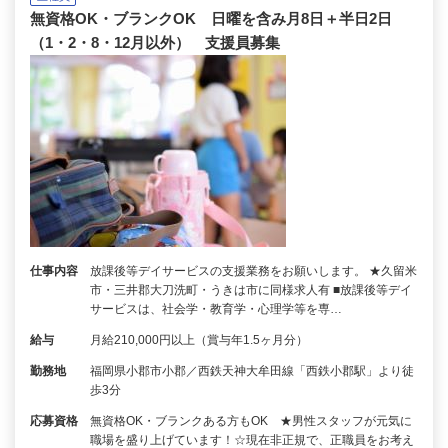
無資格OK・ブランクOK 日曜を含み月8日＋半日2日
（1・2・8・12月以外） 支援員募集
仕事内容
放課後等デイサービスの支援業務をお願いします。 ★久留米
市・三井郡大刀洗町・うきは市に同様求人有 ■放課後等デイ
サービスは、社会学・教育学・心理学等を専…
給与
月給210,000円以上（賞与年1.5ヶ月分）
勤務地
福岡県小郡市小郡／西鉄天神大牟田線「西鉄小郡駅」より徒
歩3分
応募資格
無資格OK・ブランクある方もOK ★男性スタッフが元気に
職場を盛り上げています！☆現在非正規で、正職員をお考え