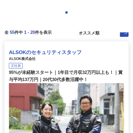
55
1
-
20
全
件中
件を表示
ALSOKのセキュリティスタッフ
ALSOK株式会社
正社員
95%が未経験スタート｜1年目で月収32万円以上も！｜賞
与平均137万円｜20代30代多数活躍中！