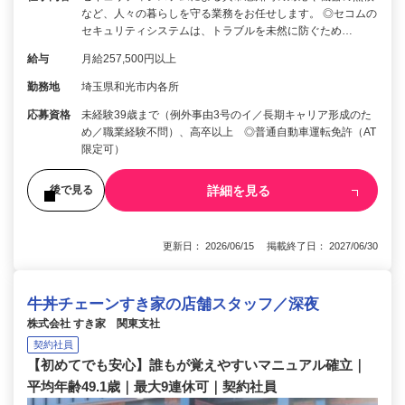
など、人々の暮らしを守る業務をお任せします。 ◎セコムの
セキュリティシステムは、トラブルを未然に防ぐため…
給与
月給257,500円以上
勤務地
埼玉県和光市内各所
応募資格
未経験39歳まで（例外事由3号のイ／長期キャリア形成のた
め／職業経験不問）、高卒以上 ◎普通自動車運転免許（AT
限定可）
詳細を見る
後で見る
更新日： 2026/06/15 掲載終了日： 2027/06/30
牛丼チェーンすき家の店舗スタッフ／深夜
株式会社 すき家 関東支社
契約社員
【初めてでも安心】誰もが覚えやすいマニュアル確立｜
平均年齢49.1歳｜最大9連休可｜契約社員