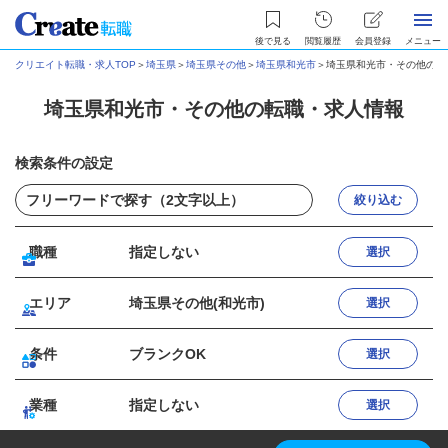
後で見る
閲覧履歴
会員登録
メニュー
クリエイト転職・求人TOP
＞
埼玉県
＞
埼玉県その他
＞
埼玉県和光市
＞
埼玉県和光市・その他の転
埼玉県和光市・その他の転職・求人情報
検索条件の設定
絞り込む
職種
指定しない
選択
エリア
埼玉県その他(和光市)
選択
条件
ブランクOK
選択
業種
指定しない
選択