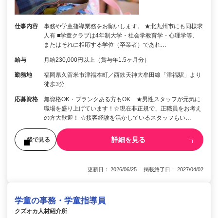
仕事内容
事務や学童指導業務をお願いします。 ★北九州市にも同様求
人有 ■学童クラブは4年制大学・社会学教育学・心理学等、
またはそれに相応する学位（卒業者）であれ…
給与
月給230,000円以上（賞与年1.5ヶ月分）
勤務地
福岡県久留米市津福本町／西鉄天神大牟田線「津福駅」より
徒歩3分
応募資格
無資格OK・ブランクある方もOK ★男性スタッフが元気に
職場を盛り上げています！☆現在非正規で、正職員をお考え
の方大歓迎！ ☆接客経験を活かしているスタッフもい…
詳細を見る
後で見る
更新日： 2026/06/25 掲載終了日： 2027/04/02
学童の事務・学童指導員
クズオカ人材紹介所