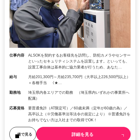
仕事内容
ALSOKを契約するお客様先を訪問し、防犯カメラやセンサー
といったセキュリティシステムを設置します。といっても、
設置工事自体は基本的に協力業者が行うため、あなた…
給与
月給201,300円～月給235,700円（大卒以上226,500円以上）
＋各種手当 《★…
勤務地
埼玉県内各エリアでの勤務 （埼玉県内いずれかの事業所へ
配属）
応募資格
要普通免許（AT限定可）／60歳未満（定年が60歳の為）／
高卒以上（※労働基準法等法令の規定により） ※普通免許を
お持ちでない方は入社までの取得でOK！
詳細を見る
後で見る