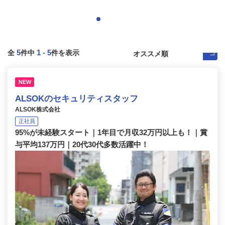
5
1
-
5
全
件中
件を表示
NEW
ALSOKのセキュリティスタッフ
ALSOK株式会社
正社員
95%が未経験スタート｜1年目で月収32万円以上も！｜賞
与平均137万円｜20代30代多数活躍中！