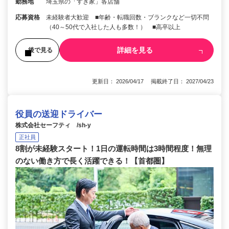
勤務地
埼玉県の「すき家」各店舗
応募資格
未経験者大歓迎 ■年齢・転職回数・ブランクなど一切不問
（40～50代で入社した人も多数！） ■高卒以上
詳細を見る
後で見る
更新日： 2026/04/17 掲載終了日： 2027/04/23
役員の送迎ドライバー
株式会社セーフティ /sh-y
正社員
8割が未経験スタート！1日の運転時間は3時間程度！無理
のない働き方で長く活躍できる！【首都圏】