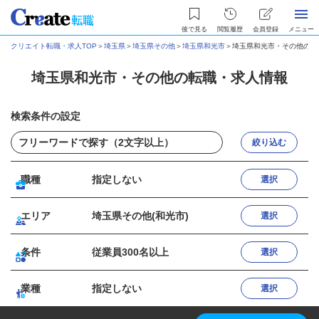
後で見る
閲覧履歴
会員登録
メニュー
クリエイト転職・求人TOP
＞
埼玉県
＞
埼玉県その他
＞
埼玉県和光市
＞
埼玉県和光市・その他の転
埼玉県和光市・その他の転職・求人情報
検索条件の設定
絞り込む
職種
指定しない
選択
エリア
埼玉県その他(和光市)
選択
条件
従業員300名以上
選択
業種
指定しない
選択