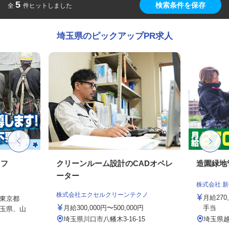
5
検索条件を保存
全
件ヒットしました
埼玉県のピックアップPR求人
ッフ
クリーンルーム設計のCADオペレ
造園緑地
ーター
株式会社 
株式会社エクセルクリーンテクノ
月給27
東京都
月給300,000円〜500,000円
手当
玉県、山
埼玉県川口市八幡木3-16-15
埼玉県