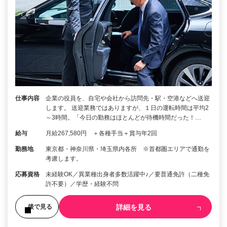
仕事内容
企業の役員を、自宅や会社から訪問先・駅・空港などへ送迎
します。 送迎業務ではありますが、１日の運転時間は平均2
～3時間。「今日の勤務はほとんどが待機時間だった！…
給与
月給267,580円 ＋各種手当＋賞与年2回
勤務地
東京都・神奈川県・埼玉県内各所 ※首都圏エリアで通勤を
考慮します。
応募資格
未経験OK／異業種出身者多数活躍中♪／要普通免許（二種免
許不要）／学歴・経験不問
詳細を見る
後で見る