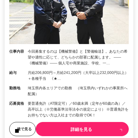
仕事内容
今回募集するのは【機械警備】と【警備輸送】。あなたの希
望や適性に応じて、どちらかの部署に配属します。 ――
《機械警備》―― 個人宅や商業施設、学校、一…
給与
月給206,800円～月給241,200円（大卒以上232,000円以上）
＋各種手当 《★…
勤務地
埼玉県内各エリアでの勤務 （埼玉県内いずれかの事業所へ
配属）
応募資格
要普通免許（AT限定可）／60歳未満（定年が60歳の為）／
高卒以上（※労働基準法等法令の規定により） ※普通免許を
お持ちでない方は入社までの取得でOK！
詳細を見る
後で見る