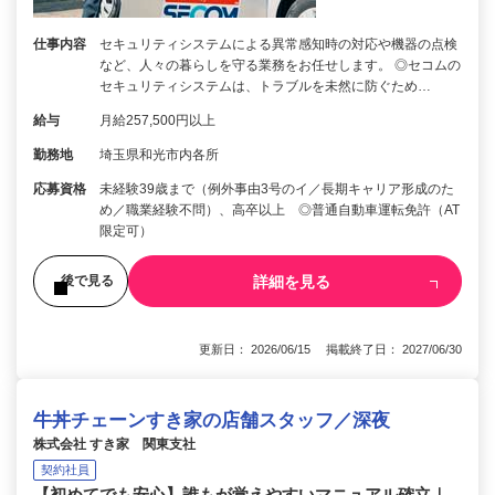
仕事内容
セキュリティシステムによる異常感知時の対応や機器の点検
など、人々の暮らしを守る業務をお任せします。 ◎セコムの
セキュリティシステムは、トラブルを未然に防ぐため…
給与
月給257,500円以上
勤務地
埼玉県和光市内各所
応募資格
未経験39歳まで（例外事由3号のイ／長期キャリア形成のた
め／職業経験不問）、高卒以上 ◎普通自動車運転免許（AT
限定可）
詳細を見る
後で見る
更新日： 2026/06/15 掲載終了日： 2027/06/30
牛丼チェーンすき家の店舗スタッフ／深夜
株式会社 すき家 関東支社
契約社員
【初めてでも安心】誰もが覚えやすいマニュアル確立｜