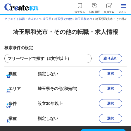
後で見る
閲覧履歴
会員登録
メニュー
クリエイト転職・求人TOP
＞
埼玉県
＞
埼玉県その他
＞
埼玉県和光市
＞
埼玉県和光市・その他の転
埼玉県和光市・その他の転職・求人情報
検索条件の設定
絞り込む
職種
指定しない
選択
エリア
埼玉県その他(和光市)
選択
条件
設立30年以上
選択
業種
指定しない
選択