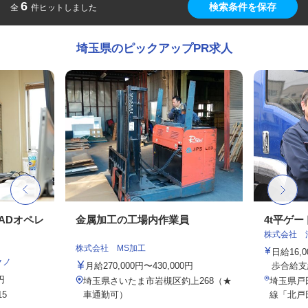
6
検索条件を保存
全
件ヒットしました
埼玉県のピックアップPR求人
ADオペレ
金属加工の工場内作業員
4t平ゲ
株式会社 
株式会社 MS加工
日給16
クノ
月給270,000円〜430,000円
歩合給支
円
埼玉県さいたま市岩槻区釣上268（★
埼玉県戸田
5
車通勤可）
線「北戸田