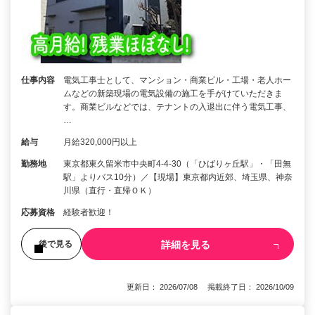
仕事内容
電気工事士として、マンション・商業ビル・工場・老人ホー
ムなどの新築現場の電気設備の施工を手がけていただきま
す。商業ビルなどでは、テナントの入退出に伴う電気工事、
…
給与
月給320,000円以上
勤務地
東京都東久留米市中央町4-4-30（「ひばりヶ丘駅」・「田無
駅」よりバス10分）／【現場】東京都内近郊、埼玉県、神奈
川県（直行・直帰ＯＫ）
応募資格
経験者歓迎！
詳細を見る
後で見る
更新日： 2026/07/08 掲載終了日： 2026/10/09