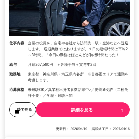
仕事内容
企業の役員を、自宅や会社から訪問先・駅・空港などへ送迎
します。 送迎業務ではありますが、１日の運転時間は平均2
～3時間。「今日の勤務はほとんどが待機時間だった！…
給与
月給267,580円 ＋各種手当＋賞与年2回
勤務地
東京都・神奈川県・埼玉県内各所 ※首都圏エリアで通勤を
考慮します。
応募資格
未経験OK／異業種出身者多数活躍中♪／要普通免許（二種免
許不要）／学歴・経験不問
詳細を見る
後で見る
更新日： 2026/04/10 掲載終了日： 2027/04/16