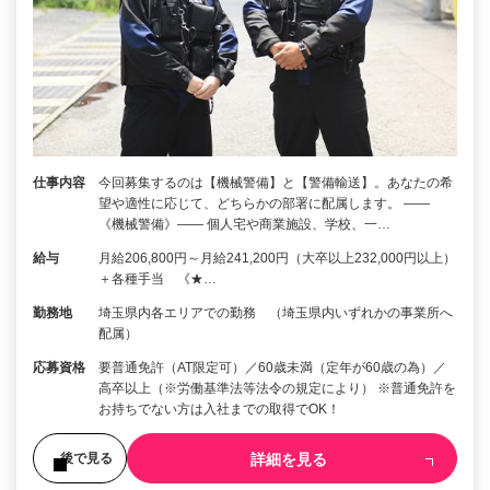
仕事内容
今回募集するのは【機械警備】と【警備輸送】。あなたの希
望や適性に応じて、どちらかの部署に配属します。 ――
《機械警備》―― 個人宅や商業施設、学校、一…
給与
月給206,800円～月給241,200円（大卒以上232,000円以上）
＋各種手当 《★…
勤務地
埼玉県内各エリアでの勤務 （埼玉県内いずれかの事業所へ
配属）
応募資格
要普通免許（AT限定可）／60歳未満（定年が60歳の為）／
高卒以上（※労働基準法等法令の規定により） ※普通免許を
お持ちでない方は入社までの取得でOK！
詳細を見る
後で見る