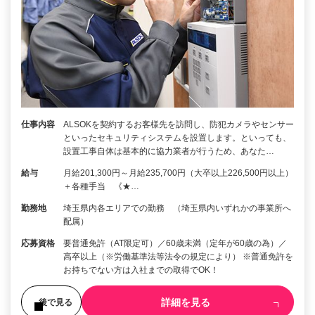
仕事内容
ALSOKを契約するお客様先を訪問し、防犯カメラやセンサー
といったセキュリティシステムを設置します。といっても、
設置工事自体は基本的に協力業者が行うため、あなた…
給与
月給201,300円～月給235,700円（大卒以上226,500円以上）
＋各種手当 《★…
勤務地
埼玉県内各エリアでの勤務 （埼玉県内いずれかの事業所へ
配属）
応募資格
要普通免許（AT限定可）／60歳未満（定年が60歳の為）／
高卒以上（※労働基準法等法令の規定により） ※普通免許を
お持ちでない方は入社までの取得でOK！
詳細を見る
後で見る