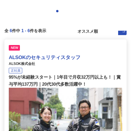
6
1
-
6
全
件中
件を表示
NEW
ALSOKのセキュリティスタッフ
ALSOK株式会社
正社員
95%が未経験スタート｜1年目で月収32万円以上も！｜賞
与平均137万円｜20代30代多数活躍中！