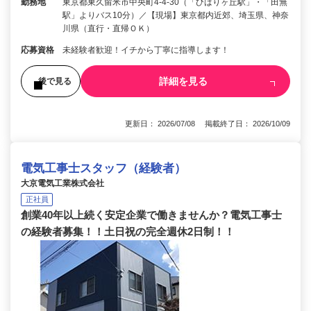
勤務地
東京都東久留米市中央町4-4-30（「ひばりヶ丘駅」・「田無
駅」よりバス10分）／【現場】東京都内近郊、埼玉県、神奈
川県（直行・直帰ＯＫ）
応募資格
未経験者歓迎！イチから丁寧に指導します！
詳細を見る
後で見る
更新日： 2026/07/08 掲載終了日： 2026/10/09
電気工事士スタッフ（経験者）
大京電気工業株式会社
正社員
創業40年以上続く安定企業で働きませんか？電気工事士
の経験者募集！！土日祝の完全週休2日制！！