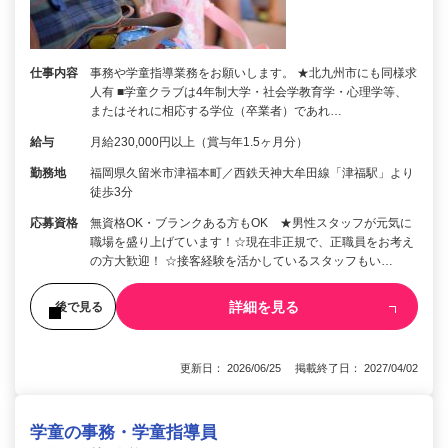
仕事内容
事務や学童指導業務をお願いします。 ★北九州市にも同様求
人有 ■学童クラブは4年制大学・社会学教育学・心理学等、
またはそれに相応する学位（卒業者）であれ…
給与
月給230,000円以上（賞与年1.5ヶ月分）
勤務地
福岡県久留米市津福本町／西鉄天神大牟田線「津福駅」より
徒歩3分
応募資格
無資格OK・ブランクある方もOK ★男性スタッフが元気に
職場を盛り上げています！☆現在非正規で、正職員をお考え
の方大歓迎！ ☆接客経験を活かしているスタッフもい…
詳細を見る
後で見る
更新日： 2026/06/25 掲載終了日： 2027/04/02
学童の事務・学童指導員