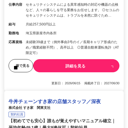
仕事内容
セキュリティシステムによる異常感知時の対応や機器の点検
など、人々の暮らしを守る業務をお任せします。 ◎セコムの
セキュリティシステムは、トラブルを未然に防ぐため…
給与
月給257,500円以上
勤務地
埼玉県新座市内各所
応募資格
未経験39歳まで（例外事由3号のイ／長期キャリア形成のた
め／職業経験不問）、高卒以上 ◎普通自動車運転免許（AT
限定可）
詳細を見る
後で見る
更新日： 2026/06/15 掲載終了日： 2027/06/30
牛丼チェーンすき家の店舗スタッフ／深夜
株式会社 すき家 関東支社
契約社員
【初めてでも安心】誰もが覚えやすいマニュアル確立｜
平均年齢49.1歳｜最大9連休可｜契約社員