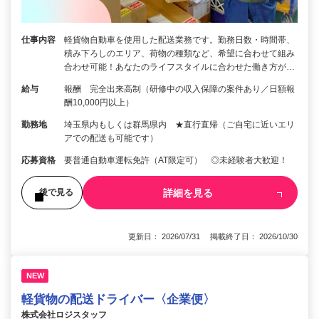
仕事内容
軽貨物自動車を使用した配送業務です。勤務日数・時間帯、
積み下ろしのエリア、荷物の種類など、希望に合わせて組み
合わせ可能！あなたのライフスタイルに合わせた働き方が…
給与
報酬 完全出来高制（研修中の収入保障の案件あり／日額報
酬10,000円以上）
勤務地
埼玉県内もしくは群馬県内 ★直行直帰（ご自宅に近いエリ
アでの配送も可能です）
応募資格
要普通自動車運転免許（AT限定可） ◎未経験者大歓迎！
詳細を見る
後で見る
更新日： 2026/07/31 掲載終了日： 2026/10/30
NEW
軽貨物の配送ドライバー〈企業便〉
株式会社ロジスタッフ