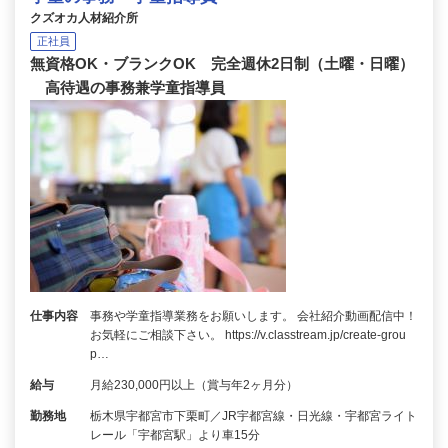
クズオカ人材紹介所
正社員
無資格OK・ブランクOK 完全週休2日制（土曜・日曜）
高待遇の事務兼学童指導員
仕事内容
事務や学童指導業務をお願いします。 会社紹介動画配信中！
お気軽にご相談下さい。 https://v.classtream.jp/create-grou
p…
給与
月給230,000円以上（賞与年2ヶ月分）
勤務地
栃木県宇都宮市下栗町／JR宇都宮線・日光線・宇都宮ライト
レール「宇都宮駅」より車15分