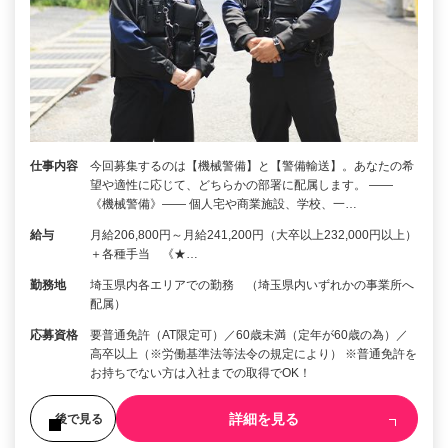
仕事内容
今回募集するのは【機械警備】と【警備輸送】。あなたの希
望や適性に応じて、どちらかの部署に配属します。 ――
《機械警備》―― 個人宅や商業施設、学校、一…
給与
月給206,800円～月給241,200円（大卒以上232,000円以上）
＋各種手当 《★…
勤務地
埼玉県内各エリアでの勤務 （埼玉県内いずれかの事業所へ
配属）
応募資格
要普通免許（AT限定可）／60歳未満（定年が60歳の為）／
高卒以上（※労働基準法等法令の規定により） ※普通免許を
お持ちでない方は入社までの取得でOK！
詳細を見る
後で見る