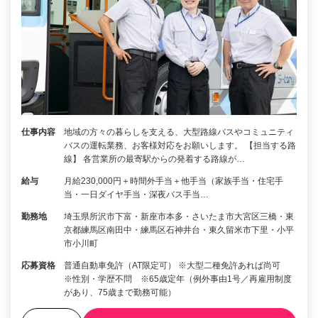
仕事内容
地域の方々の暮らしを支える、大型路線バスやコミュニティ
バスの運転業務、お客様対応をお願いします。 【担当する路
線】 各営業所の最寄駅からの発着する路線が…
給与
月給230,000円＋時間外手当＋他手当（家族手当・住宅手
当・一日ダイヤ手当・深夜バス手当…
勤務地
埼玉県所沢市下富・新座市本多・さいたま市大宮区三橋・東
京都練馬区南田中・練馬区石神井台・東久留米市下里・小平
市小川町
応募資格
普通自動車免許（AT限定可） ※大型二種免許あれば尚可
※性別・学歴不問 ※65歳定年（例外事由1号／再雇用制度
があり、75歳まで勤務可能）