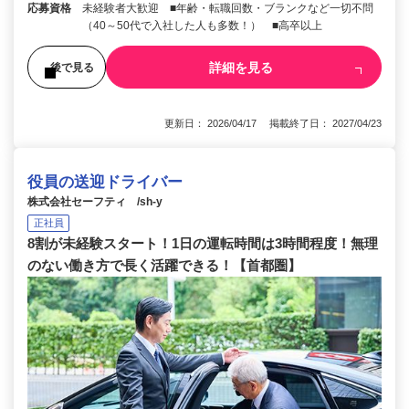
応募資格
未経験者大歓迎 ■年齢・転職回数・ブランクなど一切不問
（40～50代で入社した人も多数！） ■高卒以上
詳細を見る
後で見る
更新日： 2026/04/17 掲載終了日： 2027/04/23
役員の送迎ドライバー
株式会社セーフティ /sh-y
正社員
8割が未経験スタート！1日の運転時間は3時間程度！無理
のない働き方で長く活躍できる！【首都圏】