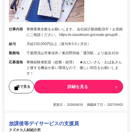
仕事内容
事務業務全般をお願いします。 会社紹介動画配信中！お気軽
にご相談ください。 https://v.classtream.jp/create-group/#…
給与
月給230,000円以上（賞与年3.5ヶ月分）
勤務地
千葉県流山市東深井／東武野田線「運河駅」より徒歩10分
応募資格
事務経験者歓迎（総務・経理） ★おじいさん・おばあさん
と接する機会が多い環境なので、優しい対応をお願いしま
す！
詳細を見る
後で見る
更新日： 2026/06/19 掲載終了日： 2027/04/02
放課後等デイサービスの支援員
クズオカ人材紹介所