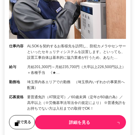
仕事内容
ALSOKを契約するお客様先を訪問し、防犯カメラやセンサー
といったセキュリティシステムを設置します。といっても、
設置工事自体は基本的に協力業者が行うため、あなた…
給与
月給201,300円～月給235,700円（大卒以上226,500円以上）
＋各種手当 《★…
勤務地
埼玉県内各エリアでの勤務 （埼玉県内いずれかの事業所へ
配属）
応募資格
要普通免許（AT限定可）／60歳未満（定年が60歳の為）／
高卒以上（※労働基準法等法令の規定により） ※普通免許を
お持ちでない方は入社までの取得でOK！
詳細を見る
後で見る