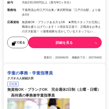
給与
月給230,000円以上（賞与年2ヶ月分）
勤務地
千葉県流山市江戸川台東／東武野田線「江戸川台駅」より徒
歩3分
応募資格
無資格OK・ブランクある方もOK ★男性スタッフが元気に
職場を盛り上げています！☆現在非正規で、正職員をお考え
の方大歓迎！ ☆接客経験を活かしているスタッフもい…
詳細を見る
後で見る
更新日： 2026/06/25 掲載終了日： 2027/04/02
学童の事務・学童指導員
クズオカ人材紹介所
正社員
無資格OK・ブランクOK 完全週休2日制（土曜・日曜）
高待遇の事務兼学童指導員