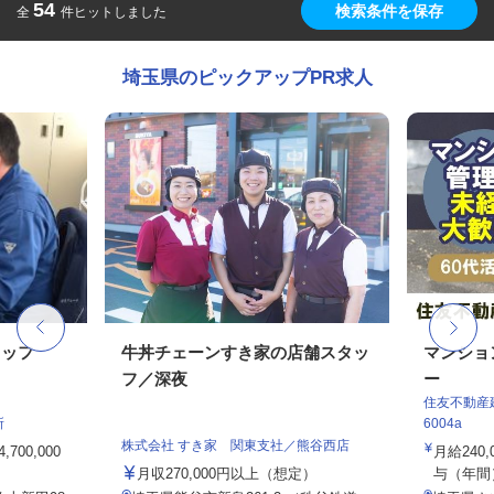
54
検索条件を保存
全
件ヒットしました
埼玉県のピックアップPR求人
タッフ
牛丼チェーンすき家の店舗スタッ
マンショ
フ／深夜
ー
住友不動産建
所
6004a
株式会社 すき家 関東支社／熊谷西店
700,000
月給240
月収270,000円以上（想定）
与（年間）1