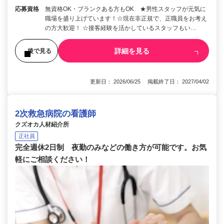
応募資格
無資格OK・ブランクある方もOK ★男性スタッフが元気に
職場を盛り上げています！☆現在非正規で、正職員をお考え
の方大歓迎！ ☆接客経験を活かしているスタッフもい…
詳細を見る
後で見る
更新日： 2026/06/25 掲載終了日： 2027/04/02
2次救急病院の看護師
クズオカ人材紹介所
正社員
完全週休2日制 夜勤のみなどの働き方が可能です。お気
軽にご相談ください！