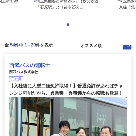
上新田98
埼玉県熊谷市新島261-2 （秩父鉄道
埼玉県さ
「石原駅」より徒歩25分...
京線「北与
54
1
-
20
全
件中
件を表示
西武バスの運転士
西武バス株式会社
正社員
【入社後に大型二種免許取得！】普通免許があればチャ
レンジ可能だから、異業種・異職種からの転職も歓迎！