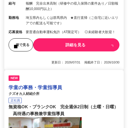
給与
報酬 完全出来高制（研修中の収入保障の案件あり／日額報
酬10,000円以上）
勤務地
埼玉県内もしくは群馬県内 ★直行直帰（ご自宅に近いエリ
アでの配送も可能です）
応募資格
要普通自動車運転免許（AT限定可） ◎未経験者大歓迎！
詳細を見る
後で見る
更新日： 2026/07/31 掲載終了日： 2026/10/30
NEW
学童の事務・学童指導員
クズオカ人材紹介所
正社員
無資格OK・ブランクOK 完全週休2日制（土曜・日曜）
高待遇の事務兼学童指導員