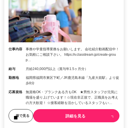
仕事内容
事務や学童指導業務をお願いします。 会社紹介動画配信中！
お気軽にご相談下さい。 https://v.classtream.jp/create-grou
p…
給与
月給240,000円以上（賞与年1.5ヶ月分）
勤務地
福岡県福岡市東区下町／JR鹿児島本線「九産大前駅」より徒
歩8分
応募資格
無資格OK・ブランクある方もOK ★男性スタッフが元気に
職場を盛り上げています！☆現在非正規で、正職員をお考え
の方大歓迎！ ☆接客経験を活かしているスタッフもい…
詳細を見る
後で見る