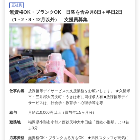
正社員
無資格OK・ブランクOK 日曜を含み月8日＋半日2日
（1・2・8・12月以外） 支援員募集
仕事内容
放課後等デイサービスの支援業務をお願いします。 ★久留米
市・三井郡大刀洗町・うきは市に同様求人有 ■放課後等デイ
サービスは、社会学・教育学・心理学等を専…
給与
月給210,000円以上（賞与年1.5ヶ月分）
勤務地
福岡県小郡市小郡／西鉄天神大牟田線「西鉄小郡駅」より徒
歩3分
応募資格
無資格OK・ブランクある方もOK ★男性スタッフが元気に