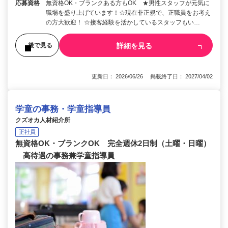
応募資格
無資格OK・ブランクある方もOK ★男性スタッフが元気に
職場を盛り上げています！☆現在非正規で、正職員をお考え
の方大歓迎！ ☆接客経験を活かしているスタッフもい…
詳細を見る
後で見る
更新日： 2026/06/26 掲載終了日： 2027/04/02
学童の事務・学童指導員
クズオカ人材紹介所
正社員
無資格OK・ブランクOK 完全週休2日制（土曜・日曜）
高待遇の事務兼学童指導員