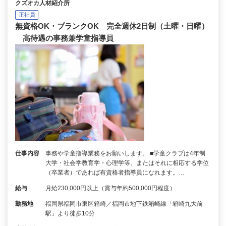
クズオカ人材紹介所
正社員
無資格OK・ブランクOK 完全週休2日制（土曜・日曜）
高待遇の事務兼学童指導員
仕事内容
事務や学童指導業務をお願いします。 ■学童クラブは4年制
大学・社会学教育学・心理学等、またはそれに相応する学位
（卒業者）であれば有資格者指導員になれます。…
給与
月給230,000円以上（賞与年約500,000円程度）
勤務地
福岡県福岡市東区箱崎／福岡市地下鉄箱崎線「箱崎九大前
駅」より徒歩10分