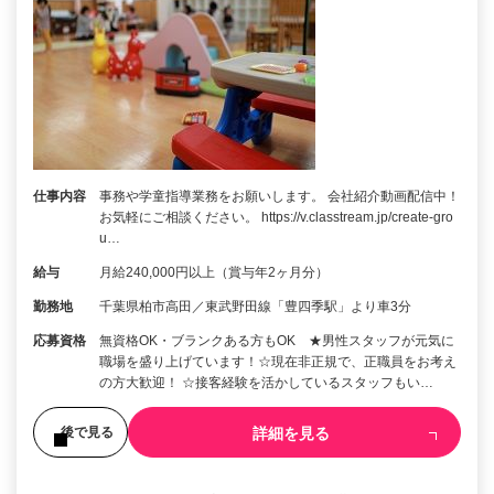
仕事内容
事務や学童指導業務をお願いします。 会社紹介動画配信中！
お気軽にご相談ください。 https://v.classtream.jp/create-gro
u…
給与
月給240,000円以上（賞与年2ヶ月分）
勤務地
千葉県柏市高田／東武野田線「豊四季駅」より車3分
応募資格
無資格OK・ブランクある方もOK ★男性スタッフが元気に
職場を盛り上げています！☆現在非正規で、正職員をお考え
の方大歓迎！ ☆接客経験を活かしているスタッフもい…
詳細を見る
後で見る