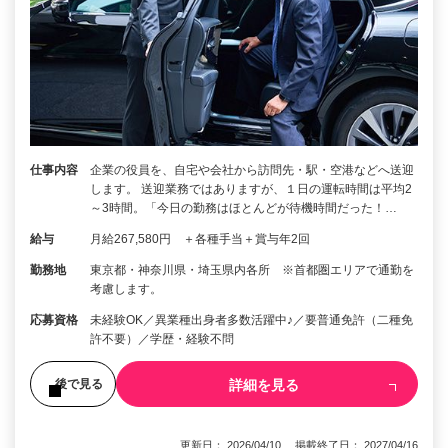
仕事内容
企業の役員を、自宅や会社から訪問先・駅・空港などへ送迎
します。 送迎業務ではありますが、１日の運転時間は平均2
～3時間。「今日の勤務はほとんどが待機時間だった！…
給与
月給267,580円 ＋各種手当＋賞与年2回
勤務地
東京都・神奈川県・埼玉県内各所 ※首都圏エリアで通勤を
考慮します。
応募資格
未経験OK／異業種出身者多数活躍中♪／要普通免許（二種免
許不要）／学歴・経験不問
詳細を見る
後で見る
更新日： 2026/04/10 掲載終了日： 2027/04/16