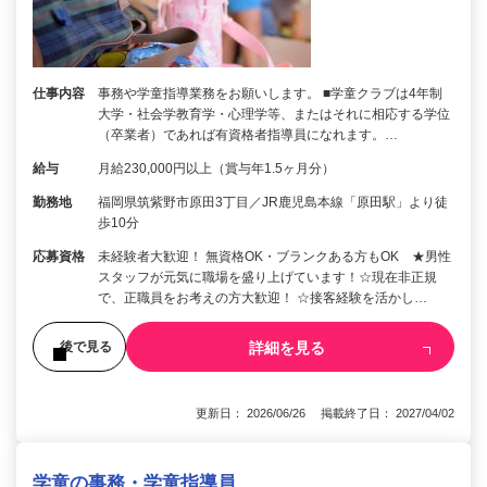
仕事内容
事務や学童指導業務をお願いします。 ■学童クラブは4年制
大学・社会学教育学・心理学等、またはそれに相応する学位
（卒業者）であれば有資格者指導員になれます。…
給与
月給230,000円以上（賞与年1.5ヶ月分）
勤務地
福岡県筑紫野市原田3丁目／JR鹿児島本線「原田駅」より徒
歩10分
応募資格
未経験者大歓迎！ 無資格OK・ブランクある方もOK ★男性
スタッフが元気に職場を盛り上げています！☆現在非正規
で、正職員をお考えの方大歓迎！ ☆接客経験を活かし…
詳細を見る
後で見る
更新日： 2026/06/26 掲載終了日： 2027/04/02
学童の事務・学童指導員