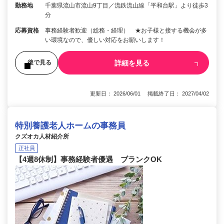
勤務地
千葉県流山市流山9丁目／流鉄流山線「平和台駅」より徒歩3
分
応募資格
事務経験者歓迎（総務・経理） ★お子様と接する機会が多
い環境なので、優しい対応をお願いします！
詳細を見る
後で見る
更新日： 2026/06/01 掲載終了日： 2027/04/02
特別養護老人ホームの事務員
クズオカ人材紹介所
正社員
【4週8休制】事務経験者優遇 ブランクOK