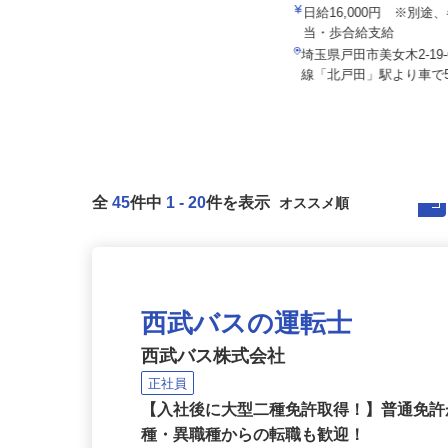
株式会社 清光ライン
日給16,000円 ※別
セコム株式会社
当・歩合給支給
月給257,500円以上
埼玉県戸田市美女木2-19
埼玉県新座市内各所
線「北戸田」駅より車で5
全
45
件中
1
-
20
件を表示
西武バスの運転士
西武バス株式会社
正社員
【入社後に大型二種免許取得！】普通免