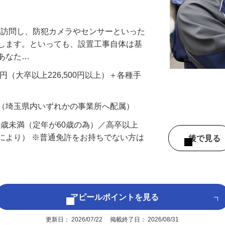
万円以上も！｜賞与平均137万円｜20代3
先を訪問し、防犯カメラやセンサーといった
置します。といっても、設置工事自体は基
、あなた…
700円（大卒以上226,500円以上）＋各種手
 （埼玉県内いずれかの事業所へ配属）
60歳未満（定年が60歳の為）／高卒以上
により） ※普通免許をお持ちでない方は
後で見