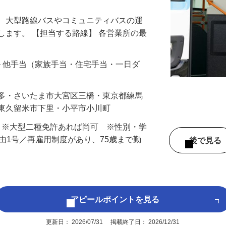
る、大型路線バスやコミュニティバスの運
します。 【担当する路線】 各営業所の最
…
手当＋他手当（家族手当・住宅手当・一日ダ
本多・さいたま市大宮区三橋・東京都練馬
・東久留米市下里・小平市小川町
） ※大型二種免許あれば尚可 ※性別・学
事由1号／再雇用制度があり、75歳まで勤
後で見
アピールポイントを見る