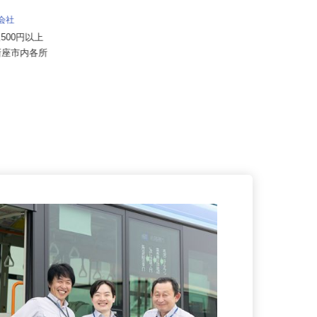
株式会社 清光ライン
日給16,000円 ※別途、各種手
式会社
当・歩合給支給
57,500円以上
埼玉県戸田市美女木2-19-6（JR埼京
県新座市内各所
線「北戸田」駅より車で5...