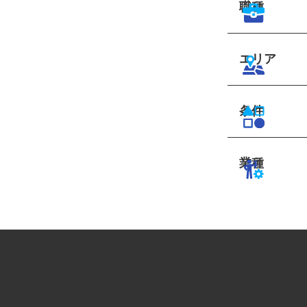
職種
エリア
条件
業種