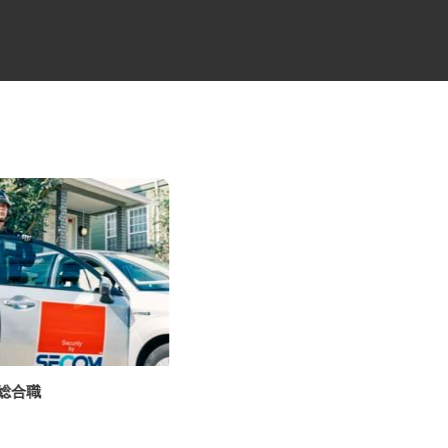
の総合職
4t平ゲートのルート便ドライバ
ー