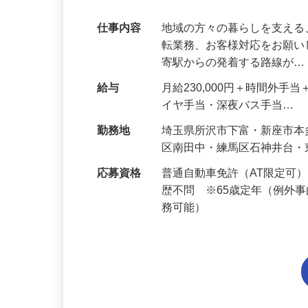
種・異職種からの転職も歓迎！
仕事内容
地域の方々の暮らしを支え
転業務、お客様対応をお願い
寄駅からの発着する路線が
給与
月給230,000円＋時間外
イヤ手当・深夜バス手当…
勤務地
埼玉県所沢市下富・新座市
区南田中・練馬区石神井台
応募資格
普通自動車免許（AT限定可
歴不問 ※65歳定年（例外
務可能）