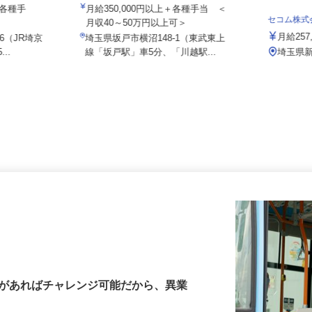
セイワロジスティクス株式会社 本社
途、各種手
月給350,000円以上＋各種手当 ＜
セコム株
月収40～50万円以上可＞
月給2
-6（JR埼京
埼玉県坂戸市横沼148-1（東武東上
...
線「坂戸駅」車5分、「川越駅...
埼玉
許があればチャレンジ可能だから、異業