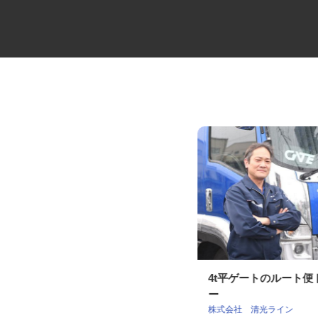
セコムの総合職
4t平ゲートのルート
ー