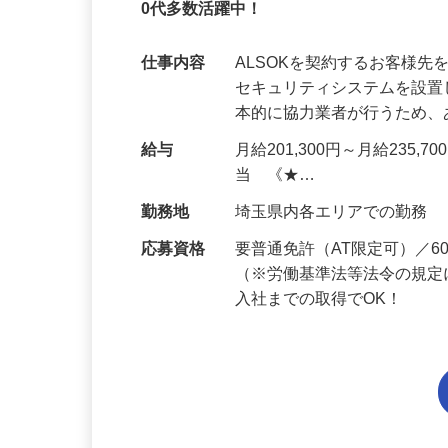
正社員
未経験OK・知識ゼロOK｜1年目で月収28
0代多数活躍中！
仕事内容
ALSOKを契約するお客様
セキュリティシステムを設
本的に協力業者が行うため
給与
月給201,300円～月給235,
当 《★…
勤務地
埼玉県内各エリアでの勤務
応募資格
要普通免許（AT限定可）／
（※労働基準法等法令の規定
入社までの取得でOK！