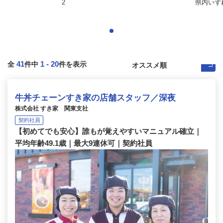
2
県内いず
41
1
-
20
全
件中
件を表示
牛丼チェーンすき家の店舗スタッフ／深夜
株式会社 すき家 関東支社
契約社員
【初めてでも安心】誰もが覚えやすいマニュアル確立｜
平均年齢49.1歳｜最大9連休可｜契約社員