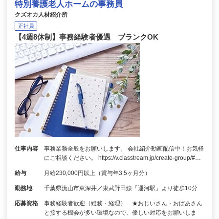
特別養護老人ホームの事務員
クズオカ人材紹介所
正社員
【4週8休制】事務経験者優遇 ブランクOK
仕事内容
事務業務全般をお願いします。 会社紹介動画配信中！お気軽
にご相談ください。 https://v.classtream.jp/create-group/#…
給与
月給230,000円以上（賞与年3.5ヶ月分）
勤務地
千葉県流山市東深井／東武野田線「運河駅」より徒歩10分
応募資格
事務経験者歓迎（総務・経理） ★おじいさん・おばあさん
と接する機会が多い環境なので、優しい対応をお願いしま