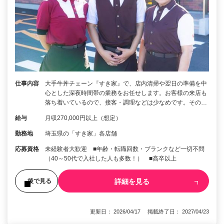
仕事内容
大手牛丼チェーン『すき家』で、店内清掃や翌日の準備を中
心とした深夜時間帯の業務をお任せします。お客様の来店も
落ち着いているので、接客・調理などは少なめです。その…
給与
月収270,000円以上（想定）
勤務地
埼玉県の「すき家」各店舗
応募資格
未経験者大歓迎 ■年齢・転職回数・ブランクなど一切不問
（40～50代で入社した人も多数！） ■高卒以上
詳細を見る
後で見る
更新日： 2026/04/17 掲載終了日： 2027/04/23