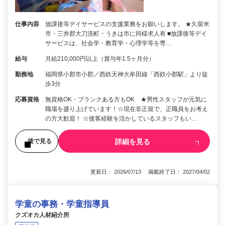
仕事内容
放課後等デイサービスの支援業務をお願いします。 ★久留米
市・三井郡大刀洗町・うきは市に同様求人有 ■放課後等デイ
サービスは、社会学・教育学・心理学等を専…
給与
月給210,000円以上（賞与年1.5ヶ月分）
勤務地
福岡県小郡市小郡／西鉄天神大牟田線「西鉄小郡駅」より徒
歩3分
応募資格
無資格OK・ブランクある方もOK ★男性スタッフが元気に
職場を盛り上げています！☆現在非正規で、正職員をお考え
の方大歓迎！ ☆接客経験を活かしているスタッフもい…
詳細を見る
後で見る
更新日： 2026/07/13 掲載終了日： 2027/04/02
学童の事務・学童指導員
クズオカ人材紹介所