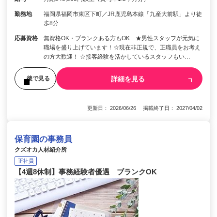
勤務地
福岡県福岡市東区下町／JR鹿児島本線「九産大前駅」より徒
歩8分
応募資格
無資格OK・ブランクある方もOK ★男性スタッフが元気に
職場を盛り上げています！☆現在非正規で、正職員をお考え
の方大歓迎！ ☆接客経験を活かしているスタッフもい…
詳細を見る
後で見る
更新日： 2026/06/26 掲載終了日： 2027/04/02
保育園の事務員
クズオカ人材紹介所
正社員
【4週8休制】事務経験者優遇 ブランクOK