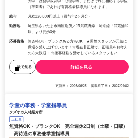
大学・社会学教育学・心理学等、またはそれに相応する学位
（卒業者）であれば有資格者指導員になれます。…
給与
月給220,000円以上（賞与年2ヶ月分）
勤務地
埼玉県さいたま市南区別所／JR武蔵野線・埼京線「武蔵浦和
駅」より徒歩3分
応募資格
無資格OK・ブランクある方もOK ★男性スタッフが元気に
職場を盛り上げています！☆現在非正規で、正職員をお考え
の方大歓迎！ ☆接客経験を活かしているスタッフもい…
詳細を見る
後で見る
更新日： 2026/06/25 掲載終了日： 2027/04/02
学童の事務・学童指導員
クズオカ人材紹介所
正社員
無資格OK・ブランクOK 完全週休2日制（土曜・日曜）
高待遇の事務兼学童指導員