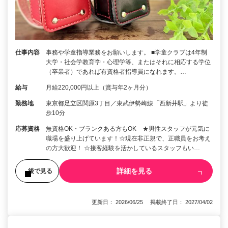
仕事内容
事務や学童指導業務をお願いします。 ■学童クラブは4年制
大学・社会学教育学・心理学等、またはそれに相応する学位
（卒業者）であれば有資格者指導員になれます。…
給与
月給220,000円以上（賞与年2ヶ月分）
勤務地
東京都足立区関原3丁目／東武伊勢崎線「西新井駅」より徒
歩10分
応募資格
無資格OK・ブランクある方もOK ★男性スタッフが元気に
職場を盛り上げています！☆現在非正規で、正職員をお考え
の方大歓迎！ ☆接客経験を活かしているスタッフもい…
詳細を見る
後で見る
更新日： 2026/06/25 掲載終了日： 2027/04/02