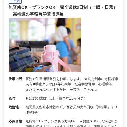
正社員
無資格OK・ブランクOK 完全週休2日制（土曜・日曜）
高待遇の事務兼学童指導員
仕事内容
事務や学童指導業務をお願いします。 ★北九州市にも同様求
人有 ■学童クラブは4年制大学・社会学教育学・心理学等、
またはそれに相応する学位（卒業者）であれ…
給与
月給230,000円以上（賞与年1.5ヶ月分）
勤務地
福岡県久留米市津福本町／西鉄天神大牟田線「津福駅」より
徒歩3分
応募資格
無資格OK・ブランクある方もOK ★男性スタッフが元気に
職場を盛り上げています！☆現在非正規で、正職員をお考え