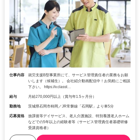
仕事内容
就労支援B型事業所にて、サービス管理責任者の業務をお願
いします（候補生）。 会社紹介動画配信中！お気軽にご相談
下さい。 https://v.classt…
給与
月給270,000円以上（賞与年1.5ヶ月分）
勤務地
茨城県石岡市柿岡／JR常磐線「石岡駅」より車5分
応募資格
放課後等デイサービス、老人介護施設、特別養護老人ホーム
などでの5年以上の経験者等（サービス管理責任者基礎研修
受講資格者）