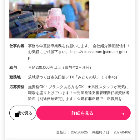
仕事内容
事務や学童指導業務をお願いします。 会社紹介動画配信中！
お気軽にご相談下さい。 https://v.classtream.jp/create-grou
p…
給与
月給230,000円以上（賞与年2ヶ月分）
勤務地
茨城県つくば市矢田部／TX「みどりの駅」より車4分
応募資格
無資格OK・ブランクある方もOK ★男性スタッフが元気に
職場を盛り上げています！☆児童発達支援管理責任者資格者
歓迎（別途俸給査定します）☆現在非正規で、正職員を…
詳細を見る
後で見る
更新日： 2026/06/25 掲載終了日： 2027/04/02