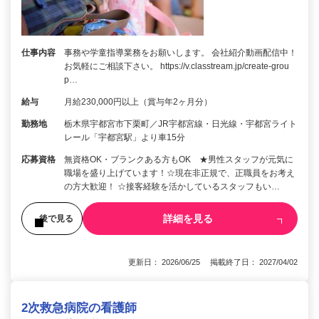
仕事内容
事務や学童指導業務をお願いします。 会社紹介動画配信中！
お気軽にご相談下さい。 https://v.classtream.jp/create-grou
p…
給与
月給230,000円以上（賞与年2ヶ月分）
勤務地
栃木県宇都宮市下栗町／JR宇都宮線・日光線・宇都宮ライト
レール「宇都宮駅」より車15分
応募資格
無資格OK・ブランクある方もOK ★男性スタッフが元気に
職場を盛り上げています！☆現在非正規で、正職員をお考え
の方大歓迎！ ☆接客経験を活かしているスタッフもい…
詳細を見る
後で見る
更新日： 2026/06/25 掲載終了日： 2027/04/02
2次救急病院の看護師