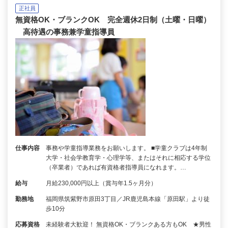
正社員
無資格OK・ブランクOK 完全週休2日制（土曜・日曜）
高待遇の事務兼学童指導員
仕事内容
事務や学童指導業務をお願いします。 ■学童クラブは4年制
大学・社会学教育学・心理学等、またはそれに相応する学位
（卒業者）であれば有資格者指導員になれます。…
給与
月給230,000円以上（賞与年1.5ヶ月分）
勤務地
福岡県筑紫野市原田3丁目／JR鹿児島本線「原田駅」より徒
歩10分
応募資格
未経験者大歓迎！ 無資格OK・ブランクある方もOK ★男性