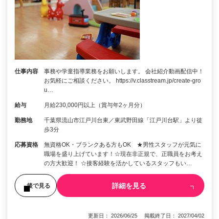
仕事内容
事務や学童指導業務をお願いします。 会社紹介動画配信中！
お気軽にご相談ください。 https://v.classtream.jp/create-gro
u…
給与
月給230,000円以上（賞与年2ヶ月分）
勤務地
千葉県流山市江戸川台東／東武野田線「江戸川台駅」より徒
歩3分
応募資格
無資格OK・ブランクある方もOK ★男性スタッフが元気に
職場を盛り上げています！☆現在非正規で、正職員をお考え
の方大歓迎！ ☆接客経験を活かしているスタッフもい…
詳細を見る
後で見る
更新日： 2026/06/25 掲載終了日： 2027/04/02