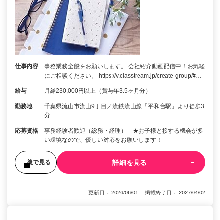
仕事内容
事務業務全般をお願いします。 会社紹介動画配信中！お気軽
にご相談ください。 https://v.classtream.jp/create-group/#…
給与
月給230,000円以上（賞与年3.5ヶ月分）
勤務地
千葉県流山市流山9丁目／流鉄流山線「平和台駅」より徒歩3
分
応募資格
事務経験者歓迎（総務・経理） ★お子様と接する機会が多
い環境なので、優しい対応をお願いします！
詳細を見る
後で見る
更新日： 2026/06/01 掲載終了日： 2027/04/02