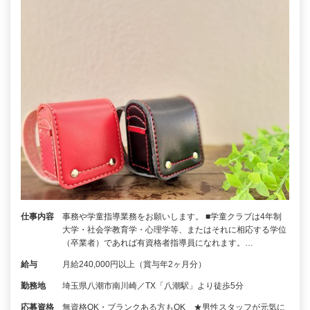
仕事内容
事務や学童指導業務をお願いします。 ■学童クラブは4年制
大学・社会学教育学・心理学等、またはそれに相応する学位
（卒業者）であれば有資格者指導員になれます。…
給与
月給240,000円以上（賞与年2ヶ月分）
勤務地
埼玉県八潮市南川崎／TX「八潮駅」より徒歩5分
応募資格
無資格OK・ブランクある方もOK ★男性スタッフが元気に