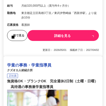
給与
月給320,000円以上（賞与年4ヶ月分）
勤務地
東京都足立区島根3丁目／東武伊勢崎線「西新井駅」より徒
歩10分
応募資格
看護師
詳細を見る
後で見る
更新日： 2026/05/01 掲載終了日： 2027/04/02
学童の事務・学童指導員
クズオカ人材紹介所
正社員
無資格OK・ブランクOK 完全週休2日制（土曜・日曜）
高待遇の事務兼学童指導員