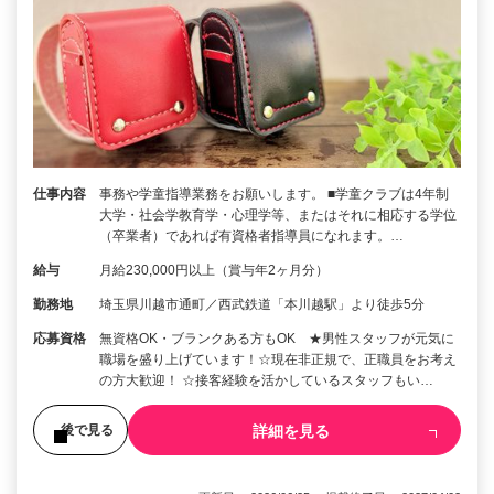
仕事内容
事務や学童指導業務をお願いします。 ■学童クラブは4年制
大学・社会学教育学・心理学等、またはそれに相応する学位
（卒業者）であれば有資格者指導員になれます。…
給与
月給230,000円以上（賞与年2ヶ月分）
勤務地
埼玉県川越市通町／西武鉄道「本川越駅」より徒歩5分
応募資格
無資格OK・ブランクある方もOK ★男性スタッフが元気に
職場を盛り上げています！☆現在非正規で、正職員をお考え
の方大歓迎！ ☆接客経験を活かしているスタッフもい…
詳細を見る
後で見る