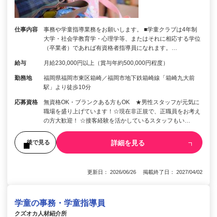
仕事内容
事務や学童指導業務をお願いします。 ■学童クラブは4年制
大学・社会学教育学・心理学等、またはそれに相応する学位
（卒業者）であれば有資格者指導員になれます。…
給与
月給230,000円以上（賞与年約500,000円程度）
勤務地
福岡県福岡市東区箱崎／福岡市地下鉄箱崎線「箱崎九大前
駅」より徒歩10分
応募資格
無資格OK・ブランクある方もOK ★男性スタッフが元気に
職場を盛り上げています！☆現在非正規で、正職員をお考え
の方大歓迎！ ☆接客経験を活かしているスタッフもい…
詳細を見る
後で見る
更新日： 2026/06/26 掲載終了日： 2027/04/02
学童の事務・学童指導員
クズオカ人材紹介所