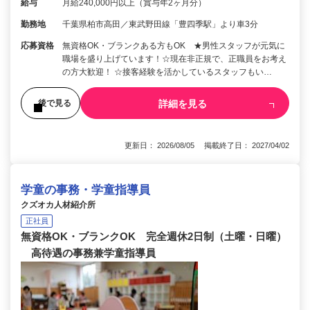
給与
月給240,000円以上（賞与年2ヶ月分）
勤務地
千葉県柏市高田／東武野田線「豊四季駅」より車3分
応募資格
無資格OK・ブランクある方もOK ★男性スタッフが元気に
職場を盛り上げています！☆現在非正規で、正職員をお考え
の方大歓迎！ ☆接客経験を活かしているスタッフもい…
詳細を見る
後で見る
更新日： 2026/08/05 掲載終了日： 2027/04/02
学童の事務・学童指導員
クズオカ人材紹介所
正社員
無資格OK・ブランクOK 完全週休2日制（土曜・日曜）
高待遇の事務兼学童指導員