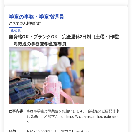
学童の事務・学童指導員
クズオカ人材紹介所
正社員
無資格OK・ブランクOK 完全週休2日制（土曜・日曜）
高待遇の事務兼学童指導員
仕事内容
事務や学童指導業務をお願いします。 会社紹介動画配信中！
お気軽にご相談下さい。 https://v.classtream.jp/create-grou
p…
給与
月給240,000円以上（賞与年1.5ヶ月分）