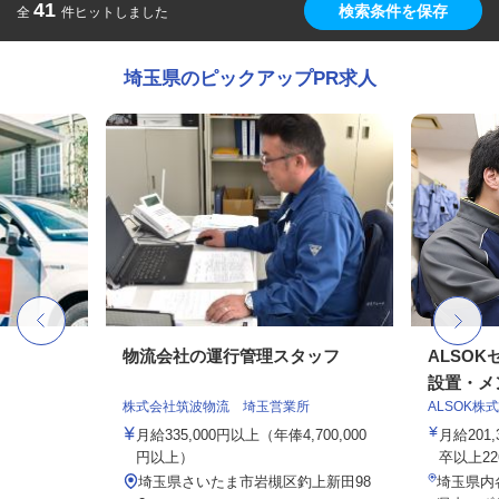
41
検索条件を保存
全
件ヒットしました
埼玉県のピックアップPR求人
物流会社の運行管理スタッフ
ALSO
設置・メン
株式会社筑波物流 埼玉営業所
ALSOK株
月給335,000円以上（年俸4,700,000
月給201
円以上）
卒以上226,
埼玉県さいたま市岩槻区釣上新田98
埼玉県内