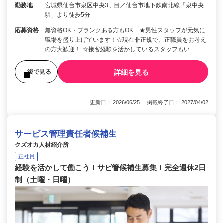
勤務地
宮城県仙台市泉区中央3丁目／仙台市地下鉄南北線「泉中央
駅」より徒歩5分
応募資格
無資格OK・ブランクある方もOK ★男性スタッフが元気に
職場を盛り上げています！☆現在非正規で、正職員をお考え
の方大歓迎！ ☆接客経験を活かしているスタッフもい…
詳細を見る
後で見る
更新日： 2026/06/25 掲載終了日： 2027/04/02
サービス管理責任者候補生
クズオカ人材紹介所
正社員
経験を活かして働こう！サビ管候補生募集！完全週休2日
制（土曜・日曜）