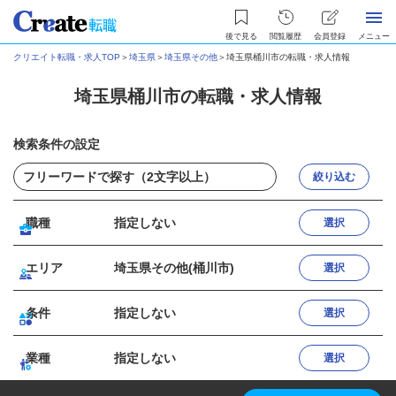
後で見る
閲覧履歴
会員登録
メニュー
クリエイト転職・求人TOP
＞
埼玉県
＞
埼玉県その他
＞
埼玉県桶川市の転職・求人情報
埼玉県桶川市の転職・求人情報
検索条件の設定
絞り込む
職種
指定しない
選択
エリア
埼玉県その他(桶川市)
選択
条件
指定しない
選択
業種
指定しない
選択