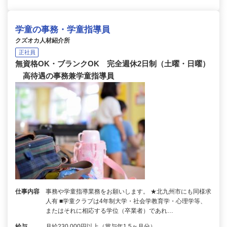
学童の事務・学童指導員
クズオカ人材紹介所
正社員
無資格OK・ブランクOK 完全週休2日制（土曜・日曜）
高待遇の事務兼学童指導員
仕事内容
事務や学童指導業務をお願いします。 ★北九州市にも同様求
人有 ■学童クラブは4年制大学・社会学教育学・心理学等、
またはそれに相応する学位（卒業者）であれ…
給与
月給230,000円以上（賞与年1.5ヶ月分）