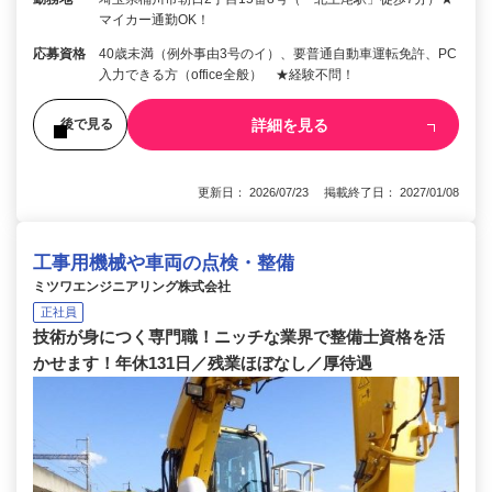
マイカー通勤OK！
応募資格
40歳未満（例外事由3号のイ）、要普通自動車運転免許、PC
入力できる方（office全般） ★経験不問！
詳細を見る
後で見る
更新日： 2026/07/23 掲載終了日： 2027/01/08
工事用機械や車両の点検・整備
ミツワエンジニアリング株式会社
正社員
技術が身につく専門職！ニッチな業界で整備士資格を活
かせます！年休131日／残業ほぼなし／厚待遇