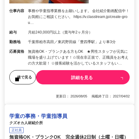
仕事内容
事務や学童指導業務をお願いします。 会社紹介動画配信中！
お気軽にご相談ください。 https://v.classtream.jp/create-gro
u…
給与
月給240,000円以上（賞与年2ヶ月分）
勤務地
千葉県柏市高田／東武野田線「豊四季駅」より車3分
応募資格
無資格OK・ブランクある方もOK ★男性スタッフが元気に
職場を盛り上げています！☆現在非正規で、正職員をお考え
の方大歓迎！ ☆接客経験を活かしているスタッフもい…
詳細を見る
後で見る
更新日： 2026/08/05 掲載終了日： 2027/04/02
学童の事務・学童指導員
クズオカ人材紹介所
正社員
無資格OK・ブランクOK 完全週休2日制（土曜・日曜）