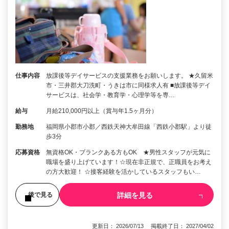
仕事内容
放課後等デイサービスの支援業務をお願いします。 ★久留米
市・三井郡大刀洗町・うきは市に同様求人有 ■放課後等デイ
サービスは、社会学・教育学・心理学等を専…
給与
月給210,000円以上（賞与年1.5ヶ月分）
勤務地
福岡県小郡市小郡／西鉄天神大牟田線「西鉄小郡駅」より徒
歩3分
応募資格
無資格OK・ブランクある方もOK ★男性スタッフが元気に
職場を盛り上げています！☆現在非正規で、正職員をお考え
の方大歓迎！ ☆接客経験を活かしているスタッフもい…
詳細を見る
後で見る
更新日： 2026/07/13 掲載終了日： 2027/04/02