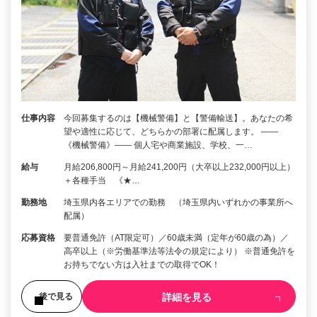
仕事内容
今回募集するのは【機械警備】と【警備輸送】。あなたの希
望や適性に応じて、どちらかの部署に配属します。 ――
《機械警備》―― 個人宅や商業施設、学校、一…
給与
月給206,800円～月給241,200円（大卒以上232,000円以上）
＋各種手当 《★…
勤務地
埼玉県内各エリアでの勤務 （埼玉県内いずれかの事業所へ
配属）
応募資格
要普通免許（AT限定可）／60歳未満（定年が60歳の為）／
高卒以上（※労働基準法等法令の規定により） ※普通免許を
お持ちでない方は入社までの取得でOK！
詳細を見る
後で見る