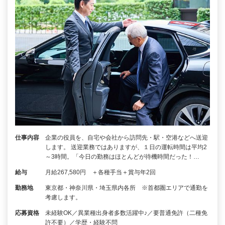
仕事内容
企業の役員を、自宅や会社から訪問先・駅・空港などへ送迎
します。 送迎業務ではありますが、１日の運転時間は平均2
～3時間。「今日の勤務はほとんどが待機時間だった！…
給与
月給267,580円 ＋各種手当＋賞与年2回
勤務地
東京都・神奈川県・埼玉県内各所 ※首都圏エリアで通勤を
考慮します。
応募資格
未経験OK／異業種出身者多数活躍中♪／要普通免許（二種免
許不要）／学歴・経験不問