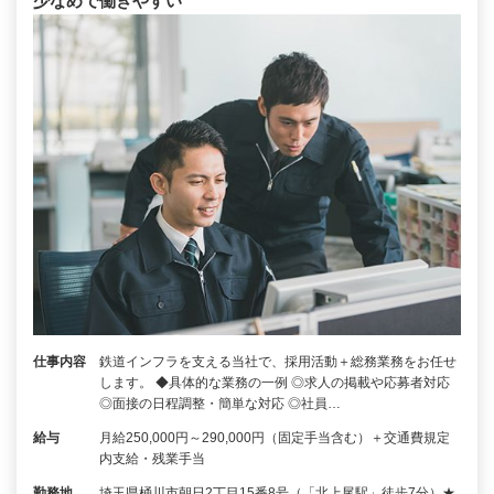
少なめで働きやすい
仕事内容
鉄道インフラを支える当社で、採用活動＋総務業務をお任せ
します。 ◆具体的な業務の一例 ◎求人の掲載や応募者対応
◎面接の日程調整・簡単な対応 ◎社員…
給与
月給250,000円～290,000円（固定手当含む）＋交通費規定
内支給・残業手当
勤務地
埼玉県桶川市朝日2丁目15番8号（「北上尾駅」徒歩7分）★