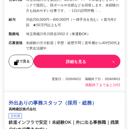
ックで巡回し、段ボールや古紙などを回収します。未経験の
方も始めやすい仕事です。 ・1日の訪問件数：…
給与
月給250,000円～400,000円（一律手当を含む）＋賞与年2
回 ★50万円以上も可
勤務地
埼玉県桶川市川田谷3502-3（車通勤OK）
応募資格
未経験の方大歓迎｜学歴・経歴不問｜若年層から40代50代ま
で男女活躍中
詳細を見る
後で見る
更新日： 2026/06/22 掲載終了日： 2026/08/21
掲載終了まであと14日
外出ありの事務スタッフ（採用・総務）
高崎建設株式会社
正社員
鉄道インフラで安定！未経験OK｜外に出る事務職｜残業