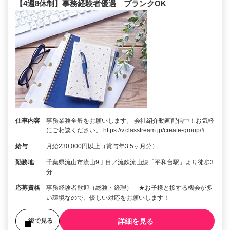
【4週8休制】事務経験者優遇 ブランクOK
仕事内容
事務業務全般をお願いします。 会社紹介動画配信中！お気軽
にご相談ください。 https://v.classtream.jp/create-group/#…
給与
月給230,000円以上（賞与年3.5ヶ月分）
勤務地
千葉県流山市流山9丁目／流鉄流山線「平和台駅」より徒歩3
分
応募資格
事務経験者歓迎（総務・経理） ★お子様と接する機会が多
い環境なので、優しい対応をお願いします！
詳細を見る
後で見る