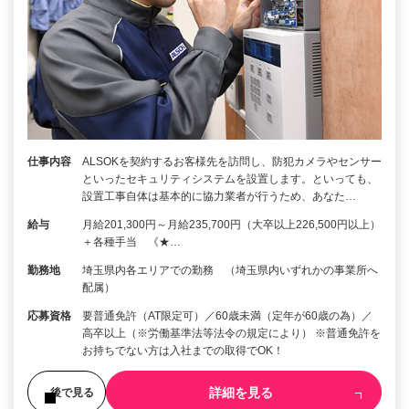
仕事内容
ALSOKを契約するお客様先を訪問し、防犯カメラやセンサー
といったセキュリティシステムを設置します。といっても、
設置工事自体は基本的に協力業者が行うため、あなた…
給与
月給201,300円～月給235,700円（大卒以上226,500円以上）
＋各種手当 《★…
勤務地
埼玉県内各エリアでの勤務 （埼玉県内いずれかの事業所へ
配属）
応募資格
要普通免許（AT限定可）／60歳未満（定年が60歳の為）／
高卒以上（※労働基準法等法令の規定により） ※普通免許を
お持ちでない方は入社までの取得でOK！
詳細を見る
後で見る