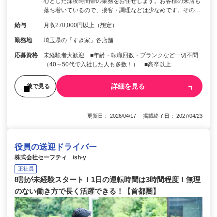
心とした深夜時間帯の業務をお任せします。お客様の来店も
落ち着いているので、接客・調理などは少なめです。その…
給与
月収270,000円以上（想定）
勤務地
埼玉県の「すき家」各店舗
応募資格
未経験者大歓迎 ■年齢・転職回数・ブランクなど一切不問
（40～50代で入社した人も多数！） ■高卒以上
詳細を見る
後で見る
更新日： 2026/04/17 掲載終了日： 2027/04/23
役員の送迎ドライバー
株式会社セーフティ /sh-y
正社員
8割が未経験スタート！1日の運転時間は3時間程度！無理
のない働き方で長く活躍できる！【首都圏】