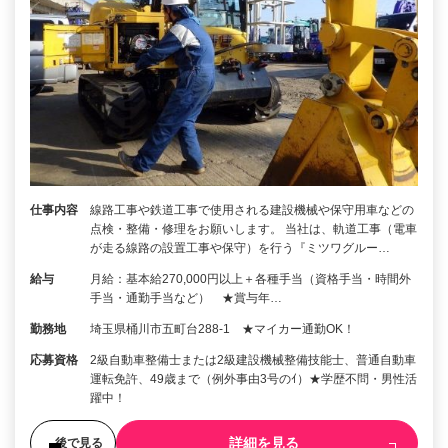
仕事内容
線路工事や鉄道工事で使用される建設機械や保守用車などの
点検・整備・修理をお願いします。 当社は、軌道工事（電車
が走る線路の設置工事や保守）を行う『ミツワグルー…
給与
月給：基本給270,000円以上＋各種手当（資格手当・時間外
手当・通勤手当など） ★賞与年…
勤務地
埼玉県桶川市五町台288‐1 ★マイカー通勤OK！
応募資格
2級自動車整備士または2級建設機械整備技能士、普通自動車
運転免許、49歳まで（例外事由3号のｲ）★学歴不問・男性活
躍中！
詳細を見る
後で見る