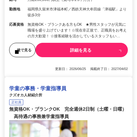
勤務地
福岡県久留米市津福本町／西鉄天神大牟田線「津福駅」より
徒歩3分
応募資格
無資格OK・ブランクある方もOK ★男性スタッフが元気に
職場を盛り上げています！☆現在非正規で、正職員をお考え
の方大歓迎！ ☆接客経験を活かしているスタッフもい…
詳細を見る
後で見る
更新日： 2026/06/25 掲載終了日： 2027/04/02
学童の事務・学童指導員
クズオカ人材紹介所
正社員
無資格OK・ブランクOK 完全週休2日制（土曜・日曜）
高待遇の事務兼学童指導員