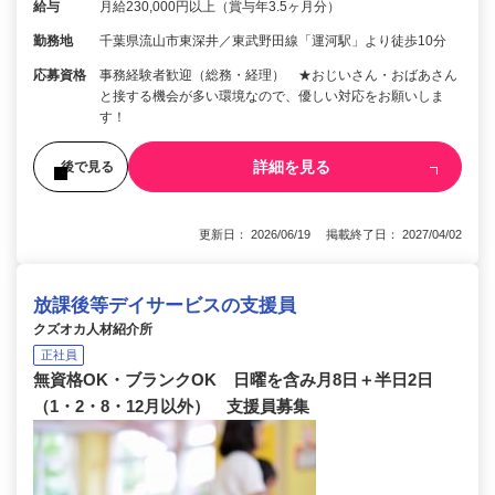
給与
月給230,000円以上（賞与年3.5ヶ月分）
勤務地
千葉県流山市東深井／東武野田線「運河駅」より徒歩10分
応募資格
事務経験者歓迎（総務・経理） ★おじいさん・おばあさん
と接する機会が多い環境なので、優しい対応をお願いしま
す！
詳細を見る
後で見る
更新日： 2026/06/19 掲載終了日： 2027/04/02
放課後等デイサービスの支援員
クズオカ人材紹介所
正社員
無資格OK・ブランクOK 日曜を含み月8日＋半日2日
（1・2・8・12月以外） 支援員募集