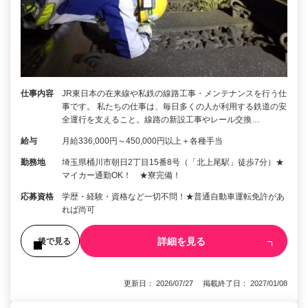
仕事内容
JR東日本の在来線や私鉄の線路工事・メンテナンスを行う仕
事です。 私たちの仕事は、毎日多くの人が利用する鉄道の安
全運行を支えること。線路の新設工事やレール交換…
給与
月給336,000円～450,000円以上＋各種手当
勤務地
埼玉県桶川市朝日2丁目15番8号（「北上尾駅」徒歩7分）★
マイカー通勤OK！ ★寮完備！
応募資格
学歴・経験・資格など一切不問！★普通自動車運転免許があ
れば尚可
詳細を見る
後で見る
更新日： 2026/07/27 掲載終了日： 2027/01/08