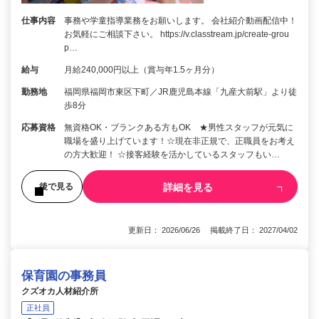
仕事内容
事務や学童指導業務をお願いします。 会社紹介動画配信中！
お気軽にご相談下さい。 https://v.classtream.jp/create-grou
p…
給与
月給240,000円以上（賞与年1.5ヶ月分）
勤務地
福岡県福岡市東区下町／JR鹿児島本線「九産大前駅」より徒
歩8分
応募資格
無資格OK・ブランクある方もOK ★男性スタッフが元気に
職場を盛り上げています！☆現在非正規で、正職員をお考え
の方大歓迎！ ☆接客経験を活かしているスタッフもい…
詳細を見る
後で見る
更新日： 2026/06/26 掲載終了日： 2027/04/02
保育園の事務員
クズオカ人材紹介所
正社員