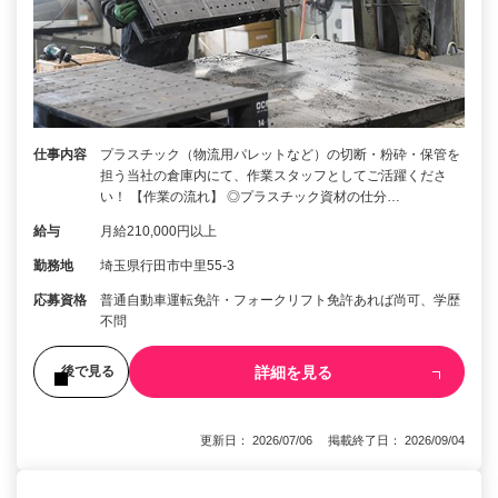
仕事内容
プラスチック（物流用パレットなど）の切断・粉砕・保管を
担う当社の倉庫内にて、作業スタッフとしてご活躍くださ
い！ 【作業の流れ】 ◎プラスチック資材の仕分…
給与
月給210,000円以上
勤務地
埼玉県行田市中里55-3
応募資格
普通自動車運転免許・フォークリフト免許あれば尚可、学歴
不問
詳細を見る
後で見る
更新日： 2026/07/06 掲載終了日： 2026/09/04