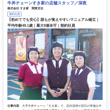
牛丼チェーンすき家の店舗スタッフ／深夜
株式会社 すき家 関東支社
契約社員
【初めてでも安心】誰もが覚えやすいマニュアル確立｜
平均年齢49.1歳｜最大9連休可｜契約社員
仕事内容
大手牛丼チェーン『すき家』で、店内清掃や翌日の準備を中