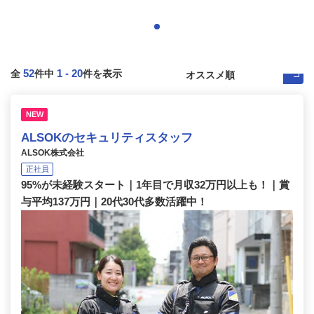
52
1
-
20
全
件中
件を表示
NEW
ALSOKのセキュリティスタッフ
ALSOK株式会社
正社員
95%が未経験スタート｜1年目で月収32万円以上も！｜賞
与平均137万円｜20代30代多数活躍中！