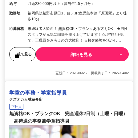
給与
月給230,000円以上（賞与年1.5ヶ月分）
勤務地
福岡県筑紫野市原田3丁目／JR鹿児島本線「原田駅」より徒
歩10分
応募資格
未経験者大歓迎！ 無資格OK・ブランクある方もOK ★男性
スタッフが元気に職場を盛り上げています！☆現在非正規
で、正職員をお考えの方大歓迎！ ☆接客経験を活かし…
詳細を見る
後で見る
更新日： 2026/06/26 掲載終了日： 2027/04/02
学童の事務・学童指導員
クズオカ人材紹介所
正社員
無資格OK・ブランクOK 完全週休2日制（土曜・日曜）
高待遇の事務兼学童指導員