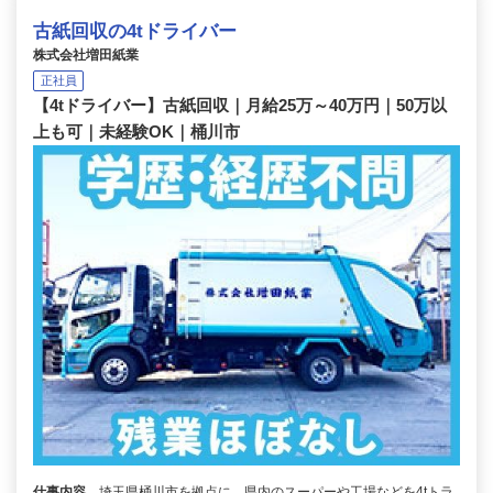
古紙回収の4tドライバー
株式会社増田紙業
正社員
【4tドライバー】古紙回収｜月給25万～40万円｜50万以
上も可｜未経験OK｜桶川市
仕事内容
埼玉県桶川市を拠点に、県内のスーパーや工場などを4tトラ