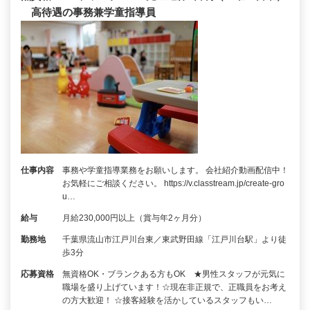
高待遇の事務兼学童指導員
仕事内容
事務や学童指導業務をお願いします。 会社紹介動画配信中！
お気軽にご相談ください。 https://v.classtream.jp/create-gro
u…
給与
月給230,000円以上（賞与年2ヶ月分）
勤務地
千葉県流山市江戸川台東／東武野田線「江戸川台駅」より徒
歩3分
応募資格
無資格OK・ブランクある方もOK ★男性スタッフが元気に
職場を盛り上げています！☆現在非正規で、正職員をお考え
の方大歓迎！ ☆接客経験を活かしているスタッフもい…