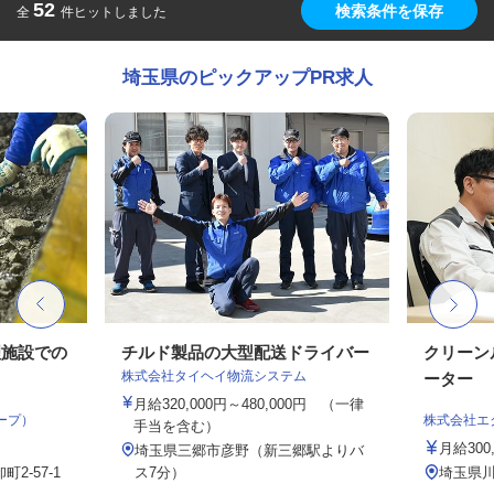
52
検索条件を保存
全
件ヒットしました
埼玉県のピックアップPR求人
理施設での
チルド製品の大型配送ドライバー
クリーン
株式会社タイヘイ物流システム
ーター
月給320,000円～480,000円 （一律
ープ）
株式会社エ
手当を含む）
月給300,
埼玉県三郷市彦野（新三郷駅よりバ
2-57-1
ス7分）
埼玉県川口