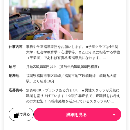
仕事内容
事務や学童指導業務をお願いします。 ■学童クラブは4年制
大学・社会学教育学・心理学等、またはそれに相応する学位
（卒業者）であれば有資格者指導員になれます。…
給与
月給230,000円以上（賞与年約500,000円程度）
勤務地
福岡県福岡市東区箱崎／福岡市地下鉄箱崎線「箱崎九大前
駅」より徒歩10分
応募資格
無資格OK・ブランクある方もOK ★男性スタッフが元気に
職場を盛り上げています！☆現在非正規で、正職員をお考え
の方大歓迎！ ☆接客経験を活かしているスタッフもい…
詳細を見る
後で見る