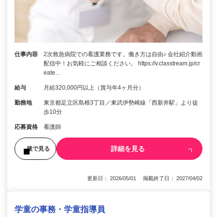
仕事内容
2次救急病院での看護業務です。働き方は自由♪ 会社紹介動画
配信中！お気軽にご相談ください。 https://v.classtream.jp/cr
eate…
給与
月給320,000円以上（賞与年4ヶ月分）
勤務地
東京都足立区島根3丁目／東武伊勢崎線「西新井駅」より徒
歩10分
応募資格
看護師
詳細を見る
後で見る
更新日： 2026/05/01 掲載終了日： 2027/04/02
学童の事務・学童指導員