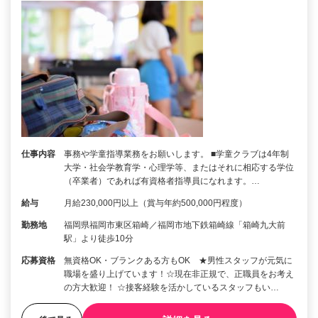
仕事内容
事務や学童指導業務をお願いします。 ■学童クラブは4年制
大学・社会学教育学・心理学等、またはそれに相応する学位
（卒業者）であれば有資格者指導員になれます。…
給与
月給230,000円以上（賞与年約500,000円程度）
勤務地
福岡県福岡市東区箱崎／福岡市地下鉄箱崎線「箱崎九大前
駅」より徒歩10分
応募資格
無資格OK・ブランクある方もOK ★男性スタッフが元気に
職場を盛り上げています！☆現在非正規で、正職員をお考え
の方大歓迎！ ☆接客経験を活かしているスタッフもい…