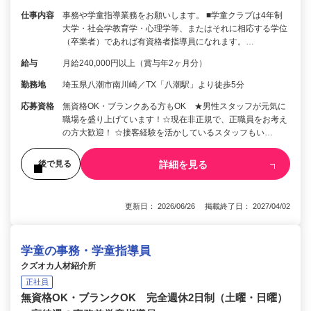
仕事内容
事務や学童指導業務をお願いします。 ■学童クラブは4年制
大学・社会学教育学・心理学等、またはそれに相応する学位
（卒業者）であれば有資格者指導員になれます。…
給与
月給240,000円以上（賞与年2ヶ月分）
勤務地
埼玉県八潮市南川崎／TX「八潮駅」より徒歩5分
応募資格
無資格OK・ブランクある方もOK ★男性スタッフが元気に
職場を盛り上げています！☆現在非正規で、正職員をお考え
の方大歓迎！ ☆接客経験を活かしているスタッフもい…
詳細を見る
後で見る
更新日： 2026/06/26 掲載終了日： 2027/04/02
学童の事務・学童指導員
クズオカ人材紹介所
正社員
無資格OK・ブランクOK 完全週休2日制（土曜・日曜）