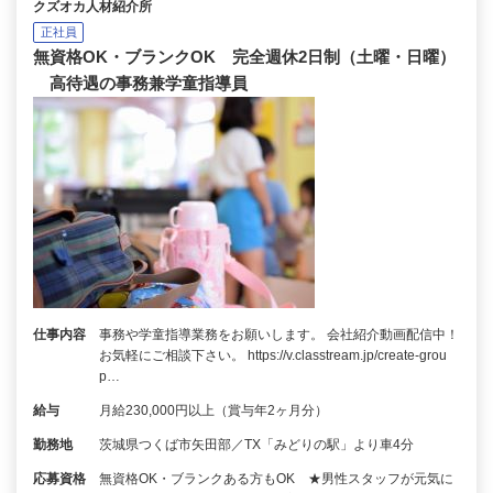
クズオカ人材紹介所
正社員
無資格OK・ブランクOK 完全週休2日制（土曜・日曜）
高待遇の事務兼学童指導員
仕事内容
事務や学童指導業務をお願いします。 会社紹介動画配信中！
お気軽にご相談下さい。 https://v.classtream.jp/create-grou
p…
給与
月給230,000円以上（賞与年2ヶ月分）
勤務地
茨城県つくば市矢田部／TX「みどりの駅」より車4分
応募資格
無資格OK・ブランクある方もOK ★男性スタッフが元気に