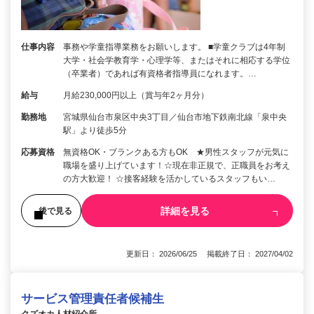
仕事内容
事務や学童指導業務をお願いします。 ■学童クラブは4年制
大学・社会学教育学・心理学等、またはそれに相応する学位
（卒業者）であれば有資格者指導員になれます。…
給与
月給230,000円以上（賞与年2ヶ月分）
勤務地
宮城県仙台市泉区中央3丁目／仙台市地下鉄南北線「泉中央
駅」より徒歩5分
応募資格
無資格OK・ブランクある方もOK ★男性スタッフが元気に
職場を盛り上げています！☆現在非正規で、正職員をお考え
の方大歓迎！ ☆接客経験を活かしているスタッフもい…
詳細を見る
後で見る
更新日： 2026/06/25 掲載終了日： 2027/04/02
サービス管理責任者候補生
クズオカ人材紹介所