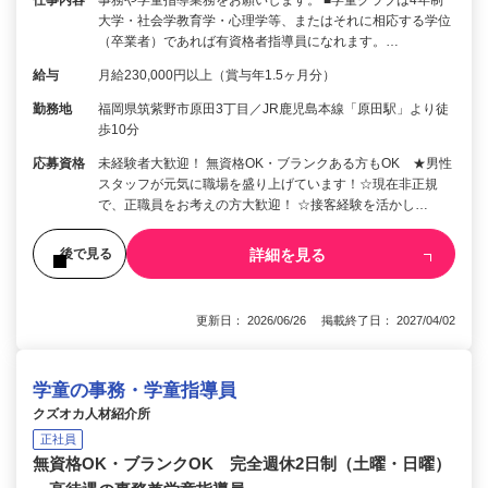
大学・社会学教育学・心理学等、またはそれに相応する学位
（卒業者）であれば有資格者指導員になれます。…
給与
月給230,000円以上（賞与年1.5ヶ月分）
勤務地
福岡県筑紫野市原田3丁目／JR鹿児島本線「原田駅」より徒
歩10分
応募資格
未経験者大歓迎！ 無資格OK・ブランクある方もOK ★男性
スタッフが元気に職場を盛り上げています！☆現在非正規
で、正職員をお考えの方大歓迎！ ☆接客経験を活かし…
詳細を見る
後で見る
更新日： 2026/06/26 掲載終了日： 2027/04/02
学童の事務・学童指導員
クズオカ人材紹介所
正社員
無資格OK・ブランクOK 完全週休2日制（土曜・日曜）