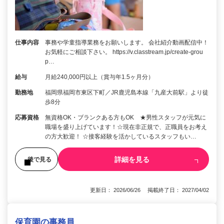
仕事内容
事務や学童指導業務をお願いします。 会社紹介動画配信中！
お気軽にご相談下さい。 https://v.classtream.jp/create-grou
p…
給与
月給240,000円以上（賞与年1.5ヶ月分）
勤務地
福岡県福岡市東区下町／JR鹿児島本線「九産大前駅」より徒
歩8分
応募資格
無資格OK・ブランクある方もOK ★男性スタッフが元気に
職場を盛り上げています！☆現在非正規で、正職員をお考え
の方大歓迎！ ☆接客経験を活かしているスタッフもい…
詳細を見る
後で見る
更新日： 2026/06/26 掲載終了日： 2027/04/02
保育園の事務員