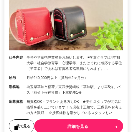
仕事内容
事務や学童指導業務をお願いします。 ■学童クラブは4年制
大学・社会学教育学・心理学等、またはそれに相応する学位
（卒業者）であれば有資格者指導員になれます。…
給与
月給240,000円以上（賞与年2ヶ月分）
勤務地
埼玉県草加市稲荷／東武伊勢崎線「草加駅」より車5分、バ
ス「稲荷下根神社前」下車徒歩1分
応募資格
無資格OK・ブランクある方もOK ★男性スタッフが元気に
職場を盛り上げています！☆現在非正規で、正職員をお考え
の方大歓迎！ ☆接客経験を活かしているスタッフもい…
詳細を見る
後で見る