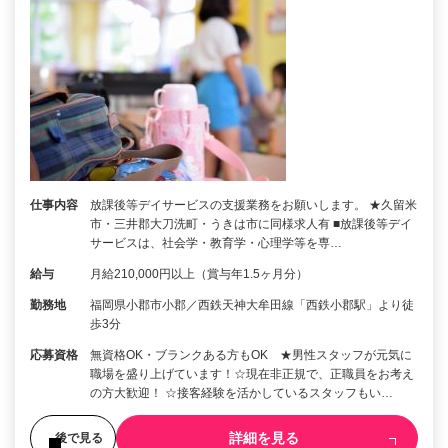
仕事内容
放課後等デイサービスの支援業務をお願いします。 ★久留米
市・三井郡大刀洗町・うきは市に同様求人有 ■放課後等デイ
サービスは、社会学・教育学・心理学等を専…
給与
月給210,000円以上（賞与年1.5ヶ月分）
勤務地
福岡県小郡市小郡／西鉄天神大牟田線「西鉄小郡駅」より徒
歩3分
応募資格
無資格OK・ブランクある方もOK ★男性スタッフが元気に
職場を盛り上げています！☆現在非正規で、正職員をお考え
の方大歓迎！ ☆接客経験を活かしているスタッフもい…
詳細を見る
後で見る