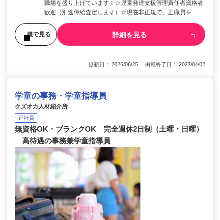
職場を盛り上げています！☆児童発達支援管理責任者資格者
歓迎（別途俸給査定します）☆現在非正規で、正職員を…
詳細を見る
後で見る
更新日： 2026/06/25 掲載終了日： 2027/04/02
学童の事務・学童指導員
クズオカ人材紹介所
正社員
無資格OK・ブランクOK 完全週休2日制（土曜・日曜）
高待遇の事務兼学童指導員