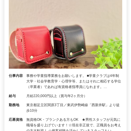
仕事内容
事務や学童指導業務をお願いします。 ■学童クラブは4年制
大学・社会学教育学・心理学等、またはそれに相応する学位
（卒業者）であれば有資格者指導員になれます。…
給与
月給220,000円以上（賞与年2ヶ月分）
勤務地
東京都足立区関原3丁目／東武伊勢崎線「西新井駅」より徒
歩10分
応募資格
無資格OK・ブランクある方もOK ★男性スタッフが元気に
職場を盛り上げています！☆現在非正規で、正職員をお考え
の方大歓迎！ ☆接客経験を活かしているスタッフもい…