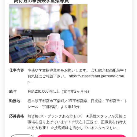
高待遇の事務兼学童指導員
仕事内容
事務や学童指導業務をお願いします。 会社紹介動画配信中！
お気軽にご相談下さい。 https://v.classtream.jp/create-grou
p…
給与
月給230,000円以上（賞与年2ヶ月分）
勤務地
栃木県宇都宮市下栗町／JR宇都宮線・日光線・宇都宮ライト
レール「宇都宮駅」より車15分
応募資格
無資格OK・ブランクある方もOK ★男性スタッフが元気に
職場を盛り上げています！☆現在非正規で、正職員をお考え
の方大歓迎！ ☆接客経験を活かしているスタッフもい…