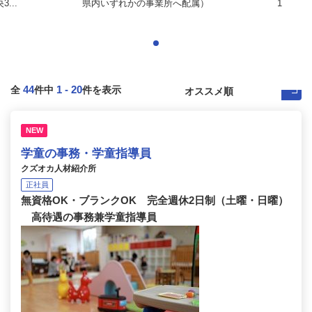
...
県内いずれかの事業所へ配属）
1
44
1
-
20
全
件中
件を表示
NEW
学童の事務・学童指導員
クズオカ人材紹介所
正社員
無資格OK・ブランクOK 完全週休2日制（土曜・日曜）
高待遇の事務兼学童指導員