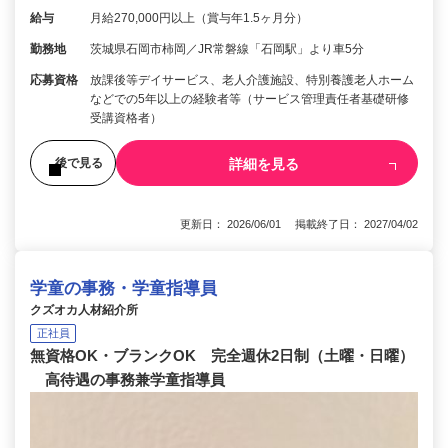
給与
月給270,000円以上（賞与年1.5ヶ月分）
勤務地
茨城県石岡市柿岡／JR常磐線「石岡駅」より車5分
応募資格
放課後等デイサービス、老人介護施設、特別養護老人ホーム
などでの5年以上の経験者等（サービス管理責任者基礎研修
受講資格者）
詳細を見る
後で見る
更新日： 2026/06/01 掲載終了日： 2027/04/02
学童の事務・学童指導員
クズオカ人材紹介所
正社員
無資格OK・ブランクOK 完全週休2日制（土曜・日曜）
高待遇の事務兼学童指導員