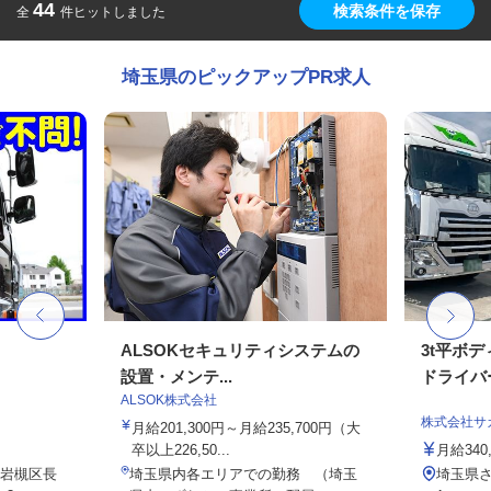
44
検索条件を保存
全
件ヒットしました
埼玉県のピックアップPR求人
ALSOKセキュリティシステムの
3t平ボ
設置・メンテ...
ドライバ
ALSOK株式会社
株式会社サ
月給201,300円～月給235,700円（大
卒以上226,50...
月給340
岩槻区長
埼玉県内各エリアでの勤務 （埼玉
埼玉県さ