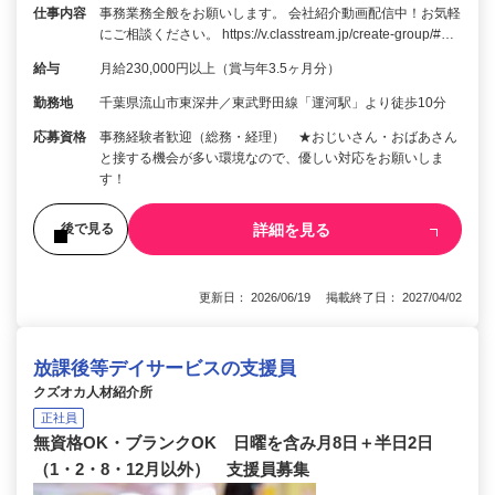
仕事内容
事務業務全般をお願いします。 会社紹介動画配信中！お気軽
にご相談ください。 https://v.classtream.jp/create-group/#…
給与
月給230,000円以上（賞与年3.5ヶ月分）
勤務地
千葉県流山市東深井／東武野田線「運河駅」より徒歩10分
応募資格
事務経験者歓迎（総務・経理） ★おじいさん・おばあさん
と接する機会が多い環境なので、優しい対応をお願いしま
す！
詳細を見る
後で見る
更新日： 2026/06/19 掲載終了日： 2027/04/02
放課後等デイサービスの支援員
クズオカ人材紹介所
正社員
無資格OK・ブランクOK 日曜を含み月8日＋半日2日
（1・2・8・12月以外） 支援員募集