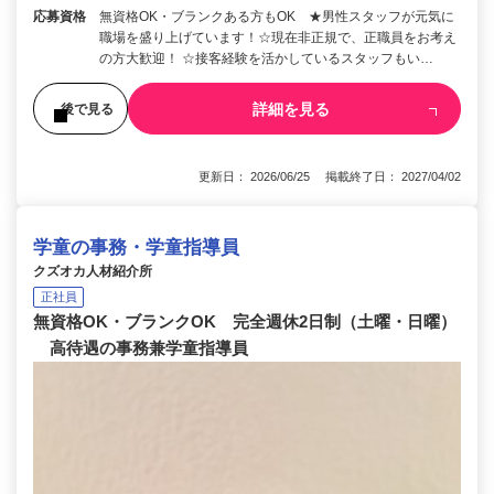
応募資格
無資格OK・ブランクある方もOK ★男性スタッフが元気に
職場を盛り上げています！☆現在非正規で、正職員をお考え
の方大歓迎！ ☆接客経験を活かしているスタッフもい…
詳細を見る
後で見る
更新日： 2026/06/25 掲載終了日： 2027/04/02
学童の事務・学童指導員
クズオカ人材紹介所
正社員
無資格OK・ブランクOK 完全週休2日制（土曜・日曜）
高待遇の事務兼学童指導員