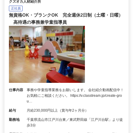
クズオカ人材紹介所
正社員
無資格OK・ブランクOK 完全週休2日制（土曜・日曜）
高待遇の事務兼学童指導員
仕事内容
事務や学童指導業務をお願いします。 会社紹介動画配信中！
お気軽にご相談ください。 https://v.classtream.jp/create-gro
u…
給与
月給230,000円以上（賞与年2ヶ月分）
勤務地
千葉県流山市江戸川台東／東武野田線「江戸川台駅」より徒
歩3分