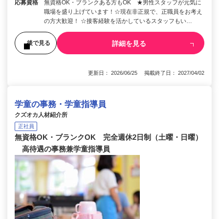
応募資格
無資格OK・ブランクある方もOK ★男性スタッフが元気に
職場を盛り上げています！☆現在非正規で、正職員をお考え
の方大歓迎！ ☆接客経験を活かしているスタッフもい…
詳細を見る
後で見る
更新日： 2026/06/25 掲載終了日： 2027/04/02
学童の事務・学童指導員
クズオカ人材紹介所
正社員
無資格OK・ブランクOK 完全週休2日制（土曜・日曜）
高待遇の事務兼学童指導員