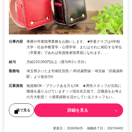
仕事内容
事務や学童指導業務をお願いします。 ■学童クラブは4年制
大学・社会学教育学・心理学等、またはそれに相応する学位
（卒業者）であれば有資格者指導員になれます。…
給与
月給220,000円以上（賞与年2ヶ月分）
勤務地
埼玉県さいたま市南区別所／JR武蔵野線・埼京線「武蔵浦和
駅」より徒歩3分
応募資格
無資格OK・ブランクある方もOK ★男性スタッフが元気に
職場を盛り上げています！☆現在非正規で、正職員をお考え
の方大歓迎！ ☆接客経験を活かしているスタッフもい…
詳細を見る
後で見る
更新日： 2026/06/25 掲載終了日： 2027/04/02