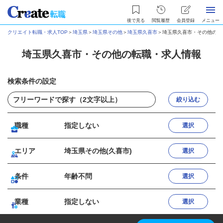
後で見る
閲覧履歴
会員登録
メニュー
クリエイト転職・求人TOP
＞
埼玉県
＞
埼玉県その他
＞
埼玉県久喜市
＞
埼玉県久喜市・その他の転
埼玉県久喜市・その他の転職・求人情報
検索条件の設定
絞り込む
職種
指定しない
選択
エリア
埼玉県その他(久喜市)
選択
条件
年齢不問
選択
業種
指定しない
選択