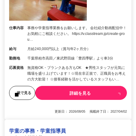
仕事内容
事務や学童指導業務をお願いします。 会社紹介動画配信中！
お気軽にご相談ください。 https://v.classtream.jp/create-gro
u…
給与
月給240,000円以上（賞与年2ヶ月分）
勤務地
千葉県柏市高田／東武野田線「豊四季駅」より車3分
応募資格
無資格OK・ブランクある方もOK ★男性スタッフが元気に
職場を盛り上げています！☆現在非正規で、正職員をお考え
の方大歓迎！ ☆接客経験を活かしているスタッフもい…
詳細を見る
後で見る
更新日： 2026/08/05 掲載終了日： 2027/04/02
学童の事務・学童指導員