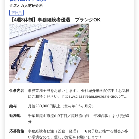
クズオカ人材紹介所
正社員
【4週8休制】事務経験者優遇 ブランクOK
仕事内容
事務業務全般をお願いします。 会社紹介動画配信中！お気軽
にご相談ください。 https://v.classtream.jp/create-group/#…
給与
月給230,000円以上（賞与年3.5ヶ月分）
勤務地
千葉県流山市流山9丁目／流鉄流山線「平和台駅」より徒歩3
分
応募資格
事務経験者歓迎（総務・経理） ★お子様と接する機会が多
い環境なので、優しい対応をお願いします！