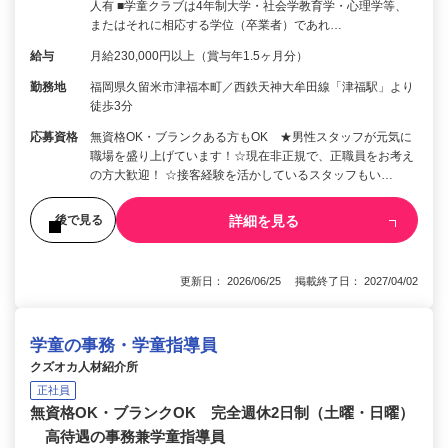
人有 ■学童クラブは4年制大学・社会学教育学・心理学等、
またはそれに相応する学位（卒業者）であれ…
給与
月給230,000円以上（賞与年1.5ヶ月分）
勤務地
福岡県久留米市津福本町／西鉄天神大牟田線「津福駅」より
徒歩3分
応募資格
無資格OK・ブランクある方もOK ★男性スタッフが元気に
職場を盛り上げています！☆現在非正規で、正職員をお考え
の方大歓迎！ ☆接客経験を活かしているスタッフもい…
詳細を見る
後で見る
更新日： 2026/06/25 掲載終了日： 2027/04/02
学童の事務・学童指導員
クズオカ人材紹介所
正社員
無資格OK・ブランクOK 完全週休2日制（土曜・日曜）
高待遇の事務兼学童指導員