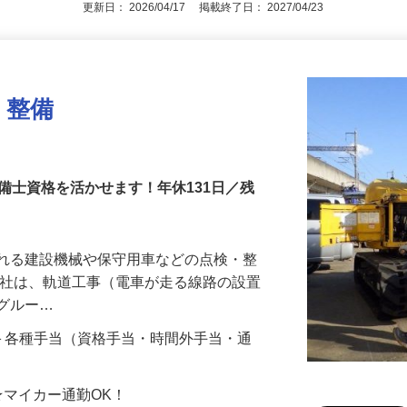
更新日： 2026/04/17 掲載終了日： 2027/04/23
・整備
備士資格を活かせます！年休131日／残
される建設機械や保守用車などの点検・整
当社は、軌道工事（電車が走る線路の設置
ワグルー…
以上＋各種手当（資格手当・時間外手当・通