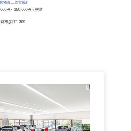
ALSOK株式会社
 葛飾物流 三郷営業所
月給201,300円～月給235,700円
0,000円～350,000円＋交通
（大卒以上226,50...
埼玉県内各エリアでの勤務 （埼玉
三郷市彦江1-309
県内いずれかの事業所へ配属）