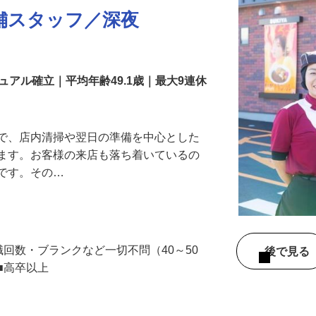
舗スタッフ／深夜
アル確立｜平均年齢49.1歳｜最大9連休
』で、店内清掃や翌日の準備を中心とした
します。お客様の来店も落ち着いているの
めです。その…
職回数・ブランクなど一切不問（40～50
後で見
■高卒以上