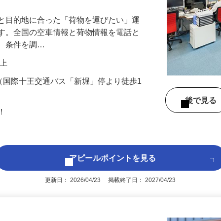
業と目的地に合った「荷物を運びたい」運
です。全国の空車情報と荷物情報を電話と
し、条件を調…
円以上
9（国際十王交通バス「新堀」停より徒歩1
後で見
問！
アピールポイントを見る
更新日： 2026/04/23 掲載終了日： 2027/04/23