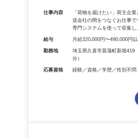
りの安定企業で働こう！
仕事内容
「荷物を届けたい」荷主企
送会社の間をつなぐお仕事
専門システムを使って収集
給与
月給320,000円〜490,000
勤務地
埼玉県久喜市菖蒲町新堀41
分）
応募資格
経験／資格／学歴／性別不