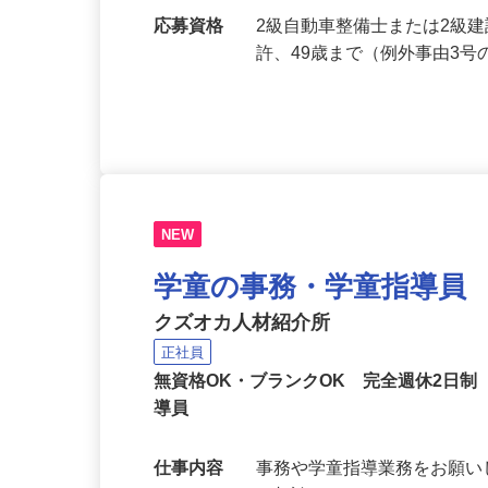
勤手当など） ★賞与年…
勤務地
埼玉県桶川市五町台288‐1
応募資格
2級自動車整備士または2級
許、49歳まで（例外事由3
NEW
学童の事務・学童指導員
クズオカ人材紹介所
正社員
無資格OK・ブランクOK 完全週休2日
導員