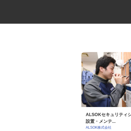
業務用食材などの2t・3tトラッ
ALSOKセキュリテ
クドライバー
設置・メンテ...