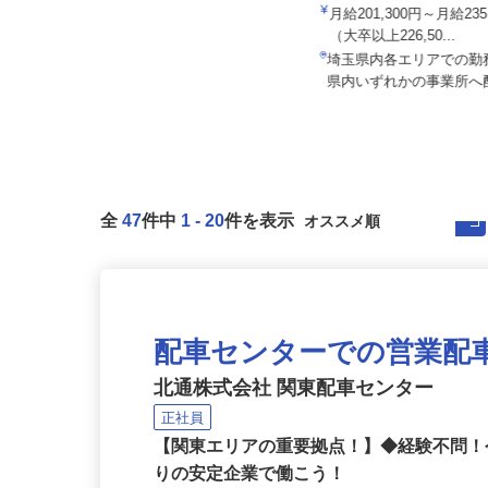
ALSOK株式会社
株式会社 葛飾物流 三郷営業所
月給201,300円～月給23
月給270,000円～350,000円＋交通
（大卒以上226,50...
費
埼玉県内各エリアでの
埼玉県三郷市彦江1-309
県内いずれかの事業所
全
47
件中
1
-
20
件を表示
配車センターでの営業配
北通株式会社 関東配車センター
正社員
【関東エリアの重要拠点！】◆経験不問