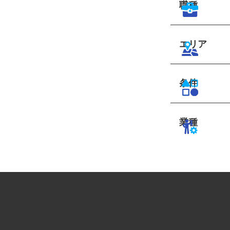
職種
エリア
条件
業種