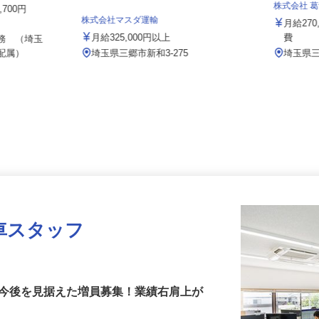
株式会社
5,700円
株式会社マスダ運輸
月給27
月給325,000円以上
費
勤務 （埼玉
へ配属）
埼玉県三郷市新和3-275
埼玉県
車スタッフ
！今後を見据えた増員募集！業績右肩上が