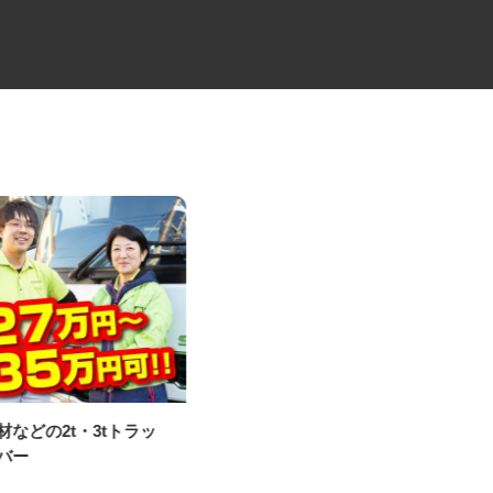
食材などの2t・3tトラッ
ALSOKセキュリティシステムの
イバー
設置・メンテ...