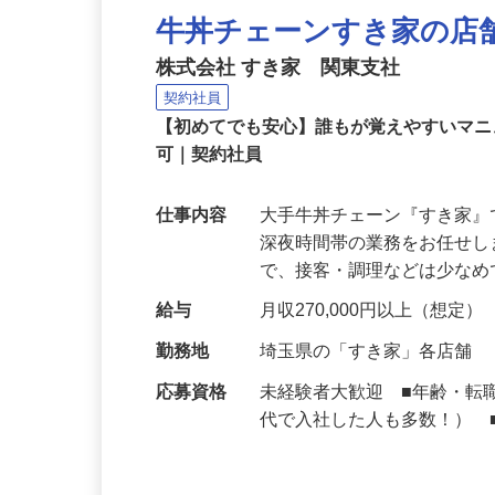
牛丼チェーンすき家の店
株式会社 すき家 関東支社
契約社員
【初めてでも安心】誰もが覚えやすいマニュ
可｜契約社員
仕事内容
大手牛丼チェーン『すき家
深夜時間帯の業務をお任せ
で、接客・調理などは少な
給与
月収270,000円以上（想定）
勤務地
埼玉県の「すき家」各店舗
応募資格
未経験者大歓迎 ■年齢・転
代で入社した人も多数！） 