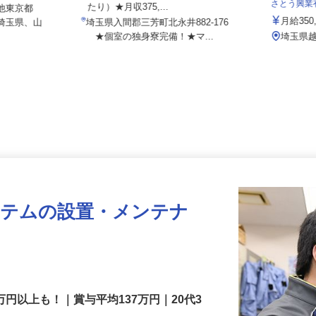
日給12,500円～15,000円（1勤務あ
さとう興
たり）★月収375,...
、他東京都
月給3
、埼玉県、山
埼玉県入間郡三芳町北永井882-176
★個室の独身寮完備！★マ...
埼玉県
ステムの設置・メンテナ