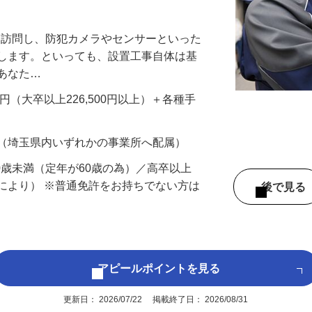
万円以上も！｜賞与平均137万円｜20代3
先を訪問し、防犯カメラやセンサーといった
置します。といっても、設置工事自体は基
、あなた…
700円（大卒以上226,500円以上）＋各種手
 （埼玉県内いずれかの事業所へ配属）
60歳未満（定年が60歳の為）／高卒以上
により） ※普通免許をお持ちでない方は
後で見
アピールポイントを見る