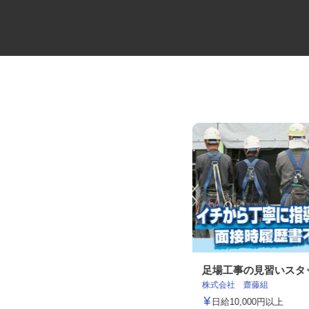
軌道保守工事スタッフ
足場工事の見習いス
株式会社 齋藤組