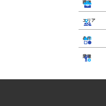
職種
エリア
条件
業種