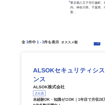
日給10,000円以上
さとう興業有限会社
東京都八王子市打越町
月給350,000円以上
内、神奈川県、千葉県
埼玉県越谷市登戸町3-39
梨...
全
3
件中
1
-
3
件を表示
ALSOKセキュリティシ
ンス
ALSOK株式会社
正社員