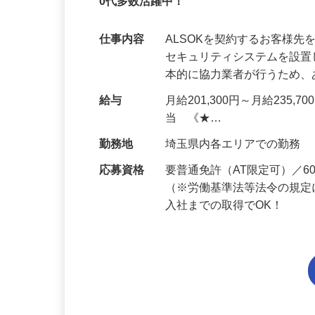
未経験OK・知識ゼロOK｜1年目で月収28
0代多数活躍中！
仕事内容
ALSOKを契約するお客様
セキュリティシステムを設
本的に協力業者が行うため
給与
月給201,300円～月給235,
当 《★…
勤務地
埼玉県内各エリアでの勤務
応募資格
要普通免許（AT限定可）／
（※労働基準法等法令の規定
入社までの取得でOK！