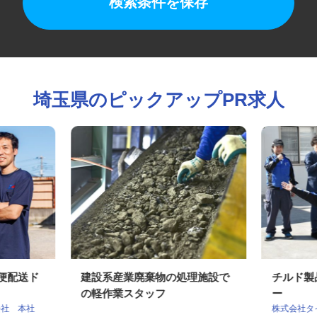
検索条件を保存
埼玉県のピックアップPR求人
期便配送ド
建設系産業廃棄物の処理施設で
チルド
の軽作業スタッフ
ー