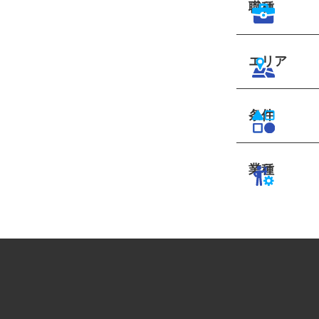
職種
エリア
条件
業種