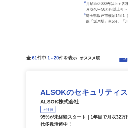
株式会社タイヘイ物流システム
セイワロジスティクス株式
月給320,000円～480,000円 （一
月給350,000円以上＋
律手当を含む）
月収40～50万円以上可
埼玉県三郷市彦野（新三郷駅より
埼玉県坂戸市横沼148-
バス7分）
線「坂戸駅」車5分、「川
全
61
件中
1
-
20
件を表示
ALSOKのセキュリティ
ALSOK株式会社
正社員
95%が未経験スタート｜1年目で月収32万