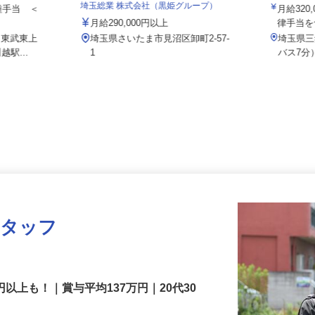
会社 本社
株式会社
埼玉総業 株式会社（黒姫グループ）
各種手当 ＜
月給32
＞
月給290,000円以上
律手当
1（東武東上
埼玉県さいたま市見沼区卸町2-57-
埼玉
越駅...
1
バス7
スタッフ
円以上も！｜賞与平均137万円｜20代30