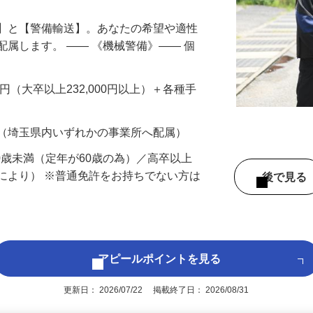
備】と【警備輸送】。あなたの希望や適性
配属します。 ―― 《機械警備》―― 個
…
200円（大卒以上232,000円以上）＋各種手
 （埼玉県内いずれかの事業所へ配属）
60歳未満（定年が60歳の為）／高卒以上
により） ※普通免許をお持ちでない方は
後で見
アピールポイントを見る