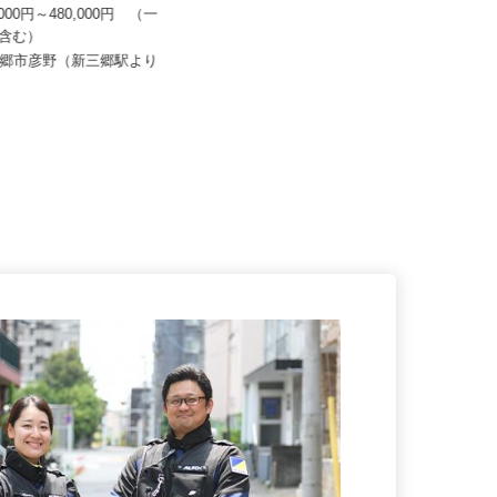
タイヘイ物流システム
セイワロジスティクス株式会社 本社
0,000円～480,000円 （一
月給350,000円以上＋各種手当 ＜
を含む）
月収40～50万円以上可＞
県三郷市彦野（新三郷駅より
埼玉県坂戸市横沼148-1（東武東上
分）
線「坂戸駅」車5分、「川越駅...