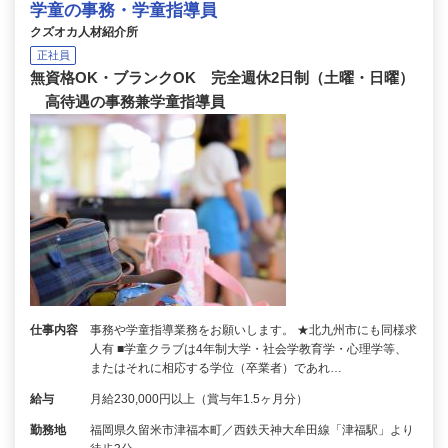
学童の事務・学童指導員
クズオカ人材紹介所
正社員
無資格OK・ブランクOK 完全週休2日制（土曜・日曜）
高待遇の事務兼学童指導員
仕事内容
事務や学童指導業務をお願いします。 ★北九州市にも同様求
人有 ■学童クラブは4年制大学・社会学教育学・心理学等、
またはそれに相応する学位（卒業者）であれ…
給与
月給230,000円以上（賞与年1.5ヶ月分）
勤務地
福岡県久留米市津福本町／西鉄天神大牟田線「津福駅」より