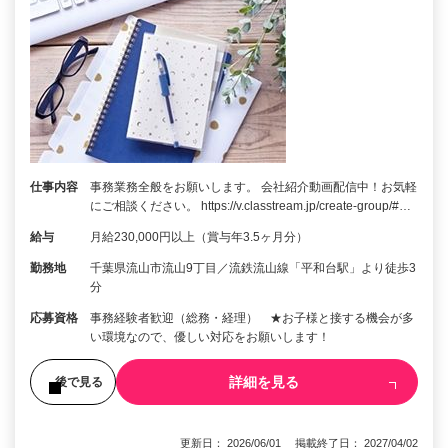
仕事内容
事務業務全般をお願いします。 会社紹介動画配信中！お気軽
にご相談ください。 https://v.classtream.jp/create-group/#…
給与
月給230,000円以上（賞与年3.5ヶ月分）
勤務地
千葉県流山市流山9丁目／流鉄流山線「平和台駅」より徒歩3
分
応募資格
事務経験者歓迎（総務・経理） ★お子様と接する機会が多
い環境なので、優しい対応をお願いします！
詳細を見る
後で見る
更新日： 2026/06/01 掲載終了日： 2027/04/02