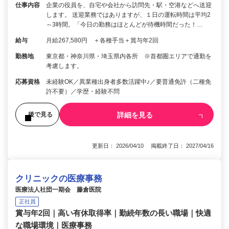
仕事内容
企業の役員を、自宅や会社から訪問先・駅・空港などへ送迎
します。 送迎業務ではありますが、１日の運転時間は平均2
～3時間。「今日の勤務はほとんどが待機時間だった！…
給与
月給267,580円 ＋各種手当＋賞与年2回
勤務地
東京都・神奈川県・埼玉県内各所 ※首都圏エリアで通勤を
考慮します。
応募資格
未経験OK／異業種出身者多数活躍中♪／要普通免許（二種免
許不要）／学歴・経験不問
詳細を見る
後で見る
更新日： 2026/04/10 掲載終了日： 2027/04/16
クリニックの医療事務
医療法人社団一期会 藤倉医院
正社員
賞与年2回｜高い有休取得率｜勤続年数の長い職場｜快適
な職場環境｜医療事務