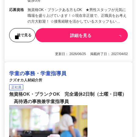
徒歩3分
応募資格
無資格OK・ブランクある方もOK ★男性スタッフが元気に
職場を盛り上げています！☆現在非正規で、正職員をお考え
の方大歓迎！ ☆接客経験を活かしているスタッフもい…
詳細を見る
後で見る
更新日： 2026/06/25 掲載終了日： 2027/04/02
学童の事務・学童指導員
クズオカ人材紹介所
正社員
無資格OK・ブランクOK 完全週休2日制（土曜・日曜）
高待遇の事務兼学童指導員