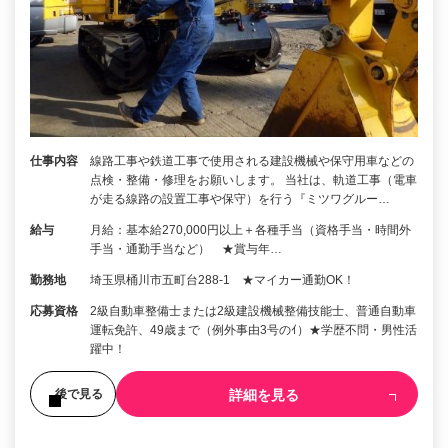
仕事内容
線路工事や鉄道工事で使用される建設機械や保守用車などの
点検・整備・修理をお願いします。 当社は、軌道工事（電車
が走る線路の設置工事や保守）を行う『ミツワグルー…
給与
月給：基本給270,000円以上＋各種手当（資格手当・時間外
手当・通勤手当など） ★賞与年…
勤務地
埼玉県桶川市五町台288‐1 ★マイカー通勤OK！
応募資格
2級自動車整備士または2級建設機械整備技能士、普通自動車
運転免許、49歳まで（例外事由3号のｲ）★学歴不問・男性活
躍中！
詳細を見る
後で見る