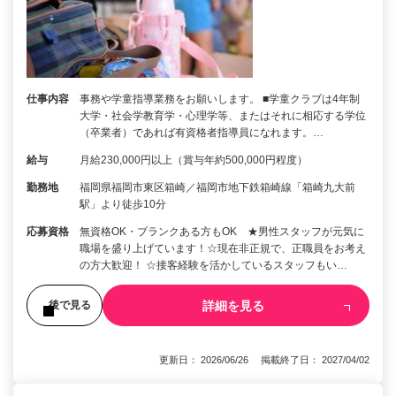
仕事内容
事務や学童指導業務をお願いします。 ■学童クラブは4年制
大学・社会学教育学・心理学等、またはそれに相応する学位
（卒業者）であれば有資格者指導員になれます。…
給与
月給230,000円以上（賞与年約500,000円程度）
勤務地
福岡県福岡市東区箱崎／福岡市地下鉄箱崎線「箱崎九大前
駅」より徒歩10分
応募資格
無資格OK・ブランクある方もOK ★男性スタッフが元気に
職場を盛り上げています！☆現在非正規で、正職員をお考え
の方大歓迎！ ☆接客経験を活かしているスタッフもい…
詳細を見る
後で見る
更新日： 2026/06/26 掲載終了日： 2027/04/02