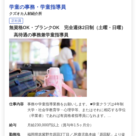
学童の事務・学童指導員
クズオカ人材紹介所
正社員
無資格OK・ブランクOK 完全週休2日制（土曜・日曜）
高待遇の事務兼学童指導員
仕事内容
事務や学童指導業務をお願いします。 ■学童クラブは4年制
大学・社会学教育学・心理学等、またはそれに相応する学位
（卒業者）であれば有資格者指導員になれます。…
給与
月給230,000円以上（賞与年1.5ヶ月分）
勤務地
福岡県筑紫野市原田3丁目／JR鹿児島本線「原田駅」より徒