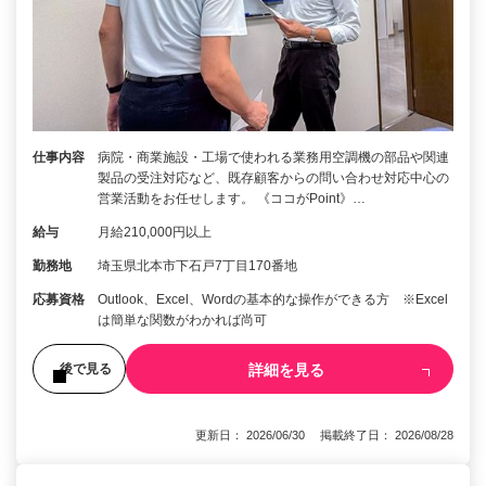
仕事内容
病院・商業施設・工場で使われる業務用空調機の部品や関連
製品の受注対応など、既存顧客からの問い合わせ対応中心の
営業活動をお任せします。 《ココがPoint》…
給与
月給210,000円以上
勤務地
埼玉県北本市下石戸7丁目170番地
応募資格
Outlook、Excel、Wordの基本的な操作ができる方 ※Excel
は簡単な関数がわかれば尚可
詳細を見る
後で見る
更新日： 2026/06/30 掲載終了日： 2026/08/28