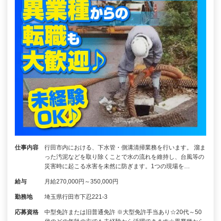
仕事内容
行田市内における、下水管・側溝清掃業務を行います。 溜ま
った汚泥などを取り除くことで水の流れを維持し、台風等の
災害時に起こる水害を未然に防ぎます。1つの現場を…
給与
月給270,000円～350,000円
勤務地
埼玉県行田市下忍221-3
応募資格
中型免許または旧普通免許 ※大型免許手当あり☆20代～50