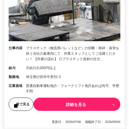
仕事内容
プラスチック（物流用パレットなど）の切断・粉砕・保管を
担う当社の倉庫内にて、作業スタッフとしてご活躍くださ
い！ 【作業の流れ】 ◎プラスチック資材の仕分…
給与
月給210,000円以上
勤務地
埼玉県行田市中里55-3
応募資格
普通自動車運転免許・フォークリフト免許あれば尚可、学歴
不問
詳細を見る
後で見る
更新日： 2026/07/06 掲載終了日： 2026/09/04