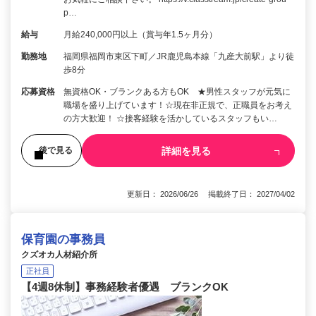
p…
給与
月給240,000円以上（賞与年1.5ヶ月分）
勤務地
福岡県福岡市東区下町／JR鹿児島本線「九産大前駅」より徒
歩8分
応募資格
無資格OK・ブランクある方もOK ★男性スタッフが元気に
職場を盛り上げています！☆現在非正規で、正職員をお考え
の方大歓迎！ ☆接客経験を活かしているスタッフもい…
詳細を見る
後で見る
更新日： 2026/06/26 掲載終了日： 2027/04/02
保育園の事務員
クズオカ人材紹介所
正社員
【4週8休制】事務経験者優遇 ブランクOK