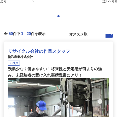
り...
2
道122号
50
1
-
20
全
件中
件を表示
リサイクル会社の作業スタッフ
協和産業株式会社
正社員
残業少なく働きやすい！将来性と安定感が何よりの強
み。未経験者の受け入れ実績豊富にアリ！