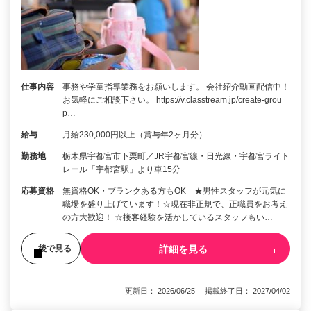
仕事内容
事務や学童指導業務をお願いします。 会社紹介動画配信中！
お気軽にご相談下さい。 https://v.classtream.jp/create-grou
p…
給与
月給230,000円以上（賞与年2ヶ月分）
勤務地
栃木県宇都宮市下栗町／JR宇都宮線・日光線・宇都宮ライト
レール「宇都宮駅」より車15分
応募資格
無資格OK・ブランクある方もOK ★男性スタッフが元気に
職場を盛り上げています！☆現在非正規で、正職員をお考え
の方大歓迎！ ☆接客経験を活かしているスタッフもい…
詳細を見る
後で見る
更新日： 2026/06/25 掲載終了日： 2027/04/02