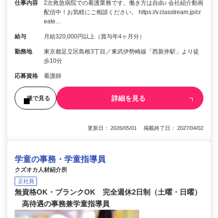
仕事内容
2次救急病院での看護業務です。働き方は自由♪ 会社紹介動画
配信中！お気軽にご相談ください。 https://v.classtream.jp/cr
eate…
給与
月給320,000円以上（賞与年4ヶ月分）
勤務地
東京都足立区島根3丁目／東武伊勢崎線「西新井駅」より徒
歩10分
応募資格
看護師
詳細を見る
後で見る
更新日： 2026/05/01 掲載終了日： 2027/04/02
学童の事務・学童指導員
クズオカ人材紹介所
正社員
無資格OK・ブランクOK 完全週休2日制（土曜・日曜）
高待遇の事務兼学童指導員