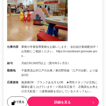
仕事内容
事務や学童指導業務をお願いします。 会社紹介動画配信中！
お気軽にご相談ください。 https://v.classtream.jp/create-gro
u…
給与
月給230,000円以上（賞与年2ヶ月分）
勤務地
千葉県流山市江戸川台東／東武野田線「江戸川台駅」より徒
歩3分
応募資格
無資格OK・ブランクある方もOK ★男性スタッフが元気に
職場を盛り上げています！☆現在非正規で、正職員をお考え
の方大歓迎！ ☆接客経験を活かしているスタッフもい…
詳細を見る
後で見る