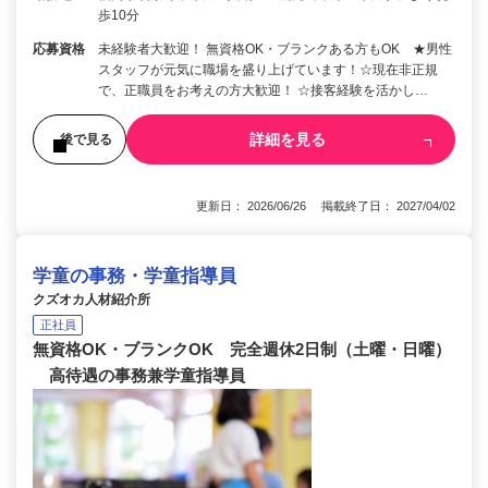
歩10分
応募資格
未経験者大歓迎！ 無資格OK・ブランクある方もOK ★男性
スタッフが元気に職場を盛り上げています！☆現在非正規
で、正職員をお考えの方大歓迎！ ☆接客経験を活かし…
詳細を見る
後で見る
更新日： 2026/06/26 掲載終了日： 2027/04/02
学童の事務・学童指導員
クズオカ人材紹介所
正社員
無資格OK・ブランクOK 完全週休2日制（土曜・日曜）
高待遇の事務兼学童指導員