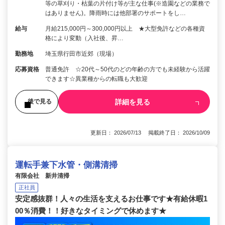
等の草刈り・枯葉の片付け等が主な仕事(※造園などの業務で
はありません)。降雨時には他部署のサポートをし…
給与
月給215,000円～300,000円以上 ★大型免許などの各種資
格により変動（入社後、昇…
勤務地
埼玉県行田市近郊（現場）
応募資格
普通免許 ☆20代～50代のどの年齢の方でも未経験から活躍
できます☆異業種からの転職も大歓迎
詳細を見る
後で見る
更新日： 2026/07/13 掲載終了日： 2026/10/09
運転手兼下水管・側溝清掃
有限会社 新井清掃
正社員
安定感抜群！人々の生活を支えるお仕事です★有給休暇1
00％消費！！好きなタイミングで休めます★