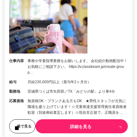
仕事内容
事務や学童指導業務をお願いします。 会社紹介動画配信中！
お気軽にご相談下さい。 https://v.classtream.jp/create-grou
p…
給与
月給230,000円以上（賞与年2ヶ月分）
勤務地
茨城県つくば市矢田部／TX「みどりの駅」より車4分
応募資格
無資格OK・ブランクある方もOK ★男性スタッフが元気に
職場を盛り上げています！☆児童発達支援管理責任者資格者
歓迎（別途俸給査定します）☆現在非正規で、正職員を…
詳細を見る
後で見る