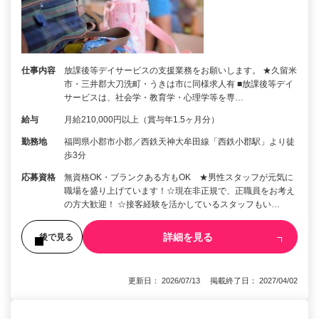
仕事内容
放課後等デイサービスの支援業務をお願いします。 ★久留米
市・三井郡大刀洗町・うきは市に同様求人有 ■放課後等デイ
サービスは、社会学・教育学・心理学等を専…
給与
月給210,000円以上（賞与年1.5ヶ月分）
勤務地
福岡県小郡市小郡／西鉄天神大牟田線「西鉄小郡駅」より徒
歩3分
応募資格
無資格OK・ブランクある方もOK ★男性スタッフが元気に
職場を盛り上げています！☆現在非正規で、正職員をお考え
の方大歓迎！ ☆接客経験を活かしているスタッフもい…
詳細を見る
後で見る
更新日： 2026/07/13 掲載終了日： 2027/04/02