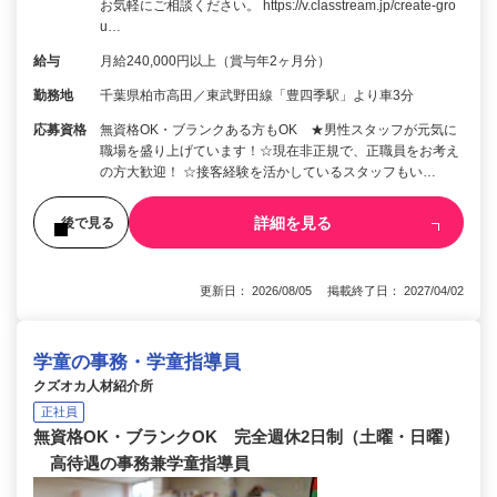
お気軽にご相談ください。 https://v.classtream.jp/create-gro
u…
給与
月給240,000円以上（賞与年2ヶ月分）
勤務地
千葉県柏市高田／東武野田線「豊四季駅」より車3分
応募資格
無資格OK・ブランクある方もOK ★男性スタッフが元気に
職場を盛り上げています！☆現在非正規で、正職員をお考え
の方大歓迎！ ☆接客経験を活かしているスタッフもい…
詳細を見る
後で見る
更新日： 2026/08/05 掲載終了日： 2027/04/02
学童の事務・学童指導員
クズオカ人材紹介所
正社員
無資格OK・ブランクOK 完全週休2日制（土曜・日曜）
高待遇の事務兼学童指導員