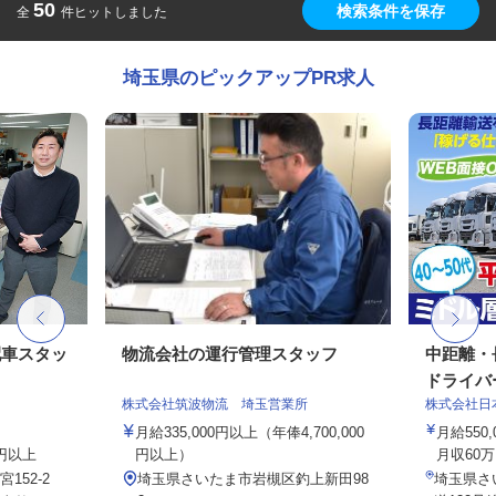
50
検索条件を保存
全
件ヒットしました
埼玉県のピックアップPR求人
配車スタッ
物流会社の運行管理スタッフ
中距離・
ドライバ
株式会社筑波物流 埼玉営業所
株式会社日
月給335,000円以上（年俸4,700,000
月給550
0円以上
円以上）
月収60万
152-2
埼玉県さいたま市岩槻区釣上新田98
埼玉県さ