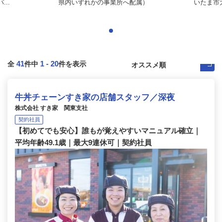
..
県内いずれかの事業所へ配属）
いたま市
41
1
-
20
全
件中
件を表示
牛丼チェーンすき家の店舗スタッフ／深夜
株式会社 すき家 関東支社
契約社員
【初めてでも安心】誰もが覚えやすいマニュアル確立｜
平均年齢49.1歳｜最大9連休可｜契約社員