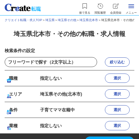
後で見る
閲覧履歴
会員登録
メニュー
クリエイト転職・求人TOP
＞
埼玉県
＞
埼玉県その他
＞
埼玉県北本市
＞
埼玉県北本市・その他の転
埼玉県北本市・その他の転職・求人情報
検索条件の設定
絞り込む
職種
指定しない
選択
エリア
埼玉県その他(北本市)
選択
条件
子育てママ在籍中
選択
業種
指定しない
選択