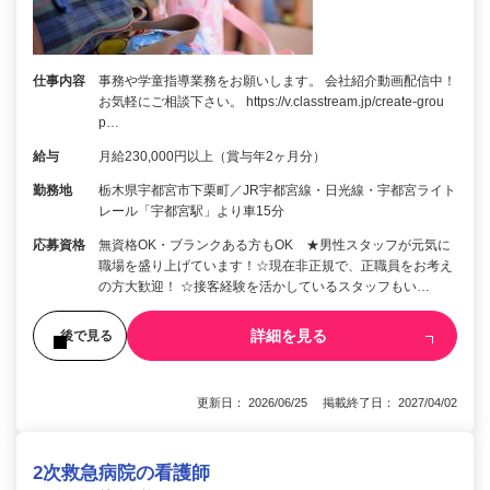
仕事内容
事務や学童指導業務をお願いします。 会社紹介動画配信中！
お気軽にご相談下さい。 https://v.classtream.jp/create-grou
p…
給与
月給230,000円以上（賞与年2ヶ月分）
勤務地
栃木県宇都宮市下栗町／JR宇都宮線・日光線・宇都宮ライト
レール「宇都宮駅」より車15分
応募資格
無資格OK・ブランクある方もOK ★男性スタッフが元気に
職場を盛り上げています！☆現在非正規で、正職員をお考え
の方大歓迎！ ☆接客経験を活かしているスタッフもい…
詳細を見る
後で見る
更新日： 2026/06/25 掲載終了日： 2027/04/02
2次救急病院の看護師