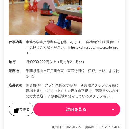
仕事内容
事務や学童指導業務をお願いします。 会社紹介動画配信中！
お気軽にご相談ください。 https://v.classtream.jp/create-gro
u…
給与
月給230,000円以上（賞与年2ヶ月分）
勤務地
千葉県流山市江戸川台東／東武野田線「江戸川台駅」より徒
歩3分
応募資格
無資格OK・ブランクある方もOK ★男性スタッフが元気に
職場を盛り上げています！☆現在非正規で、正職員をお考え
の方大歓迎！ ☆接客経験を活かしているスタッフもい…
詳細を見る
後で見る
更新日： 2026/06/25 掲載終了日： 2027/04/02