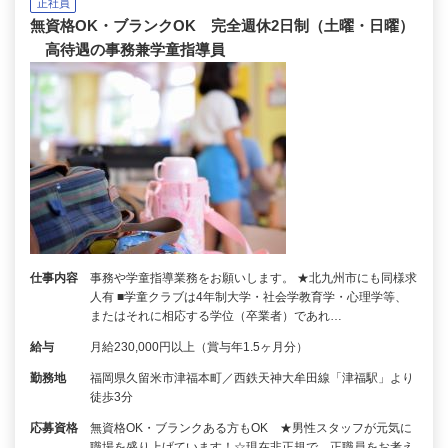
正社員
無資格OK・ブランクOK 完全週休2日制（土曜・日曜）
高待遇の事務兼学童指導員
仕事内容
事務や学童指導業務をお願いします。 ★北九州市にも同様求
人有 ■学童クラブは4年制大学・社会学教育学・心理学等、
またはそれに相応する学位（卒業者）であれ…
給与
月給230,000円以上（賞与年1.5ヶ月分）
勤務地
福岡県久留米市津福本町／西鉄天神大牟田線「津福駅」より
徒歩3分
応募資格
無資格OK・ブランクある方もOK ★男性スタッフが元気に
職場を盛り上げています！☆現在非正規で、正職員をお考え