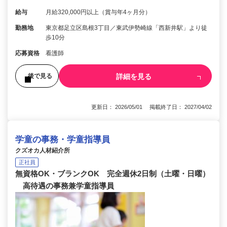
給与
月給320,000円以上（賞与年4ヶ月分）
勤務地
東京都足立区島根3丁目／東武伊勢崎線「西新井駅」より徒
歩10分
応募資格
看護師
詳細を見る
後で見る
更新日： 2026/05/01 掲載終了日： 2027/04/02
学童の事務・学童指導員
クズオカ人材紹介所
正社員
無資格OK・ブランクOK 完全週休2日制（土曜・日曜）
高待遇の事務兼学童指導員