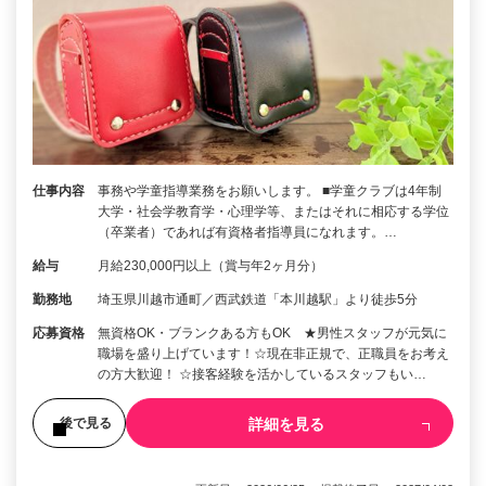
仕事内容
事務や学童指導業務をお願いします。 ■学童クラブは4年制
大学・社会学教育学・心理学等、またはそれに相応する学位
（卒業者）であれば有資格者指導員になれます。…
給与
月給230,000円以上（賞与年2ヶ月分）
勤務地
埼玉県川越市通町／西武鉄道「本川越駅」より徒歩5分
応募資格
無資格OK・ブランクある方もOK ★男性スタッフが元気に
職場を盛り上げています！☆現在非正規で、正職員をお考え
の方大歓迎！ ☆接客経験を活かしているスタッフもい…
詳細を見る
後で見る