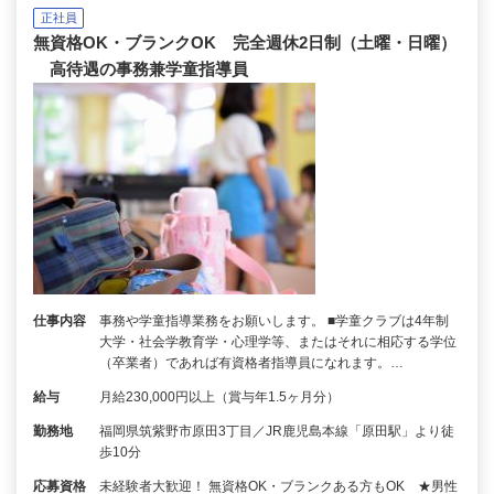
正社員
無資格OK・ブランクOK 完全週休2日制（土曜・日曜）
高待遇の事務兼学童指導員
仕事内容
事務や学童指導業務をお願いします。 ■学童クラブは4年制
大学・社会学教育学・心理学等、またはそれに相応する学位
（卒業者）であれば有資格者指導員になれます。…
給与
月給230,000円以上（賞与年1.5ヶ月分）
勤務地
福岡県筑紫野市原田3丁目／JR鹿児島本線「原田駅」より徒
歩10分
応募資格
未経験者大歓迎！ 無資格OK・ブランクある方もOK ★男性