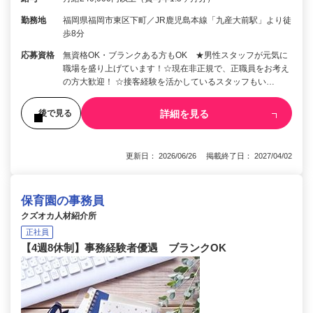
勤務地
福岡県福岡市東区下町／JR鹿児島本線「九産大前駅」より徒
歩8分
応募資格
無資格OK・ブランクある方もOK ★男性スタッフが元気に
職場を盛り上げています！☆現在非正規で、正職員をお考え
の方大歓迎！ ☆接客経験を活かしているスタッフもい…
詳細を見る
後で見る
更新日： 2026/06/26 掲載終了日： 2027/04/02
保育園の事務員
クズオカ人材紹介所
正社員
【4週8休制】事務経験者優遇 ブランクOK