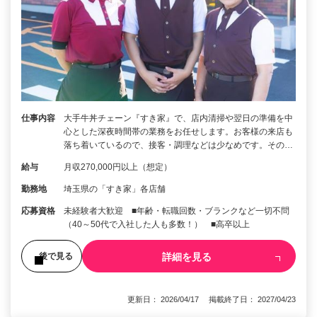
仕事内容
大手牛丼チェーン『すき家』で、店内清掃や翌日の準備を中
心とした深夜時間帯の業務をお任せします。お客様の来店も
落ち着いているので、接客・調理などは少なめです。その…
給与
月収270,000円以上（想定）
勤務地
埼玉県の「すき家」各店舗
応募資格
未経験者大歓迎 ■年齢・転職回数・ブランクなど一切不問
（40～50代で入社した人も多数！） ■高卒以上
詳細を見る
後で見る
更新日： 2026/04/17 掲載終了日： 2027/04/23