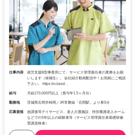
仕事内容
就労支援B型事業所にて、サービス管理責任者の業務をお願
いします（候補生）。 会社紹介動画配信中！お気軽にご相談
下さい。 https://v.classt…
給与
月給270,000円以上（賞与年1.5ヶ月分）
勤務地
茨城県石岡市柿岡／JR常磐線「石岡駅」より車5分
応募資格
放課後等デイサービス、老人介護施設、特別養護老人ホーム
などでの5年以上の経験者等（サービス管理責任者基礎研修
受講資格者）