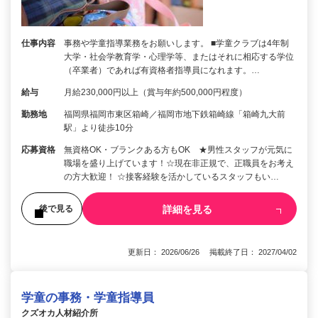
仕事内容
事務や学童指導業務をお願いします。 ■学童クラブは4年制
大学・社会学教育学・心理学等、またはそれに相応する学位
（卒業者）であれば有資格者指導員になれます。…
給与
月給230,000円以上（賞与年約500,000円程度）
勤務地
福岡県福岡市東区箱崎／福岡市地下鉄箱崎線「箱崎九大前
駅」より徒歩10分
応募資格
無資格OK・ブランクある方もOK ★男性スタッフが元気に
職場を盛り上げています！☆現在非正規で、正職員をお考え
の方大歓迎！ ☆接客経験を活かしているスタッフもい…
詳細を見る
後で見る
更新日： 2026/06/26 掲載終了日： 2027/04/02
学童の事務・学童指導員
クズオカ人材紹介所