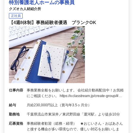
特別養護老人ホームの事務員
クズオカ人材紹介所
正社員
【4週8休制】事務経験者優遇 ブランクOK
仕事内容
事務業務全般をお願いします。 会社紹介動画配信中！お気軽
にご相談ください。 https://v.classtream.jp/create-group/#…
給与
月給230,000円以上（賞与年3.5ヶ月分）
勤務地
千葉県流山市東深井／東武野田線「運河駅」より徒歩10分
応募資格
事務経験者歓迎（総務・経理） ★おじいさん・おばあさん
と接する機会が多い環境なので、優しい対応をお願いしま