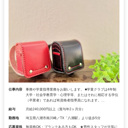
仕事内容
事務や学童指導業務をお願いします。 ■学童クラブは4年制
大学・社会学教育学・心理学等、またはそれに相応する学位
（卒業者）であれば有資格者指導員になれます。…
給与
月給240,000円以上（賞与年2ヶ月分）
勤務地
埼玉県八潮市南川崎／TX「八潮駅」より徒歩5分
応募資格
無資格OK・ブランクある方もOK ★男性スタッフが元気に