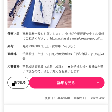
仕事内容
事務業務全般をお願いします。 会社紹介動画配信中！お気軽
にご相談ください。 https://v.classtream.jp/create-group/#…
給与
月給230,000円以上（賞与年3.5ヶ月分）
勤務地
千葉県流山市流山9丁目／流鉄流山線「平和台駅」より徒歩3
分
応募資格
事務経験者歓迎（総務・経理） ★お子様と接する機会が多
い環境なので、優しい対応をお願いします！
詳細を見る
後で見る
更新日： 2026/06/01 掲載終了日： 2027/04/02