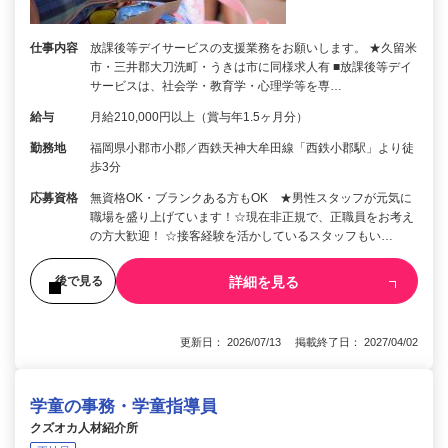
仕事内容
放課後等デイサービスの支援業務をお願いします。 ★久留米
市・三井郡大刀洗町・うきは市に同様求人有 ■放課後等デイ
サービスは、社会学・教育学・心理学等を専…
給与
月給210,000円以上（賞与年1.5ヶ月分）
勤務地
福岡県小郡市小郡／西鉄天神大牟田線「西鉄小郡駅」より徒
歩3分
応募資格
無資格OK・ブランクある方もOK ★男性スタッフが元気に
職場を盛り上げています！☆現在非正規で、正職員をお考え
の方大歓迎！ ☆接客経験を活かしているスタッフもい…
詳細を見る
後で見る
更新日： 2026/07/13 掲載終了日： 2027/04/02
学童の事務・学童指導員
クズオカ人材紹介所