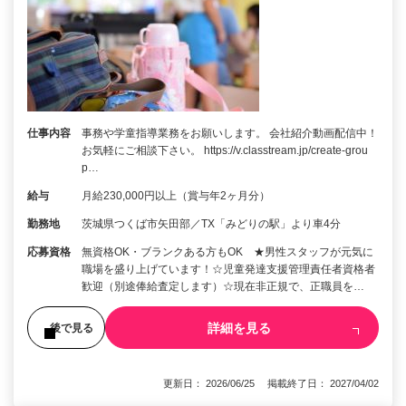
仕事内容
事務や学童指導業務をお願いします。 会社紹介動画配信中！
お気軽にご相談下さい。 https://v.classtream.jp/create-grou
p…
給与
月給230,000円以上（賞与年2ヶ月分）
勤務地
茨城県つくば市矢田部／TX「みどりの駅」より車4分
応募資格
無資格OK・ブランクある方もOK ★男性スタッフが元気に
職場を盛り上げています！☆児童発達支援管理責任者資格者
歓迎（別途俸給査定します）☆現在非正規で、正職員を…
詳細を見る
後で見る
更新日： 2026/06/25 掲載終了日： 2027/04/02