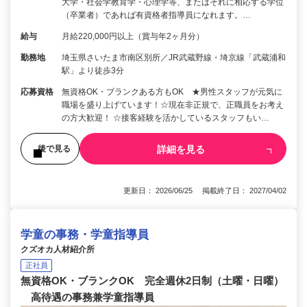
大学・社会学教育学・心理学等、またはそれに相応する学位
（卒業者）であれば有資格者指導員になれます。…
給与
月給220,000円以上（賞与年2ヶ月分）
勤務地
埼玉県さいたま市南区別所／JR武蔵野線・埼京線「武蔵浦和
駅」より徒歩3分
応募資格
無資格OK・ブランクある方もOK ★男性スタッフが元気に
職場を盛り上げています！☆現在非正規で、正職員をお考え
の方大歓迎！ ☆接客経験を活かしているスタッフもい…
詳細を見る
後で見る
更新日： 2026/06/25 掲載終了日： 2027/04/02
学童の事務・学童指導員
クズオカ人材紹介所
正社員
無資格OK・ブランクOK 完全週休2日制（土曜・日曜）
高待遇の事務兼学童指導員