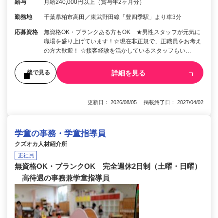
給与
月給240,000円以上（賞与年2ヶ月分）
勤務地
千葉県柏市高田／東武野田線「豊四季駅」より車3分
応募資格
無資格OK・ブランクある方もOK ★男性スタッフが元気に
職場を盛り上げています！☆現在非正規で、正職員をお考え
の方大歓迎！ ☆接客経験を活かしているスタッフもい…
詳細を見る
後で見る
更新日： 2026/08/05 掲載終了日： 2027/04/02
学童の事務・学童指導員
クズオカ人材紹介所
正社員
無資格OK・ブランクOK 完全週休2日制（土曜・日曜）
高待遇の事務兼学童指導員