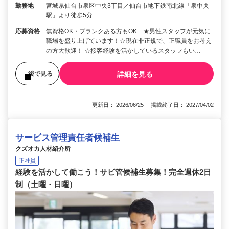
勤務地
宮城県仙台市泉区中央3丁目／仙台市地下鉄南北線「泉中央
駅」より徒歩5分
応募資格
無資格OK・ブランクある方もOK ★男性スタッフが元気に
職場を盛り上げています！☆現在非正規で、正職員をお考え
の方大歓迎！ ☆接客経験を活かしているスタッフもい…
詳細を見る
後で見る
更新日： 2026/06/25 掲載終了日： 2027/04/02
サービス管理責任者候補生
クズオカ人材紹介所
正社員
経験を活かして働こう！サビ管候補生募集！完全週休2日
制（土曜・日曜）