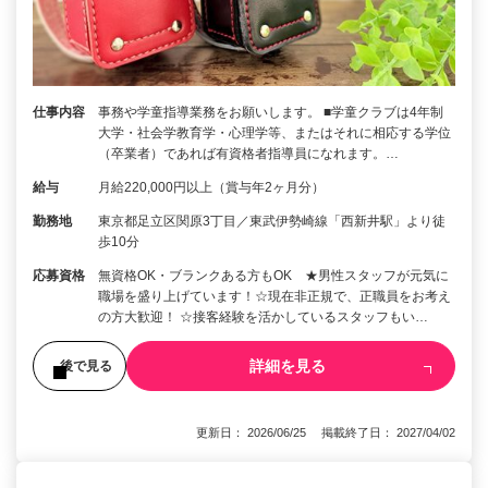
仕事内容
事務や学童指導業務をお願いします。 ■学童クラブは4年制
大学・社会学教育学・心理学等、またはそれに相応する学位
（卒業者）であれば有資格者指導員になれます。…
給与
月給220,000円以上（賞与年2ヶ月分）
勤務地
東京都足立区関原3丁目／東武伊勢崎線「西新井駅」より徒
歩10分
応募資格
無資格OK・ブランクある方もOK ★男性スタッフが元気に
職場を盛り上げています！☆現在非正規で、正職員をお考え
の方大歓迎！ ☆接客経験を活かしているスタッフもい…
詳細を見る
後で見る
更新日： 2026/06/25 掲載終了日： 2027/04/02