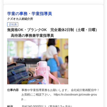
学童の事務・学童指導員
クズオカ人材紹介所
正社員
無資格OK・ブランクOK 完全週休2日制（土曜・日曜）
高待遇の事務兼学童指導員
仕事内容
事務や学童指導業務をお願いします。 会社紹介動画配信中！
お気軽にご相談下さい。 https://v.classtream.jp/create-grou
p…
給与
月給240,000円以上（賞与年1.5ヶ月分）