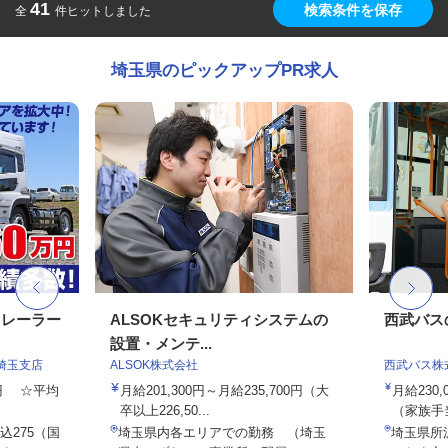
41
検索条件を保存
全
件ヒットしました
埼玉県のピックアップPR求人
トレーラー
ALSOKセキュリティシステムの
西武バス
設置・メンテ...
埼玉支店
ALSOK株式会社
西武バス株
00円 ☆平均
月給201,300円～月給235,700円（大
月給230
卒以上226,50...
（家族手
275（国
埼玉県内各エリアでの勤務 （埼玉
埼玉県所