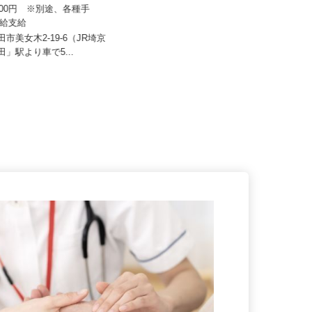
 清光ライン
株式会社 フジデン運送
6,000円 ※別途、各種手
歩合給支給
月給262,000円以上＋その他手当
戸田市美女木2-19-6（JR埼京
埼玉県三郷市新和（県道21号沿
戸田」駅より車で5...
い・新和橋近く）