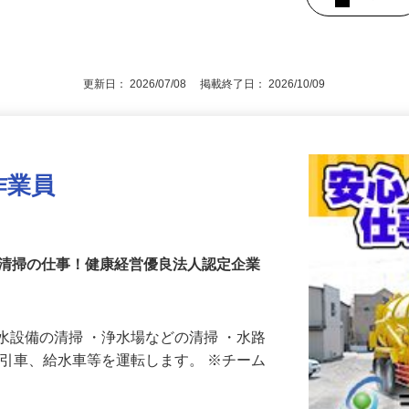
ひばりヶ丘駅」・「田無駅」よりバス10
郊、埼玉県、神奈川県（直行・直帰ＯＫ）
後で見
更新日： 2026/07/08 掲載終了日： 2026/10/09
作業員
な清掃の仕事！健康経営優良法人認定企業
水設備の清掃 ・浄水場などの清掃 ・水路