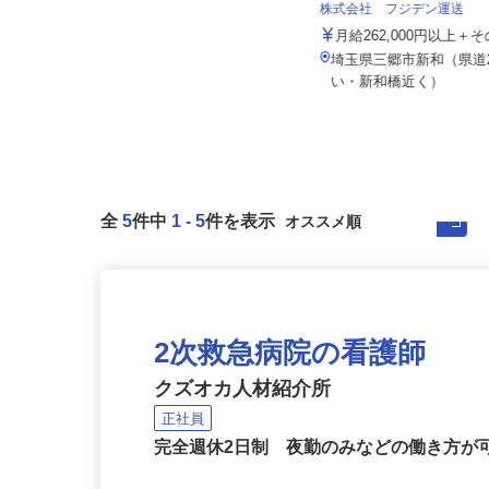
株式会社 清光ライン
株式会社 フジデン運送
日給16,000円 ※別途、各種手
当・歩合給支給
月給262,000円以上
埼玉県戸田市美女木2-19-6（JR埼京
埼玉県三郷市新和（県道
線「北戸田」駅より車で5...
い・新和橋近く）
全
5
件中
1
-
5
件を表示
2次救急病院の看護師
クズオカ人材紹介所
正社員
完全週休2日制 夜勤のみなどの働き方