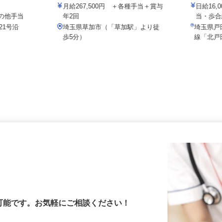
株式会社セーフティ /10386s1
株式会社
月給267,500円 ＋各種手当＋賞与
日給1
＋その他手当
年2回
当・
21号沿
埼玉県草加市（「草加駅」より徒
埼玉県
歩5分）
線「北
が可能です。お気軽にご相談ください！