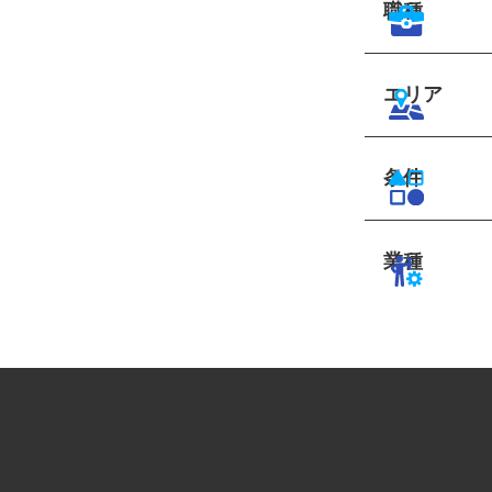
職種
エリア
条件
業種