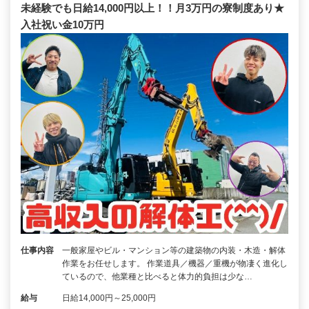
未経験でも日給14,000円以上！！月3万円の寮制度あり★
入社祝い金10万円
仕事内容
一般家屋やビル・マンション等の建築物の内装・木造・解体
作業をお任せします。 作業道具／機器／重機が物凄く進化し
ているので、他業種と比べると体力的負担は少な…
給与
日給14,000円～25,000円