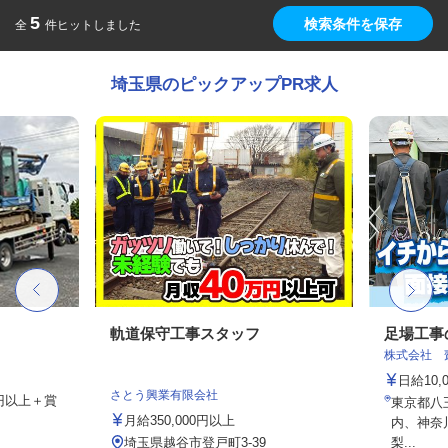
5
検索条件を保存
全
件ヒットしました
埼玉県のピックアップPR求人
軌道保守工事スタッフ
足場工事
株式会社 
日給10,
さとう興業有限会社
00円以上＋賞
東京都八
月給350,000円以上
内、神奈
埼玉県越谷市登戸町3-39
梨...