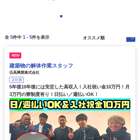
5
1
-
5
全
件中
件を表示
NEW
建築物の解体作業スタッフ
伍高興業株式会社
正社員
5年後10年後には安定した高収入！入社祝い金10万円！月
3万円の寮制度有り！日払い／週払いOK！