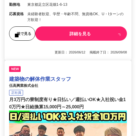
勤務地
東京都足立区花畑1-6-13
応募資格
未経験者歓迎、学歴・年齢不問、無資格OK、U・Iターンの
方歓迎！
詳細を見る
後で見る
更新日： 2026/06/12 掲載終了日： 2026/09/08
NEW
建築物の解体作業スタッフ
伍高興業株式会社
正社員
月3万円の寮制度有り★日払い／週払いOK★入社祝い金1
0万円★日給換算15,000円～25,000円