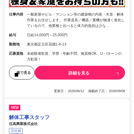
仕事内容
一般家屋やビル・マンション等の建築物の内装・木造・解体
作業をお任せします。 作業道具／機器／重機が物凄く進化し
ているので、他業種と比べると体力的負担は少な…
給与
日給14,000円～25,000円
勤務地
東京都足立区花畑1-6-13
応募資格
未経験者歓迎、学歴・年齢不問、無資格OK、U・Iターンの
方歓迎！
詳細を見る
後で見る
更新日： 2026/06/12 掲載終了日： 2026/09/08
NEW
解体工事スタッフ
伍高興業株式会社
正社員