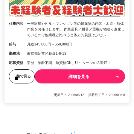
仕事内容
一般家屋やビル・マンション等の建築物の内装・木造・解体
作業をお任せします。 作業道具／機器／重機が物凄く進化し
ているので他業種と比べると体力的負担は少ない…
給与
月給345,000円～650,000円
勤務地
東京都足立区花畑1-6-13
応募資格
学歴・年齢不問、無資格OK、U・Iターンの方歓迎！
詳細を見る
後で見る
更新日： 2026/06/12 掲載終了日： 2026/09/08
1