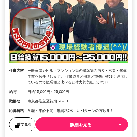
仕事内容
一般家屋やビル・マンション等の建築物の内装・木造・解体
作業をお任せします。 作業道具／機器／重機が物凄く進化し
ているので他業種と比べると体力的負担は少ない…
給与
日給15,000円～25,000円
勤務地
東京都足立区花畑1-6-13
応募資格
学歴・年齢不問、無資格OK、U・Iターンの方歓迎！
詳細を見る
後で見る