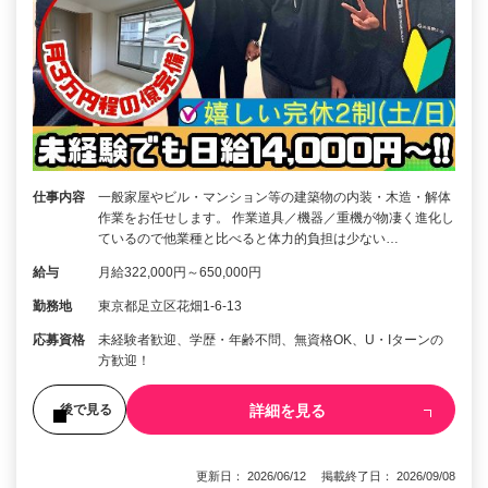
仕事内容
一般家屋やビル・マンション等の建築物の内装・木造・解体
作業をお任せします。 作業道具／機器／重機が物凄く進化し
ているので他業種と比べると体力的負担は少ない…
給与
月給322,000円～650,000円
勤務地
東京都足立区花畑1-6-13
応募資格
未経験者歓迎、学歴・年齢不問、無資格OK、U・Iターンの
方歓迎！
詳細を見る
後で見る
更新日： 2026/06/12 掲載終了日： 2026/09/08