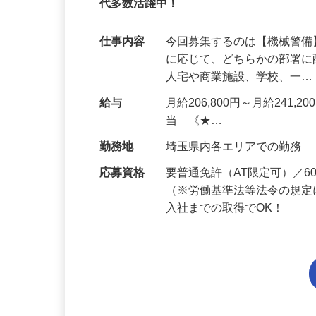
95%が未経験スタート｜1年目で月収32万
代多数活躍中！
仕事内容
今回募集するのは【機械警
に応じて、どちらかの部署に
人宅や商業施設、学校、一
給与
月給206,800円～月給241,
当 《★…
勤務地
埼玉県内各エリアでの勤務
応募資格
要普通免許（AT限定可）／
（※労働基準法等法令の規定
入社までの取得でOK！