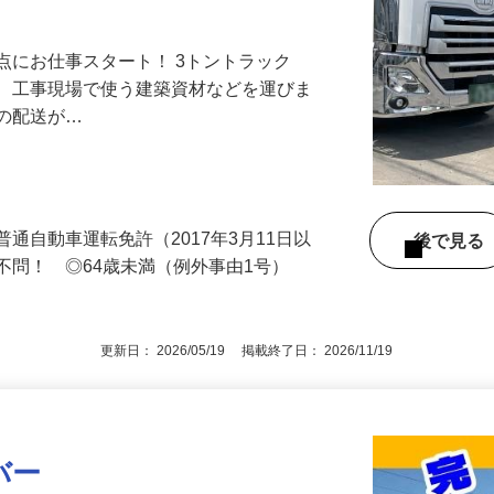
休み」も諦めない。上場グループの盤石な基
点にお仕事スタート！ 3トントラック
て、工事現場で使う建築資材などを運びま
への配送が…
通自動車運転免許（2017年3月11日以
後で見
不問！ ◎64歳未満（例外事由1号）
更新日： 2026/05/19 掲載終了日： 2026/11/19