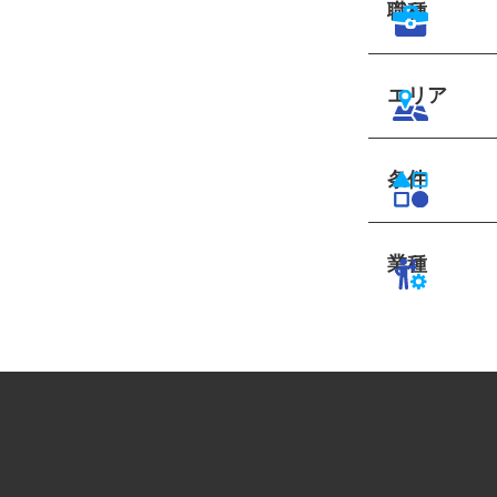
職種
エリア
条件
業種