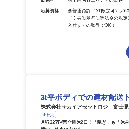
当 《★…
勤務地
埼玉県内各エリアでの勤務
応募資格
要普通免許（AT限定可）／
（※労働基準法等法令の規定
入社までの取得でOK！
3t平ボディでの建材配
株式会社サカイアゼットロジ 富士