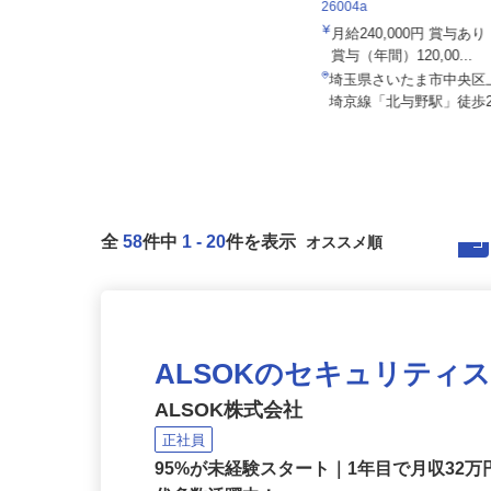
住友不動産建物サービス 株
26004a
月給240,000円 賞与あ
セコム株式会社
賞与（年間）120,00...
月給257,500円以上
埼玉県さいたま市中央区
埼玉県新座市内各所
埼京線「北与野駅」徒歩2
全
58
件中
1
-
20
件を表示
ALSOKのセキュリティ
ALSOK株式会社
正社員