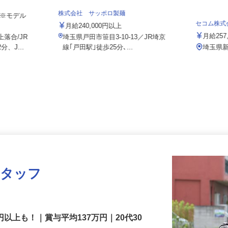
式会社/hkg
株式会社 サッポロ製麺
り ※モデル
セコム株
月給240,000円以上
月給2
上落合/JR
埼玉県戸田市笹目3-10-13／JR埼京
分、J...
線｢戸田駅｣徒歩25分､...
埼玉
スタッフ