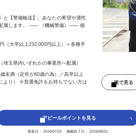
円以上も！｜賞与平均137万円｜20代30
備】と【警備輸送】。あなたの希望や適性
配属します。 ―― 《機械警備》―― 個
…
200円（大卒以上232,000円以上）＋各種手
 （埼玉県内いずれかの事業所へ配属）
60歳未満（定年が60歳の為）／高卒以上
により） ※普通免許をお持ちでない方は
後で見
アピールポイントを見る