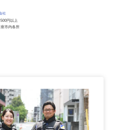
住友不動産建物サービス 株式会社/hkg
26004a
月給240,000円 賞与あり ※モデル
式会社
賞与（年間）120,00...
57,500円以上
埼玉県さいたま市中央区上落合/JR
県新座市内各所
埼京線「北与野駅」徒歩2分、J...