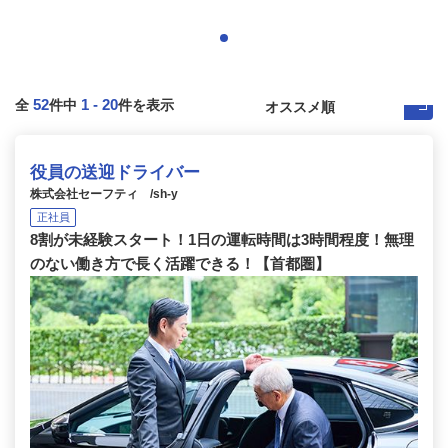
52
1
-
20
全
件中
件を表示
役員の送迎ドライバー
株式会社セーフティ /sh-y
正社員
8割が未経験スタート！1日の運転時間は3時間程度！無理
のない働き方で長く活躍できる！【首都圏】