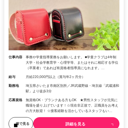
仕事内容
事務や学童指導業務をお願いします。 ■学童クラブは4年制
大学・社会学教育学・心理学等、またはそれに相応する学位
（卒業者）であれば有資格者指導員になれます。…
給与
月給220,000円以上（賞与年2ヶ月分）
勤務地
埼玉県さいたま市南区別所／JR武蔵野線・埼京線「武蔵浦和
駅」より徒歩3分
応募資格
無資格OK・ブランクある方もOK ★男性スタッフが元気に
職場を盛り上げています！☆現在非正規で、正職員をお考え
の方大歓迎！ ☆接客経験を活かしているスタッフもい…
詳細を見る
後で見る