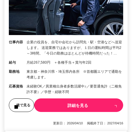
仕事内容
企業の役員を、自宅や会社から訪問先・駅・空港などへ送迎
します。 送迎業務ではありますが、１日の運転時間は平均2
～3時間。「今日の勤務はほとんどが待機時間だった！…
給与
月給267,580円 ＋各種手当＋賞与年2回
勤務地
東京都・神奈川県・埼玉県内各所 ※首都圏エリアで通勤を
考慮します。
応募資格
未経験OK／異業種出身者多数活躍中♪／要普通免許（二種免
許不要）／学歴・経験不問
詳細を見る
後で見る
更新日： 2026/04/10 掲載終了日： 2027/04/16