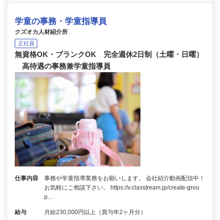
学童の事務・学童指導員
クズオカ人材紹介所
正社員
無資格OK・ブランクOK 完全週休2日制（土曜・日曜）
高待遇の事務兼学童指導員
仕事内容
事務や学童指導業務をお願いします。 会社紹介動画配信中！
お気軽にご相談下さい。 https://v.classtream.jp/create-grou
p…
給与
月給230,000円以上（賞与年2ヶ月分）