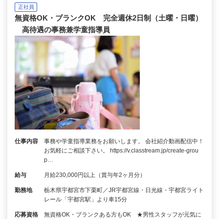
正社員
無資格OK・ブランクOK 完全週休2日制（土曜・日曜）
高待遇の事務兼学童指導員
仕事内容
事務や学童指導業務をお願いします。 会社紹介動画配信中！
お気軽にご相談下さい。 https://v.classtream.jp/create-grou
p…
給与
月給230,000円以上（賞与年2ヶ月分）
勤務地
栃木県宇都宮市下栗町／JR宇都宮線・日光線・宇都宮ライト
レール「宇都宮駅」より車15分
応募資格
無資格OK・ブランクある方もOK ★男性スタッフが元気に