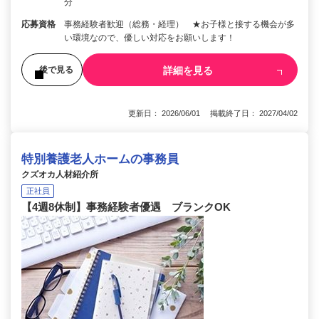
分
応募資格
事務経験者歓迎（総務・経理） ★お子様と接する機会が多
い環境なので、優しい対応をお願いします！
詳細を見る
後で見る
更新日： 2026/06/01 掲載終了日： 2027/04/02
特別養護老人ホームの事務員
クズオカ人材紹介所
正社員
【4週8休制】事務経験者優遇 ブランクOK