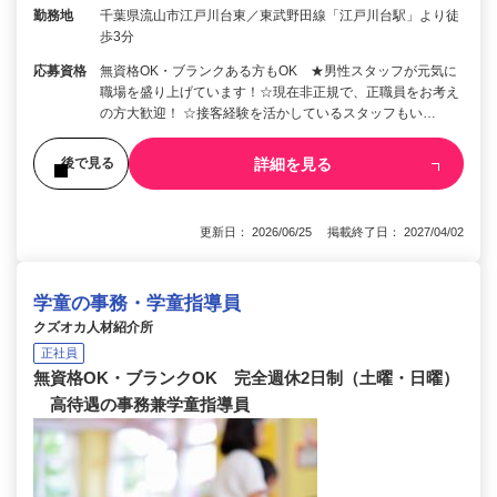
勤務地
千葉県流山市江戸川台東／東武野田線「江戸川台駅」より徒
歩3分
応募資格
無資格OK・ブランクある方もOK ★男性スタッフが元気に
職場を盛り上げています！☆現在非正規で、正職員をお考え
の方大歓迎！ ☆接客経験を活かしているスタッフもい…
詳細を見る
後で見る
更新日： 2026/06/25 掲載終了日： 2027/04/02
学童の事務・学童指導員
クズオカ人材紹介所
正社員
無資格OK・ブランクOK 完全週休2日制（土曜・日曜）
高待遇の事務兼学童指導員