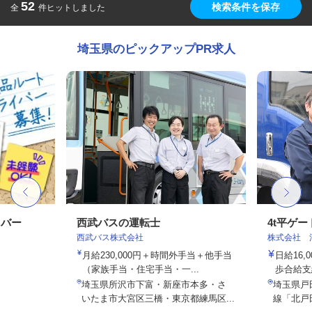
52
検索条件を保存
全
件ヒットしました
埼玉県のピックアップPR求人
イバー
西武バスの運転士
4t平ゲ
西武バス株式会社
株式会社 
月給230,000円＋時間外手当＋他手当
日給16
（家族手当・住宅手当・一...
歩合給支
埼玉県所沢市下富・新座市本多・さ
埼玉県戸田
いたま市大宮区三橋・東京都練馬区...
線「北戸田