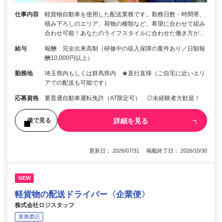
仕事内容
軽貨物自動車を使用した配送業務です。勤務日数・時間帯、
積み下ろしのエリア、荷物の種類など、希望に合わせて組み
合わせ可能！あなたのライフスタイルに合わせた働き方が…
給与
報酬 完全出来高制（研修中の収入保障の案件あり／日額報
酬10,000円以上）
勤務地
埼玉県内もしくは群馬県内 ★直行直帰（ご自宅に近いエリ
アでの配送も可能です）
応募資格
要普通自動車運転免許（AT限定可） ◎未経験者大歓迎！
詳細を見る
後で見る
更新日： 2026/07/31 掲載終了日： 2026/10/30
NEW
軽貨物の配送ドライバー〈企業便〉
株式会社ロジスタッフ
業務委託