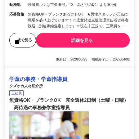
勤務地
茨城県つくば市矢田部／TX「みどりの駅」より車4分
応募資格
無資格OK・ブランクある方もOK ★男性スタッフが元気に
職場を盛り上げています！☆児童発達支援管理責任者資格者
歓迎（別途俸給査定します）☆現在非正規で、正職員を…
詳細を見る
後で見る
更新日： 2026/06/25 掲載終了日： 2027/04/02
学童の事務・学童指導員
クズオカ人材紹介所
正社員
無資格OK・ブランクOK 完全週休2日制（土曜・日曜）
高待遇の事務兼学童指導員