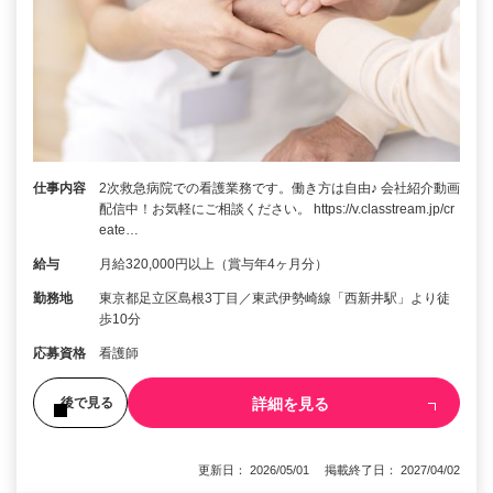
仕事内容
2次救急病院での看護業務です。働き方は自由♪ 会社紹介動画
配信中！お気軽にご相談ください。 https://v.classtream.jp/cr
eate…
給与
月給320,000円以上（賞与年4ヶ月分）
勤務地
東京都足立区島根3丁目／東武伊勢崎線「西新井駅」より徒
歩10分
応募資格
看護師
詳細を見る
後で見る
更新日： 2026/05/01 掲載終了日： 2027/04/02