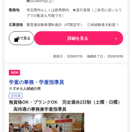
酬10,000円以上）
勤務地
埼玉県内もしくは群馬県内 ★直行直帰（ご自宅に近いエリ
アでの配送も可能です）
応募資格
要普通自動車運転免許（AT限定可） ◎未経験者大歓迎！
詳細を見る
後で見る
更新日： 2026/07/31 掲載終了日： 2026/10/30
NEW
学童の事務・学童指導員
クズオカ人材紹介所
正社員
無資格OK・ブランクOK 完全週休2日制（土曜・日曜）
高待遇の事務兼学童指導員