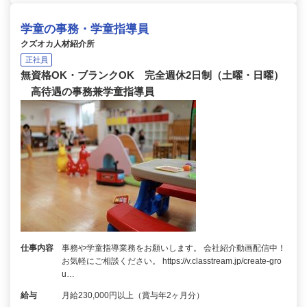
学童の事務・学童指導員
クズオカ人材紹介所
正社員
無資格OK・ブランクOK 完全週休2日制（土曜・日曜）
高待遇の事務兼学童指導員
仕事内容
事務や学童指導業務をお願いします。 会社紹介動画配信中！
お気軽にご相談ください。 https://v.classtream.jp/create-gro
u…
給与
月給230,000円以上（賞与年2ヶ月分）