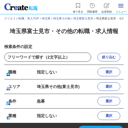
後で見る
閲覧履歴
会員登録
メニュー
クリエイト転職・求人TOP
＞
埼玉県
＞
埼玉県その他
＞
埼玉県富士見市
＞
埼玉県富士見市・その他
埼玉県富士見市・その他の転職・求人情報
検索条件の設定
絞り込む
職種
指定しない
選択
エリア
埼玉県その他(富士見市)
選択
条件
急募
選択
業種
指定しない
選択