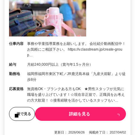
仕事内容
事務や学童指導業務をお願いします。 会社紹介動画配信中！
お気軽にご相談下さい。 https://v.classtream.jp/create-grou
p…
給与
月給240,000円以上（賞与年1.5ヶ月分）
勤務地
福岡県福岡市東区下町／JR鹿児島本線「九産大前駅」より徒
歩8分
応募資格
無資格OK・ブランクある方もOK ★男性スタッフが元気に
職場を盛り上げています！☆現在非正規で、正職員をお考え
の方大歓迎！ ☆接客経験を活かしているスタッフもい…
詳細を見る
後で見る
更新日： 2026/06/26 掲載終了日： 2027/04/02