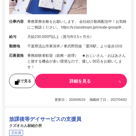
仕事内容
事務業務全般をお願いします。 会社紹介動画配信中！お気軽
にご相談ください。 https://v.classtream.jp/create-group/#…
給与
月給230,000円以上（賞与年3.5ヶ月分）
勤務地
千葉県流山市東深井／東武野田線「運河駅」より徒歩10分
応募資格
事務経験者歓迎（総務・経理） ★おじいさん・おばあさん
と接する機会が多い環境なので、優しい対応をお願いしま
す！
詳細を見る
後で見る
更新日： 2026/06/19 掲載終了日： 2027/04/02
放課後等デイサービスの支援員
クズオカ人材紹介所
正社員