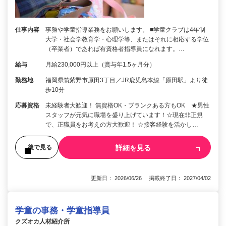
仕事内容
事務や学童指導業務をお願いします。 ■学童クラブは4年制
大学・社会学教育学・心理学等、またはそれに相応する学位
（卒業者）であれば有資格者指導員になれます。…
給与
月給230,000円以上（賞与年1.5ヶ月分）
勤務地
福岡県筑紫野市原田3丁目／JR鹿児島本線「原田駅」より徒
歩10分
応募資格
未経験者大歓迎！ 無資格OK・ブランクある方もOK ★男性
スタッフが元気に職場を盛り上げています！☆現在非正規
で、正職員をお考えの方大歓迎！ ☆接客経験を活かし…
詳細を見る
後で見る
更新日： 2026/06/26 掲載終了日： 2027/04/02
学童の事務・学童指導員
クズオカ人材紹介所