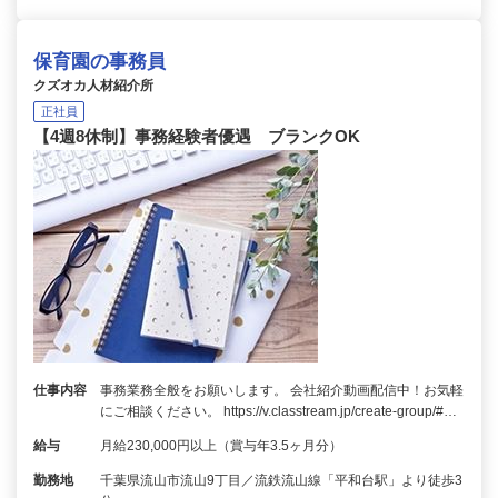
保育園の事務員
クズオカ人材紹介所
正社員
【4週8休制】事務経験者優遇 ブランクOK
仕事内容
事務業務全般をお願いします。 会社紹介動画配信中！お気軽
にご相談ください。 https://v.classtream.jp/create-group/#…
給与
月給230,000円以上（賞与年3.5ヶ月分）
勤務地
千葉県流山市流山9丁目／流鉄流山線「平和台駅」より徒歩3