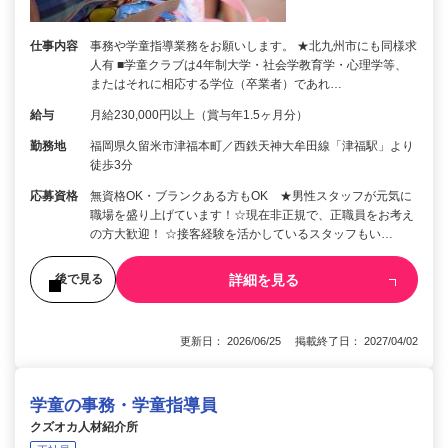
仕事内容
事務や学童指導業務をお願いします。 ★北九州市にも同様求
人有 ■学童クラブは4年制大学・社会学教育学・心理学等、
またはそれに相応する学位（卒業者）であれ…
給与
月給230,000円以上（賞与年1.5ヶ月分）
勤務地
福岡県久留米市津福本町／西鉄天神大牟田線「津福駅」より
徒歩3分
応募資格
無資格OK・ブランクある方もOK ★男性スタッフが元気に
職場を盛り上げています！☆現在非正規で、正職員をお考え
の方大歓迎！ ☆接客経験を活かしているスタッフもい…
詳細を見る
後で見る
更新日： 2026/06/25 掲載終了日： 2027/04/02
学童の事務・学童指導員
クズオカ人材紹介所