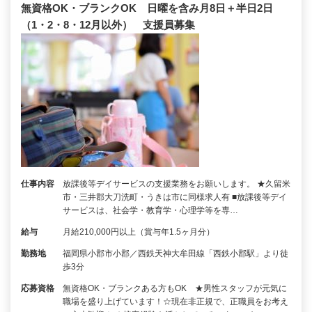
無資格OK・ブランクOK 日曜を含み月8日＋半日2日
（1・2・8・12月以外） 支援員募集
仕事内容
放課後等デイサービスの支援業務をお願いします。 ★久留米
市・三井郡大刀洗町・うきは市に同様求人有 ■放課後等デイ
サービスは、社会学・教育学・心理学等を専…
給与
月給210,000円以上（賞与年1.5ヶ月分）
勤務地
福岡県小郡市小郡／西鉄天神大牟田線「西鉄小郡駅」より徒
歩3分
応募資格
無資格OK・ブランクある方もOK ★男性スタッフが元気に
職場を盛り上げています！☆現在非正規で、正職員をお考え