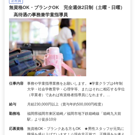
正社員
無資格OK・ブランクOK 完全週休2日制（土曜・日曜）
高待遇の事務兼学童指導員
仕事内容
事務や学童指導業務をお願いします。 ■学童クラブは4年制
大学・社会学教育学・心理学等、またはそれに相応する学位
（卒業者）であれば有資格者指導員になれます。…
給与
月給230,000円以上（賞与年約500,000円程度）
勤務地
福岡県福岡市東区箱崎／福岡市地下鉄箱崎線「箱崎九大前
駅」より徒歩10分
応募資格
無資格OK・ブランクある方もOK ★男性スタッフが元気に
職場を盛り上げています！☆現在非正規で、正職員をお考え