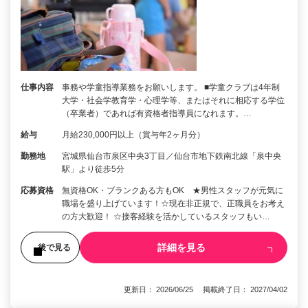
仕事内容
事務や学童指導業務をお願いします。 ■学童クラブは4年制
大学・社会学教育学・心理学等、またはそれに相応する学位
（卒業者）であれば有資格者指導員になれます。…
給与
月給230,000円以上（賞与年2ヶ月分）
勤務地
宮城県仙台市泉区中央3丁目／仙台市地下鉄南北線「泉中央
駅」より徒歩5分
応募資格
無資格OK・ブランクある方もOK ★男性スタッフが元気に
職場を盛り上げています！☆現在非正規で、正職員をお考え
の方大歓迎！ ☆接客経験を活かしているスタッフもい…
詳細を見る
後で見る
更新日： 2026/06/25 掲載終了日： 2027/04/02