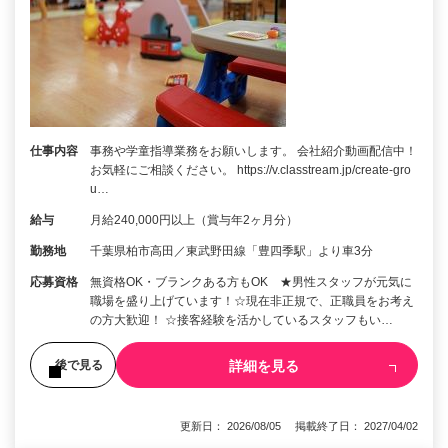
仕事内容
事務や学童指導業務をお願いします。 会社紹介動画配信中！
お気軽にご相談ください。 https://v.classtream.jp/create-gro
u…
給与
月給240,000円以上（賞与年2ヶ月分）
勤務地
千葉県柏市高田／東武野田線「豊四季駅」より車3分
応募資格
無資格OK・ブランクある方もOK ★男性スタッフが元気に
職場を盛り上げています！☆現在非正規で、正職員をお考え
の方大歓迎！ ☆接客経験を活かしているスタッフもい…
詳細を見る
後で見る
更新日： 2026/08/05 掲載終了日： 2027/04/02