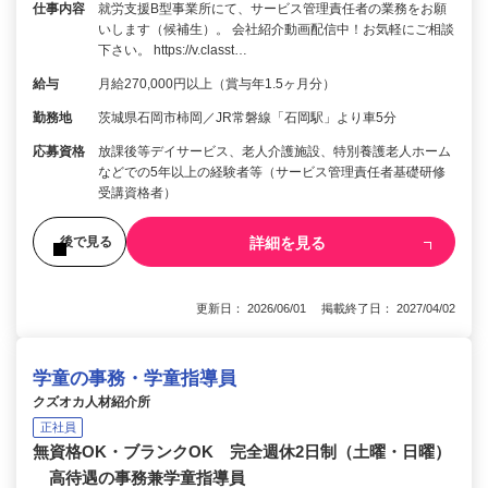
仕事内容
就労支援B型事業所にて、サービス管理責任者の業務をお願
いします（候補生）。 会社紹介動画配信中！お気軽にご相談
下さい。 https://v.classt…
給与
月給270,000円以上（賞与年1.5ヶ月分）
勤務地
茨城県石岡市柿岡／JR常磐線「石岡駅」より車5分
応募資格
放課後等デイサービス、老人介護施設、特別養護老人ホーム
などでの5年以上の経験者等（サービス管理責任者基礎研修
受講資格者）
詳細を見る
後で見る
更新日： 2026/06/01 掲載終了日： 2027/04/02
学童の事務・学童指導員
クズオカ人材紹介所
正社員
無資格OK・ブランクOK 完全週休2日制（土曜・日曜）
高待遇の事務兼学童指導員