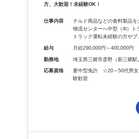
□中型免許を持っている □時間が守れる
方、大歓迎！未経験OK！
仕事内容
チルド商品などの食料製品
物流センターへ中型（4t）
トラック運転未経験の方や
給与
月給290,000円～400,00
勤務地
埼玉県三郷市彦野（新三郷駅
応募資格
要中型免許 ☆20～50代
験歓迎