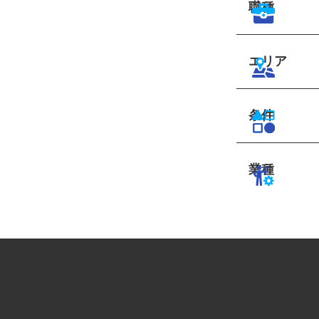
職種
エリア
条件
業種