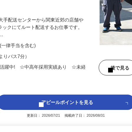
 □安全運転を心がけられる 当てはまる
を大手配送センターから関東近郊の店舗や
トラックにてルート配送するお仕事です。
ブ…
0円 (一律手当を含む)
よりバス7分）
男女活躍中! ☆中高年採用実績あり ☆未経
後で見
アピールポイントを見る
更新日： 2026/07/21 掲載終了日： 2026/08/31