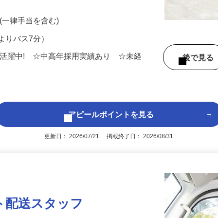
配送です。 大手配送センターから関東近
型トラック（3t）にて配送するお仕事で
0円 (一律手当を含む)
よりバス7分）
男女活躍中! ☆中高年採用実績あり ☆未経
後で見
アピールポイントを見る
更新日： 2026/07/21 掲載終了日： 2026/08/31