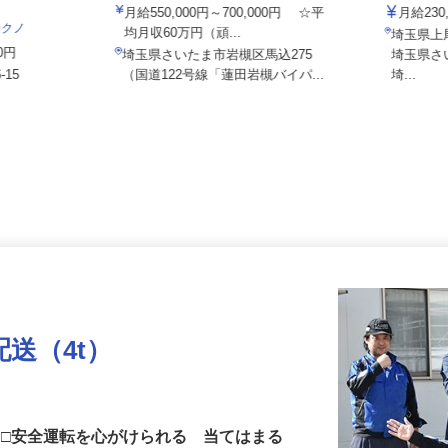
株式会社日本トランスネット 埼玉支店
あさひメ
月給550,000円～700,000円 ☆平
月給2
テクノ
均月収60万円（頑...
埼玉県
00円
埼玉県さいたま市岩槻区馬込275
埼玉県
-15
（国道122号線「蓮田岩槻バイパ...
埼...
送（4t）