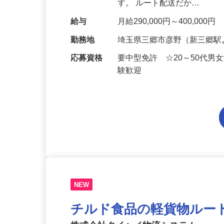
仕事内容
チルド商品など食品のルート
郊の店舗や物流センターへ中
す。 ルート配送だか…
給与
月給290,000円～400,00
勤務地
埼玉県三郷市彦野（新三郷駅
応募資格
要中型免許 ☆20～50代
験歓迎
NEW