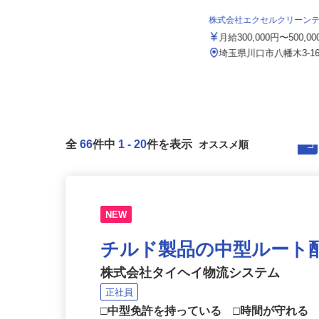
あさひメディカルグループ
月給230,000円 ☆経験により優遇
株式会社エクセルクリーン
埼玉県上尾市川、埼玉県蕨市錦町、
月給300,000円〜500,0
埼玉県さいたま市中央区上落合、
埼...
埼玉県川口市八幡木3-16
全
66
件中
1
-
20
件を表示
NEW
チルド製品の中型ルート配
株式会社タイヘイ物流システム
正社員