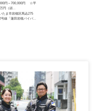
日本トランスネット 埼玉支店
株式会社 MS加工
0,000円～700,000円 ☆平
0万円（頑...
月給270,000円〜430,000円
さいたま市岩槻区馬込275
埼玉県さいたま市岩槻区釣上268
122号線「蓮田岩槻バイパ...
（★車通勤可）