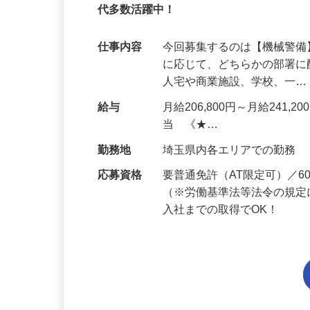
95%が未経験スタート｜1年目で月収32万
代多数活躍中！
仕事内容
今回募集するのは【機械警
に応じて、どちらかの部署に
人宅や商業施設、学校、一
給与
月給206,800円～月給241,
当 《★…
勤務地
埼玉県内各エリアでの勤務
応募資格
要普通免許（AT限定可）／
（※労働基準法等法令の規定
入社までの取得でOK！