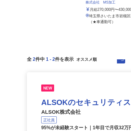
株式会社日本トランスネット 埼玉支店
株式会社 MS加工
月給550,000円～700,000円 ☆平
均月収60万円（頑...
月給270,000円〜430,0
埼玉県さいたま市岩槻区馬込275
埼玉県さいたま市岩槻区
（国道122号線「蓮田岩槻バイパ...
（★車通勤可）
全
2
件中
1
-
2
件を表示
NEW
ALSOKのセキュリティ
ALSOK株式会社
正社員