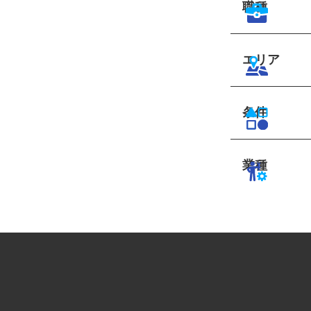
職種
エリア
条件
業種