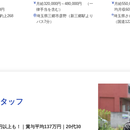
株式会社タイヘイ物流システム
株式会社
月給320,000円～480,000円 （一
月給55
00円
律手当を含む）
均月収6
釣上268
埼玉県三郷市彦野（新三郷駅より
埼玉県
バス7分）
（国道
スタッフ