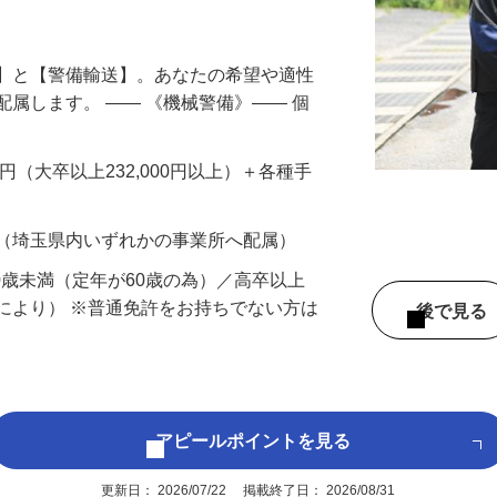
円以上も！｜賞与平均137万円｜20代30
備】と【警備輸送】。あなたの希望や適性
配属します。 ―― 《機械警備》―― 個
…
200円（大卒以上232,000円以上）＋各種手
 （埼玉県内いずれかの事業所へ配属）
60歳未満（定年が60歳の為）／高卒以上
により） ※普通免許をお持ちでない方は
後で見
アピールポイントを見る