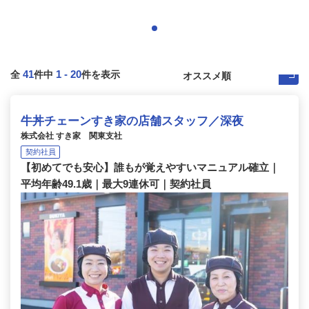
41
1
-
20
全
件中
件を表示
牛丼チェーンすき家の店舗スタッフ／深夜
株式会社 すき家 関東支社
契約社員
【初めてでも安心】誰もが覚えやすいマニュアル確立｜
平均年齢49.1歳｜最大9連休可｜契約社員