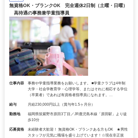
無資格OK・ブランクOK 完全週休2日制（土曜・日曜）
高待遇の事務兼学童指導員
仕事内容
事務や学童指導業務をお願いします。 ■学童クラブは4年制
大学・社会学教育学・心理学等、またはそれに相応する学位
（卒業者）であれば有資格者指導員になれます。…
給与
月給230,000円以上（賞与年1.5ヶ月分）
勤務地
福岡県筑紫野市原田3丁目／JR鹿児島本線「原田駅」より徒
歩10分
応募資格
未経験者大歓迎！ 無資格OK・ブランクある方もOK ★男性
スタッフが元気に職場を盛り上げています！☆現在非正規