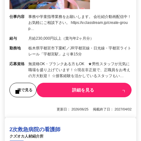
仕事内容
事務や学童指導業務をお願いします。 会社紹介動画配信中！
お気軽にご相談下さい。 https://v.classtream.jp/create-grou
p…
給与
月給230,000円以上（賞与年2ヶ月分）
勤務地
栃木県宇都宮市下栗町／JR宇都宮線・日光線・宇都宮ライト
レール「宇都宮駅」より車15分
応募資格
無資格OK・ブランクある方もOK ★男性スタッフが元気に
職場を盛り上げています！☆現在非正規で、正職員をお考え
の方大歓迎！ ☆接客経験を活かしているスタッフもい…
詳細を見る
後で見る
更新日： 2026/06/25 掲載終了日： 2027/04/02
2次救急病院の看護師
クズオカ人材紹介所