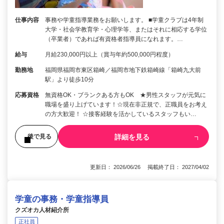
仕事内容
事務や学童指導業務をお願いします。 ■学童クラブは4年制
大学・社会学教育学・心理学等、またはそれに相応する学位
（卒業者）であれば有資格者指導員になれます。…
給与
月給230,000円以上（賞与年約500,000円程度）
勤務地
福岡県福岡市東区箱崎／福岡市地下鉄箱崎線「箱崎九大前
駅」より徒歩10分
応募資格
無資格OK・ブランクある方もOK ★男性スタッフが元気に
職場を盛り上げています！☆現在非正規で、正職員をお考え
の方大歓迎！ ☆接客経験を活かしているスタッフもい…
詳細を見る
後で見る
更新日： 2026/06/26 掲載終了日： 2027/04/02
学童の事務・学童指導員
クズオカ人材紹介所
正社員