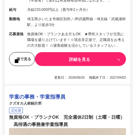
（卒業者）であれば有資格者指導員になれます。…
給与
月給220,000円以上（賞与年2ヶ月分）
勤務地
埼玉県さいたま市南区別所／JR武蔵野線・埼京線「武蔵浦和
駅」より徒歩3分
応募資格
無資格OK・ブランクある方もOK ★男性スタッフが元気に
職場を盛り上げています！☆現在非正規で、正職員をお考え
の方大歓迎！ ☆接客経験を活かしているスタッフもい…
詳細を見る
後で見る
更新日： 2026/06/25 掲載終了日： 2027/04/02
学童の事務・学童指導員
クズオカ人材紹介所
正社員
無資格OK・ブランクOK 完全週休2日制（土曜・日曜）
高待遇の事務兼学童指導員