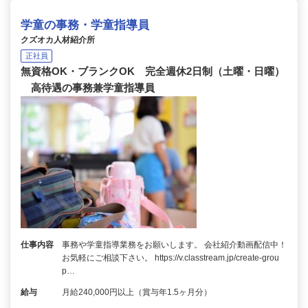
学童の事務・学童指導員
クズオカ人材紹介所
正社員
無資格OK・ブランクOK 完全週休2日制（土曜・日曜）
高待遇の事務兼学童指導員
仕事内容
事務や学童指導業務をお願いします。 会社紹介動画配信中！
お気軽にご相談下さい。 https://v.classtream.jp/create-grou
p…
給与
月給240,000円以上（賞与年1.5ヶ月分）