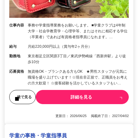
仕事内容
事務や学童指導業務をお願いします。 ■学童クラブは4年制
大学・社会学教育学・心理学等、またはそれに相応する学位
（卒業者）であれば有資格者指導員になれます。…
給与
月給220,000円以上（賞与年2ヶ月分）
勤務地
東京都足立区関原3丁目／東武伊勢崎線「西新井駅」より徒
歩10分
応募資格
無資格OK・ブランクある方もOK ★男性スタッフが元気に
職場を盛り上げています！☆現在非正規で、正職員をお考え
の方大歓迎！ ☆接客経験を活かしているスタッフもい…
詳細を見る
後で見る
更新日： 2026/06/25 掲載終了日： 2027/04/02
学童の事務・学童指導員