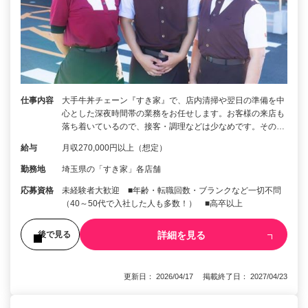
仕事内容
大手牛丼チェーン『すき家』で、店内清掃や翌日の準備を中
心とした深夜時間帯の業務をお任せします。お客様の来店も
落ち着いているので、接客・調理などは少なめです。その…
給与
月収270,000円以上（想定）
勤務地
埼玉県の「すき家」各店舗
応募資格
未経験者大歓迎 ■年齢・転職回数・ブランクなど一切不問
（40～50代で入社した人も多数！） ■高卒以上
詳細を見る
後で見る
更新日： 2026/04/17 掲載終了日： 2027/04/23