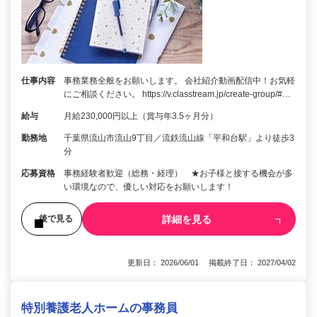
仕事内容
事務業務全般をお願いします。 会社紹介動画配信中！お気軽
にご相談ください。 https://v.classtream.jp/create-group/#…
給与
月給230,000円以上（賞与年3.5ヶ月分）
勤務地
千葉県流山市流山9丁目／流鉄流山線「平和台駅」より徒歩3
分
応募資格
事務経験者歓迎（総務・経理） ★お子様と接する機会が多
い環境なので、優しい対応をお願いします！
詳細を見る
後で見る
更新日： 2026/06/01 掲載終了日： 2027/04/02
特別養護老人ホームの事務員