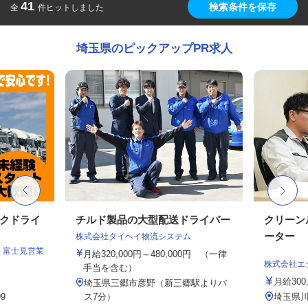
41
検索条件を保存
全
件ヒットしました
埼玉県のピックアップPR求人
ックドライ
チルド製品の大型配送ドライバー
クリーン
ーター
株式会社タイヘイ物流システム
 富士見営業
月給320,000円～480,000円 （一律
株式会社エ
手当を含む）
月給300,
埼玉県三郷市彦野（新三郷駅よりバ
9
ス7分）
埼玉県川口