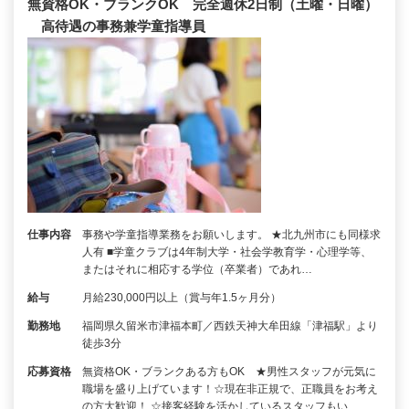
無資格OK・ブランクOK 完全週休2日制（土曜・日曜）
高待遇の事務兼学童指導員
仕事内容
事務や学童指導業務をお願いします。 ★北九州市にも同様求
人有 ■学童クラブは4年制大学・社会学教育学・心理学等、
またはそれに相応する学位（卒業者）であれ…
給与
月給230,000円以上（賞与年1.5ヶ月分）
勤務地
福岡県久留米市津福本町／西鉄天神大牟田線「津福駅」より
徒歩3分
応募資格
無資格OK・ブランクある方もOK ★男性スタッフが元気に
職場を盛り上げています！☆現在非正規で、正職員をお考え
の方大歓迎！ ☆接客経験を活かしているスタッフもい…