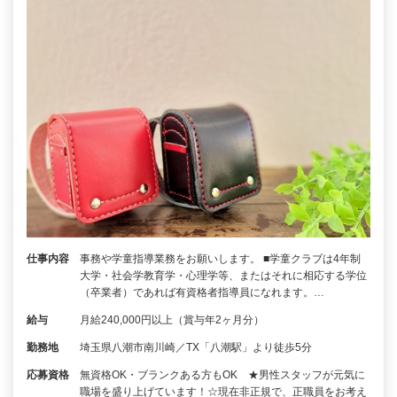
仕事内容
事務や学童指導業務をお願いします。 ■学童クラブは4年制
大学・社会学教育学・心理学等、またはそれに相応する学位
（卒業者）であれば有資格者指導員になれます。…
給与
月給240,000円以上（賞与年2ヶ月分）
勤務地
埼玉県八潮市南川崎／TX「八潮駅」より徒歩5分
応募資格
無資格OK・ブランクある方もOK ★男性スタッフが元気に
職場を盛り上げています！☆現在非正規で、正職員をお考え