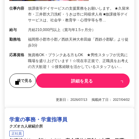
仕事内容
放課後等デイサービスの支援業務をお願いします。 ★久留米
市・三井郡大刀洗町・うきは市に同様求人有 ■放課後等デイ
サービスは、社会学・教育学・心理学等を専…
給与
月給210,000円以上（賞与年1.5ヶ月分）
勤務地
福岡県小郡市小郡／西鉄天神大牟田線「西鉄小郡駅」より徒
歩3分
応募資格
無資格OK・ブランクある方もOK ★男性スタッフが元気に
職場を盛り上げています！☆現在非正規で、正職員をお考え
の方大歓迎！ ☆接客経験を活かしているスタッフもい…
詳細を見る
後で見る
更新日： 2026/07/13 掲載終了日： 2027/04/02
学童の事務・学童指導員
クズオカ人材紹介所
正社員