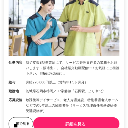
仕事内容
就労支援B型事業所にて、サービス管理責任者の業務をお願
いします（候補生）。 会社紹介動画配信中！お気軽にご相談
下さい。 https://v.classt…
給与
月給270,000円以上（賞与年1.5ヶ月分）
勤務地
茨城県石岡市柿岡／JR常磐線「石岡駅」より車5分
応募資格
放課後等デイサービス、老人介護施設、特別養護老人ホーム
などでの5年以上の経験者等（サービス管理責任者基礎研修
受講資格者）
詳細を見る
後で見る