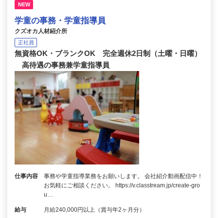
NEW
学童の事務・学童指導員
クズオカ人材紹介所
正社員
無資格OK・ブランクOK 完全週休2日制（土曜・日曜）
高待遇の事務兼学童指導員
仕事内容
事務や学童指導業務をお願いします。 会社紹介動画配信中！
お気軽にご相談ください。 https://v.classtream.jp/create-gro
u…
給与
月給240,000円以上（賞与年2ヶ月分）