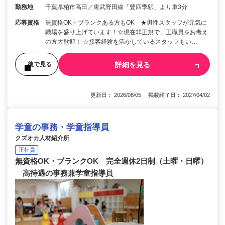
勤務地
千葉県柏市高田／東武野田線「豊四季駅」より車3分
応募資格
無資格OK・ブランクある方もOK ★男性スタッフが元気に
職場を盛り上げています！☆現在非正規で、正職員をお考え
の方大歓迎！ ☆接客経験を活かしているスタッフもい…
詳細を見る
後で見る
更新日： 2026/08/05 掲載終了日： 2027/04/02
学童の事務・学童指導員
クズオカ人材紹介所
正社員
無資格OK・ブランクOK 完全週休2日制（土曜・日曜）
高待遇の事務兼学童指導員