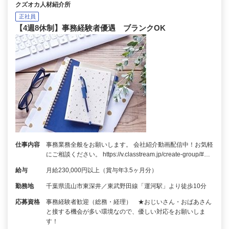
クズオカ人材紹介所
正社員
【4週8休制】事務経験者優遇 ブランクOK
仕事内容
事務業務全般をお願いします。 会社紹介動画配信中！お気軽
にご相談ください。 https://v.classtream.jp/create-group/#…
給与
月給230,000円以上（賞与年3.5ヶ月分）
勤務地
千葉県流山市東深井／東武野田線「運河駅」より徒歩10分
応募資格
事務経験者歓迎（総務・経理） ★おじいさん・おばあさん
と接する機会が多い環境なので、優しい対応をお願いしま
す！