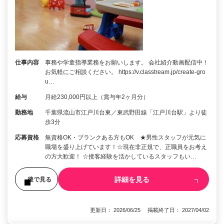
仕事内容
事務や学童指導業務をお願いします。 会社紹介動画配信中！
お気軽にご相談ください。 https://v.classtream.jp/create-gro
u…
給与
月給230,000円以上（賞与年2ヶ月分）
勤務地
千葉県流山市江戸川台東／東武野田線「江戸川台駅」より徒
歩3分
応募資格
無資格OK・ブランクある方もOK ★男性スタッフが元気に
職場を盛り上げています！☆現在非正規で、正職員をお考え
の方大歓迎！ ☆接客経験を活かしているスタッフもい…
詳細を見る
後で見る
更新日： 2026/06/25 掲載終了日： 2027/04/02