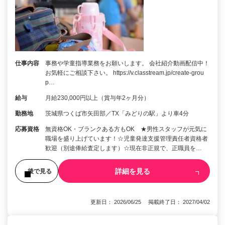
仕事内容
事務や学童指導業務をお願いします。 会社紹介動画配信中！
お気軽にご相談下さい。 https://v.classtream.jp/create-grou
p…
給与
月給230,000円以上（賞与年2ヶ月分）
勤務地
茨城県つくば市矢田部／TX「みどりの駅」より車4分
応募資格
無資格OK・ブランクある方もOK ★男性スタッフが元気に
職場を盛り上げています！☆児童発達支援管理責任者資格者
歓迎（別途俸給査定します）☆現在非正規で、正職員を…
詳細を見る
後で見る
更新日： 2026/06/25 掲載終了日： 2027/04/02