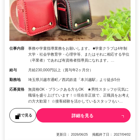
仕事内容
事務や学童指導業務をお願いします。 ■学童クラブは4年制
大学・社会学教育学・心理学等、またはそれに相応する学位
（卒業者）であれば有資格者指導員になれます。…
給与
月給230,000円以上（賞与年2ヶ月分）
勤務地
埼玉県川越市通町／西武鉄道「本川越駅」より徒歩5分
応募資格
無資格OK・ブランクある方もOK ★男性スタッフが元気に
職場を盛り上げています！☆現在非正規で、正職員をお考え
の方大歓迎！ ☆接客経験を活かしているスタッフもい…
詳細を見る
後で見る
更新日： 2026/06/25 掲載終了日： 2027/04/02