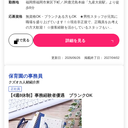
勤務地
福岡県福岡市東区下町／JR鹿児島本線「九産大前駅」より徒
歩8分
応募資格
無資格OK・ブランクある方もOK ★男性スタッフが元気に
職場を盛り上げています！☆現在非正規で、正職員をお考え
の方大歓迎！ ☆接客経験を活かしているスタッフもい…
詳細を見る
後で見る
更新日： 2026/06/26 掲載終了日： 2027/04/02
保育園の事務員
クズオカ人材紹介所
正社員
【4週8休制】事務経験者優遇 ブランクOK