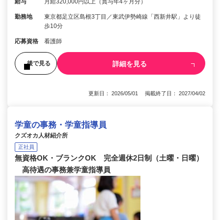
給与
月給320,000円以上（賞与年4ヶ月分）
勤務地
東京都足立区島根3丁目／東武伊勢崎線「西新井駅」より徒
歩10分
応募資格
看護師
詳細を見る
後で見る
更新日： 2026/05/01 掲載終了日： 2027/04/02
学童の事務・学童指導員
クズオカ人材紹介所
正社員
無資格OK・ブランクOK 完全週休2日制（土曜・日曜）
高待遇の事務兼学童指導員