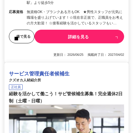
駅」より徒歩5分
応募資格
無資格OK・ブランクある方もOK ★男性スタッフが元気に
職場を盛り上げています！☆現在非正規で、正職員をお考え
の方大歓迎！ ☆接客経験を活かしているスタッフもい…
詳細を見る
後で見る
更新日： 2026/06/25 掲載終了日： 2027/04/02
サービス管理責任者候補生
クズオカ人材紹介所
正社員
経験を活かして働こう！サビ管候補生募集！完全週休2日
制（土曜・日曜）