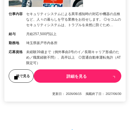
仕事内容
セキュリティシステムによる異常感知時の対応や機器の点検
など、人々の暮らしを守る業務をお任せします。 ◎セコムの
セキュリティシステムは、トラブルを未然に防ぐため…
給与
月給257,500円以上
勤務地
埼玉県坂戸市内各所
応募資格
未経験39歳まで（例外事由3号のイ／長期キャリア形成のた
め／職業経験不問）、高卒以上 ◎普通自動車運転免許（AT
限定可）
詳細を見る
後で見る
更新日： 2026/06/15 掲載終了日： 2027/06/30
1