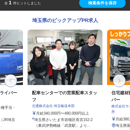
1
検索条件を保存
全
件ヒットしました
埼玉県のピックアップPR求人
ドライバー
配車センターでの営業配車スタッ
住宅建材
フ
バー
北通株式会社 埼玉輸送本部
株式会社サ
、各種手当・
所
月給340,000円〜490,000円以上
月給380
6（JR埼京
埼玉県さいたま市岩槻区長宮152-2
.
（東武伊勢崎線「武里駅」より...
埼玉県富