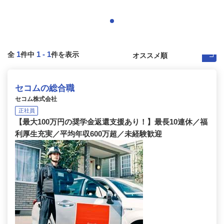
1
1
-
1
全
件中
件を表示
セコムの総合職
セコム株式会社
正社員
【最大100万円の奨学金返還支援あり！】最長10連休／福
利厚生充実／平均年収600万超／未経験歓迎