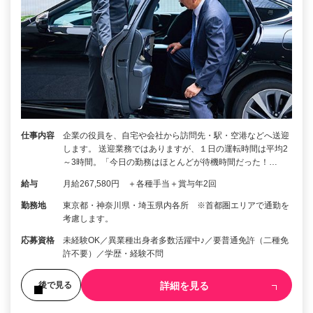
仕事内容
企業の役員を、自宅や会社から訪問先・駅・空港などへ送迎
します。 送迎業務ではありますが、１日の運転時間は平均2
～3時間。「今日の勤務はほとんどが待機時間だった！…
給与
月給267,580円 ＋各種手当＋賞与年2回
勤務地
東京都・神奈川県・埼玉県内各所 ※首都圏エリアで通勤を
考慮します。
応募資格
未経験OK／異業種出身者多数活躍中♪／要普通免許（二種免
許不要）／学歴・経験不問
詳細を見る
後で見る