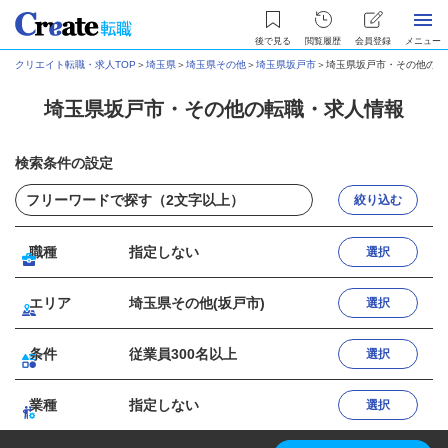
後で見る
閲覧履歴
会員登録
メニュー
クリエイト転職・求人TOP
＞
埼玉県
＞
埼玉県その他
＞
埼玉県坂戸市
＞
埼玉県坂戸市・その他の転
埼玉県坂戸市・その他の転職・求人情報
検索条件の設定
絞り込む
職種
指定しない
選択
エリア
埼玉県その他(坂戸市)
選択
条件
従業員300名以上
選択
業種
指定しない
選択