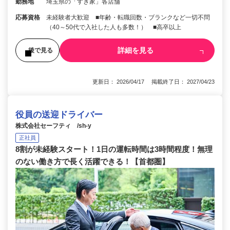
勤務地
埼玉県の「すき家」各店舗
応募資格
未経験者大歓迎 ■年齢・転職回数・ブランクなど一切不問
（40～50代で入社した人も多数！） ■高卒以上
詳細を見る
後で見る
更新日： 2026/04/17 掲載終了日： 2027/04/23
役員の送迎ドライバー
株式会社セーフティ /sh-y
正社員
8割が未経験スタート！1日の運転時間は3時間程度！無理
のない働き方で長く活躍できる！【首都圏】