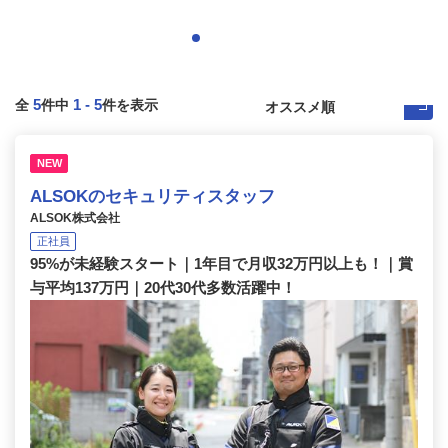
5
1
-
5
全
件中
件を表示
NEW
ALSOKのセキュリティスタッフ
ALSOK株式会社
正社員
95%が未経験スタート｜1年目で月収32万円以上も！｜賞
与平均137万円｜20代30代多数活躍中！