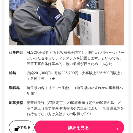
仕事内容
ALSOKを契約するお客様先を訪問し、防犯カメラやセンサー
といったセキュリティシステムを設置します。といっても、
設置工事自体は基本的に協力業者が行うため、あなた…
給与
月給201,300円～月給235,700円（大卒以上226,500円以上）
＋各種手当 《★…
勤務地
埼玉県内各エリアでの勤務 （埼玉県内いずれかの事業所へ
配属）
応募資格
要普通免許（AT限定可）／60歳未満（定年が60歳の為）／
高卒以上（※労働基準法等法令の規定により） ※普通免許を
お持ちでない方は入社までの取得でOK！
詳細を見る
後で見る