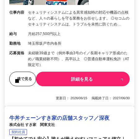
仕事内容
セキュリティシステムによる異常感知時の対応や機器の点検
など、人々の暮らしを守る業務をお任せします。 ◎セコムの
セキュリティシステムは、トラブルを未然に防ぐため…
給与
月給257,500円以上
勤務地
埼玉県坂戸市内各所
応募資格
未経験39歳まで（例外事由3号のイ／長期キャリア形成のた
め／職業経験不問）、高卒以上 ◎普通自動車運転免許（AT
限定可）
詳細を見る
後で見る
更新日： 2026/06/15 掲載終了日： 2027/06/30
牛丼チェーンすき家の店舗スタッフ／深夜
株式会社 すき家 関東支社
契約社員
【初めてでも安心】誰もが覚えやすいマニュアル確立｜