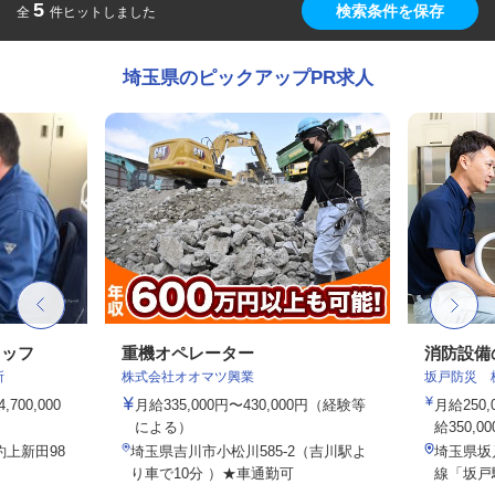
5
検索条件を保存
全
件ヒットしました
埼玉県のピックアップPR求人
タッフ
重機オペレーター
消防設備
所
株式会社オオマツ興業
坂戸防災 
700,000
月給335,000円〜430,000円（経験等
月給250
による）
給350,0
上新田98
埼玉県吉川市小松川585-2（吉川駅よ
埼玉県坂
り車で10分 ）★車通勤可
線「坂戸