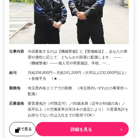
仕事内容
今回募集するのは【機械警備】と【警備輸送】。あなたの希
望や適性に応じて、どちらかの部署に配属します。 ――
《機械警備》―― 個人宅や商業施設、学校、一…
給与
月給206,800円～月給241,200円（大卒以上232,000円以上）
＋各種手当 《★…
勤務地
埼玉県内各エリアでの勤務 （埼玉県内いずれかの事業所へ
配属）
応募資格
要普通免許（AT限定可）／60歳未満（定年が60歳の為）／
高卒以上（※労働基準法等法令の規定により） ※普通免許を
お持ちでない方は入社までの取得でOK！
詳細を見る
後で見る