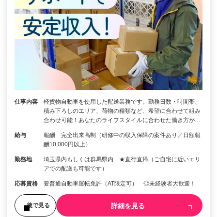
仕事内容
軽貨物自動車を使用した配送業務です。勤務日数・時間帯、
積み下ろしのエリア、荷物の種類など、希望に合わせて組み
合わせ可能！あなたのライフスタイルに合わせた働き方が…
給与
報酬 完全出来高制（研修中の収入保障の案件あり／日額報
酬10,000円以上）
勤務地
埼玉県内もしくは群馬県内 ★直行直帰（ご自宅に近いエリ
アでの配送も可能です）
応募資格
要普通自動車運転免許（AT限定可） ◎未経験者大歓迎！
詳細を見る
後で見る