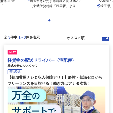
や経験・ス
合/JR埼
埼玉県さいたま市岩槻区長宮152-2
...
（東武伊勢崎線「武里駅」より...
埼玉県川
3
1
-
3
全
件中
件を表示
NEW
軽貨物の配送ドライバー〈宅配便〉
株式会社ロジスタッフ
業務委託
【初期費用ナシ＆収入保障アリ！】経験・知識ゼロから
フリーランスを目指せる！働き方はアナタ次第！