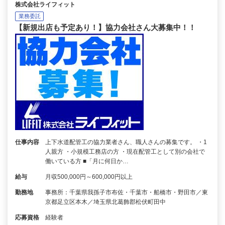
株式会社ライフィット
業務委託
【新規出店も予定あり！】協力会社さん大募集中！！
仕事内容
上下水道配管工の協力業者さん、職人さんの募集です。 ・1
人親方 ・小規模工務店の方 ・現在配管工として別の会社で
働いている方 ■「月に何日か…
給与
月収500,000円～600,000円以上
勤務地
事務所：千葉県我孫子市布佐・千葉市・船橋市・野田市／東
京都足立区本木／埼玉県北葛飾郡松伏町田中
応募資格
経験者