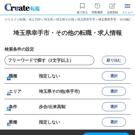
後で見る
閲覧履歴
会員登録
メニュー
クリエイト転職・求人TOP
＞
埼玉県
＞
埼玉県その他
＞
埼玉県幸手市
＞
埼玉県幸手市・その他の転
埼玉県幸手市・その他の転職・求人情報
検索条件の設定
絞り込む
職種
指定しない
選択
エリア
埼玉県その他(幸手市)
選択
条件
歩合/出来高制
選択
業種
指定しない
選択