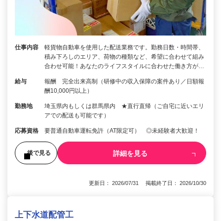
仕事内容
軽貨物自動車を使用した配送業務です。勤務日数・時間帯、
積み下ろしのエリア、荷物の種類など、希望に合わせて組み
合わせ可能！あなたのライフスタイルに合わせた働き方が…
給与
報酬 完全出来高制（研修中の収入保障の案件あり／日額報
酬10,000円以上）
勤務地
埼玉県内もしくは群馬県内 ★直行直帰（ご自宅に近いエリ
アでの配送も可能です）
応募資格
要普通自動車運転免許（AT限定可） ◎未経験者大歓迎！
詳細を見る
後で見る
更新日： 2026/07/31 掲載終了日： 2026/10/30
上下水道配管工