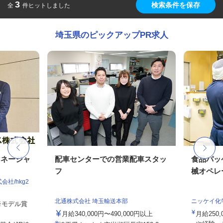
3
検索条件を保存
全
件ヒットしました
埼玉県のピックアップPR求人
マネージャ
配車センターでの営業配車スタッ
食品パッ
フ
械オペレ
社/hkg2
北通株式会社 埼玉輸送本部
ニッケイ化
 ※モデル賞
月給340,000円〜490,000円以上
月給250,