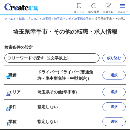
後で見る
閲覧履歴
会員登録
メニュー
クリエイト転職・求人TOP
＞
埼玉県
＞
埼玉県その他
＞
埼玉県幸手市
＞
埼玉県幸手市・その他の転
埼玉県幸手市・その他の転職・求人情報
検索条件の設定
絞り込む
ドライバー(ドライバー(普通免
職種
選択
許・準中型免許・中型免許))
エリア
埼玉県その他(幸手市)
選択
条件
指定しない
選択
業種
指定しない
選択