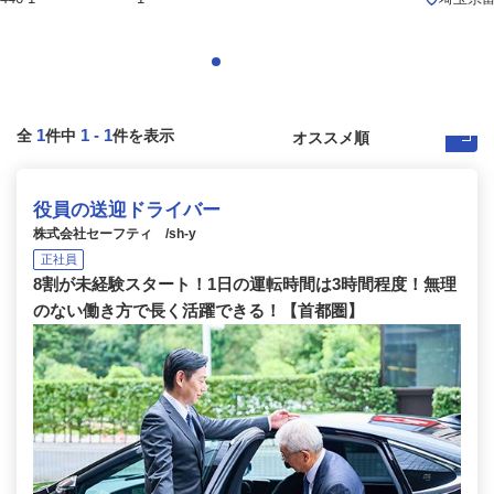
1
1
-
1
全
件中
件を表示
役員の送迎ドライバー
株式会社セーフティ /sh-y
正社員
8割が未経験スタート！1日の運転時間は3時間程度！無理
のない働き方で長く活躍できる！【首都圏】