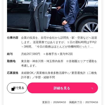
仕事内容
企業の役員を、自宅や会社から訪問先・駅・空港などへ送迎
します。 送迎業務ではありますが、１日の運転時間は平均2
～3時間。「今日の勤務はほとんどが待機時間だった！…
給与
月給267,580円 ＋各種手当＋賞与年2回
勤務地
東京都・神奈川県・埼玉県内各所 ※首都圏エリアで通勤を
考慮します。
応募資格
未経験OK／異業種出身者多数活躍中♪／要普通免許（二種免
許不要）／学歴・経験不問
詳細を見る
後で見る
更新日： 2026/04/10 掲載終了日： 2027/04/16