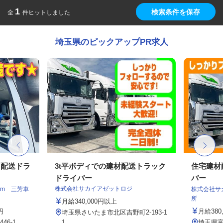
1
検索条件を保存
全
件ヒットしました
埼玉県のピックアップPR求人
ト配送ドラ
3t平ボディでの建材配送トラック
住宅建材
ドライバー
バー
株式会社サカイアゼットロジ
am 三芳車
株式会社サ
所
月給340,000円以上
円
月給380
埼玉県さいたま市北区吉野町2-193-1
6-1
1
埼玉県富